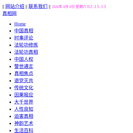
||
网站介绍
||
联系我们
||
02:15:14
2026年 8月 8日 星期六
真相网
Home
中国真相
时事评论
法轮功修炼
法轮功真相
中国人权
警世通言
真相焦点
退党灭共
传统文化
因果报应
大千世界
人性良知
迫害真相
神韵艺术
生活百科