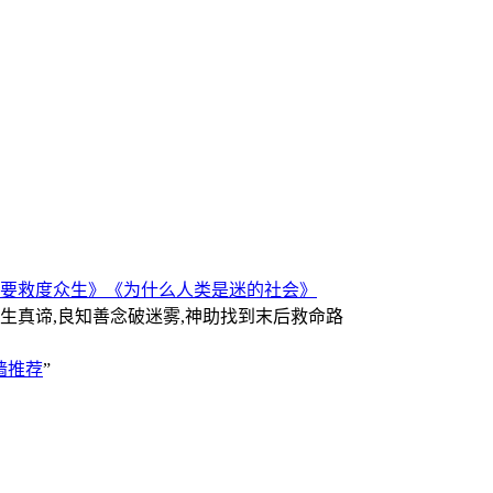
要救度众生》
《为什么人类是迷的社会》
人生真谛,良知善念破迷雾,神助找到末后救命路
墙推荐
”