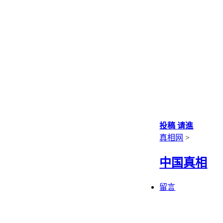
投稿 请進
真相网
>
中国真相
留言