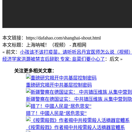
本文链接：https://dafahao.com/shanghai-shout.html
本文标题：上海呐喊！（视频） - 真相网
« 前文：
小孩该不该打疫苗，请听听呂丹宜医师怎么说（视频
经济学家洪灏被禁言后辞职 专家: 韭菜们要小心了
：后文 »
关注更多相关文章：
重磅研究揭开中共基层控制密码
新疆警察在德国证实： 中共镇压维族 从集中营到
錯了！中國人民是“居危思安”
《按需殺戮》作者揭中共按需殺人活摘器官體系