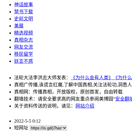
神话故事
禁书下载
史前文明
美展
精选视频
真相杂志
网友交流
移民留学
妖言不惑
法轮大法李洪志大师发表：
《为什么会有人类》
《为什么
真相广传播,诛谎言红魔,了解中国真相,关注法轮功,洞悉
真相网：传播真相，开放版权，原创首发，自由转载
翻墙技术：请安全要求高的网友重点参阅美博园“
安全翻
关于资料传送的说明，请见：
网站介绍
2022-5-5 0:12
短网址