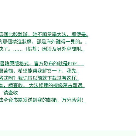
這個比較難辦。她不願意學大法，即使是..
那個精進狀態，卻是海外難得一見的。..
决了。……（編註：因涉及另外空間附..
書籍原版格式，官方發布的就是PDF，..
很苦恼，希望能帮我解答一下，我先..
格式啊？我记得以前就下载过有这样..
，請查收。 大法修煉的機緣萬古難遇..
，请查收
大法全套书籍发送到我的邮箱，万分感谢！