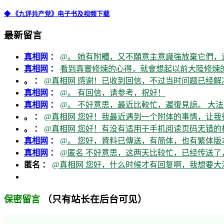
◆ 《九评共产党》电子书及视频下载
最新留言
真相网
：
@。 她有附體，又不願意主意識強放棄它們，
真相网
：
看到真實修煉的心得，就會想起以前大陸修煉的
。 ：
@真相网 感谢！已收到回信，不过当时问题已经解
真相网
：
@。 有回信，请参考，祝好！
真相网
：
@。 不好意思，最近比較忙，遲復見諒。 大法
。 ：
@真相网 您好！我最近遇到一个附体的事情，让我
。 ：
@真相网 您好！有没有适用于手机阅读页码无错的
真相网
：
@。 您好，資料已傳送，有简体，也有繁体版本
真相网
：
@匿名 不好意思，这两天比较忙，已经传送了
匿名 ：
@真相网 您好，什么时候才有回复啊，我想要
（只有站长在后台可见）
保密留言