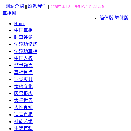
||
网站介绍
||
联系我们
||
17:23:30
2026年 8月 8日 星期六
真相网
简体版
繁体版
Home
中国真相
时事评论
法轮功修炼
法轮功真相
中国人权
警世通言
真相焦点
退党灭共
传统文化
因果报应
大千世界
人性良知
迫害真相
神韵艺术
生活百科