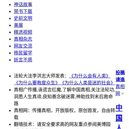
神话故事
禁书下载
史前文明
美展
精选视频
真相杂志
网友交流
移民留学
妖言不惑
投稿
法轮大法李洪志大师发表：
《为什么会有人类》
请進
《为什么要救度众生》
《为什么人类是迷的社会》
真相
真相广传播,诛谎言红魔,了解中国真相,关注法轮功,
网
>
洞悉人生真谛,良知善念破迷雾,神助找到末后救命
路
中
真相网：传播真相，开放版权，原创首发，自由转
国
载
翻墙技术：请安全要求高的网友重点参阅美博园
人