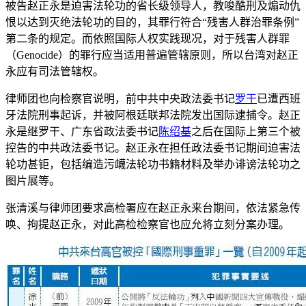
被告赵正永是迫害法轮功的省长级领导人，教唆酷刑及煽动仇
恨以达到灭绝法轮功的目的，其罪行符合“残害人群治罪条例”
第二条的规定。而依照国际人权实践现况，对于残害人群罪
（Genocide）的罪行应当适用普遍管辖原则，所以台湾对赵正
永应有司法管辖权。
律师团也向检察官说明，前中共中央政法委书记
罗干
已遭西班
牙法院刑事起诉，并被阿根廷联邦法院发出国际逮捕令。赵正
永是继罗干、广东省政法委书记
陈绍基
之后在国际上第三个被
控告的中共政法委书记。赵正永在担任政法委书记期间迫害法
轮功甚钜，包括编造污衊法轮功书籍材料及举办诽谤法轮功之
图片展等。
张清溪与律师团要求高检署应在赵正永来台期间，依法紧急传
唤、拘提赵正永，对此高检检察官也应允将立刻分案办理。