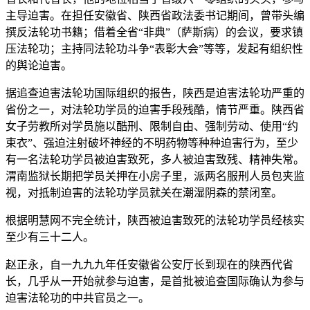
主导迫害。在担任安徽省、陕西省政法委书记期间，曾带头编
撰反法轮功书籍；借着全省“非典”（萨斯病）的会议，要求镇
压法轮功；主持同法轮功斗争“表彰大会”等等，发起有组织性
的舆论迫害。
据追查迫害法轮功国际组织的报告，陕西是迫害法轮功严重的
省份之一，对法轮功学员的迫害手段残酷，情节严重。陕西省
女子劳教所对学员施以酷刑、限制自由、强制劳动、使用“约
束衣”、强迫注射破坏神经的不明药物等种种迫害行为，至少
有一名法轮功学员被迫害致死，多人被迫害致残、精神失常。
渭南监狱长期把学员关押在小房子里，派两名服刑人员包夹监
视，对抵制迫害的法轮功学员就关在潮湿阴森的禁闭室。
根据明慧网不完全统计，陕西被迫害致死的法轮功学员经核实
至少有三十二人。
赵正永，自一九九九年任安徽省公安厅长到现在的陕西代省
长，几乎从一开始就参与迫害，是首批被追查国际确认为参与
迫害法轮功的中共官员之一。