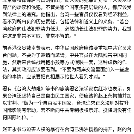
北京维权律师唐吉田则指出，反人类的犯罪是对整个人类基本
尊严的亵渎和侵犯，不管是哪个国家多高层级的人，都应该受
到法律上的追究。他指出，台湾一些官员仅仅看到经济利益，
看不到所肩负的历史责任，包括法律和道义上的义务。“若台
湾政府向违法犯罪势力低头，必然助长违法犯罪的势力，我觉
得这是非常不可取、非常不智的。”
前香港议员戴卓贤表示，中华民国政府应该要重视中共官员来
台问题，不要为了邀请而邀请。中共官员在大陆残害中国同
胞，然后来台统战用抱小孩等方式假装一套，这种虚伪的作
法，其实政府应该要看到。“不要为两岸交流里面加入一些虚
伪的事情，应该要把真相展示给世人看到才对。”
著有《台湾大劫难》等书的旅澳著名法学家袁红冰也表示，如
果台湾还坚持自己是自由民主国家，便应该将赵正永拘捕并加
以审判。“做为一个自由民主国家，台湾追求正义法则对提升
国际影响有帮助，若不断向中共专制极权示好、投降则没有任
何国际地位。”
赵正永参与迫害人权的暴行在台湾已沸沸扬扬的揭开，赵的台