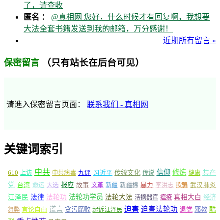
了，请查收
匿名 ：
@真相网 您好，什么时候才有回复啊，我想要
大法全套书籍发送到我的邮箱，万分感谢！
近期所有留言 »
（只有站长在后台可见）
保密留言
请進入保密留言页面：
联系我们 - 真相网
关键词索引
中共
信仰
修炼
610
传统文化
共产
上访
中共病毒
九评
习近平
传说
健康
党
报应
台湾
命运
大选
故事
文革
新疆
新疆棉
暴力
李洪志
欺骗
武汉肺炎
法轮功学员
江泽民
法律
法轮功
法轮大法
真相大白
经济
活摘器官
瘟疫
谎言
迫害
迫害法轮功
言论自由
贪污腐败
退党
邪教
酷
舞弊
起诉江泽民