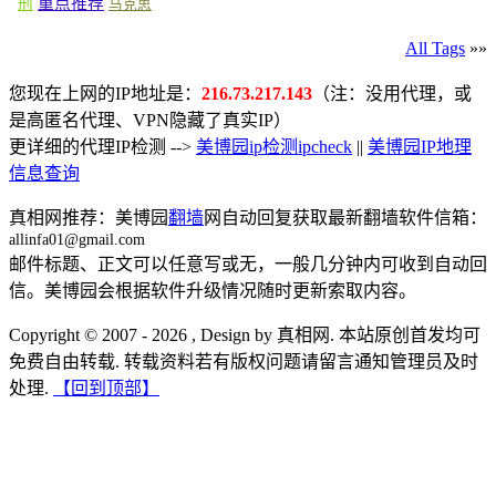
重点推荐
刑
马克思
All Tags
»»
您现在上网的IP地址是：
216.73.217.143
（注：没用代理，或
是高匿名代理、VPN隐藏了真实IP）
更详细的代理IP检测 -->
美博园ip检测ipcheck
||
美博园IP地理
信息查询
真相网推荐：美博园
翻墙
网自动回复获取最新翻墙软件信箱：
allinfa01@gmail.com
邮件标题、正文可以任意写或无，一般几分钟内可收到自动回
信。美博园会根据软件升级情况随时更新索取内容。
Copyright © 2007 - 2026 , Design by 真相网. 本站原创首发均可
免费自由转载. 转载资料若有版权问题请留言通知管理员及时
处理.
【回到顶部】