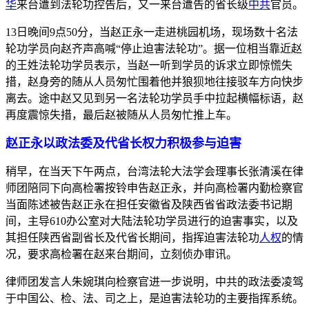
华
来台遭到法轮功控告后，又一来台遭告的省长级
中共
官员。
13日晚间9点50分，当赵正永一走进桃园机场，现场数十名法
轮功学员向赵齐声高喊“停止迫害法轮功”。据一位相当靠近赵
的王姓法轮功学员表示，当赵一听到学员的诉求立即惊慌失
措，赵身旁的随从人员匆忙围着他并狼狈地往接驳车方向快步
离去。途中赵又见到另一名法轮功学员手中拉起横幅标语，赵
再度震惊失措，最后赵被随从人员匆忙推上车。
赵正永以政法委及代省长权力积极参与迫害
稍早，在当天下午两点，台湾法轮大法学会理事长张清溪在律
师团陪同下向高检署按铃申告赵正永，并向高检署内勤检察官
当面陈述被告赵正永在担任安徽省及陕西省省政法委书记期
间，主导610办公室对大陆法轮功学员进行的迫害事实，以及
其担任陕西省副省长及代省长期间，指挥迫害法轮功
人权
的情
况，要求高检署在赵来台期间，立刻侦办审讯。
律师团发言人朱婉琪向检察官进一步说明，中共的政法委凌驾
于中国公、检、法、司之上，是迫害法轮功的主要指挥系统。