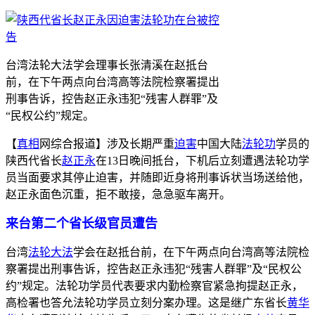
台湾法轮大法学会理事长张清溪在赵抵台
前，在下午两点向台湾高等法院检察署提出
刑事告诉，控告赵正永违犯“残害人群罪”及
“民权公约”规定。
【
真相
网综合报道】涉及长期严重
迫害
中国大陆
法轮功
学员的
陕西代省长
赵正永
在13日晚间抵台，下机后立刻遭遇法轮功学
员当面要求其停止迫害，并随即近身将刑事诉状当场送给他，
赵正永面色沉重，拒不敢接，急急驱车离开。
来台第二个省长级官员遭告
台湾
法轮大法
学会在赵抵台前，在下午两点向台湾高等法院检
察署提出刑事告诉，控告赵正永违犯“残害人群罪”及“民权公
约”规定。法轮功学员代表要求内勤检察官紧急拘提赵正永，
高检署也答允法轮功学员立刻分案办理。这是继广东省长
黄华