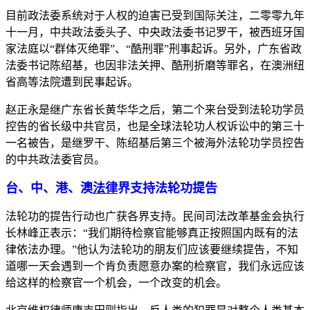
目前政法委系统对于人权的迫害已受到国际关注，二零零九年
十一月，中共政法委头子、中央政法委书记罗干，被西班牙国
家法庭以“群体灭绝罪”、“酷刑罪”刑事起诉。另外，广东省政
法委书记陈绍基，也因非法关押、酷刑折磨等罪名，在澳洲纽
省高等法院遭到民事起诉。
赵正永是继广东省长黄华华之后，第二个来台受到法轮功学员
控告的省长级中共官员，也是全球法轮功人权诉讼中的第三十
一名被告，是继罗干、陈绍基后第三个被海外法轮功学员控告
的中共政法委官员。
台、中、港、澳
法律
界支持法轮功提告
法轮功的提告行动也广获各界支持。民间司法改革基金会执行
长林峰正表示：“我们期待检察官能够真正按照国内既有的法
律依法办理。”他认为法轮功的朋友们应该要继续提告，不知
道哪一天会遇到一个肯负责愿意办案的检察官，我们永远应该
给这样的检察官一个机会，一个改变的机会。