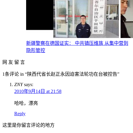
新疆警察在德国证实： 中共镇压维族 从集中营到
隐形管控
网 友 留 言
1条评论 in “陕西代省长赵正永因迫害法轮功在台被控告”
ZNY
says:
2010年9月14日 at 21:58
哈哈，漂亮
Reply
这里是你留言评论的地方