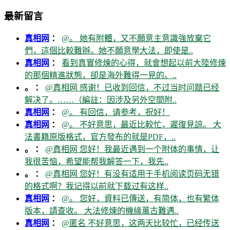
最新留言
真相网
：
@。 她有附體，又不願意主意識強放棄它
們，這個比較難辦。她不願意學大法，即使是..
真相网
：
看到真實修煉的心得，就會想起以前大陸修煉
的那個精進狀態，卻是海外難得一見的。..
。 ：
@真相网 感谢！已收到回信，不过当时问题已经
解决了。……（編註：因涉及另外空間附..
真相网
：
@。 有回信，请参考，祝好！
真相网
：
@。 不好意思，最近比較忙，遲復見諒。 大
法書籍原版格式，官方發布的就是PDF，..
。 ：
@真相网 您好！我最近遇到一个附体的事情，让
我很苦恼，希望能帮我解答一下，我先..
。 ：
@真相网 您好！有没有适用于手机阅读页码无错
的格式啊？我记得以前就下载过有这样..
真相网
：
@。 您好，資料已傳送，有简体，也有繁体
版本，請查收。 大法修煉的機緣萬古難遇..
真相网
：
@匿名 不好意思，这两天比较忙，已经传送