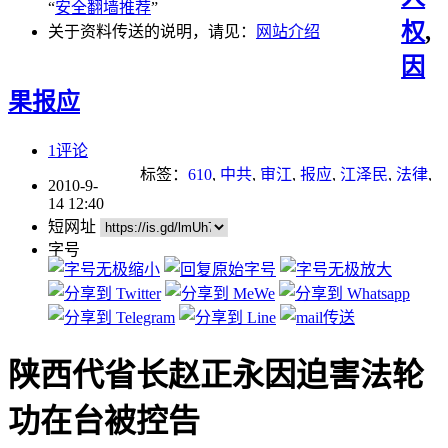
“
安全翻墙推荐
”
权
,
关于资料传送的说明，请见：
网站介绍
因
果报应
1评论
标签：
610
,
中共
,
审江
,
报应
,
江泽民
,
法律
,
2010-9-
起诉江泽民
,
迫害
,
重点推荐
14 12:40
短网址
字号
陕西代省长赵正永因迫害法轮
功在台被控告