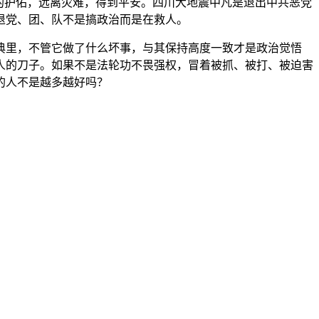
的护佑，远离灾难，得到平安。四川大地震中凡是退出中共恶党
退党、团、队不是搞政治而是在救人。
典里，不管它做了什么坏事，与其保持高度一致才是政治觉悟
人的刀子。如果不是法轮功不畏强权，冒着被抓、被打、被迫害
的人不是越多越好吗？