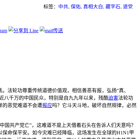
标签：
中共
,
保佑
,
真相大白
,
藏字石
,
退党
法。法轮功尊重传统道德价值观，相信善恶有报，弘扬“真、
了近八千万的中国民众，特别是自九九年以来，残酷
迫害
法轮功
样的恶党难道不会遭
报应
吗？它斗天斗地，破坏自然规律，必然
字“中国共产党亡”，这难道不是上天借着石头在告诉人们天意吗？
以保命保平安。如今灾难已经降临，这场发生在全球的H1N1甲