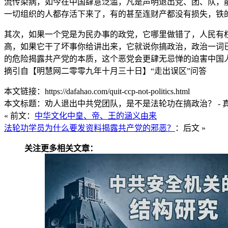
流传染病，如今在中国肆意泛滥，凡是声明退出党、团、队，
一切组织的人都存活下来了，有的甚至连财产都没有损失，铁
其次，如果一个党是为民办事的政党，它哪里做错了，人民有
高，如果它干了坏事你给讲出来，它就说你搞政治，政治一词
的危险揭露共产党的本质，这个恶党会更肆无忌惮的迫害中国
摘引自【明慧网二零零九年十月三十日】“走出误区”问答
本文链接：https://dafahao.com/quit-ccp-not-politics.html
本文标题：劝人退出中共党团队，是不是法轮功在搞政治？ - 
« 前文：
中华文化中皇、帝、王的涵义由来
法轮功学员为什么要发资料揭露共产党的邪恶？
：后文 »
关注更多相关文章：