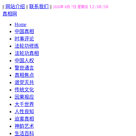
||
网站介绍
||
联系我们
||
12:38:51
2026年 8月 7日 星期五
真相网
Home
中国真相
时事评论
法轮功修炼
法轮功真相
中国人权
警世通言
真相焦点
退党灭共
传统文化
因果报应
大千世界
人性良知
迫害真相
神韵艺术
生活百科