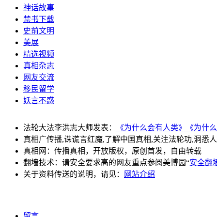
神话故事
禁书下载
史前文明
美展
精选视频
真相杂志
网友交流
移民留学
妖言不惑
法轮大法李洪志大师发表：
《为什么会有人类》
《为什么
真相广传播,诛谎言红魔,了解中国真相,关注法轮功,洞悉
真相网：传播真相，开放版权，原创首发，自由转载
翻墙技术：请安全要求高的网友重点参阅美博园“
安全翻
关于资料传送的说明，请见：
网站介绍
留言