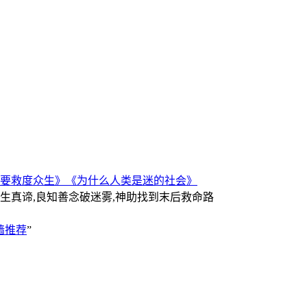
要救度众生》
《为什么人类是迷的社会》
人生真谛,良知善念破迷雾,神助找到末后救命路
墙推荐
”