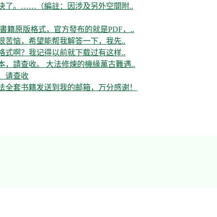
决了。……（編註：因涉及另外空間附..
書籍原版格式，官方發布的就是PDF，..
很苦恼，希望能帮我解答一下，我先..
格式啊？我记得以前就下载过有这样..
，請查收。 大法修煉的機緣萬古難遇..
，请查收
大法全套书籍发送到我的邮箱，万分感谢！