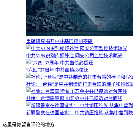
重磅研究揭开中共基层控制密码
中共VPN识别库疑外泄 网安公司监控技术曝光
“六四”37周年 中共血债必偿还
社论：“台独”是中共制造的打击台湾的棒子和假议
社論：台湾需警惕 川习会中共已摸透对台底线
新疆警察在德国证实： 中共镇压维族 从集中营到
这里是你留言评论的地方