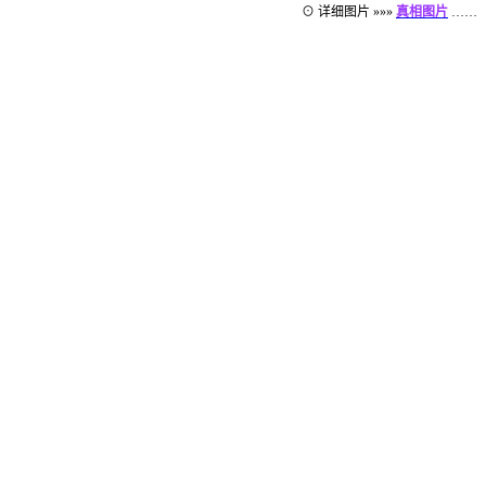
⊙ 详细图片 »»»
真相图片
……