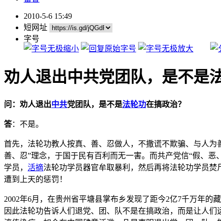
2010-5-6 15:49
短网址
字号
劝人退出中共党团队，是不是
问：劝人退出
中共
党团队，是不是
法轮功
在搞政治？
答
：不是。
首先，法轮功教人按真、善、忍做人，不撒谎不欺骗、与人为
善、忍”理念，于国于民有百利而无一害。而共产党信“假、恶
学员，
活摘
法轮功学员器官牟取暴利，然后再将法轮功学员焚
遭到上天的惩罚！
2002年6月，在贵州省平塘县掌布乡发现了距今2亿7千万年
因此法轮功告诉人们退党、团、队不是在搞政治，而是让人们