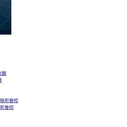
题
隐形管控