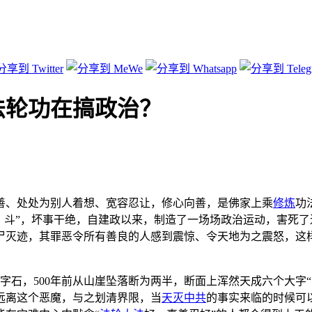
法轮功在搞政治？
善、处处为别人着想、宽容忍让，修心向善，是佛家上乘
修炼
功
、斗”，坏事干绝，自建政以来，制造了一场场政治运动，害死
尸灭迹，其罪恶令所有善良的人感到震惊、令天地为之震怒，这
的藏字石，500年前从山崖坠落断为两半，断面上浑然天成六个大
远离这个恶魔，与之划清界限，当
天灭中共
的事实来临的时候可