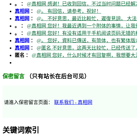
。 ：
@真相网 感谢！已收到回信，不过当时问题已经解
真相网
：
@。 有回信，请参考，祝好！
真相网
：
@。 不好意思，最近比較忙，遲復見諒。 大法
。 ：
@真相网 您好！我最近遇到一个附体的事情，让我
。 ：
@真相网 您好！有没有适用于手机阅读页码无错的
真相网
：
@。 您好，資料已傳送，有简体，也有繁体版本
真相网
：
@匿名 不好意思，这两天比较忙，已经传送了
匿名 ：
@真相网 您好，什么时候才有回复啊，我想要
（只有站长在后台可见）
保密留言
请進入保密留言页面：
联系我们 - 真相网
关键词索引