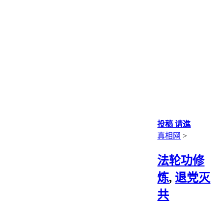
投稿 请進
真相网
>
法轮功修
炼
,
退党灭
共