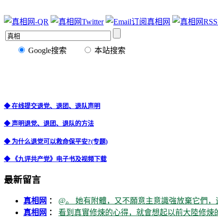
Google搜索
本站搜索
◆ 在线提交退党、退团、退队声明
◆ 声明退党、退团、退队的方法
◆ 为什么退党可以救命保平安?(专题)
◆ 《九评共产党》电子书及视频下载
最新留言
真相网
：
@。 她有附體，又不願意主意識強放棄它們，
真相网
：
看到真實修煉的心得，就會想起以前大陸修煉的