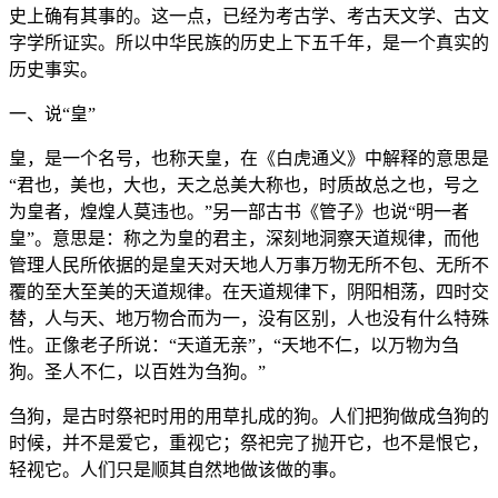
史上确有其事的。这一点，已经为考古学、考古天文学、古文
字学所证实。所以中华民族的历史上下五千年，是一个真实的
历史事实。
一、说“皇”
皇，是一个名号，也称天皇，在《白虎通义》中解释的意思是
“君也，美也，大也，天之总美大称也，时质故总之也，号之
为皇者，煌煌人莫违也。”另一部古书《管子》也说“明一者
皇”。意思是：称之为皇的君主，深刻地洞察天道规律，而他
管理人民所依据的是皇天对天地人万事万物无所不包、无所不
覆的至大至美的天道规律。在天道规律下，阴阳相荡，四时交
替，人与天、地万物合而为一，没有区别，人也没有什么特殊
性。正像老子所说：“天道无亲”，“天地不仁，以万物为刍
狗。圣人不仁，以百姓为刍狗。”
刍狗，是古时祭祀时用的用草扎成的狗。人们把狗做成刍狗的
时候，并不是爱它，重视它；祭祀完了抛开它，也不是恨它，
轻视它。人们只是顺其自然地做该做的事。