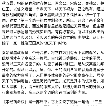
秋五霸，指的是春秋时齐桓公、晋文公、宋襄公、秦穆公、楚
庄王，以信义矫世，争霸天下，将天下视为一己之私有，经过
春秋战国的激烈角逐，秦王嬴政战胜了各诸侯国，统一了中
国，建立了第一个统一的君主制帝国，所以，开启了两千余年
的朝代更迭历史，而这种更替虽然也是顺应天意而为，但主要
是通过以暴易暴的形式实现的。有得必有失，所以才体现出治
乱更迭与合久必分、分久必合的兴盛衰亡的历史规律。从此开
始了一家一姓治理国家的“家天下”时代。
秦始皇赢政采皇、帝号合称，将它作为拥有天下者的尊名，从
此以后才有了皇帝这一称号。古代设五等爵位，公侯伯子男，
没有以王来命名臣子的。功臣子弟得以封王，是从汉高祖刘邦
开始的。但从此以后，皇、帝、王的深刻含义也就渐渐隐藏于
最高的权力背后了，人们更多体会到的是它那高高在上、号令
天下的尊崇地位。但是历代的帝王，尤其是其中的优秀者，如
唐太宗李世民，清王朝的康熙大帝，都努力地以自己的身体力
行来阐释皇帝、帝王这两个词的久远而深刻的内涵。
《孝经钩命诀》是一部纬书，它上面说了这样一句话：“三皇