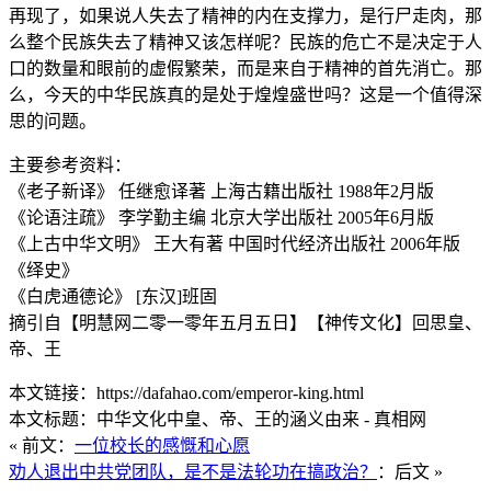
再现了，如果说人失去了精神的内在支撑力，是行尸走肉，那
么整个民族失去了精神又该怎样呢？民族的危亡不是决定于人
口的数量和眼前的虚假繁荣，而是来自于精神的首先消亡。那
么，今天的中华民族真的是处于煌煌盛世吗？这是一个值得深
思的问题。
主要参考资料：
《老子新译》 任继愈译著 上海古籍出版社 1988年2月版
《论语注疏》 李学勤主编 北京大学出版社 2005年6月版
《上古中华文明》 王大有著 中国时代经济出版社 2006年版
《绎史》
《白虎通德论》 [东汉]班固
摘引自【明慧网二零一零年五月五日】【神传文化】回思皇、
帝、王
本文链接：https://dafahao.com/emperor-king.html
本文标题：中华文化中皇、帝、王的涵义由来 - 真相网
« 前文：
一位校长的感慨和心愿
劝人退出中共党团队，是不是法轮功在搞政治？
：后文 »