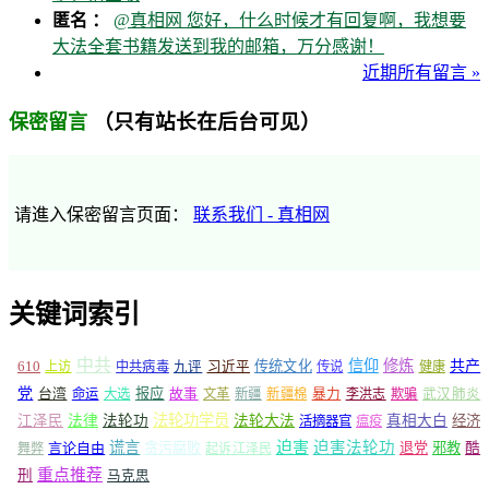
匿名 ：
@真相网 您好，什么时候才有回复啊，我想要
大法全套书籍发送到我的邮箱，万分感谢！
近期所有留言 »
（只有站长在后台可见）
保密留言
请進入保密留言页面：
联系我们 - 真相网
关键词索引
中共
信仰
修炼
610
传统文化
共产
上访
中共病毒
九评
习近平
传说
健康
党
报应
台湾
命运
大选
故事
文革
新疆
新疆棉
暴力
李洪志
欺骗
武汉肺炎
法轮功学员
江泽民
法律
法轮功
法轮大法
真相大白
经济
活摘器官
瘟疫
谎言
迫害
迫害法轮功
言论自由
贪污腐败
退党
邪教
酷
舞弊
起诉江泽民
重点推荐
刑
马克思