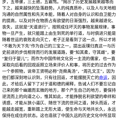
步，五帝骤，三王驰，五霸骛。”揭示了历史发展越来越等而
下之，越来越快的坠落趋势。人的纯真质朴，以及人与天地相
沟通的自然属性和先天本能，随着人对自身的认识和自卫能力
的提高，以及对外在物质占有欲望的日渐强烈，越来越退化、
丧失，这就是“天道退行”，按照成住坏灭的事物发展规律，事
物一旦产生，就只能踏上由生到死的单行道，与时俱进只能是
随着世运的衰败走向灭亡，老子正是看到了这一点，所以才将
“不敢为天下先”作为自己的三宝之一，提出返璞归真这一与历
史前进的步伐相背而行的发展道路，要“知其柔，守其雌”，要
“复归于婴儿”；而作为中国传统文化另一主流的儒家，也一直
采取向后看的回观返照立场来评价人和事，将历史的过去作为
一个参照物，说帝王贤明必称“尧舜禹汤”，“周孔文王”，因为
他们都深刻地认识到，只有往回返，才能摆脱灭亡的
命运
，因
此，才给后人留下了对于道和德的阐释，告诫人们不要忘记自
己来的那个幽邈而玄微的地方，那个产生自己的地方，要保持
逆流而上的向道之心，惟其如此，才能挣脱名利欲望的牵绊和
诱惑，才能从狭小逼仄、随世下流的世间之道，掉头而返，才
能越走越宽，重新踏上无形大道，使生命与天地共长久，永远
保持在成住的状态。这也造就了中国久远的历史文化中所显现