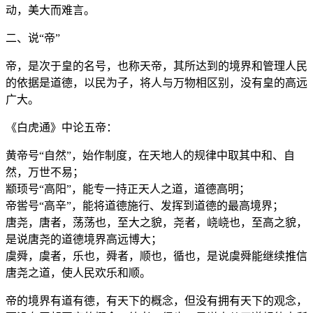
动，美大而难言。
二、说“帝”
帝，是次于皇的名号，也称天帝，其所达到的境界和管理人民
的依据是道德，以民为子，将人与万物相区别，没有皇的高远
广大。
《白虎通》中论五帝：
黄帝号“自然”，始作制度，在天地人的规律中取其中和、自
然，万世不易；
颛顼号“高阳”，能专一持正天人之道，道德高明；
帝喾号“高辛”，能将道德施行、发挥到道德的最高境界；
唐尧，唐者，荡荡也，至大之貌，尧者，峣峣也，至高之貌，
是说唐尧的道德境界高远博大；
虞舜，虞者，乐也，舜者，顺也，循也，是说虞舜能继续推信
唐尧之道，使人民欢乐和顺。
帝的境界有道有德，有天下的概念，但没有拥有天下的观念，