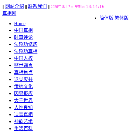
||
网站介绍
||
联系我们
||
18:14:17
2026年 8月 7日 星期五
真相网
简体版
繁体版
Home
中国真相
时事评论
法轮功修炼
法轮功真相
中国人权
警世通言
真相焦点
退党灭共
传统文化
因果报应
大千世界
人性良知
迫害真相
神韵艺术
生活百科