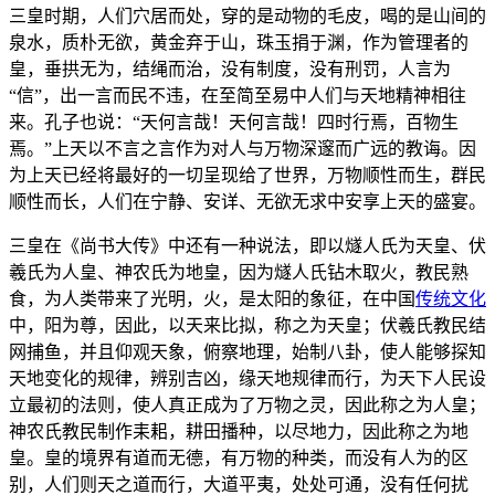
三皇时期，人们穴居而处，穿的是动物的毛皮，喝的是山间的
泉水，质朴无欲，黄金弃于山，珠玉捐于渊，作为管理者的
皇，垂拱无为，结绳而治，没有制度，没有刑罚，人言为
“信”，出一言而民不违，在至简至易中人们与天地精神相往
来。孔子也说：“天何言哉！天何言哉！四时行焉，百物生
焉。”上天以不言之言作为对人与万物深邃而广远的教诲。因
为上天已经将最好的一切呈现给了世界，万物顺性而生，群民
顺性而长，人们在宁静、安详、无欲无求中安享上天的盛宴。
三皇在《尚书大传》中还有一种说法，即以燧人氏为天皇、伏
羲氏为人皇、神农氏为地皇，因为燧人氏钻木取火，教民熟
食，为人类带来了光明，火，是太阳的象征，在中国
传统文化
中，阳为尊，因此，以天来比拟，称之为天皇；伏羲氏教民结
网捕鱼，并且仰观天象，俯察地理，始制八卦，使人能够探知
天地变化的规律，辨别吉凶，缘天地规律而行，为天下人民设
立最初的法则，使人真正成为了万物之灵，因此称之为人皇；
神农氏教民制作耒耜，耕田播种，以尽地力，因此称之为地
皇。皇的境界有道而无德，有万物的种类，而没有人为的区
别，人们则天之道而行，大道平夷，处处可通，没有任何扰