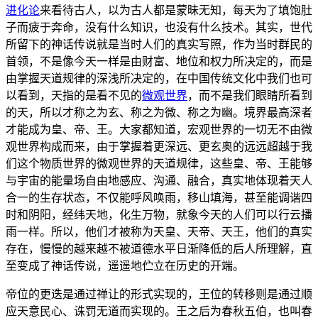
进化论
来看待古人，以为古人都是蒙昧无知，每天为了填饱肚
子而疲于奔命，没有什么知识，也没有什么技术。其实，世代
所留下的神话传说就是当时人们的真实写照，作为当时群民的
首领，不是像今天一样是由财富、地位和权力所决定的，而是
由掌握天道规律的深浅所决定的，在中国传统文化中我们也可
以看到，天指的是看不见的
微观世界
，而不是我们眼睛所看到
的天，所以才称之为玄、称之为微、称之为幽。境界最高深者
才能成为皇、帝、王。大家都知道，宏观世界的一切无不由微
观世界构成而来，由于掌握着更深远、更玄奥的远远超越于我
们这个物质世界的微观世界的天道规律，这些皇、帝、王能够
与宇宙的能量场自由地感应、沟通、融合，真实地体现着天人
合一的生存状态，不仅能呼风唤雨，移山填海，甚至能调谐四
时和阴阳，经纬天地，化生万物，就象今天的人们可以行云播
雨一样。所以，他们才被称为天皇、天帝、天王，他们的真实
存在，慢慢的越来越不被道德水平日渐降低的后人所理解，直
至变成了神话传说，遥遥地伫立在历史的开端。
帝位的更迭是通过禅让的形式实现的，王位的转移则是通过顺
应天意民心、诛罚无道而实现的。王之后为春秋五伯，也叫春