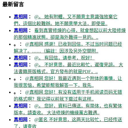
最新留言
真相网
：
@。 她有附體，又不願意主意識強放棄它
們，這個比較難辦。她不願意學大法，即使是..
真相网
：
看到真實修煉的心得，就會想起以前大陸修煉
的那個精進狀態，卻是海外難得一見的。..
。 ：
@真相网 感谢！已收到回信，不过当时问题已经
解决了。……（編註：因涉及另外空間附..
真相网
：
@。 有回信，请参考，祝好！
真相网
：
@。 不好意思，最近比較忙，遲復見諒。 大
法書籍原版格式，官方發布的就是PDF，..
。 ：
@真相网 您好！我最近遇到一个附体的事情，让
我很苦恼，希望能帮我解答一下，我先..
。 ：
@真相网 您好！有没有适用于手机阅读页码无错
的格式啊？我记得以前就下载过有这样..
真相网
：
@。 您好，資料已傳送，有简体，也有繁体
版本，請查收。 大法修煉的機緣萬古難遇..
真相网
：
@匿名 不好意思，这两天比较忙，已经传送
了，请查收