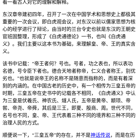
看一看古人对它的理解和解释。
东汉章帝建初四年，召开了一次在中国学术和思想史上都极其
重要的一次会议，即白虎观会议，对东汉以前以儒家思想为核
心的经学进行了辩论，由当时的兰台令史也就是东汉的王朝史
官班固整理，形成了《白虎通德论》一书，也叫《白虎通
义》。我们主要以这本书为基础，来理解皇、帝、王的真实含
义。
该书中记载：“帝王者何？号也。号者，功之表也，所以表功
名德，号令臣下者也。德合天地者称帝，仁义合者称王，别优
劣也。”也就是说帝王的名称不是随意而指称的，而是有着深
刻的内涵的。在中国古老的历史中，有一个相传为三皇五帝的
时期，三皇五帝在史书中的记载各不相同，《白虎通义》中认
为三皇是伏羲氏、神农氏、燧人氏，五帝是黄帝、颛顼、帝
喾、帝尧、帝舜，其后是三王，即夏、殷商、周。世代不同，
名号也不同，皇、帝、王代表着三种不同的境界和三种不同的
治理人民的方式。
顺便说一下，“三皇五帝”的存在，并不是
神话
传说
，而是在历