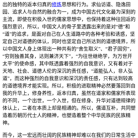
出的独特的返本归真的
修炼
思想和行为。求仙访道、隐逸田
园、追求人与自然的融合为一，成为中国古代文化最为深刻的
主流，即使在积极入世的儒家思想中，也保持着这种往回返的
强烈意识，所以，中国文人的骨子里透露出来的是对“德”和
“道”的追求，是面对自己在人生道路中的各种考验和诱惑，坚
定自己对道德的体认，同时也坚定自己所达到的道德境界，所
以中国文人身上体现出一种共有的“舍生取义”、“君子固穷”，
“穷则独善其身，达则兼济天下”，“为往世继绝学，为万世开
太平”的使命感，其中既透露着强烈的自我意识，又有着对于
天地、社会、道德人伦的深沉的责任感，“道能弘人，非人弘
道”，而这种强烈的自我意识和深沉的责任感，只有达到较高
的道德境界才能实现。所以，积极的进取精神必然要落回到自
我的升华上，修身养性，返本归真，虽然在道家和儒家所表现
的不同，一个出世，一个入世，但在修身、升华对道德规律的
体认上，二者在本质上却是相通的。所以，儒道互补，共同塑
造着历朝历代士人的精神，也塑造着整个中华民族的民族精
神。
而今，这一宏远而壮阔的民族精神却难以在我们的日常生活中