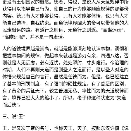
更没有王朝国家的概念。德者，得也，是说人从天道规律中所
获得用以指导自己行为、使自己的行为能够顺应规律的那部份
内容。德只有人才能够获得，只有人才能够体悟，也只有人才
能自己选择，自我约束。而道德境界阔大的帝可以带领他的人
民走很远的路。有道行之则远，无道行之则近。“高谋远虑”，
“高瞻远瞩”，并不是一句虚话。
人的道德境界越是崇高，就越是能够深刻地认识事物，洞彻和
把握事物间的规律，做起事来就越是游刃有余，四通八达，否
则就是人无远虑，必有近忧，处处掣肘，寸步难行。帝治理的
时期，人们不再则天道而是则圣人之道而行，是以圣人对道的
体悟来规范自己的言行，虽然是任德而为，但是，也已经建立
了基本的刑罚制度，有了强制的硬性规定，有了善恶的区别，
有了黄帝的兵征天下，较之普遍无私、率性而为的天道规律而
言，境界已经大大的缩小了。所以，老子称这种状态为“失道
而后德”。
三、说“王”
王，是又次于帝的名号，也称天王，天子。按照东汉许慎《说