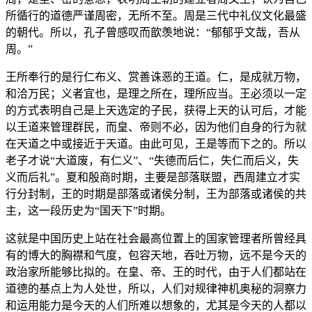
所循行的道德严谨周密，无所不至。周是三代中礼仪文化最盛
的朝代。所以，孔子曾感叹而歆羡地说：“郁郁乎文哉，吾从
周。”
王所奉行的是行仁布义、赏善诛恶的王道。仁，是成就万物，
和洽万民；义者宜也，是理之所在，理所应当。王必须以一定
的方式表明自己是上天选定的子民，获得上天的认可后，才能
以王道来管理群民，而皇、帝则不必，因为他们自身的行为就
在天道之中或接近于天道。由此可见，王是等而下之的。所以
老子才说“大道废，有仁义”、“失德而后仁，失仁而后义，失
义而后礼”。夏和殷商时期，主要是部落联盟，西周建立才实
行分封制，王的时期是部落或诸侯分制，王为部落或诸侯的共
主，这一段历史为“国天下”时期。
这就是中国历史上站在社会最高位置上的国家管理者所曾经具
有的博大的胸襟和气度，包容天地，吞吐万物，远不是今天的
政治家所能够比拟的。在皇、帝、王的时代，由于人们都站在
道德的基点上为人处世，所以，人们对规律神机奥秘的洞察力
和运用能力是今天的人们所难以想象的，尤其是今天的人都以