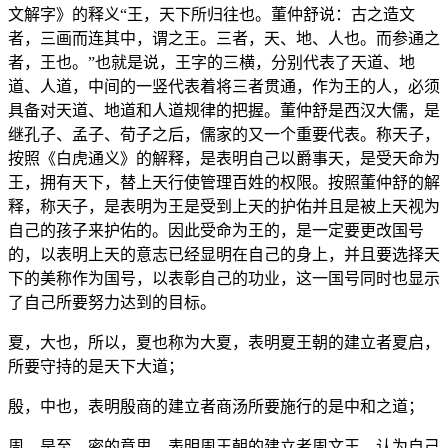
文解字》的释义“王，天下所归往也。董仲舒说：古之造文
者，三画而连其中，谓之王。三者，天、地、人也。而参通之
者，王也。”也就是说，王字的三横，分别代表了天道、地
道、人道，中间的一竖代表着将三者贯通，作为王的人，必须
具备对天道、地道和人道规律的把握。董仲舒是西汉大儒，是
继孔子、孟子、荀子之后，儒家的又一个重要代表。称天子，
按照《白虎通义》的解释，是表明自己以爵事天，是受天命为
王，拥有天下，替上天行使管理百姓的权限。按照董仲舒的解
释，称天子，是表明为王是受到上天的护佑并且是被上天视为
自己的孩子来护佑的。因此受命为王的，是一定要更改国号
的，以表明上天的意志已经显明在自己的身上，并且要选择天
下的美称作为国号，以表彰自己的功业，这一国号同时也显示
了自己所要努力达到的目标。
夏，大也，所以，夏也称为大夏，表明夏王朝的建立者夏启，
所要守持的是天下大道；
殷，中也，表明殷商的建立者商汤所要施行的是中和之道；
周，是至、密的意思，表明周王朝的建立者周文王，认为自己