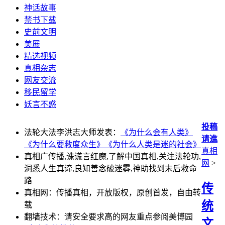
神话故事
禁书下载
史前文明
美展
精选视频
真相杂志
网友交流
移民留学
妖言不惑
投稿
法轮大法李洪志大师发表：
《为什么会有人类》
请進
《为什么要救度众生》
《为什么人类是迷的社会》
真相
真相广传播,诛谎言红魔,了解中国真相,关注法轮功,
网
>
洞悉人生真谛,良知善念破迷雾,神助找到末后救命
路
传
真相网：传播真相，开放版权，原创首发，自由转
统
载
翻墙技术：请安全要求高的网友重点参阅美博园
文