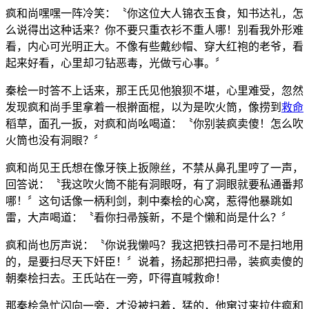
疯和尚嘿嘿一阵冷笑：〝你这位大人锦衣玉食，知书达礼，怎
么说得出这种话来？你不要只重衣衫不重人哪！别看我外形难
看，内心可光明正大。不像有些戴纱帽、穿大红袍的老爷，看
起来好看，心里却刁钻恶毒，光做亏心事。〞
秦桧一时答不上话来，那王氏见他狼狈不堪，心里难受，忽然
发现疯和尚手里拿着一根擀面棍，以为是吹火筒，像捞到
救命
稻草，面孔一扳，对疯和尚吆喝道：〝你别装疯卖傻！怎么吹
火筒也没有洞眼？〞
疯和尚见王氏想在像牙筷上扳隙丝，不禁从鼻孔里哼了一声，
回答说：〝我这吹火筒不能有洞眼呀，有了洞眼就要私通番邦
哪！〞这句话像一柄利剑，刺中秦桧的心窝，惹得他暴跳如
雷，大声喝道：〝看你扫帚簇新，不是个懒和尚是什么？〞
疯和尚也厉声说：〝你说我懒吗？我这把铁扫帚可不是扫地用
的，是要扫尽天下奸臣！〞说着，扬起那把扫帚，装疯卖傻的
朝秦桧扫去。王氏站在一旁，吓得直喊救命！
那秦桧急忙闪向一旁，才没被扫着，猛的，他窜过来拉住疯和