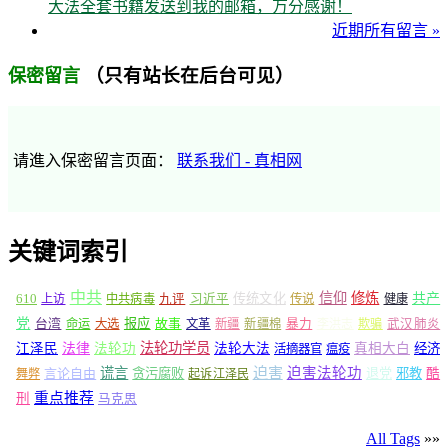
大法全套书籍发送到我的邮箱，万分感谢！
近期所有留言 »
（只有站长在后台可见）
保密留言
请進入保密留言页面：
联系我们 - 真相网
关键词索引
中共
信仰
修炼
610
传统文化
共产
上访
中共病毒
九评
习近平
传说
健康
党
报应
台湾
命运
大选
故事
文革
新疆
新疆棉
暴力
李洪志
欺骗
武汉肺炎
法轮功学员
江泽民
法律
法轮功
法轮大法
真相大白
经济
活摘器官
瘟疫
谎言
迫害
迫害法轮功
言论自由
贪污腐败
退党
邪教
酷
舞弊
起诉江泽民
重点推荐
刑
马克思
All Tags
»»