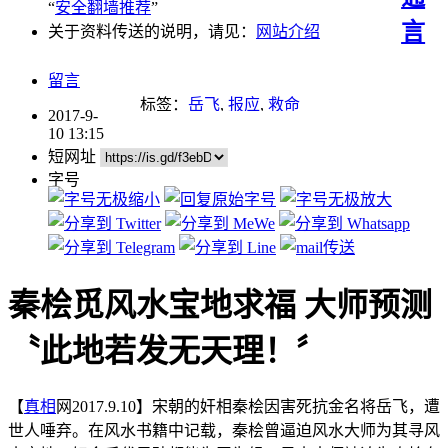
“
安全翻墙推荐
”
言
关于资料传送的说明，请见：
网站介绍
留言
标签：
岳飞
,
报应
,
救命
2017-9-
10 13:15
短网址
字号
秦桧觅风水宝地求福 大师预测
〝此地若发无天理！〞
【
真相
网2017.9.10】宋朝的奸相秦桧因害死抗金名将岳飞，遭
世人唾弃。在风水书籍中记载，秦桧曾逼迫风水大师为其寻风