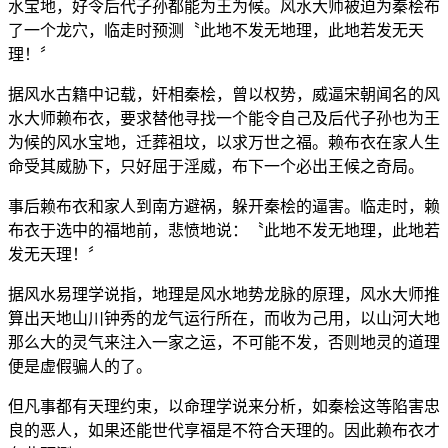
水宝地，好令后代子孙都能为王为候。风水大师被迫为秦桧布
了一个龙穴，临走时预测〝此地不发无地理，此地若发无天
理！〞
据风水古籍中记载，奸相秦桧，曾以权势，威逼宋朝闻名的风
水大师赖布衣，要求替他寻找一个能令自己及后代子孙也为王
为候的风水宝地，迁葬祖坟，以求万世之福。赖布衣在家人生
命受其威胁下，只好屈于淫威，布下一个必出王候之奇局。
事后赖布衣和家人到南方避祸，躲开秦桧的逼害。临走时，赖
布衣于选中的福地前，悲愤地说：〝此地不发无地理，此地若
发无天理！〞
据风水易理学说指，地理是风水地势龙脉的原理，风水大师推
算出天地山川钟秀的龙气运行所在，而收为己用，以山河大地
那么大的灵气来注入一家之运，不可能不发，否则地灵的道理
便是虚假骗人的了。
但凡事都有天理约束，以命理学说来分析，如秦桧这等陷害忠
良的恶人，如果还能世代享福是不符合天理的。因此赖布衣才