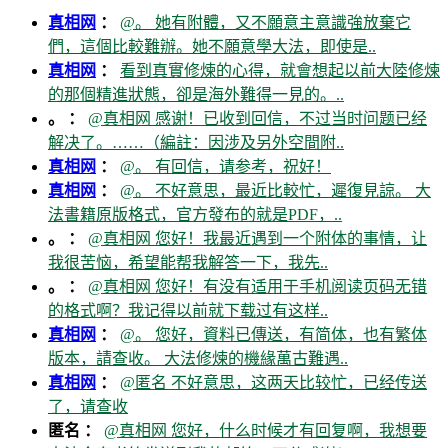
真相网
：
@。 她有附體，又不願意主意識強放棄它
們，這個比較難辦。她不願意學大法，即使是..
真相网
：
看到真實修煉的心得，就會想起以前大陸修煉
的那個精進狀態，卻是海外難得一見的。..
。 ：
@真相网 感谢！已收到回信，不过当时问题已经
解决了。……（編註：因涉及另外空間附..
真相网
：
@。 有回信，请参考，祝好！
真相网
：
@。 不好意思，最近比較忙，遲復見諒。 大
法書籍原版格式，官方發布的就是PDF，..
。 ：
@真相网 您好！我最近遇到一个附体的事情，让
我很苦恼，希望能帮我解答一下，我先..
。 ：
@真相网 您好！有没有适用于手机阅读页码无错
的格式啊？我记得以前就下载过有这样..
真相网
：
@。 您好，資料已傳送，有简体，也有繁体
版本，請查收。 大法修煉的機緣萬古難遇..
真相网
：
@匿名 不好意思，这两天比较忙，已经传送
了，请查收
匿名 ：
@真相网 您好，什么时候才有回复啊，我想要