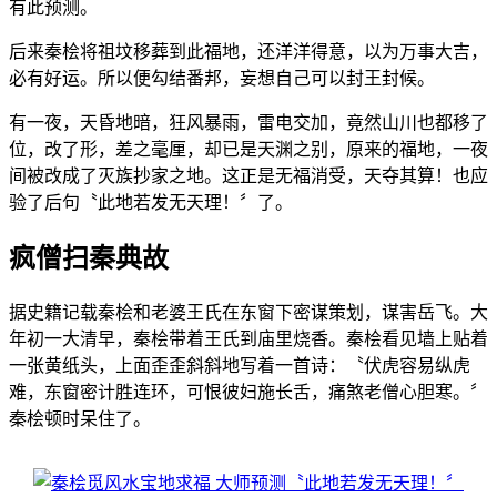
有此预测。
后来秦桧将祖坟移葬到此福地，还洋洋得意，以为万事大吉，
必有好运。所以便勾结番邦，妄想自己可以封王封候。
有一夜，天昏地暗，狂风暴雨，雷电交加，竟然山川也都移了
位，改了形，差之毫厘，却已是天渊之别，原来的福地，一夜
间被改成了灭族抄家之地。这正是无福消受，天夺其算！也应
验了后句〝此地若发无天理！〞了。
疯僧扫秦典故
据史籍记载秦桧和老婆王氏在东窗下密谋策划，谋害岳飞。大
年初一大清早，秦桧带着王氏到庙里烧香。秦桧看见墙上贴着
一张黄纸头，上面歪歪斜斜地写着一首诗：〝伏虎容易纵虎
难，东窗密计胜连环，可恨彼妇施长舌，痛煞老僧心胆寒。〞
秦桧顿时呆住了。