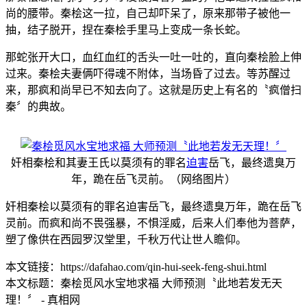
尚的腰带。秦桧这一拉，自己却吓呆了，原来那带子被他一
抽，结子脱开，捏在秦桧手里马上变成一条长蛇。
那蛇张开大口，血红血红的舌头一吐一吐的，直向秦桧脸上伸
过来。秦桧夫妻俩吓得魂不附体，当场昏了过去。等苏醒过
来，那疯和尚早已不知去向了。这就是历史上有名的〝疯僧扫
秦〞的典故。
奸相秦桧和其妻王氏以莫须有的罪名
迫害
岳飞，最终遗臭万
年，跪在岳飞灵前。（网络图片）
奸相秦桧以莫须有的罪名迫害岳飞，最终遗臭万年，跪在岳飞
灵前。而疯和尚不畏强暴，不惧淫威，后来人们奉他为菩萨，
塑了像供在西园罗汉堂里，千秋万代让世人瞻仰。
本文链接：https://dafahao.com/qin-hui-seek-feng-shui.html
本文标题：秦桧觅风水宝地求福 大师预测〝此地若发无天
理！〞 - 真相网