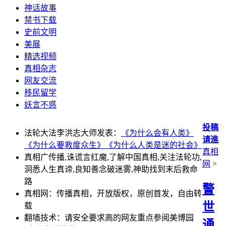
神话故事
禁书下载
史前文明
美展
精选视频
真相杂志
网友交流
移民留学
妖言不惑
投稿
法轮大法李洪志大师发表：
《为什么会有人类》
请進
《为什么要救度众生》
《为什么人类是迷的社会》
真相
真相广传播,诛谎言红魔,了解中国真相,关注法轮功,
网
>
洞悉人生真谛,良知善念破迷雾,神助找到末后救命
路
警
真相网：传播真相，开放版权，原创首发，自由转
世
载
翻墙技术：请安全要求高的网友重点参阅美博园
通