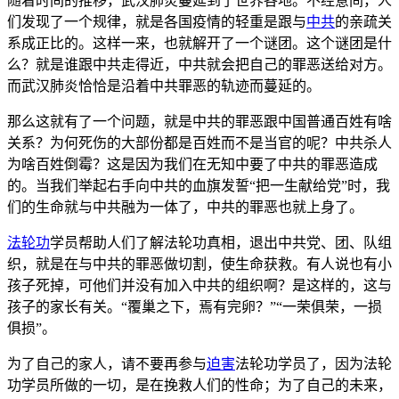
随着时间的推移，武汉肺炎蔓延到了世界各地。不经意间，人
们发现了一个规律，就是各国疫情的轻重是跟与
中共
的亲疏关
系成正比的。这样一来，也就解开了一个谜团。这个谜团是什
么？就是谁跟中共走得近，中共就会把自己的罪恶送给对方。
而武汉肺炎恰恰是沿着中共罪恶的轨迹而蔓延的。
那么这就有了一个问题，就是中共的罪恶跟中国普通百姓有啥
关系？为何死伤的大部份都是百姓而不是当官的呢？中共杀人
为啥百姓倒霉？这是因为我们在无知中要了中共的罪恶造成
的。当我们举起右手向中共的血旗发誓“把一生献给党”时，我
们的生命就与中共融为一体了，中共的罪恶也就上身了。
法轮功
学员帮助人们了解法轮功真相，退出中共党、团、队组
织，就是在与中共的罪恶做切割，使生命获救。有人说也有小
孩子死掉，可他们并没有加入中共的组织啊？是这样的，这与
孩子的家长有关。“覆巢之下，焉有完卵？”“一荣俱荣，一损
俱损”。
为了自己的家人，请不要再参与
迫害
法轮功学员了，因为法轮
功学员所做的一切，是在挽救人们的性命；为了自己的未来，