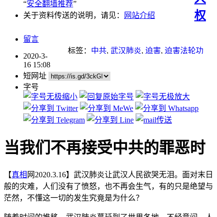
“
安全翻墙推荐
”
权
关于资料传送的说明，请见：
网站介绍
留言
标签：
中共
,
武汉肺炎
,
迫害
,
迫害法轮功
2020-3-
16 15:08
短网址
字号
当我们不再接受中共的罪恶时
【
真相
网2020.3.16】武汉肺炎让武汉人民欲哭无泪。面对末日
般的灾难，人们没有了愤怒，也不再会生气，有的只是绝望与
茫然，不懂这一切的发生究竟是为什么？