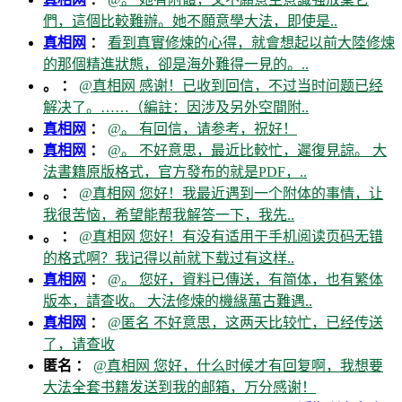
們，這個比較難辦。她不願意學大法，即使是..
真相网
：
看到真實修煉的心得，就會想起以前大陸修煉
的那個精進狀態，卻是海外難得一見的。..
。 ：
@真相网 感谢！已收到回信，不过当时问题已经
解决了。……（編註：因涉及另外空間附..
真相网
：
@。 有回信，请参考，祝好！
真相网
：
@。 不好意思，最近比較忙，遲復見諒。 大
法書籍原版格式，官方發布的就是PDF，..
。 ：
@真相网 您好！我最近遇到一个附体的事情，让
我很苦恼，希望能帮我解答一下，我先..
。 ：
@真相网 您好！有没有适用于手机阅读页码无错
的格式啊？我记得以前就下载过有这样..
真相网
：
@。 您好，資料已傳送，有简体，也有繁体
版本，請查收。 大法修煉的機緣萬古難遇..
真相网
：
@匿名 不好意思，这两天比较忙，已经传送
了，请查收
匿名 ：
@真相网 您好，什么时候才有回复啊，我想要
大法全套书籍发送到我的邮箱，万分感谢！