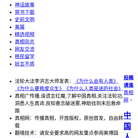
神话故事
禁书下载
史前文明
美展
精选视频
真相杂志
网友交流
移民留学
妖言不惑
投稿
法轮大法李洪志大师发表：
《为什么会有人类》
请進
《为什么要救度众生》
《为什么人类是迷的社会》
真相
真相广传播,诛谎言红魔,了解中国真相,关注法轮功,
网
>
洞悉人生真谛,良知善念破迷雾,神助找到末后救命
路
中
真相网：传播真相，开放版权，原创首发，自由转
国
载
翻墙技术：请安全要求高的网友重点参阅美博园
人