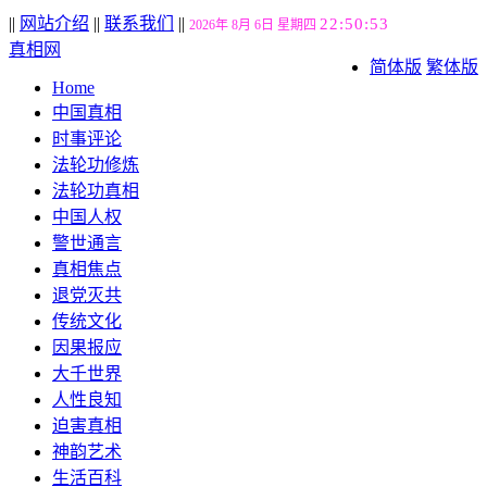
||
网站介绍
||
联系我们
||
22:50:54
2026年 8月 6日 星期四
真相网
简体版
繁体版
Home
中国真相
时事评论
法轮功修炼
法轮功真相
中国人权
警世通言
真相焦点
退党灭共
传统文化
因果报应
大千世界
人性良知
迫害真相
神韵艺术
生活百科