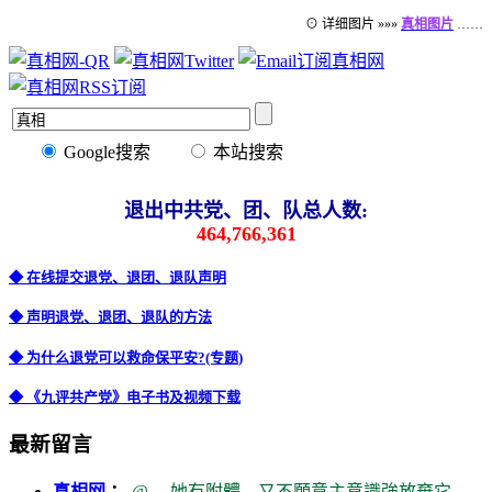
⊙ 详细图片 »»»
真相图片
……
Google搜索
本站搜索
退出中共党、团、队总人数:
464,766,361
◆ 在线提交退党、退团、退队声明
◆ 声明退党、退团、退队的方法
◆ 为什么退党可以救命保平安?(专题)
◆ 《九评共产党》电子书及视频下载
最新留言
真相网
：
@。 她有附體，又不願意主意識強放棄它