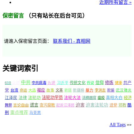
近期所有留言 »
（只有站长在后台可见）
保密留言
请進入保密留言页面：
联系我们 - 真相网
关键词索引
中共
信仰
修炼
610
传统文化
共产
上访
中共病毒
九评
习近平
传说
健康
党
报应
台湾
命运
大选
故事
文革
新疆
新疆棉
暴力
李洪志
欺骗
武汉肺炎
法轮功学员
江泽民
法律
法轮功
法轮大法
真相大白
经济
活摘器官
瘟疫
谎言
迫害
迫害法轮功
言论自由
贪污腐败
退党
邪教
酷
舞弊
起诉江泽民
重点推荐
刑
马克思
All Tags
»»