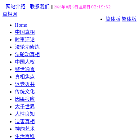
||
网站介绍
||
联系我们
||
02:19:33
2026年 8月 9日 星期日
真相网
简体版
繁体版
Home
中国真相
时事评论
法轮功修炼
法轮功真相
中国人权
警世通言
真相焦点
退党灭共
传统文化
因果报应
大千世界
人性良知
迫害真相
神韵艺术
生活百科