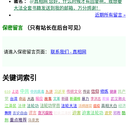
匿名 ：
@真相网 您好，什么时候才有回复啊，我想要
大法全套书籍发送到我的邮箱，万分感谢！
近期所有留言 »
（只有站长在后台可见）
保密留言
请進入保密留言页面：
联系我们 - 真相网
关键词索引
中共
信仰
修炼
610
传统文化
共产
上访
中共病毒
九评
习近平
传说
健康
党
报应
台湾
命运
大选
故事
文革
新疆
新疆棉
暴力
李洪志
欺骗
武汉肺炎
法轮功学员
江泽民
法律
法轮功
法轮大法
真相大白
经济
活摘器官
瘟疫
谎言
迫害
迫害法轮功
言论自由
贪污腐败
退党
邪教
酷
舞弊
起诉江泽民
重点推荐
刑
马克思