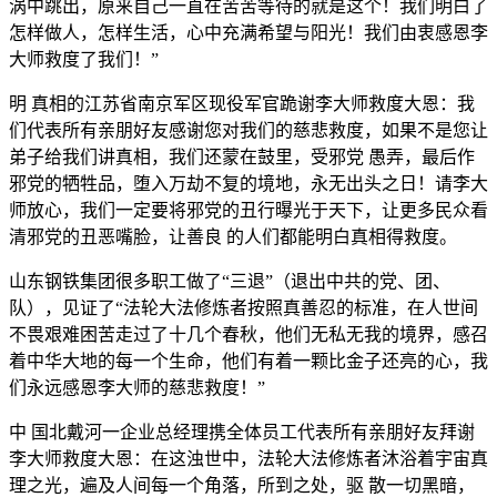
涡中跳出，原来自己一直在苦苦等待的就是这个！我们明白了
怎样做人，怎样生活，心中充满希望与阳光！我们由衷感恩李
大师救度了我们！”
明 真相的江苏省南京军区现役军官跪谢李大师救度大恩：我
们代表所有亲朋好友感谢您对我们的慈悲救度，如果不是您让
弟子给我们讲真相，我们还蒙在鼓里，受邪党 愚弄，最后作
邪党的牺牲品，堕入万劫不复的境地，永无出头之日！请李大
师放心，我们一定要将邪党的丑行曝光于天下，让更多民众看
清邪党的丑恶嘴脸，让善良 的人们都能明白真相得救度。
山东钢铁集团很多职工做了“三退”（退出中共的党、团、
队），见证了“法轮大法修炼者按照真善忍的标准，在人世间
不畏艰难困苦走过了十几个春秋，他们无私无我的境界，感召
着中华大地的每一个生命，他们有着一颗比金子还亮的心，我
们永远感恩李大师的慈悲救度！”
中 国北戴河一企业总经理携全体员工代表所有亲朋好友拜谢
李大师救度大恩：在这浊世中，法轮大法修炼者沐浴着宇宙真
理之光，遍及人间每一个角落，所到之处，驱 散一切黑暗，