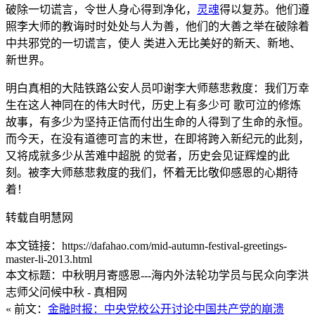
破除一切谎言，令世人身心得到净化，
灵魂
得以复苏。他们遵
照李大师的教诲时时处处与人为善，他们的大善之举在破除着
中共邪党的一切谎言，使人 类进入无比美好的新天、新地、
新世界。
明白真相的大陆铁路公安人员叩谢李大师慈悲救度：我们万幸
生在这人神同在的伟大时代，历史上有多少可 歌可泣的修炼
故事，有多少为坚持正信而付出生命的人得到了生命的永恒。
而今天，在没有道德可言的末世，在即将跨入新纪元的此刻，
又将成就多少从苦难中超脱 的觉者，历史会见证辉煌的此
刻。被李大师慈悲救度的我们，怀着无比敬仰感恩的心期待
着！
转载自明慧网
本文链接：https://dafahao.com/mid-autumn-festival-greetings-
master-li-2013.html
本文标题：中秋明月寄感恩
---海内外法轮功学员与民众向李洪
志师父问候中秋
- 真相网
« 前文：
金融时报：中央党校公开讨论中国共产党的崩溃