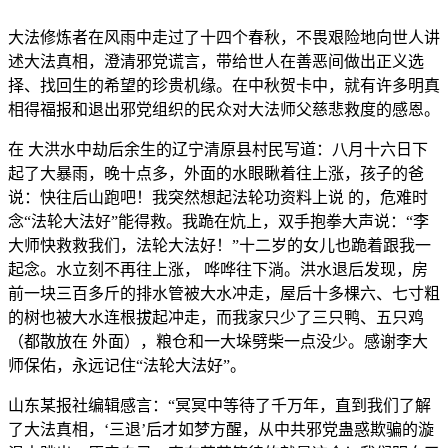
大法修炼者在风雨中走过了十四个春秋，不畏艰险地向世人讲
述大法真相，澄清邪党谎言，带给世人在善恶间做出正义选
择、找回生的希望的珍贵机缘。在中秋贺卡中，就有许多明真
相得福报和退出邪党组织的民众对大法师父慈悲救度的感恩。
在 大洪水中劫后余生的辽宁清原县村民写道：八月十六日下
起了大暴雨，晚十点多，外面的水眼瞅着往上涨，孩子的爸
说：快往后山跑吧！我突然想起法轮功资料上说 的，危难时
念“法轮大法好”能得救。我跪在炕上，双手抱拳大声说：“李
大师快救救我们，法轮大法好！”十二岁的女儿也跪着跟我一
起念。水立刻不再往上涨， 哗哗往下淌。洪水退后发现，房
前一块三百多斤的排水管被大水冲走，屋后十多棵六、七寸粗
的树也被大水连根拔起冲走，而我家只少了三只鸭、五只鸡
（都散放在 外面），粮仓和一大垛劈柴一点没少。感谢李大
师保佑，永远记住“法轮大法好”。
山东某报社编辑感言：“冥冥中等待了千万年，直到我们了解
了大法真相，‘三退’后才如梦方醒，从中共邪党蛊惑欺骗的漩