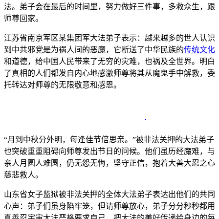
法。弟子会在最后的时间里，努力做好三件事，多救众生，跟
师尊回家。
江苏省南京军区某集团军大法弟子表示：越来越多的世人认识
到中共邪党是为祸人间的恶魔，它断送了中华民族的
传统文化
和道德，给中国人民带来了无穷的灾难，也祸及全世界。明白
了真相的人们都发自内心地感激师尊将其从魔鬼手中解救，委
托转达对师尊的无限敬意和感恩。
“月到中秋分外明，每逢佳节倍思亲。”被非法关押的大法弟子
也突破重重阻碍向师尊发出节日的问候。他们虽历经魔难，与
亲人月圆人难圆，仍无怨无悔，坚守正信，抱着大善大忍之心
慈悲救人。
山东省女子监狱被非法关押的全体大法弟子表达出他们的共同
心声：弟子们虽身陷牢笼，但请师尊放心，弟子分分秒秒都用
真善忍宇宙大法严格要求自己，把大法的美好传递给身边的每