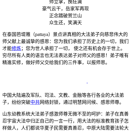
师立掌，挽狂澜
豪气云干，岳家军再现
正念踏破贺兰山
众生还，笑满天
在泰国芭堤雅（pattaya）景点讲真相的大法弟子向慈悲伟大的
师父献上最诚挚的感恩：您为我们承担了历史上的一切，我们
才能
修炼
；您为世人承担了一切， 使之还有机会存于世上。
穷尽所有人类的语言也无法表达弟子对师父的感恩！弟子唯有
精進实修，做好师父交给我们的三件事，以报师恩。
中国大陆遍及军队、司法、文教、金融等各行各业的大法弟
子，纷纷突破
中共
网络封锁，通过明慧网问候、感恩师尊。
山东幼教系统大法弟子感激师尊无微不至的呵护：弟子在真善
忍宇宙大法中归正自己的一言一行，用大法的标准教育孩子怎
样做人，人们都说华夏子民需要真善忍，中原大陆需要法轮大