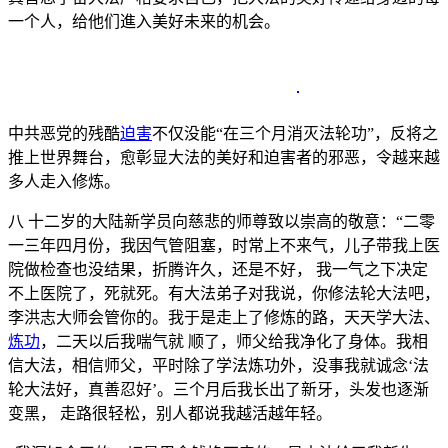
一个人，给他们進入美好未来的机会。
中共恶党的残酷
迫害
不仅没能“在三个月消灭法轮功”，反将之
推上世界舞台，愈彰显大法的美好和迫害者的邪恶，令越来越
多人走入修炼。
八 十二岁的大陆新学员向慈悲的师尊致以崇高的敬意：“二零
一三年四月份，我因气管阻塞，时常上不来气，儿子带我上医
院做检查也没结果，折腾许久，还是不好， 我一气之下决定
不上医院了，死就死。有大法弟子对我说，你修法轮大法吧，
李洪志大师会管你的。我于是走上了修炼的路，天天学大法、
炼功
，二天以后我喘气就 顺了，师父给我净化了身体。我相
信大法，相信师父，平时除了学法炼功外，没事我就诚念‘法
轮大法好，真善忍好’。三个月后我长出了新牙，头发也逐渐
变黑， 走路很轻松，别人都说我越活越年轻。