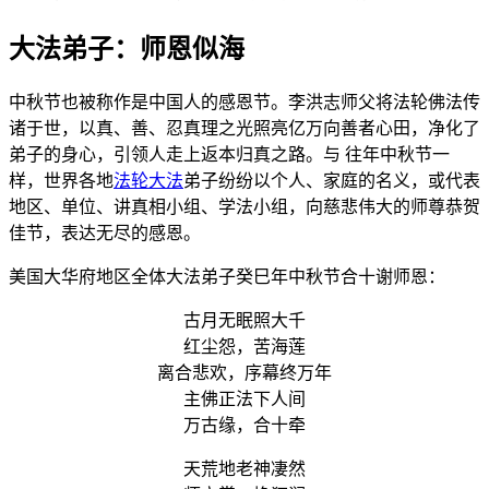
大法弟子：师恩似海
中秋节也被称作是中国人的感恩节。李洪志师父将法轮佛法传
诸于世，以真、善、忍真理之光照亮亿万向善者心田，净化了
弟子的身心，引领人走上返本归真之路。与 往年中秋节一
样，世界各地
法轮大法
弟子纷纷以个人、家庭的名义，或代表
地区、单位、讲真相小组、学法小组，向慈悲伟大的师尊恭贺
佳节，表达无尽的感恩。
美国大华府地区全体大法弟子癸巳年中秋节合十谢师恩：
古月无眠照大千
红尘怨，苦海莲
离合悲欢，序幕终万年
主佛正法下人间
万古缘，合十牵
天荒地老神凄然