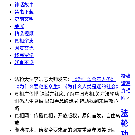
神话故事
禁书下载
史前文明
美展
精选视频
真相杂志
网友交流
移民留学
妖言不惑
投稿
法轮大法李洪志大师发表：
《为什么会有人类》
请進
《为什么要救度众生》
《为什么人类是迷的社会》
真相
真相广传播,诛谎言红魔,了解中国真相,关注法轮功,
网
>
洞悉人生真谛,良知善念破迷雾,神助找到末后救命
路
法
真相网：传播真相，开放版权，原创首发，自由转
轮
载
翻墙技术：请安全要求高的网友重点参阅美博园
功