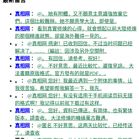
最新留言
真相网
：
@。 她有附體，又不願意主意識強放棄它
們，這個比較難辦。她不願意學大法，即使是..
真相网
：
看到真實修煉的心得，就會想起以前大陸修煉
的那個精進狀態，卻是海外難得一見的。..
。 ：
@真相网 感谢！已收到回信，不过当时问题已经
解决了。……（編註：因涉及另外空間附..
真相网
：
@。 有回信，请参考，祝好！
真相网
：
@。 不好意思，最近比較忙，遲復見諒。 大
法書籍原版格式，官方發布的就是PDF，..
。 ：
@真相网 您好！我最近遇到一个附体的事情，让
我很苦恼，希望能帮我解答一下，我先..
。 ：
@真相网 您好！有没有适用于手机阅读页码无错
的格式啊？我记得以前就下载过有这样..
真相网
：
@。 您好，資料已傳送，有简体，也有繁体
版本，請查收。 大法修煉的機緣萬古難遇..
真相网
：
@匿名 不好意思，这两天比较忙，已经传送
了，请查收