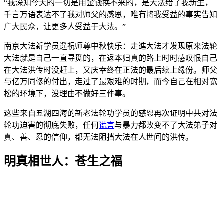
“我深知今天的一切是用金钱换不来的，是大法给了我新生，
千言万语表达不了我对师父的感恩，唯有将我受益的事实告知
广大民众，让更多人受益于大法。”
南京大法新学员遥祝师尊中秋快乐：走進大法才发现原来法轮
大法就是自己一直寻觅的，在返本归真的路上时时感叹恨自己
在大法洪传时没赶上，又庆幸终在正法的最后续上缘份。师父
与亿万同修的付出，走过了最艰难的时期，而今自己在相对宽
松的环境下，没理由不做好三件事。
这些来自五湖四海的新老法轮功学员的感恩再次证明中共对法
轮功迫害的彻底失败，任何
谎言
与暴力都改变不了大法弟子对
真、善、忍的信仰，都无法阻挡大法在人世间的洪传。
明真相世人：苍生之福