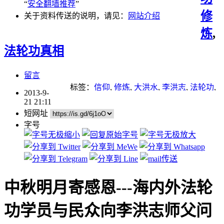
“
安全翻墙推荐
”
修
关于资料传送的说明，请见：
网站介绍
炼
,
法轮功真相
留言
标签：
信仰
,
修炼
,
大洪水
,
李洪志
,
法轮功
,
2013-9-
法轮功学员
21 21:11
短网址
字号
中秋明月寄感恩
---海内外法轮
功学员与民众向李洪志师父问