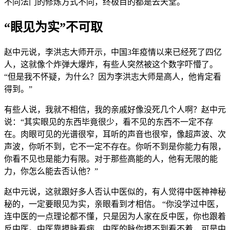
不同法门的修炼方式不同，终极目的都是去天堂。
“眼见为实”不可取
赵中元说，李洪志大师开示，中国3年疫情以来已经死了四亿
人，这就像个炸弹大爆炸，有些人突然被这个数字吓懵了。
“但是我不怀疑，为什么？因为李洪志大师是高人，他肯定看
得到。”
有些人说，我就不相信，我的亲戚好像没死几个人啊？赵中元
说：“其实眼见的东西毕竟很少，看不见的东西不一定不存
在。肉眼可见的光谱很窄，耳听的声音也很窄，像超声波、次
声波，你听不到，它不一定不存在。你听不到是你能力有限，
你看不见也是能力有限。对于那些高能的人，他有无限的能
力，你怎么能去否认他？”
赵中元说，这就跟好多人否认中医似的，有人觉得中医神神秘
秘的，一定要眼见为实，亲眼看到才相信。 “你没学过中医，
连中医的一点理论都不懂，只是因为人家在反中医，你也跟着
反中医。中医靠摸脉看病，中医的脉你摸不到看不着，可是中