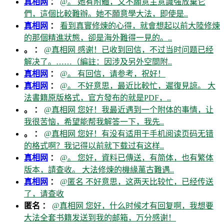
真相网
：
@。 她有附體，又不願意主意識強放棄它
們，這個比較難辦。她不願意學大法，即使是..
真相网
：
看到真實修煉的心得，就會想起以前大陸修煉
的那個精進狀態，卻是海外難得一見的。..
。 ：
@真相网 感谢！已收到回信，不过当时问题已经
解决了。……（編註：因涉及另外空間附..
真相网
：
@。 有回信，请参考，祝好！
真相网
：
@。 不好意思，最近比較忙，遲復見諒。 大
法書籍原版格式，官方發布的就是PDF，..
。 ：
@真相网 您好！我最近遇到一个附体的事情，让
我很苦恼，希望能帮我解答一下，我先..
。 ：
@真相网 您好！有没有适用于手机阅读页码无错
的格式啊？我记得以前就下载过有这样..
真相网
：
@。 您好，資料已傳送，有简体，也有繁体
版本，請查收。 大法修煉的機緣萬古難遇..
真相网
：
@匿名 不好意思，这两天比较忙，已经传送
了，请查收
匿名 ：
@真相网 您好，什么时候才有回复啊，我想要
大法全套书籍发送到我的邮箱，万分感谢！