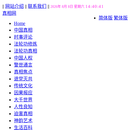
||
网站介绍
||
联系我们
||
14:40:42
2026年 8月 8日 星期六
真相网
简体版
繁体版
Home
中国真相
时事评论
法轮功修炼
法轮功真相
中国人权
警世通言
真相焦点
退党灭共
传统文化
因果报应
大千世界
人性良知
迫害真相
神韵艺术
生活百科