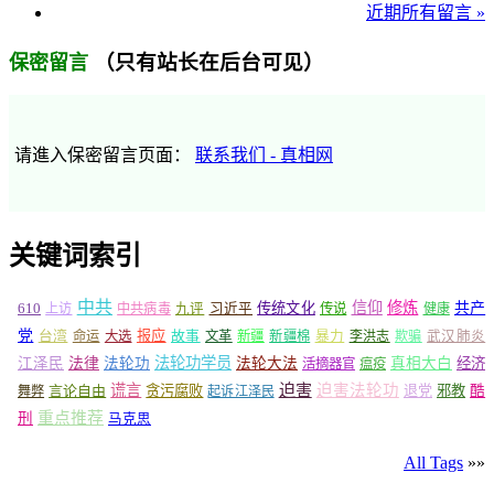
近期所有留言 »
（只有站长在后台可见）
保密留言
请進入保密留言页面：
联系我们 - 真相网
关键词索引
中共
信仰
修炼
610
传统文化
共产
上访
中共病毒
九评
习近平
传说
健康
党
报应
台湾
命运
大选
故事
文革
新疆
新疆棉
暴力
李洪志
欺骗
武汉肺炎
法轮功学员
江泽民
法律
法轮功
法轮大法
真相大白
经济
活摘器官
瘟疫
谎言
迫害
迫害法轮功
言论自由
贪污腐败
退党
邪教
酷
舞弊
起诉江泽民
重点推荐
刑
马克思
All Tags
»»