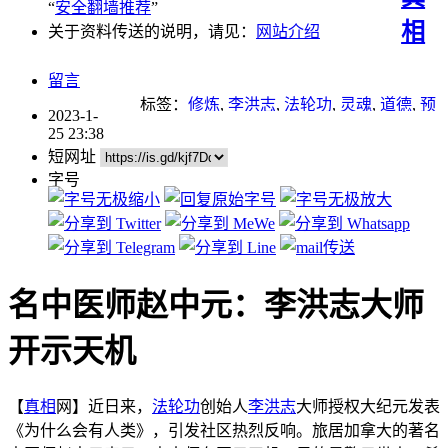
“
安全翻墙推荐
”
相
关于资料传送的说明，请见：
网站介绍
留言
标签：
修炼
,
李洪志
,
法轮功
,
灵魂
,
道德
,
预
2023-1-
言
25 23:38
短网址
字号
名中医师赵中元：李洪志大师
开示天机
【
真相
网】近日来，
法轮功
创始人
李洪志
大师授权大纪元发表
《为什么会有人类》，引发社区热烈反响。旅居加拿大的著名