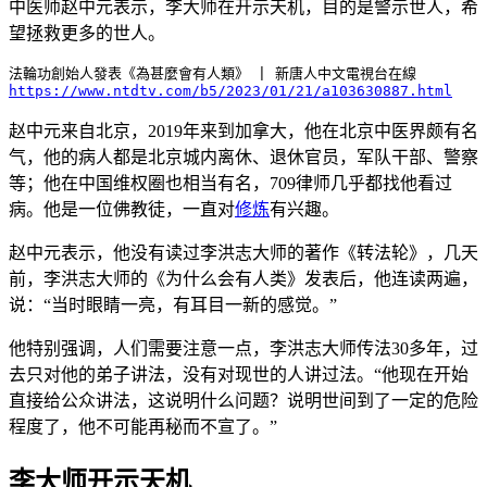
中医师赵中元表示，李大师在开示天机，目的是警示世人，希
望拯救更多的世人。
https://www.ntdtv.com/b5/2023/01/21/a103630887.html
赵中元来自北京，2019年来到加拿大，他在北京中医界颇有名
气，他的病人都是北京城内离休、退休官员，军队干部、警察
等；他在中国维权圈也相当有名，709律师几乎都找他看过
病。他是一位佛教徒，一直对
修炼
有兴趣。
赵中元表示，他没有读过李洪志大师的著作《转法轮》，几天
前，李洪志大师的《为什么会有人类》发表后，他连读两遍，
说：“当时眼睛一亮，有耳目一新的感觉。”
他特别强调，人们需要注意一点，李洪志大师传法30多年，过
去只对他的弟子讲法，没有对现世的人讲过法。“他现在开始
直接给公众讲法，这说明什么问题？说明世间到了一定的危险
程度了，他不可能再秘而不宣了。”
李大师开示天机