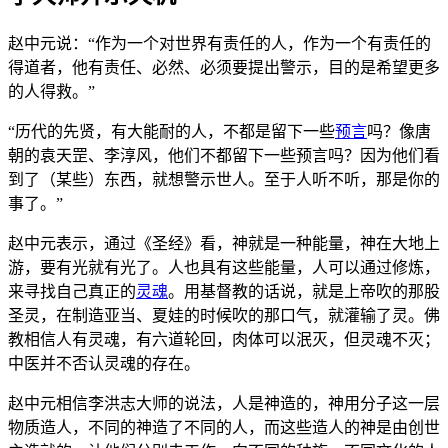
赵中元说：“作为一个对世界有责任的人，作为一个有责任的
得道者，他有责任、必然、必须要提出警示，目的是希望更多
的人得救。”
“历代的先贤，有大能耐的人，不都是留下一些
预言
吗？像唐
朝的袁天罡、李淳风，他们不都留下一些预言吗？因为他们看
到了（某些）东西，就想警示世人。至于人听不听，那是你的
事了。”
赵中元表示，通过《圣经》看，神就是一种能量，神在大地上
游，要有光就有光了。人也具有这些能量，人可以通过修炼，
来寻找自己真正的
灵魂
。用基督教的话说，就是上帝吹的那股
圣灵，在制造亚当、夏娃的时候吹的那口气，就灌输了灵。佛
教相信人有灵魂，有六道轮回，肉体可以泯灭，但灵魂不灭；
中医并不否认灵魂的存在。
赵中元相信李洪志大师的说法，人是神造的，神用分子这一层
物质造人，不同的神造了不同的人，而这些造人的神是由创世