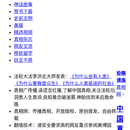
神话故事
禁书下载
史前文明
美展
精选视频
真相杂志
网友交流
移民留学
妖言不惑
投稿
法轮大法李洪志大师发表：
《为什么会有人类》
请進
《为什么要救度众生》
《为什么人类是迷的社会》
真相
真相广传播,诛谎言红魔,了解中国真相,关注法轮功,
网
>
洞悉人生真谛,良知善念破迷雾,神助找到末后救命
路
中
真相网：传播真相，开放版权，原创首发，自由转
国
载
翻墙技术：请安全要求高的网友重点参阅美博园
真