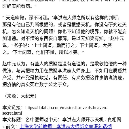
医确实能看病。”
“‘天道幽微，深不可测。’李洪志大师之所以有这样的判断，
那是有他自己判断根据的，或者是根据天机。你没有研究过天
机，怎么知道天机的问题？你也不知道他的境界，你就不能妄
加诽谤。对不懂的东西妄自菲薄，是以无知笑有知。”赵中元
说，“老子说：‘上士闻道，勤而行之；下士闻道，大笑
之。’下士闻道，他们不懂，所以才笑。”
赵中元认为，有些人的质疑是没有道理的，是欺软怕硬的一种
做法。与其把精力用在质疑李洪志大师身上，不如用在质疑共
产党。共产党是执政党，有责任、有义务把这件事情说清楚，
把疫情的真实死亡数字公之于众。
（来源：大纪元）
本文链接：https://dafahao.com/master-li-reveals-heaven-
secret.html
本文标题：名中医师赵中元：李洪志大师开示天机 - 真相网
« 前文：
上海大学前教师：李洪志大师新文章深刻透彻