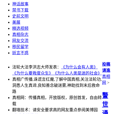
神话故事
禁书下载
史前文明
美展
精选视频
真相杂志
网友交流
移民留学
妖言不惑
投稿
法轮大法李洪志大师发表：
《为什么会有人类》
请進
《为什么要救度众生》
《为什么人类是迷的社会》
真相
真相广传播,诛谎言红魔,了解中国真相,关注法轮功,
网
>
洞悉人生真谛,良知善念破迷雾,神助找到末后救命
路
警
真相网：传播真相，开放版权，原创首发，自由转
世
载
翻墙技术：请安全要求高的网友重点参阅美博园
通