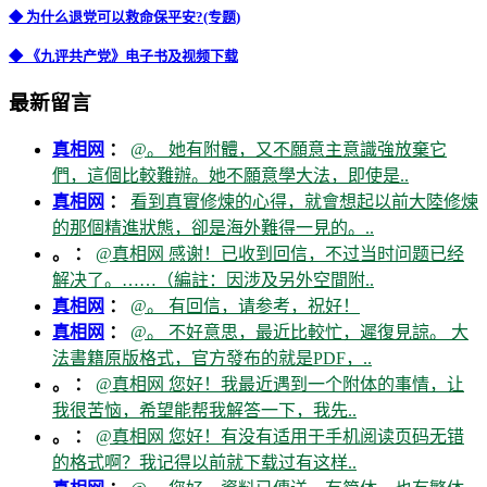
◆ 为什么退党可以救命保平安?(专题)
◆ 《九评共产党》电子书及视频下载
最新留言
真相网
：
@。 她有附體，又不願意主意識強放棄它
們，這個比較難辦。她不願意學大法，即使是..
真相网
：
看到真實修煉的心得，就會想起以前大陸修煉
的那個精進狀態，卻是海外難得一見的。..
。 ：
@真相网 感谢！已收到回信，不过当时问题已经
解决了。……（編註：因涉及另外空間附..
真相网
：
@。 有回信，请参考，祝好！
真相网
：
@。 不好意思，最近比較忙，遲復見諒。 大
法書籍原版格式，官方發布的就是PDF，..
。 ：
@真相网 您好！我最近遇到一个附体的事情，让
我很苦恼，希望能帮我解答一下，我先..
。 ：
@真相网 您好！有没有适用于手机阅读页码无错
的格式啊？我记得以前就下载过有这样..