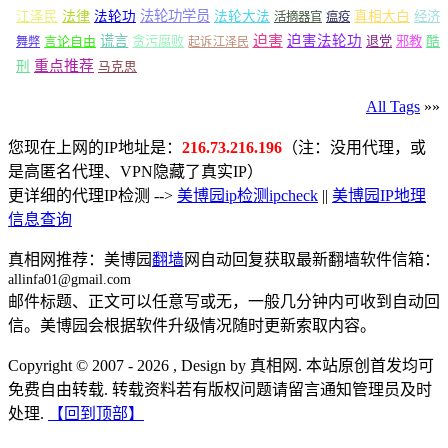
法轮功学员
江泽民
法律
法轮功
法轮大法
真相大白
经济
活摘器官
瘟疫
谎言
迫害
迫害法轮功
言论自由
贪污腐败
退党
邪教
酷
舞弊
起诉江泽民
重点推荐
刑
马克思
All Tags
»»
您现在上网的IP地址是：
216.73.216.196
（注：没用代理，或
是高匿名代理、VPN隐藏了真实IP）
更详细的代理IP检测 -->
美博园ip检测ipcheck
||
美博园IP地理
信息查询
真相网推荐：美博园
翻墙
网自动回复获取最新翻墙软件信箱：
allinfa01@gmail.com
邮件标题、正文可以任意写或无，一般几分钟内可收到自动回
信。美博园会根据软件升级情况随时更新索取内容。
Copyright © 2007 - 2026 , Design by 真相网. 本站原创首发均可
免费自由转载. 转载资料若有版权问题请留言通知管理员及时
处理.
【回到顶部】