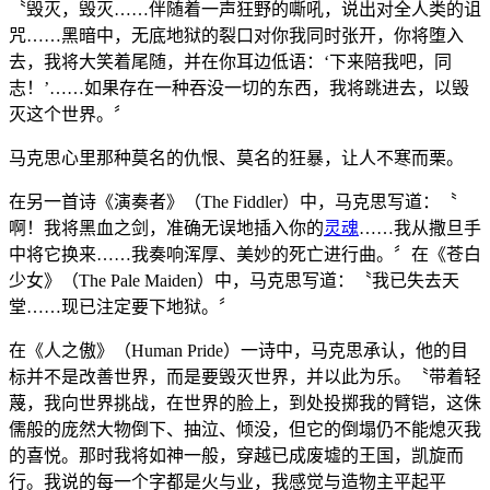
〝毁灭，毁灭……伴随着一声狂野的嘶吼，说出对全人类的诅
咒……黑暗中，无底地狱的裂口对你我同时张开，你将堕入
去，我将大笑着尾随，并在你耳边低语：‘下来陪我吧，同
志！’……如果存在一种吞没一切的东西，我将跳进去，以毁
灭这个世界。〞
马克思心里那种莫名的仇恨、莫名的狂暴，让人不寒而栗。
在另一首诗《演奏者》（The Fiddler）中，马克思写道：〝
啊！我将黑血之剑，准确无误地插入你的
灵魂
……我从撒旦手
中将它换来……我奏响浑厚、美妙的死亡进行曲。〞在《苍白
少女》（The Pale Maiden）中，马克思写道：〝我已失去天
堂……现已注定要下地狱。〞
在《人之傲》（Human Pride）一诗中，马克思承认，他的目
标并不是改善世界，而是要毁灭世界，并以此为乐。〝带着轻
蔑，我向世界挑战，在世界的脸上，到处投掷我的臂铠，这侏
儒般的庞然大物倒下、抽泣、倾没，但它的倒塌仍不能熄灭我
的喜悦。那时我将如神一般，穿越已成废墟的王国，凯旋而
行。我说的每一个字都是火与业，我感觉与造物主平起平