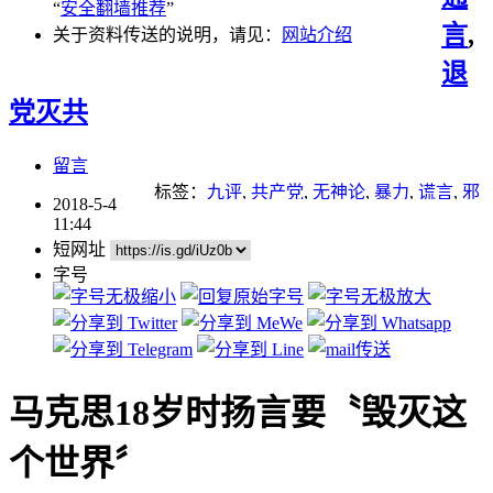
“
安全翻墙推荐
”
言
,
关于资料传送的说明，请见：
网站介绍
退
党灭共
留言
标签：
九评
,
共产党
,
无神论
,
暴力
,
谎言
,
邪
2018-5-4
教
,
马克思
11:44
短网址
字号
马克思18岁时扬言要〝毁灭这
个世界〞