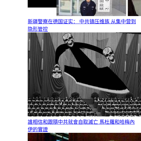
新疆警察在德国证实： 中共镇压维族 从集中营到
隐形管控
誰相信和跟隨中共就會自取滅亡 馬杜羅和哈梅內
伊的實證