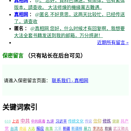
真相网
：
@。 您好，資料已傳送，有简体，也有繁体
版本，請查收。 大法修煉的機緣萬古難遇..
真相网
：
@匿名 不好意思，这两天比较忙，已经传送
了，请查收
匿名 ：
@真相网 您好，什么时候才有回复啊，我想要
大法全套书籍发送到我的邮箱，万分感谢！
近期所有留言 »
（只有站长在后台可见）
保密留言
请進入保密留言页面：
联系我们 - 真相网
关键词索引
中共
信仰
修炼
610
传统文化
共产
上访
中共病毒
九评
习近平
传说
健康
党
报应
台湾
命运
大选
故事
文革
新疆
新疆棉
暴力
李洪志
欺骗
武汉肺炎