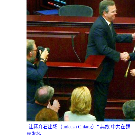
“让蒋介石出场（unleash Chiang）” 典故 中共在瑟
瑟发抖