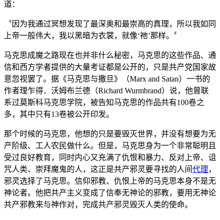
道：
〝因为我通过冥想发现了最深奥和最崇高的真理，所以我如同
上帝一般伟大，我以黑暗为衣裳，就像‘祂’那样。〞
马克思成魔之路现在也并非什么秘密，马克思的这些作品、通
信和西方学者提供的大量考证都是公开的，只是共产党国家故
意忽视罢了。据《马克思与撒旦》（Marx and Satan）一书的
作者理乍得．沃姆布兰德（Richard Wurmbrand）说，他曾联
系过莫斯科马克思学院，被告知马克思的作品共有100卷之
多，其中只有13卷被公开印发。
那个时候的马克思，他想的只是要毁灭世界，并没有想要为无
产阶级、工人农民做什么。但是，马克思身为一个非常聪明且
受过良好教育，同时内心又充满了仇恨和暴力、反对上帝、诅
咒人类、崇拜魔鬼的人，这正是共产邪灵要寻找的人间
代理
，
邪灵选择了马克思。信仰邪教、仇恨上帝的马克思本身不是无
神论者。他把共产主义变成了信奉无神论的邪教，要用无神论
共产邪教来与神作对，完成共产邪灵毁灭人类的使命。