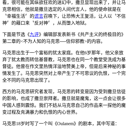
看，很可能在其纵欲狂欢的迷幻中，撒旦显现出来了，并让马
克思相信，他就是撒旦选定的人间代言人，他的使命就是在
〝幸福生活〞的
谎言
召唤下，让恐怖大王复活，让人以〝不信
神〞的藉口来〝反对神〞，从而堕入地狱。
下面是节选《
九评
》编辑部发表新书《共产主义的终极目的》
第二章的<不为人知的马克思──信仰邪教>的内容。
马克思出生于一个富裕的犹太家庭。在他6岁那年，他父亲放
弃了犹太教而转信基督教，马克思也在同一个教堂受洗成为基
督徒。他曾在作文里热情洋溢地赞美上帝，但是后来神秘的事
情发生了。马克思突然对上帝产生了不可思议的仇恨，一个完
全不同的马克思出现了。
西方的马克思研究者发现，马克思的转变是因为受到撒旦信徒
的影响，也成了撒旦崇拜者。撒旦就是魔鬼，这一点会让很多
中国人感到震惊。我们不妨从马克思自己的作品来一探他的魔
变过程及充满暴力和仇恨的内心世界。
马克思18岁时写了一个叫《Oulanem》的剧本，其中写道：