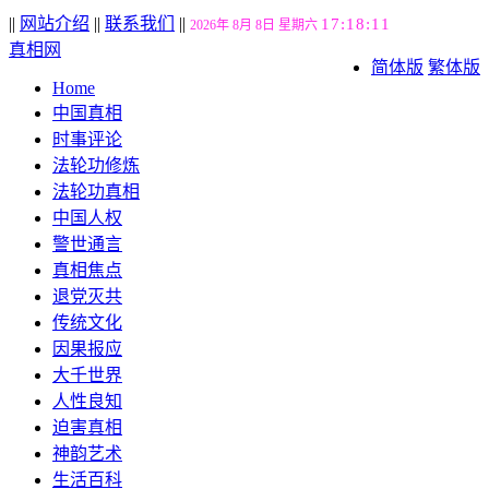
||
网站介绍
||
联系我们
||
17:18:12
2026年 8月 8日 星期六
真相网
简体版
繁体版
Home
中国真相
时事评论
法轮功修炼
法轮功真相
中国人权
警世通言
真相焦点
退党灭共
传统文化
因果报应
大千世界
人性良知
迫害真相
神韵艺术
生活百科