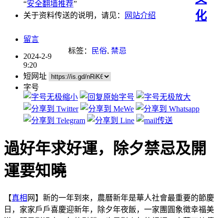
“
安全翻墙推荐
”
化
关于资料传送的说明，请见：
网站介绍
留言
标签：
民俗
,
禁忌
2024-2-9
9:20
短网址
字号
過好年求好運，除夕禁忌及開
運要知曉
【
真相
网】新的一年到來，農曆新年是華人社會最重要的節慶
日，家家戶戶喜慶迎新年，除夕年夜飯，一家團圓象徵幸福美