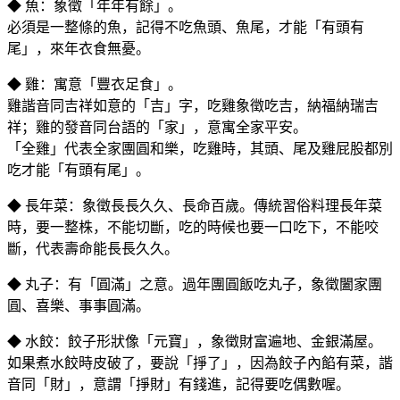
◆ 魚：象徵「年年有餘」。
必須是一整條的魚，記得不吃魚頭、魚尾，才能「有頭有
尾」，來年衣食無憂。
◆ 雞：寓意「豐衣足食」。
雞諧音同吉祥如意的「吉」字，吃雞象徵吃吉，納福納瑞吉
祥；雞的發音同台語的「家」，意寓全家平安。
「全雞」代表全家團圓和樂，吃雞時，其頭、尾及雞屁股都別
吃才能「有頭有尾」。
◆ 長年菜：象徵長長久久、長命百歲。傳統習俗料理長年菜
時，要一整株，不能切斷，吃的時候也要一口吃下，不能咬
斷，代表壽命能長長久久。
◆ 丸子：有「圓滿」之意。過年團圓飯吃丸子，象徵闔家團
圓、喜樂、事事圓滿。
◆ 水餃：餃子形狀像「元寶」，象徵財富遍地、金銀滿屋。
如果煮水餃時皮破了，要說「掙了」，因為餃子內餡有菜，諧
音同「財」，意謂「掙財」有錢進，記得要吃偶數喔。