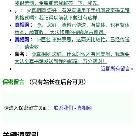
我很苦恼，希望能帮我解答一下，我先..
。 ：
@真相网 您好！有没有适用于手机阅读页码无错
的格式啊？我记得以前就下载过有这样..
真相网
：
@。 您好，資料已傳送，有简体，也有繁体
版本，請查收。 大法修煉的機緣萬古難遇..
真相网
：
@匿名 不好意思，这两天比较忙，已经传送
了，请查收
匿名 ：
@真相网 您好，什么时候才有回复啊，我想要
大法全套书籍发送到我的邮箱，万分感谢！
近期所有留言 »
（只有站长在后台可见）
保密留言
请進入保密留言页面：
联系我们 - 真相网
关键词索引