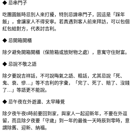
◆ 忌串門子
吃團圓飯時忌別人來打擾，特別忌諱串門子，因這是「踩年
飯」，會讓家人不得安寧。若真遇到客人前來拜訪，可以包個
紅包給對方，代表討吉利。
◆ 忌開箱開櫃
除夕避免開箱開櫃（保險箱或放財物之處），意寓守住財富。
◆ 忌說不敬之語
除夕要說吉祥話，不可說晦氣之語、粗話，尤其忌說「死、
鬼、衰、慘…」等不吉利的字彙，「完了、死了、賠了、沒錢
了…」等語更不能說。
◆ 忌午夜在外遊盪、太早睡覺
除夕夜午夜0時前要回到家，與家人一起迎新年，不要在外逗
留，而且除夕夜要「守歲」到一年的最後一天時辰到零時，意
謂除舊、迎新、納福。