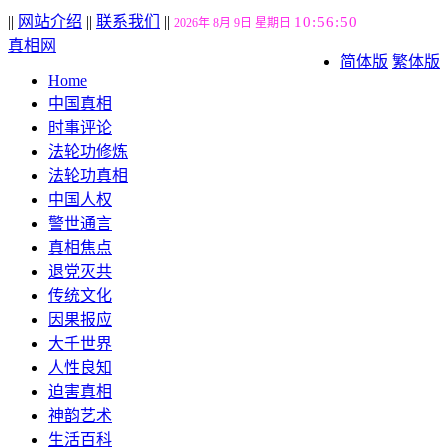
||
网站介绍
||
联系我们
||
10:56:51
2026年 8月 9日 星期日
真相网
简体版
繁体版
Home
中国真相
时事评论
法轮功修炼
法轮功真相
中国人权
警世通言
真相焦点
退党灭共
传统文化
因果报应
大千世界
人性良知
迫害真相
神韵艺术
生活百科