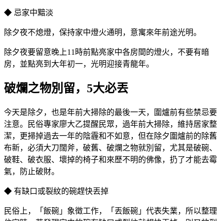
◆ 忌家中黯淡
除夕夜不熄燈，保持家中燈火通明，意寓來年前途光明。
除夕夜要留意晚上11時前點亮家中各房間的燈火，不要有暗
房，並點亮到大年初一，光明迎接青龍年。
破爛之物別留，5大必丟
今天是除夕，也是年前大掃除的最後一天，圍爐前有些禁忌要
注意。民俗專家廖大乙提醒民眾，過年前大掃除，維持居家整
潔，更掃掉過去一年的陰霾和不如意，但在除夕圍爐前的除舊
布新，必須大刀闊斧，破舊、破爛之物就別留，尤其是破碗、
破鞋、破衣服、壞掉的椅子和來歷不明的佛像，扔了才能去霉
氣，防止破財。
◆ 有缺口或裂紋的碗趕快丟掉
民俗上，「飯碗」象徵工作，「丟飯碗」代表失業，所以整理