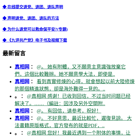
◆ 在线提交退党、退团、退队声明
◆ 声明退党、退团、退队的方法
◆ 为什么退党可以救命保平安?(专题)
◆ 《九评共产党》电子书及视频下载
最新留言
真相网
：
@。 她有附體，又不願意主意識強放棄它
們，這個比較難辦。她不願意學大法，即使是..
真相网
：
看到真實修煉的心得，就會想起以前大陸修煉
的那個精進狀態，卻是海外難得一見的。..
。 ：
@真相网 感谢！已收到回信，不过当时问题已经
解决了。……（編註：因涉及另外空間附..
真相网
：
@。 有回信，请参考，祝好！
真相网
：
@。 不好意思，最近比較忙，遲復見諒。 大
法書籍原版格式，官方發布的就是PDF，..
。 ：
@真相网 您好！我最近遇到一个附体的事情，让