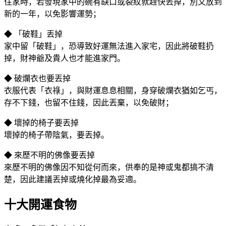
住家時，若發現家中的碗有缺口或裂紋就趕快丟掉，別又放到
新的一年，以免影響運勢；
◆ 「破鞋」丟掉
家中留「破鞋」，恐導致好運無法進入家宅，因此將破鞋扔
掉，財神爺及貴人也才能進家門。
◆ 破爛衣也要丟掉
衣服代表「衣祿」，與財運息息相關，身穿破爛衣猶如乞丐，
存不下錢，也留不住錢，因此丟棄，以免破財；
◆ 壞掉的椅子要丟掉
壞掉的椅子帶陰氣，要丟掉。
◆ 來歷不明的佛像要丟掉
來歷不明的佛像因不知從何而來，供奉的是神或鬼都搞不清
楚，因此建議丟掉或燒化掉最為妥適。
十大開運食物