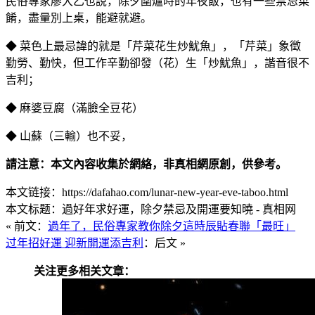
民俗專家廖大乙也說，除夕圍爐時的年夜飯，也有一些禁忌菜
餚，盡量別上桌，能避就避。
◆ 菜色上最忌諱的就是「芹菜花生炒魷魚」，「芹菜」象徵
勤勞、勤快，但工作辛勤卻發（花）生「炒魷魚」，諧音很不
吉利；
◆ 麻婆豆腐（滿臉全豆花）
◆ 山蘇（三輸）也不妥，
請注意：本文內容收集於網絡，非真相網原創，供參考。
本文链接：https://dafahao.com/lunar-new-year-eve-taboo.html
本文标题：過好年求好運，除夕禁忌及開運要知曉 - 真相网
« 前文：
過年了，民俗專家教你除夕這時辰貼春聯「最旺」
过年招好運 迎新開運添吉利
：后文 »
关注更多相关文章：