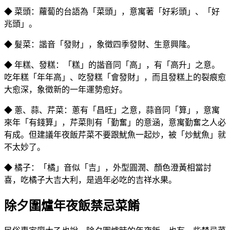
◆ 菜頭：蘿蔔的台語為「菜頭」，意寓著「好彩頭」、「好
兆頭」。
◆ 髮菜：諧音「發財」，象徵四季發財、生意興隆。
◆ 年糕、發糕：「糕」的諧音同「高」，有「高升」之意。
吃年糕「年年高」、吃發糕「會發財」，而且發糕上的裂痕愈
大愈深，象徵新的一年運勢愈好。
◆ 蔥、蒜、芹菜：蔥有「昌旺」之意，蒜音同「算」，意寓
來年「有錢算」，芹菜則有「勤奮」的意涵，意寓勤奮之人必
有成。但建議年夜飯芹菜不要跟魷魚一起炒，被「炒魷魚」就
不太妙了。
◆ 橘子：「橘」音似「吉」，外型圓潤、顏色澄黃相當討
喜，吃橘子大吉大利，是過年必吃的吉祥水果。
除夕圍爐年夜飯禁忌菜餚