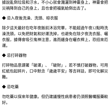
據說亂倒垃圾和汙水，不小心就會濺灑到神靈身上，神靈會把
災禍降到自己的身上，且也會把福氣給倒出去了。
◆ 忌入夜後洗澡、洗頭、晾衣服
除夕這天最好在吃年夜飯前沐浴完畢，不能超過午夜12點時洗
澡洗頭，以免把財氣和好運洗掉，也避免在除夕夜洗衣服、曬
衣服，據傳會吸引鬼神注意，進而纏身在曬衣桿上，恐招來厄
運。
◆ 忌打碎器物
打碎物品意謂著「破運」、「破財」，若不慎打破器物，可用
紅紙包起碎片，口中默念「歲歲平安」等吉祥話，即可化解災
難。
◆ 忌吃藥
勿吃藥以保來年健康。但仍建議慢性病患者仍須照醫囑服藥較
好。