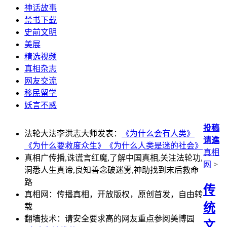
神话故事
禁书下载
史前文明
美展
精选视频
真相杂志
网友交流
移民留学
妖言不惑
投稿
法轮大法李洪志大师发表：
《为什么会有人类》
请進
《为什么要救度众生》
《为什么人类是迷的社会》
真相
真相广传播,诛谎言红魔,了解中国真相,关注法轮功,
网
>
洞悉人生真谛,良知善念破迷雾,神助找到末后救命
路
传
真相网：传播真相，开放版权，原创首发，自由转
统
载
翻墙技术：请安全要求高的网友重点参阅美博园
文