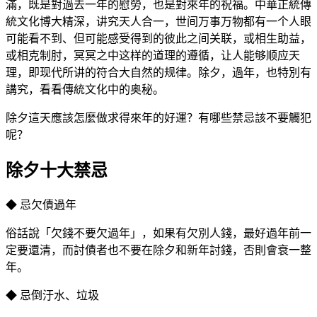
滿，既是對過去一年的慰勞，也是對來年的祝福。中華正統傳
統文化博大精深，讲究天人合一，世间万事万物都有一个人眼
可能看不到、但可能感受得到的彼此之间关联，或相生助益，
或相克制肘，冥冥之中这样的道理的遵循，让人能够顺应天
理，即现代所讲的符合大自然的规律。除夕，過年，也特別有
講究，看看傳統文化中的奥秘。
除夕這天應該怎麼做求得來年的好運？有哪些禁忌該不要觸犯
呢？
除夕十大禁忌
◆ 忌欠債過年
俗話說「欠錢不要欠過年」，如果有欠別人錢，最好過年前一
定要還清，而討債者也不要在除夕和新年討錢，否則會衰一整
年。
◆ 忌倒汙水、垃圾