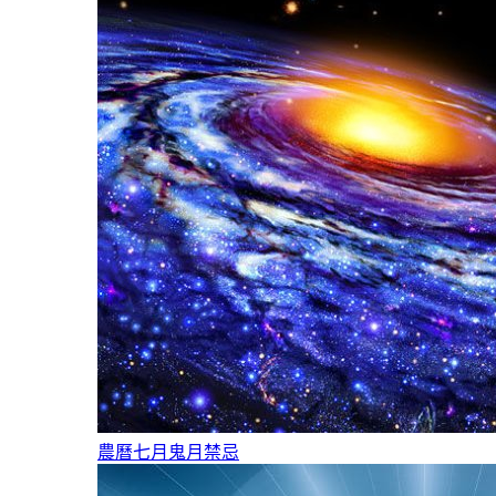
農曆七月鬼月禁忌