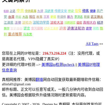
中共
信仰
修炼
610
传统文化
共产
上访
中共病毒
九评
习近平
传说
健康
党
报应
台湾
命运
大选
故事
文革
新疆
新疆棉
暴力
李洪志
欺骗
武汉肺炎
法轮功学员
江泽民
法律
法轮功
法轮大法
真相大白
经济
活摘器官
瘟疫
谎言
迫害
迫害法轮功
言论自由
贪污腐败
退党
邪教
酷
舞弊
起诉江泽民
重点推荐
刑
马克思
All Tags
»»
您现在上网的IP地址是：
216.73.216.224
（注：没用代理，或
是高匿名代理、VPN隐藏了真实IP）
更详细的代理IP检测 -->
美博园ip检测ipcheck
||
美博园IP地理
信息查询
真相网推荐：美博园
翻墙
网自动回复获取最新翻墙软件信箱：
allinfa01@gmail.com
邮件标题、正文可以任意写或无，一般几分钟内可收到自动回
信。美博园会根据软件升级情况随时更新索取内容。
Copyright © 2007 - 2026 , Design by 真相网. 本站原创首发均可