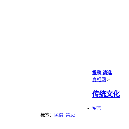
投稿 请進
真相网
>
传统文化
留言
标签：
民俗
,
禁忌