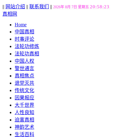
||
网站介绍
||
联系我们
||
20:58:24
2026年 8月 7日 星期五
真相网
Home
中国真相
时事评论
法轮功修炼
法轮功真相
中国人权
警世通言
真相焦点
退党灭共
传统文化
因果报应
大千世界
人性良知
迫害真相
神韵艺术
生活百科