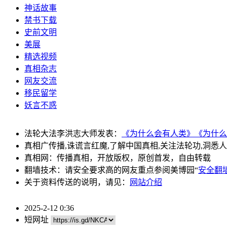
神话故事
禁书下载
史前文明
美展
精选视频
真相杂志
网友交流
移民留学
妖言不惑
法轮大法李洪志大师发表：
《为什么会有人类》
《为什么
真相广传播,诛谎言红魔,了解中国真相,关注法轮功,洞悉
真相网：传播真相，开放版权，原创首发，自由转载
翻墙技术：请安全要求高的网友重点参阅美博园“
安全翻
关于资料传送的说明，请见：
网站介绍
2025-2-12 0:36
短网址