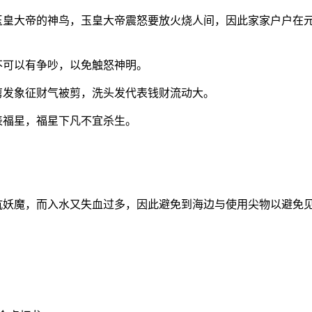
只玉皇大帝的神鸟，玉皇大帝震怒要放火烧人间，因此家家户户在
不可以有争吵，以免触怒神明。
剪发象征财气被剪，洗头发代表钱财流动大。
表福星，福星下凡不宜杀生。
抗妖魔，而入水又失血过多，因此避免到海边与使用尖物以避免