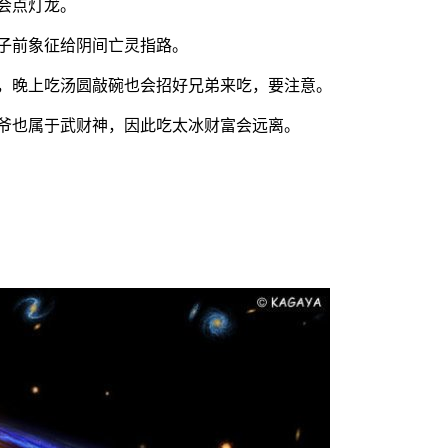
都会点灯龙。
镜子前象征给阴间亡灵指路。
钱，晚上吃汤圆敲碗也会招好兄弟来吃，要注意。
丹爷也属于武财神，因此吃太冰财富会远离。