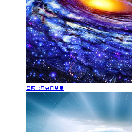
農曆七月鬼月禁忌