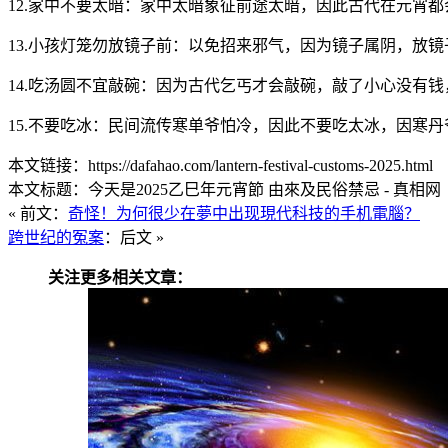
12.家中不要太暗：家中太暗象征前途太暗，因此古代在元宵
13.小孩灯笼勿放镜子前：以免招来邪气，因为镜子属阴，放
14.吃汤圆不宜敲碗：因为古代乞丐才会敲碗，敲了小心没有
15.不要吃冰：民间流传寒单爷怕冷，因此不要吃太冰，因寒
本文链接：https://dafahao.com/lantern-festival-customs-2025.html
本文标题：今天是2025乙巳年元宵節 由來及民俗禁忌 - 真相网
« 前文：
奇怪！为何很少在夢中出现現代科技的手机電腦？
跨世纪的冤案
：后文 »
关注更多相关文章：