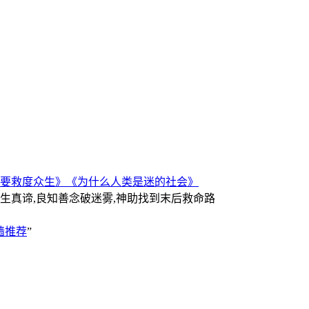
要救度众生》
《为什么人类是迷的社会》
人生真谛,良知善念破迷雾,神助找到末后救命路
墙推荐
”