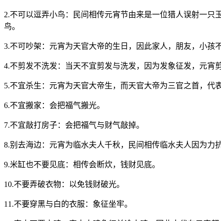
2.不可以逗弄小鸟：民间相传元宵节由来是一位猎人误射一
鸟。
3.不可吵架：元宵为天官大帝的生日，因此家人，朋友，小孩
4.不剪发不洗发：当天不宜剪发与洗发，因为发象征发，元宵
5.不宜杀生：元宵为天官大帝生，而天官大帝为三官之首，代
6.不宜搬家：会把福气搬光。
7.不宜敲打房子：会把福气与财气敲掉。
8.别去海边：元宵为临水夫人千秋，民间相传临水夫人因为力
9.米缸也不要见底：相传会断炊，钱财见底。
10.不要弄破衣物：以免钱财破光。
11.不要穿黑与白的衣服：象征坐牢。