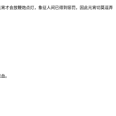
元宵才会放鞭炮点灯，象征人间已得到惩罚，因此元宵切莫逗弄
见血。