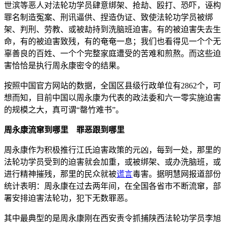
世滨等恶人对法轮功学员肆意绑架、抢劫、殴打、恐吓，诬构
罪名制造冤案、刑讯逼供、捏造伪证、致使法轮功学员被绑
架、判刑、劳教、或被劫持到洗脑班迫害。有的被迫害失去生
命，有的被迫害致残，有的奄奄一息；我们也看得见一个个无
辜善良的百姓、一个个完整家庭遭受的苦难和煎熬。而这些迫
害恰恰是执行周永康密令的结果。
按照中国官方网站的数据，全国区县级行政单位有2862个，可
想而知，目前中国以周永康为代表的政法委和六一零实施迫害
的规模之大，真可谓“罄竹难书”。
周永康流窜到哪里 罪恶跟到哪里
周永康作为积极推行江氏迫害政策的元凶，每到一处，那里的
法轮功学员受到的迫害就会加重，或被绑架、或办洗脑班，或
进行精神摧残，那里的民众就被
谎言
毒害。据明慧网报道部份
统计表明：周永康在过去两年间，在全国各省市不断流窜，部
署安排迫害法轮功，犯下无数罪恶。
其中最典型的是周永康刚在西安责令抓捕陕西法轮功学员李旭