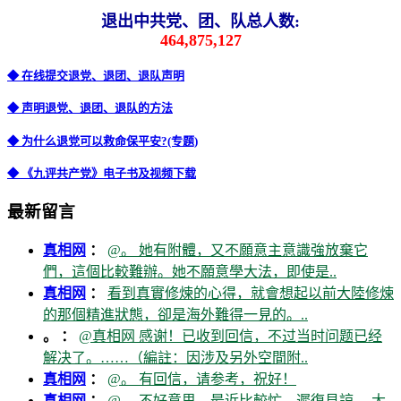
退出中共党、团、队总人数:
464,875,127
◆ 在线提交退党、退团、退队声明
◆ 声明退党、退团、退队的方法
◆ 为什么退党可以救命保平安?(专题)
◆ 《九评共产党》电子书及视频下载
最新留言
真相网
：
@。 她有附體，又不願意主意識強放棄它
們，這個比較難辦。她不願意學大法，即使是..
真相网
：
看到真實修煉的心得，就會想起以前大陸修煉
的那個精進狀態，卻是海外難得一見的。..
。 ：
@真相网 感谢！已收到回信，不过当时问题已经
解决了。……（編註：因涉及另外空間附..
真相网
：
@。 有回信，请参考，祝好！
真相网
：
@。 不好意思，最近比較忙，遲復見諒。 大