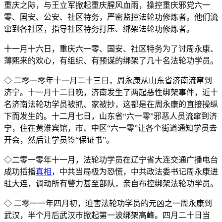
重庆之际，与王立军掀起重庆腥风血雨，操控重庆邪党六一
零、国安、公安、社区特务，严密监控法轮功修炼者。他们流
窜到各社区，指导社区特务打压、绑架法轮功修炼者。
十一月十六日，重庆六一零、国安、社区特务为了讨周永康、
薄熙来的欢心，有组织、有预谋的绑架了几十名法轮功学员。
◇ 二零一零年十一月二十三日，周永康从山东省济南流窜到
济宁。十一月十二日晚，济南发生了两起恶性绑架事件，近十
名济南法轮功学员被抓、家被抄，这都是在周永康的直接操纵
下而发生的。十二月七日，山东省“六一零”邪恶人员流窜到济
宁，住在黄淮宾馆，市、中区“六一零”让各个街道通知学员去
开会，然后让学员签“保证书”。
◇二零一零年十一月，法轮功学员在辽宁省大连交通广播电台
成功插播
真相
，中共当局极为恐慌，中共政法委书记周永康进
驻大连，调动所有警力甚至部队，亲自布控绑架法轮功学员。
◇ 二零一一年四月初，迫害法轮功学员的元凶之一周永康到
武汉，半个月后武汉市掀起第一波绑架高峰。四月二十日当