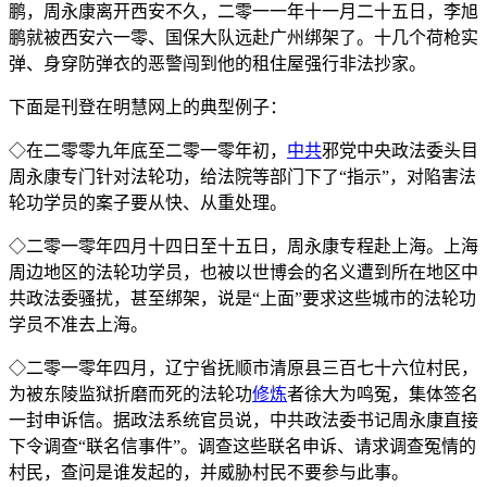
鹏，周永康离开西安不久，二零一一年十一月二十五日，李旭
鹏就被西安六一零、国保大队远赴广州绑架了。十几个荷枪实
弹、身穿防弹衣的恶警闯到他的租住屋强行非法抄家。
下面是刊登在明慧网上的典型例子：
◇在二零零九年底至二零一零年初，
中共
邪党中央政法委头目
周永康专门针对法轮功，给法院等部门下了“指示”，对陷害法
轮功学员的案子要从快、从重处理。
◇二零一零年四月十四日至十五日，周永康专程赴上海。上海
周边地区的法轮功学员，也被以世博会的名义遭到所在地区中
共政法委骚扰，甚至绑架，说是“上面”要求这些城市的法轮功
学员不准去上海。
◇二零一零年四月，辽宁省抚顺市清原县三百七十六位村民，
为被东陵监狱折磨而死的法轮功
修炼
者徐大为鸣冤，集体签名
一封申诉信。据政法系统官员说，中共政法委书记周永康直接
下令调查“联名信事件”。调查这些联名申诉、请求调查冤情的
村民，查问是谁发起的，并威胁村民不要参与此事。