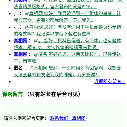
法書籍原版格式，官方發布的就是PDF，..
。 ：
@真相网 您好！我最近遇到一个附体的事情，让
我很苦恼，希望能帮我解答一下，我先..
。 ：
@真相网 您好！有没有适用于手机阅读页码无错
的格式啊？我记得以前就下载过有这样..
真相网
：
@。 您好，資料已傳送，有简体，也有繁体
版本，請查收。 大法修煉的機緣萬古難遇..
真相网
：
@匿名 不好意思，这两天比较忙，已经传送
了，请查收
匿名 ：
@真相网 您好，什么时候才有回复啊，我想要
大法全套书籍发送到我的邮箱，万分感谢！
近期所有留言 »
（只有站长在后台可见）
保密留言
请進入保密留言页面：
联系我们 - 真相网