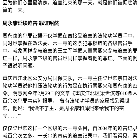
因为他们心里最清楚，迫害结束的那一天，就是他们被彻底清
算的一天。
周永康延续迫害 罪证昭然
周永康的犯罪证据不仅掌握在直接受迫害的法轮功学员手中，
同时也掌握在政法委、六一零的这条犯罪锁链的各级官员手
中。就象同样参与迫害的王立军掌握大量薄熙来参与迫害的罪
证一样，周永康下级的官员也同样掌握着他的罪证。下面的例
子很说明问题。
重庆市江北区公安分局国保支队，六一零主任梁世滨亲口对法
轮功学员说他打压法轮功的行为是在执行薄熙来和周永康的密
令。明慧网今年2月29日的文章《重庆江北区梁世滨等610恶人
百余次犯罪事实》报导，“曾有法轮功学员的家属找到梁世
滨，他说：‘我做不了主，是周永康和薄熙来给我下的密
令……’”
仅仅梁世滨这样一个区级的六一零头目，自2004年的迫害记录
就百余次之多。一长串的真实的迫害记录中，我们看得见，梁