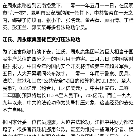
在周永康秘密到云南授意下，二零一一年五月十一日，在昆明
市“六一零”、昆明市公安局的统一指挥下，中共警察在一天之
内，绑架了陈焕丽、张小华、张晓云、董碧薇、顾丽清、丁桂
英、彭正兰、郭某某等多名法轮功学员。
江氏、周永康集团耗巨资打压法轮功
为了迫害能够持续下去，江氏、周永康集团耗资巨大相当于国
民生产总值的四分之一的国力用于迫害。三月六日《中国实时
报》报导，中国今年的国内安全开支将连续第三年超过军费。
五日，人大开幕期间公布数字，二零一二年用于警察、民兵、
法院、监狱和其它“公共安全”项目的预算将增加11.5%，至人
民币7，018亿元（约合1，114亿美元）。中共还宣布，二零一
二年国防预算将增长11.2%至人民币6，703亿元。而自一九九
九年以来，中共将法轮功作为头号打压对象，这些经费的去处
不言自明。
据国家计委一位官员透露，为迫害法轮功，江把中共财力都整
垮了，很多官员趁机挪用公款，甚至为维持一些海外学者、媒