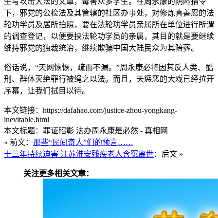
生写攻击大法的文章，毒害众多学生。在周永康的阴险指令
下，邪党的公检法及其管辖的社区办事处，对修炼真善忍的法
轮功学员及居所拍照，要在法轮功学员亲属所在单位进行所谓
的调查登记，以便要挟法轮功学员的亲属，其目的就是要继续
维持邪党的独裁统治，继续欺骗中国大陆民众为其陪葬。
俗话说，“天网恢恢，疏而不漏。”周永康必将因其反人类、酷
刑、群体灭绝罪行被绳之以法。而且，天惩恶的大戏已经拉开
序幕，让我们拭目以待。
本文链接：https://dafahao.com/justice-zhou-yongkang-
inevitable.html
本文标题：罪证昭彰 法办周永康是必然 - 真相网
« 前文：
那些“民间奇人”们的预言……
十三年持续迫害 江苏淮安残疾老人含冤离世
：后文 »
关注更多相关文章：