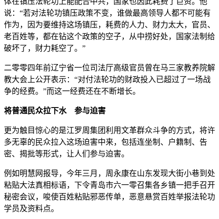
体在镇压法轮功上能配合中共，国家也因此耗费了巨资。他
说：“若对法轮功镇压政策不变，谁做最高领导人都不可能有
作为，因为要维持这场镇压，耗费的人力、财力太大，官员、
老百姓等，都在钻这个政策的空子，从中捞好处，国家法制给
破坏了，财力耗空了。”
二零零四年前辽宁省一位司法厅高级官员曾在马三家教养院解
教大会上公开表示：“对付法轮功的财政投入已超过了一场战
争的经费。”而这一经费还在不断增长。
将普通民众拉下水 参与迫害
更为触目惊心的是江罗周集团利用文革群众斗争的方式，将许
多无辜的民众拉入这场迫害中来，包括连坐制、户籍制、告
密、揭批等形式，让人们参与迫害。
例如明慧网报导，今年三月，周永康在山东发现大街小巷到处
粘贴大法真相标语，下令青岛市六一零召集各乡镇一把手召开
秘密会议，唆使百姓粘贴邪恶传单，恶意悬赏百姓举报法轮功
学员及资料点。