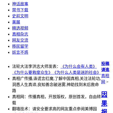
神话故事
禁书下载
史前文明
美展
精选视频
真相杂志
网友交流
移民留学
妖言不惑
投稿
法轮大法李洪志大师发表：
《为什么会有人类》
请進
《为什么要救度众生》
《为什么人类是迷的社会》
真相
真相广传播,诛谎言红魔,了解中国真相,关注法轮功,
网
>
洞悉人生真谛,良知善念破迷雾,神助找到末后救命
路
因
真相网：传播真相，开放版权，原创首发，自由转
果
载
翻墙技术：请安全要求高的网友重点参阅美博园
报