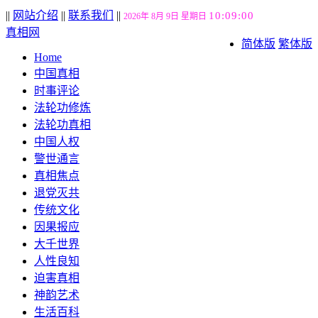
||
网站介绍
||
联系我们
||
10:09:02
2026年 8月 9日 星期日
真相网
简体版
繁体版
Home
中国真相
时事评论
法轮功修炼
法轮功真相
中国人权
警世通言
真相焦点
退党灭共
传统文化
因果报应
大千世界
人性良知
迫害真相
神韵艺术
生活百科