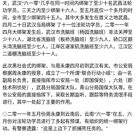
天，武汉“六一零”几乎在同一时间内绑架了至少十名武昌法轮
功学员，三天之内至少绑架十六人，至五月底仅一个多月的时
间，全市至少绑架四十五人。其中大多发生在首义之地武昌。
四月二十日武汉当局绑架 了十一位法轮功学员，二零一一年
四月大绑架发生后，武汉市洗脑班（杨园洗脑班）非法关押至
少十八人，湖北省洗脑班（板桥洗脑班）至少九人，硚口区额
头湾洗脑班至少七人，江岸区谌家矶洗脑班至少六人，江汉区
二道棚洗脑班至少十一人。
此次黑社会式的绑架，与周永康四月初到武汉有关。市公安局
根据周永康的授意，成立了一个所谓“联合行动小组”；由一名
副局长负责，直接指挥市公安局一处（即国保处），六处（即
技术刑侦处），武昌分局国保大队，青山分局国保大队等。在
市公安局的直接指挥下，采取长期监听、跟踪等特务流氓手段
进行，其中一处起了主要的作用。
◇二零一一年五月份周永康到云南后，云南“六一零”在五、六
月份对法轮功学员进行了多起有预谋、有组织的统一绑架行
动。有警察透露：“这是上边下了抓捕死任务的。”