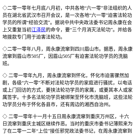
◇二零一零年七月底八月初，中共各地“六一零”非法组织的人
员在湖北省武汉市召开会议，是一次各地“六一零”迫害法轮功
学员的所谓“经验交流”。据说中共中央政法委书记周永康在会
上又重复当初
江泽民
的命令，要“三个月消灭法轮功”。并给各
地拨款专门用于迫害法轮功。
◇二零一零年八月，周永康流窜到四川眉山市。据悉，周永康
流窜到眉山市505厂，因眉山505厂有迫害法轮功学员的洗脑
班。
◇ 二零一零年九月，周永康流窜到怀化，怀化市迫害骤然加
剧，各级“六一零”不断对法轮功学员的家庭进行骚扰，以电话
或上门回访的方式，要挟法轮功学员的家属，或要其本人或家
属签字。十多名法轮功学员被绑架至怀化市洗脑班，这些法轮
功学员分布于怀化各县市，还有周边的湘西自治州。
◇ 二零一零年十一月十五日周永康流窜到重庆万州区，十六
日流窜到重庆主城区继续作恶。当时的重庆市委书记薄熙来为
了在二零一二年“上位”接任邪党政法委书记，在周永康流窜到