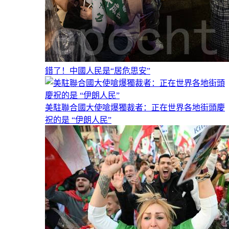
錯了！中國人民是“居危思安”
美駐聯合國大使嗆爆獨裁者：正在世界各地街頭慶
祝的是 “伊朗人民”