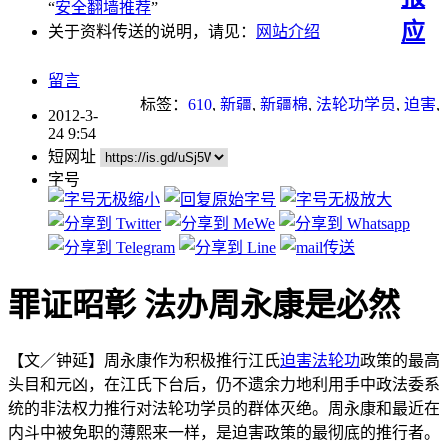
“
安全翻墙推荐
”
应
关于资料传送的说明，请见：
网站介绍
留言
标签：
610
,
新疆
,
新疆棉
,
法轮功学员
,
迫害
,
2012-3-
迫害法轮功
,
酷刑
24 9:54
短网址
字号
罪证昭彰 法办周永康是必然
【文／钟延】周永康作为积极推行江氏
迫害
法轮功
政策的最高
头目和元凶，在江氏下台后，仍不遗余力地利用手中政法委系
统的非法权力推行对法轮功学员的群体灭绝。周永康和最近在
内斗中被免职的薄熙来一样，是迫害政策的最彻底的推行者。