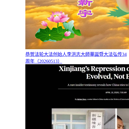
恭贺法轮大法创始人李洪志大師華誕暨大法弘传34
周年（20260513）