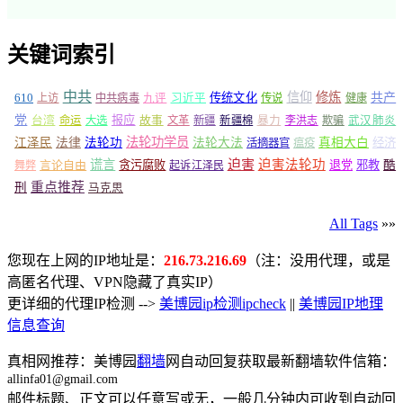
关键词索引
中共
信仰
修炼
610
传统文化
共产
上访
中共病毒
九评
习近平
传说
健康
党
报应
台湾
命运
大选
故事
文革
新疆
新疆棉
暴力
李洪志
欺骗
武汉肺炎
法轮功学员
江泽民
法律
法轮功
法轮大法
真相大白
经济
活摘器官
瘟疫
谎言
迫害
迫害法轮功
言论自由
贪污腐败
退党
邪教
酷
舞弊
起诉江泽民
重点推荐
刑
马克思
All Tags
»»
您现在上网的IP地址是：
216.73.216.69
（注：没用代理，或是
高匿名代理、VPN隐藏了真实IP）
更详细的代理IP检测 -->
美博园ip检测ipcheck
||
美博园IP地理
信息查询
真相网推荐：美博园
翻墙
网自动回复获取最新翻墙软件信箱：
allinfa01@gmail.com
邮件标题、正文可以任意写或无，一般几分钟内可收到自动回