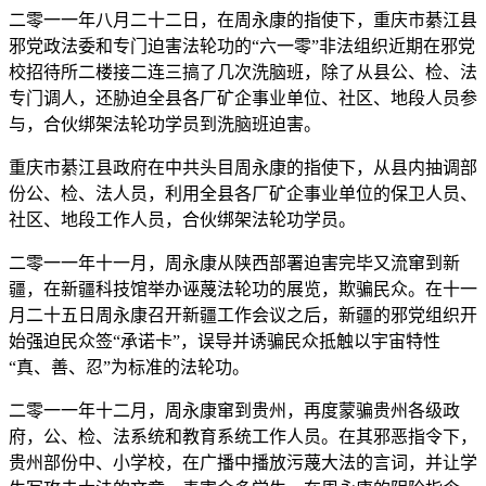
二零一一年八月二十二日，在周永康的指使下，重庆市綦江县
邪党政法委和专门迫害法轮功的“六一零”非法组织近期在邪党
校招待所二楼接二连三搞了几次洗脑班，除了从县公、检、法
专门调人，还胁迫全县各厂矿企事业单位、社区、地段人员参
与，合伙绑架法轮功学员到洗脑班迫害。
重庆市綦江县政府在中共头目周永康的指使下，从县内抽调部
份公、检、法人员，利用全县各厂矿企事业单位的保卫人员、
社区、地段工作人员，合伙绑架法轮功学员。
二零一一年十一月，周永康从陕西部署迫害完毕又流窜到新
疆，在新疆科技馆举办诬蔑法轮功的展览，欺骗民众。在十一
月二十五日周永康召开新疆工作会议之后，新疆的邪党组织开
始强迫民众签“承诺卡”，误导并诱骗民众抵触以宇宙特性
“真、善、忍”为标准的法轮功。
二零一一年十二月，周永康窜到贵州，再度蒙骗贵州各级政
府，公、检、法系统和教育系统工作人员。在其邪恶指令下，
贵州部份中、小学校，在广播中播放污蔑大法的言词，并让学