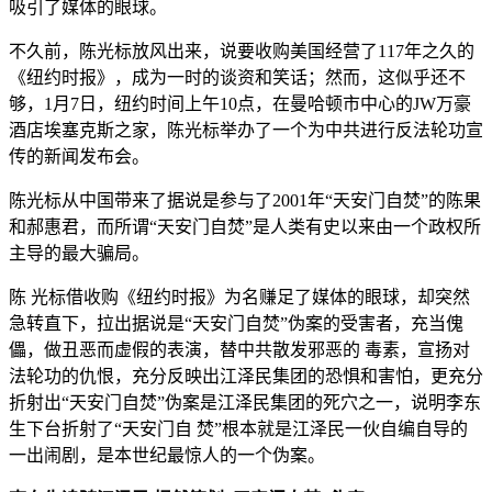
吸引了媒体的眼球。
不久前，陈光标放风出来，说要收购美国经营了117年之久的
《纽约时报》，成为一时的谈资和笑话；然而，这似乎还不
够，1月7日，纽约时间上午10点，在曼哈顿市中心的JW万豪
酒店埃塞克斯之家，陈光标举办了一个为中共进行反法轮功宣
传的新闻发布会。
陈光标从中国带来了据说是参与了2001年“天安门自焚”的陈果
和郝惠君，而所谓“天安门自焚”是人类有史以来由一个政权所
主导的最大骗局。
陈 光标借收购《纽约时报》为名赚足了媒体的眼球，却突然
急转直下，拉出据说是“天安门自焚”伪案的受害者，充当傀
儡，做丑恶而虚假的表演，替中共散发邪恶的 毒素，宣扬对
法轮功的仇恨，充分反映出江泽民集团的恐惧和害怕，更充分
折射出“天安门自焚”伪案是江泽民集团的死穴之一，说明李东
生下台折射了“天安门自 焚”根本就是江泽民一伙自编自导的
一出闹剧，是本世纪最惊人的一个伪案。