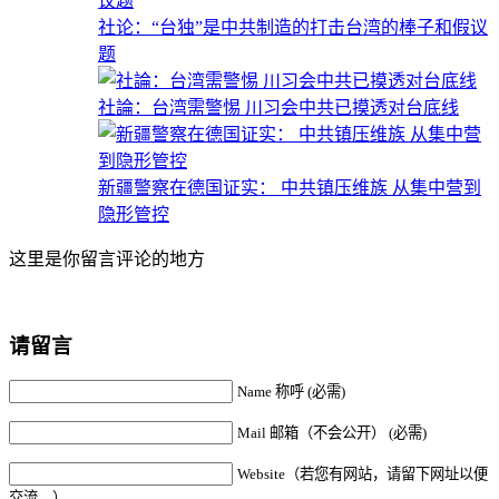
社论：“台独”是中共制造的打击台湾的棒子和假议
题
社論：台湾需警惕 川习会中共已摸透对台底线
新疆警察在德国证实： 中共镇压维族 从集中营到
隐形管控
这里是你留言评论的地方
请留言
Name 称呼 (必需)
Mail 邮箱（不会公开） (必需)
Website（若您有网站，请留下网址以便
交流。）