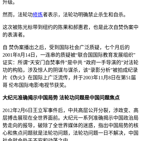
升级。
然而，法轮功
修炼
者表示，法轮功明确禁止杀生和自杀。
这次被陈光标带到纽约的陈果和郝惠君，也是此次自焚伪案中
的表演者。
自 焚伪案播出之后，受到国际社会广泛质疑，七个月后的
2001年8月14日，一连串的质疑被“联合国国际教育发展组织”
证实：所谓“天安门自焚事件”是中共 “政府一手导演的”对法轮
功的构陷，涉及惊人的阴谋与谋杀，该“录影分析”被拍成纪录
片《伪火》在国际上广泛流传，并于2003年11月8日在第51届
哥 伦布国际电影电视节获奖。
大纪元准确揭示中国局势 法轮功问题是中国问题焦点
2012年2月6日王立军事件后，中共高层公开分裂，涉政变、高
层搏击展现在全世界面前。大纪元一系列准确揭示中国政治局
势走向的报导，破除了全世界媒体的迷惑，指出中国局势的核
心和焦点问题就是法轮功问题，法轮功问题一日不解决，中国
社会就会处于不安和动荡之中。