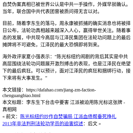
自焚伪案真相已被世界公认是中共一手操作，外媒早就确认。
当年，联合国中共代表团曾被质问得无言以对。
目前，随着李东生的落马，周永康被抓捕的确实消息也将被择
日公布，法轮功真相越来越深入人心，赢得举世关注。随着事
态的发展，中共现今高层与江泽民集团在法轮功问题上的最后
摊牌将不可避免，江泽民的最大恐惧即将到来。
海外政评家夏小强表示：“陈光标纽约闹剧的背后其实是中共
高层围绕法轮功问题展开激烈搏击的表现，也是江泽民在绝望
下的最后疯狂。可以预计，面对江泽民的疯狂和捆绑行动，接
下来将有大事发生。”
本文链接：https://dafahao.com/jiang-zm-faction-
chenguangbiao.html
本文标题：李东生下台击中要害 江派被迫用陈光标这张牌 -
真相网
« 前文：
陈光标纽约炒作自焚骗局 江派血债帮垂死挣扎
2013年非法判刑法轮功学员的迫害综述
：后文 »