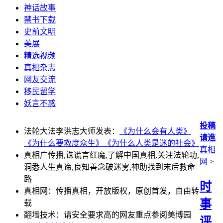
神话故事
禁书下载
史前文明
美展
精选视频
真相杂志
网友交流
移民留学
妖言不惑
投稿
法轮大法李洪志大师发表：
《为什么会有人类》
请進
《为什么要救度众生》
《为什么人类是迷的社会》
真相
真相广传播,诛谎言红魔,了解中国真相,关注法轮功,
网
>
洞悉人生真谛,良知善念破迷雾,神助找到末后救命
路
时
真相网：传播真相，开放版权，原创首发，自由转
事
载
翻墙技术：请安全要求高的网友重点参阅美博园
评