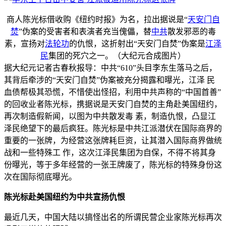
商人陈光标借收购《纽约时报》为名，拉出据说是“
天安门
自
焚
”伪案的受害者和表演者充当傀儡，替
中共
散发邪恶的毒
素，宣扬对
法轮功
的仇恨，这折射出“天安门自焚”伪案是
江泽
民
集团的死穴之一。（大纪元合成图片）
据大纪元记者古春秋报导：中共“610”头目李东生落马之后，
其背后牵涉的“天安门自焚”伪案被充分揭露和曝光，江泽 民
血债帮极其恐慌，不惜使出怪招，利用中共声称的“中国首善”
的回收业者陈光标，携据说是天安门自焚的主角赴美国纽约，
再次制造假新闻，以图为中共散发毒 素，制造仇恨，凸显江
泽民绝望下的最后疯狂。陈光标是中共江派潜伏在国际商界的
重要的一张牌，为经营这张牌耗巨资，让其潜入国际商界做统
战和一些特殊工 作，这次江泽民集团为自保，不得不将其身
份曝光，等于多年经营的一张王牌废了，陈光标的特殊身份这
次在国际彻底曝光。
陈光标赴美国纽约为中共宣扬仇恨
最近几天，中国大陆以搞怪出名的所谓民营企业家陈光标再次