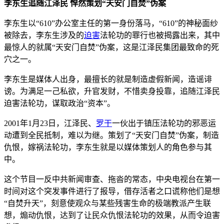
李东生追随江泽民 悍然策划“天安门自焚”伪案
李东生以“610”办公室主任的第一身份落马，“610”的神秘面纱
被除去，李东生涉及的
迫害
法轮功的罪行也被揭露出来，其中
最惊人的就属“天安门自焚”伪案，这是江泽民集团最致命的死
穴之一。
李东生是媒体人出身，最擅长的就是制造虚假新闻，造谣诽
谤。为满足一己私欲，升官发财，不惜卖身投靠，追随江泽民
迫害法轮功，谋取政治“资本”。
2001年1月23日，江泽民、
罗干
一伙出于镇压法轮功的邪恶运
动遭到全民抵制，难以为继。策划了“天安门自焚”伪案，制造
仇恨，嫁祸法轮功，李东生就是以媒体策划人的角色参与其
中。
这个节目一反中共新闻审查、拖沓的常态，中央电视台在第一
时间对这个突发事件进行了报导，借存活者之口谎称他们是想
“自焚升天”，刻意使观众与某些残害生命的极端教派产生联
想，煽动仇恨，达到了让民众仇恨法轮功的效果，从而令迫害