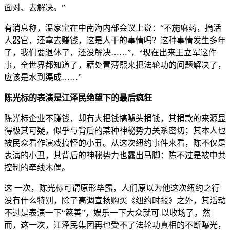
面对、去解决。”
有消息称，温家宝在中南海内部会议上说：“不施麻药，摘活
人器官，还拿去赚钱，这是人干的事情吗？这种事情发生多年
了，我们要退休了，还没解决……”，“现在出来王立军这件
事，全世界都知道了，藉处置薄熙来把法轮功的问题解决了，
应该是水到渠成……”
陈光标的表演是江泽民绝望下的最后疯狂
陈光标企业不赚钱，却有大把钱搞噱头捐钱，其捐款的来源显
得极其可疑，似乎与背后的某种神秘势力关系密切；其本人也
被民众看作演戏搞怪的小丑。从这次纽约事件来看，陈不仅是
表演的小丑，其背后的神秘势力也露出马脚：陈不过是被中共
控制的牵线木偶。
这 一次，陈光标可谓原形毕露，人们原以为他这次纽约之行
没有什么特别，除了高调宣扬购买《纽约时报》之外，其活动
不过是表演一下“慈善”，娱乐一下大众就可 以收场了。然
而，这一次，江泽民集团再也受不了法轮功真相的不断曝光，