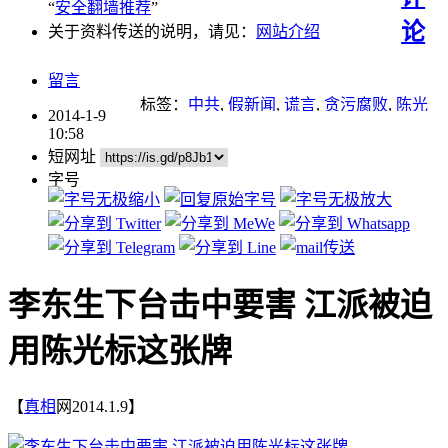
“
安全翻墙推荐
”
论
关于资料传送的说明，请见：
网站介绍
留言
标签：
中共
,
假新闻
,
谎言
,
贪污腐败
,
陈光
2014-1-9
标
10:58
短网址
字号
李东生下台击中要害 江派被迫
用陈光标这张牌
【
真相
网2014.1.9】