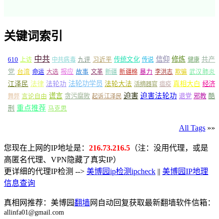
关键词索引
中共
信仰
修炼
610
传统文化
共产
上访
中共病毒
九评
习近平
传说
健康
党
报应
台湾
命运
大选
故事
文革
新疆
新疆棉
暴力
李洪志
欺骗
武汉肺炎
法轮功学员
江泽民
法律
法轮功
法轮大法
真相大白
经济
活摘器官
瘟疫
谎言
迫害
迫害法轮功
言论自由
贪污腐败
退党
邪教
酷
舞弊
起诉江泽民
重点推荐
刑
马克思
All Tags
»»
您现在上网的IP地址是：
216.73.216.5
（注：没用代理，或是
高匿名代理、VPN隐藏了真实IP）
更详细的代理IP检测 -->
美博园ip检测ipcheck
||
美博园IP地理
信息查询
真相网推荐：美博园
翻墙
网自动回复获取最新翻墙软件信箱：
allinfa01@gmail.com