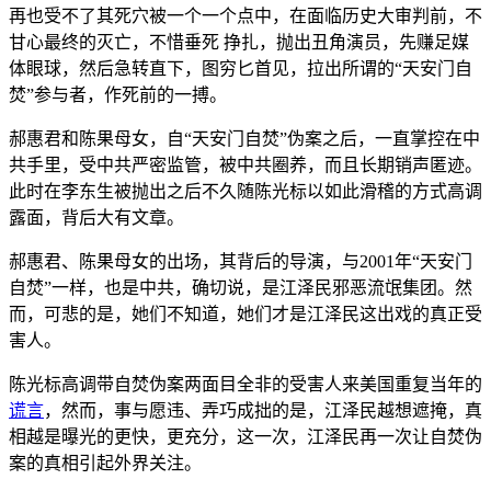
再也受不了其死穴被一个一个点中，在面临历史大审判前，不
甘心最终的灭亡，不惜垂死 挣扎，抛出丑角演员，先赚足媒
体眼球，然后急转直下，图穷匕首见，拉出所谓的“天安门自
焚”参与者，作死前的一搏。
郝惠君和陈果母女，自“天安门自焚”伪案之后，一直掌控在中
共手里，受中共严密监管，被中共圈养，而且长期销声匿迹。
此时在李东生被抛出之后不久随陈光标以如此滑稽的方式高调
露面，背后大有文章。
郝惠君、陈果母女的出场，其背后的导演，与2001年“天安门
自焚”一样，也是中共，确切说，是江泽民邪恶流氓集团。然
而，可悲的是，她们不知道，她们才是江泽民这出戏的真正受
害人。
陈光标高调带自焚伪案两面目全非的受害人来美国重复当年的
谎言
，然而，事与愿违、弄巧成拙的是，江泽民越想遮掩，真
相越是曝光的更快，更充分，这一次，江泽民再一次让自焚伪
案的真相引起外界关注。