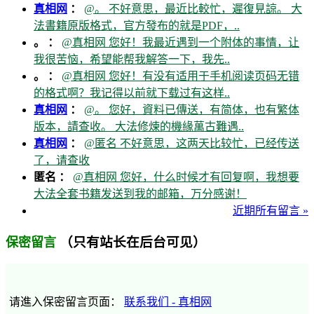
真相网
：
@。 不好意思，最近比較忙，遲復見諒。 大
法書籍原版格式，官方發布的就是PDF，..
。 ：
@真相网 您好！我最近遇到一个附体的事情，让
我很苦恼，希望能帮我解答一下，我先..
。 ：
@真相网 您好！有没有适用于手机阅读页码无错
的格式啊？我记得以前就下载过有这样..
真相网
：
@。 您好，資料已傳送，有简体，也有繁体
版本，請查收。 大法修煉的機緣萬古難遇..
真相网
：
@匿名 不好意思，这两天比较忙，已经传送
了，请查收
匿名 ：
@真相网 您好，什么时候才有回复啊，我想要
大法全套书籍发送到我的邮箱，万分感谢！
近期所有留言 »
（只有站长在后台可见）
保密留言
请進入保密留言页面：
联系我们 - 真相网