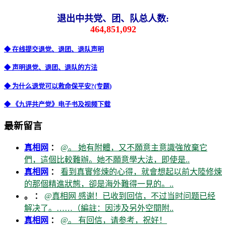
退出中共党、团、队总人数:
464,851,092
◆ 在线提交退党、退团、退队声明
◆ 声明退党、退团、退队的方法
◆ 为什么退党可以救命保平安?(专题)
◆ 《九评共产党》电子书及视频下载
最新留言
真相网
：
@。 她有附體，又不願意主意識強放棄它
們，這個比較難辦。她不願意學大法，即使是..
真相网
：
看到真實修煉的心得，就會想起以前大陸修煉
的那個精進狀態，卻是海外難得一見的。..
。 ：
@真相网 感谢！已收到回信，不过当时问题已经
解决了。……（編註：因涉及另外空間附..
真相网
：
@。 有回信，请参考，祝好！