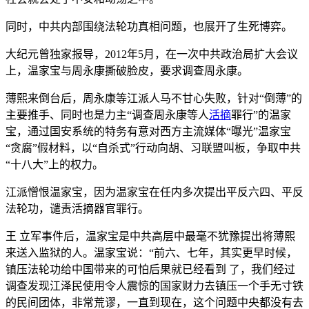
同时，中共内部围绕法轮功真相问题，也展开了生死博弈。
大纪元曾独家报导，2012年5月，在一次中共政治局扩大会议
上，温家宝与周永康撕破脸皮，要求调查周永康。
薄熙来倒台后，周永康等江派人马不甘心失败，针对“倒薄”的
主要推手、同时也是力主“调查周永康等人
活摘
罪行”的温家
宝，通过国安系统的特务有意对西方主流媒体“曝光”温家宝
“贪腐”假材料，以“自杀式”行动向胡、习联盟叫板，争取中共
“十八大”上的权力。
江派憎恨温家宝，因为温家宝在任内多次提出平反六四、平反
法轮功，谴责活摘器官罪行。
王 立军事件后，温家宝是中共高层中最毫不犹豫提出将薄熙
来送入监狱的人。温家宝说：“前六、七年，其实更早时候，
镇压法轮功给中国带来的可怕后果就已经看到 了，我们经过
调查发现江泽民使用令人震惊的国家财力去镇压一个手无寸铁
的民间团体，非常荒谬，一直到现在，这个问题中央都没有去