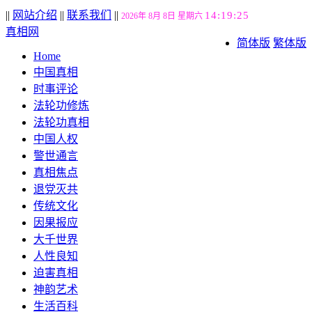
||
网站介绍
||
联系我们
||
14:19:25
2026年 8月 8日 星期六
真相网
简体版
繁体版
Home
中国真相
时事评论
法轮功修炼
法轮功真相
中国人权
警世通言
真相焦点
退党灭共
传统文化
因果报应
大千世界
人性良知
迫害真相
神韵艺术
生活百科