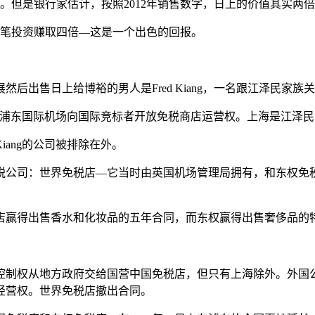
中。但是银行家估计，按照2012年销售数字，日上的价值其实两
这笔投资赚取四倍—这是一个出色的回报。
后出售日上给博裕的男人是Fred Kiang，一名跟江泽民家族
在上海浦东国际机场向国际竞标者开放免税商店运营权。上海是江泽
ang的公司被排除在外。
公司：世界免税店—它当时由英国机场管理局拥有，和东权免税店
店赢得出售香水和化妆品的五年合同，而东权赢得出售奢侈品的
的控制权从地方政府交给国营中国免税店，但只有上海除外。外国公
经营权。世界免税店撤出合同。