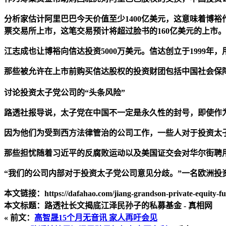
分析家估计阿里巴巴今天价值至少1400亿美元，这意味着博裕
票交易所上市，这笔交易预计将超过脸书的160亿美元的上市。
江志成也让博裕向信达投资5000万美元。信达创立于1999
那些被允许在上市前购买信达股权的投资财团包括中国社会保
讨论投资太子党公司的“头条风险”
路透社报导说，太子党在中国不一定是永久性的封号，即使作
因为他们为受到西方法律管治的公司工作，一些人对于投资太
那些担忧随着习近平的反腐败运动以及美国证交会对华尔街聘
“我们的公司内部对于投资太子党公司意见分歧。”一名欧洲投
本文链接：https://dafahao.com/jiang-grandson-private-equity-fu
本文标题：路透社长文揭底江泽民孙子的私募基金 - 真相网
« 前文：
高智晟15个月无音讯 家人再吁会见