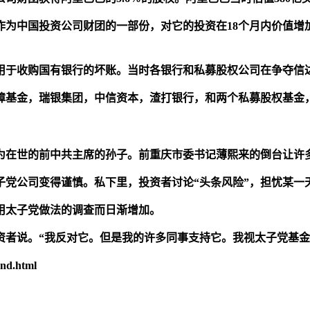
作为中国投资公司财团的一部份，对它的投资在18个月内价值增
年，用于收购国有银行的坏账。当时各银行和私募股权公司在争夺信
障基金，瑞银集团，中信资本，渣打银行，和两个私募股权基金
为在世的前中共主席的孙子。前重庆市委书记薄熙来的倒台让许
子党公司变得谨慎。私下里，投资者讨论“头条风险”，担忧某一
用太子党做法的调查而日渐增加。
资者说。“我反对它。但是我的许多同事支持它。我视太子党基金
nd.html