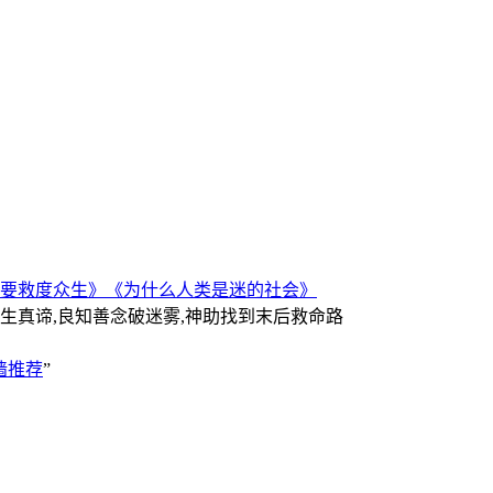
要救度众生》
《为什么人类是迷的社会》
人生真谛,良知善念破迷雾,神助找到末后救命路
墙推荐
”