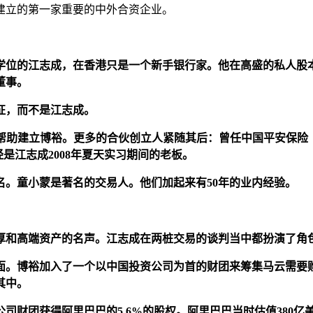
建立的第一家重要的中外合资企业。
学位的江志成，在香港只是一个新手银行家。他在高盛的私人股本
董事。
征，而不是江志成。
来帮助建立博裕。更多的合伙创立人紧随其后：曾任中国平安保险
童小蒙曾经是江志成2008年夏天实习期间的老板。
。童小蒙是著名的交易人。他们加起来有50年的业内经验。
厚和高端资产的名声。江志成在两桩交易的谈判当中都扮演了角
对面。博裕加入了一个以中国投资公司为首的财团来筹集马云需要购
其中。
财团获得阿里巴巴的5.6%的股权。阿里巴巴当时估值380亿