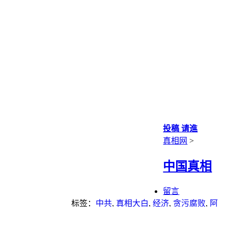
投稿 请進
真相网
>
中国真相
留言
标签：
中共
,
真相大白
,
经济
,
贪污腐败
,
阿
里巴巴
,
马云