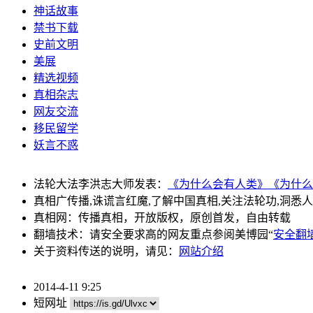
神话故事
禁书下载
史前文明
美展
精选视频
真相杂志
网友交流
移民留学
妖言不惑
法轮大法李洪志大师发表：
《为什么会有人类》
《为什么
真相广传播,诛谎言红魔,了解中国真相,关注法轮功,洞悉
真相网：传播真相，开放版权，原创首发，自由转载
翻墙技术：请安全要求高的网友重点参阅美博园“
安全翻
关于资料传送的说明，请见：
网站介绍
2014-4-11 9:25
短网址