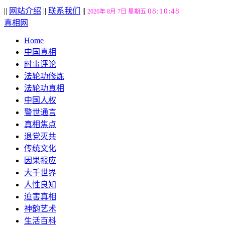
||
网站介绍
||
联系我们
||
08:10:49
2026年 8月 7日 星期五
真相网
Home
中国真相
时事评论
法轮功修炼
法轮功真相
中国人权
警世通言
真相焦点
退党灭共
传统文化
因果报应
大千世界
人性良知
迫害真相
神韵艺术
生活百科