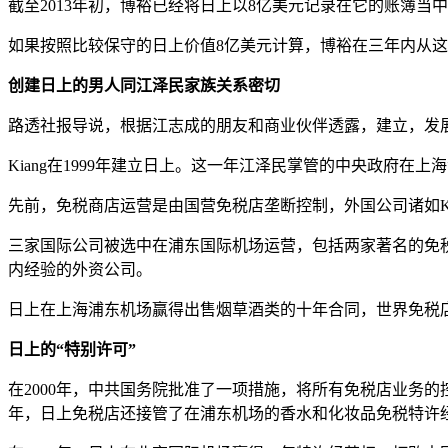
截至2013年初，博裕已经将日上以8亿美元记录在它的账簿当
如果按照比较保守的日上价值8亿美元计算，博裕在三年内从
创建日上的男人同江泽民家族关系密切
路透社报导说，根据江志成的朋友和商业伙伴透露，建立，发展然
Kiang在1999年建立日上。这一年江泽民掌管的中央政府
先前，免税商店运营是由国营免税店垄断控制，外国公司诸如Ki
三家国际公司被选中在浦东国际机场运营，包括两家著名的免税
内经验的外资公司。
日上在上海浦东机场赢得出售烟草酒类的十年合同，世界免税
日上的“特别许可”
在2000年，中共国务院批准了一项措施，将所有免税店业务
年，日上免税店还接管了在浦东机场的香水和化妆品免税特许