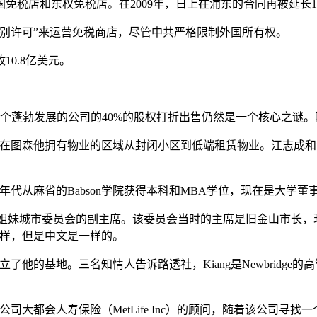
国免税店和东权免税店。在2009年，日上在浦东的合同再被延长1
特别许可”来运营免税商店，尽管中共严格限制外国所有权。
10.8亿美元。
将一个蓬勃发展的公司的40%的股权打折出售仍然是一个核心之谜。
。在图森他拥有物业的区域从封闭小区到低端租赁物业。江志成和
0年代从麻省的Babson学院获得本科和MBA学位，现在是大学董
上海姐妹城市委员会的副主席。该委员会当时的主席是旧金山市长，现在的
一样，但是中文是一样的。
海建立了他的基地。三名知情人告诉路透社，Kiang是Newbrid
司大都会人寿保险（MetLife Inc）的顾问，随着该公司寻找一