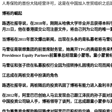
人寿保险的首份大陆经营许可，这是在中国加入世贸组织之后
博裕的崛起
路透社报导说，在2010年，刚刚从哈佛大学毕业并且获得本科
月21日，他在香港提交公司注册文件，将自己列为公司的唯一
当博裕在2011年首次爆出新闻，出现在头条的是私募老将马雪
马雪征是联想集团的前首席财务官，她离开TPG的高级职务
Providence Equity Partners前董事总经理童小蒙等。
马雪征和张子欣在私募股权行业因为扭转挣扎困境的公司而闻名
江志成在两桩交易中扮演的角色
路透社报导说，两桩随后的投资巩固了博裕有能力进入盈利丰
在2012年，阿里巴巴创始人马云发现自己跟江泽民的孙子面
中国投资公司缺人手，博裕领导了谈判，江志成跟童小蒙参与
作为筹集资金帮助购回雅虎对阿里巴巴股权的交换，中国投资公司