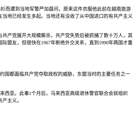
锤子图样的T恤衫而遭到当地军警严加盘问，原来这件衣服他此前在越南旅游
在当地已经发生多起。当地还有没收了从中国进口的有共产主义
军与共产党展开大规模厮杀，共产党失势后被抓捕了数十万人，其
友，但很快在1967年断绝外交关系，直到1990年两国才重
缔约国都面临共产党夺取政权的威胁，东盟当时的主要任务之一
回马来西亚。此事1个月后，马来西亚高级退休警官联合会就组织
共产主义。