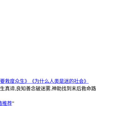
要救度众生》
《为什么人类是迷的社会》
人生真谛,良知善念破迷雾,神助找到末后救命路
墙推荐
”