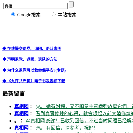
Google搜索
本站搜索
◆ 在线提交退党、退团、退队声明
◆ 声明退党、退团、退队的方法
◆ 为什么退党可以救命保平安?(专题)
◆ 《九评共产党》电子书及视频下载
最新留言
真相网
：
@。 她有附體，又不願意主意識強放棄它們，
真相网
：
看到真實修煉的心得，就會想起以前大陸修煉的
。 ：
@真相网 感谢！已收到回信，不过当时问题已经解
真相网
：
@。 有回信，请参考，祝好！