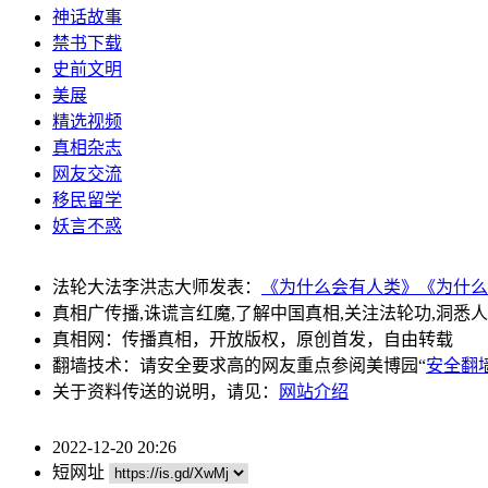
神话故事
禁书下载
史前文明
美展
精选视频
真相杂志
网友交流
移民留学
妖言不惑
法轮大法李洪志大师发表：
《为什么会有人类》
《为什么
真相广传播,诛谎言红魔,了解中国真相,关注法轮功,洞悉
真相网：传播真相，开放版权，原创首发，自由转载
翻墙技术：请安全要求高的网友重点参阅美博园“
安全翻
关于资料传送的说明，请见：
网站介绍
2022-12-20 20:26
短网址