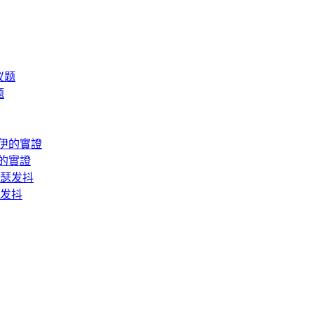
题
的實證
瑟发抖