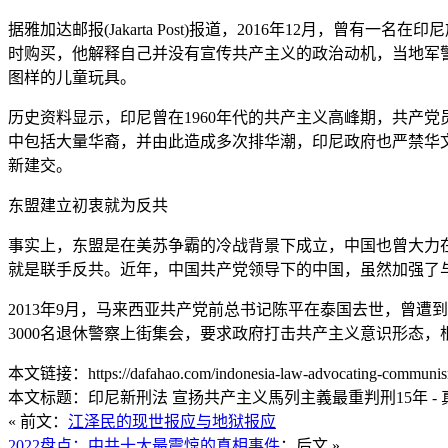
据雅加达邮报(Jakarta Post)报道，2016年12月，曾
时购买，他解释自己并没有宣传共产主义的政治动机，当地军
图样的儿童玩具。
历史资料显示，印尼曾在1960年代的共产主义高峰期，共产
中包括大量华裔，并由此造成多次排华潮，印尼政府也严禁华文
新建交。
东盟建立初衷就为反共
事实上，东盟是在美苏争霸的冷战背景下成立，中国也曾大力在
就是联手反共。近年，中国共产党领导下的中国，虽然加强了
2013年9月，马来西亚共产党前总书记陈平在泰国去世，曾遭
3000名退休警察上街集会，要求政府打击共产主义意识形态，
本文链接：https://dafahao.com/indonesia-law-advocating-communis
本文标题：印尼新刑法 宣扬共产主义馬列主義最重判刑15年 - 
« 前文：
江泽民的现世报应与地狱报应
2022盘点：中共十大最震惊的真相事件
：后文 »