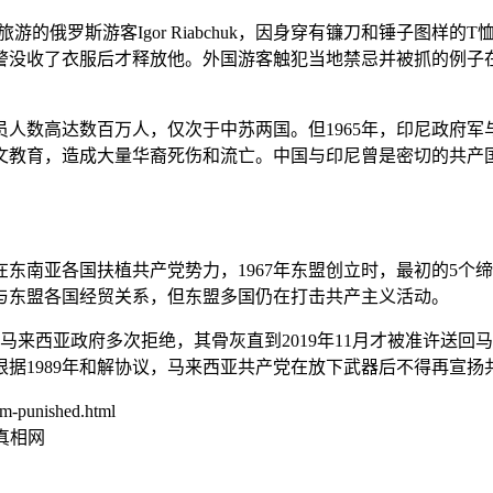
有一名在印尼旅游的俄罗斯游客Igor Riabchuk，因身穿有镰刀和
警没收了衣服后才释放他。外国游客触犯当地禁忌并被抓的例子
党员人数高达数百万人，仅次于中苏两国。但1965年，印尼政府
教育，造成大量华裔死伤和流亡。中国与印尼曾是密切的共产国际盟
东南亚各国扶植共产党势力，1967年东盟创立时，最初的5个
与东盟各国经贸关系，但东盟多国仍在打击共产主义活动。
到马来西亚政府多次拒绝，其骨灰直到2019年11月才被准许送
根据1989年和解协议，马来西亚共产党在放下武器后不得再宣扬
m-punished.html
真相网