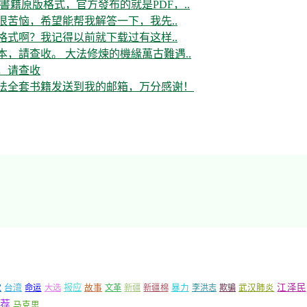
書籍原版格式，官方發布的就是PDF，..
很苦恼，希望能帮我解答一下，我先..
格式啊？我记得以前就下载过有这样..
，請查收。 大法修煉的機緣萬古難遇..
，请查收
大法全套书籍发送到我的邮箱，万分感谢！
党
报应
江泽民
台湾
命运
大选
故事
文革
新疆
新疆棉
暴力
李洪志
欺骗
武汉肺炎
荐
马克思