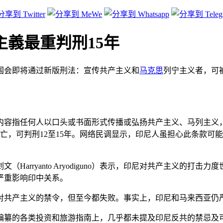
主義最重判刑15年
国会即将通过新版刑法：宣传共产主义和
马克思
列宁主义者，可被
内容指任何人以口头或书面形式传播或弘扬共产主义、马列主义
亡，可判刑12至15年。网络民调显示，印尼人虽担心此条款可
理教授赖剑文（Harryanto Aryodiguno）表示，印尼对共
严重影响印中关系。
对共产主义的禁令，但至今都失败。事实上，印尼和马来西亚仍
编纂的各类投资和旅游指南上，几乎都未提及印尼反共的禁忌及