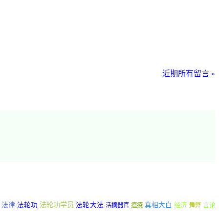
近期所有留言 »
法轮功学员
法律
法轮功
法轮大法
真相大白
经济
言论
活摘器官
瘟疫
舞弊