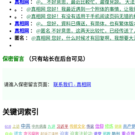
真相网
：
@。 不好意思，最近比較忙，遲復見諒。 大法
。 ：
@真相网 您好！我最近遇到一个附体的事情，让我
。 ：
@真相网 您好！有没有适用于手机阅读页码无错的
真相网
：
@。 您好，資料已傳送，有简体，也有繁体版本
真相网
：
@匿名 不好意思，这两天比较忙，已经传送了
匿名 ：
@真相网 您好，什么时候才有回复啊，我想要
（只有站长在后台可见）
保密留言
请進入保密留言页面：
联系我们 - 真相网
关键词索引
中共
信仰
修炼
610
传统文化
共产
上访
中共病毒
九评
习近平
传说
健康
谎言
迫害
迫害法轮功
重点推
自由
贪污腐败
退党
邪教
酷刑
起诉江泽民