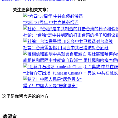
关注更多相关文章：
“六四”37周年 中共血债必偿还
社论：“台独”是中共制造的打击台湾的棒子和假议
社論：台湾需警惕 川习会中共已摸透对台底线
誰相信和跟隨中共就會自取滅亡 馬杜羅和哈梅內伊
“让蒋介石出场（unleash Chiang）” 典故 中共在瑟
錯了！中國人民是“居危思安”
这里是你留言评论的地方
请留言