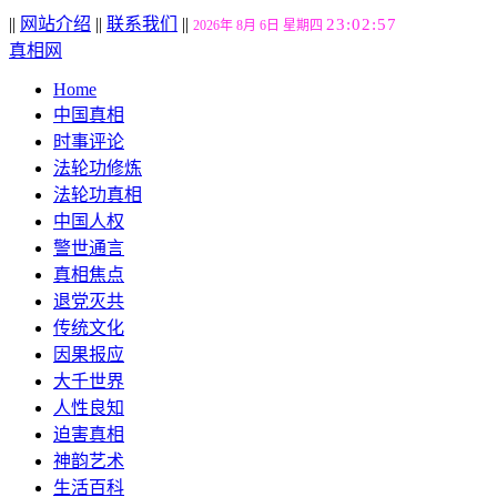
||
网站介绍
||
联系我们
||
23:02:58
2026年 8月 6日 星期四
真相网
Home
中国真相
时事评论
法轮功修炼
法轮功真相
中国人权
警世通言
真相焦点
退党灭共
传统文化
因果报应
大千世界
人性良知
迫害真相
神韵艺术
生活百科