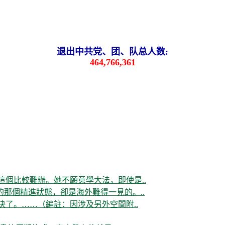
退出中共党、团、队总人数:
464,766,361
這個比較難辦。她不願意學大法，即使是..
那個精進狀態，卻是海外難得一見的。..
决了。……（編註：因涉及另外空間附..