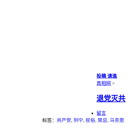
投稿 请進
真相网
>
退党灭共
留言
标签：
共产党
,
列宁
,
民俗
,
禁忌
,
马克思