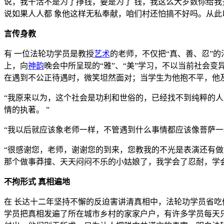
说，我干活不是为了挣钱，要是为了 钱，我这么大岁数你给
说如果人人都 象他这样无私奉献，咱们村还怕搞不好吗。从
言传身教
有 一位法轮功学员是教授
艺术
的老师，不仅把“真、善、忍”
上，向
神韵
晚会中所呈现的“雅”、“美”学习，不以当前社会
在遇到不公正待遇时，微笑坦然面对；当学生为他抱不平，他
“我原来以为，这个社会是功利和世俗的，已经找不到纯粹的
情的执著。 ”
“我以后就应该象老师一样，不管遇到什么事情都应该像菩萨一
“很感谢您，老师，谢谢您的到来，您教我的不光是表演还有
那个做事莽撞、天天闷闷不乐的小姑娘了，我学会了忍耐，学
不拘形式 真相遍地
在 长达十二年坚持不懈的反迫害讲清真相中，法轮功学员省吃
学员把真相发遍了所在城市乡村的家家户户，有许多学员每天