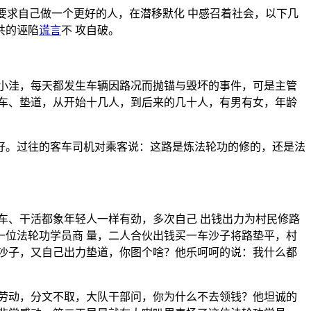
要求自己做一个更好的人，在潜移默化 中感召着社会，以下几
共的诬陷
谎言
不 攻自破。
小洼，每天都发生车辆因路况而抛锚与毁坏的事件，可是主管
车、垫道，从开始十几人，到后来的几十人，有男有女，年龄
好。过往的客车司机对乘客说：这路是炼法轮功的修的，还是法
车、干活都象年轻人一样有劲，多次自己 出钱出力为村民修路
位法轮功学员商 量，二人合伙出钱买一车沙子将路垫平，村
沙子，又自己出力垫道，你图个啥？他乐呵呵的说：我什么都
劳动，分文不取，大队干部问，你为什么不去领钱？他坦诚的