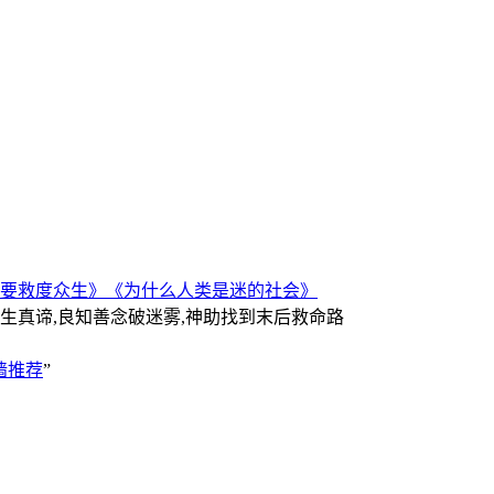
要救度众生》
《为什么人类是迷的社会》
人生真谛,良知善念破迷雾,神助找到末后救命路
墙推荐
”