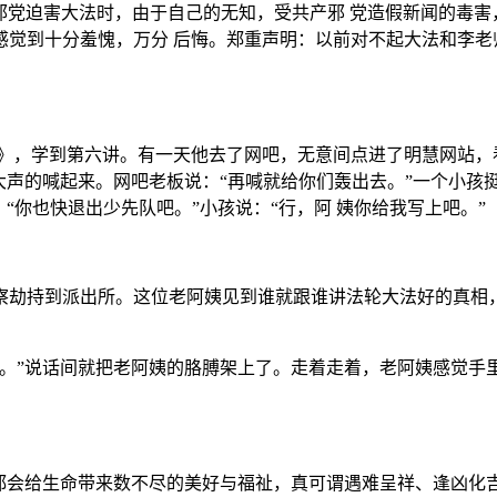
0日邪党迫害大法时，由于自己的无知，受共产邪 党造假新闻的
觉到十分羞愧，万分 后悔。郑重声明：以前对不起大法和李老
》，学到第六讲。有一天他去了网吧，无意间点进了明慧网站，
大声的喊起来。网吧老板说：“再喊就给你们轰出去。”一个小孩挺
“你也快退出少先队吧。”小孩说：“行，阿 姨你给我写上吧。”
察劫持到派出所。这位老阿姨见到谁就跟谁讲法轮大法好的真相
。”说话间就把老阿姨的胳膊架上了。走着走着，老阿姨感觉手里
”都会给生命带来数不尽的美好与福祉，真可谓遇难呈祥、逢凶化