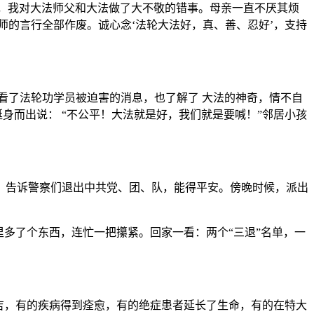
毒害，我对大法师父和大法做了大不敬的错事。母亲一直不厌其烦
师的言行全部作废。诚心念‘法轮大法好，真、善、忍好’，支持
看了法轮功学员被迫害的消息，也了解了 大法的神奇，情不自
身而出说： “不公平！大法就是好，我们就是要喊！”邻居小孩
，告诉警察们退出中共党、团、队，能得平安。傍晚时候，派出
多了个东西，连忙一把攥紧。回家一看：两个“三退”名单，一
吉，有的疾病得到痊愈，有的绝症患者延长了生命，有的在特大