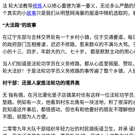
法 轮大法教导
修炼
人以修心重德为第一要义，无论多么严酷的
个真实的小
故事
只是我们从明慧网海量的报道中随机选取的，
“大法路”的故事
在辽宁东部与吉林交界处有一个乡村小镇，位于交通要道，每
的政府部门互相推诿，迟迟不修路，惹来群众的不满与大骂。
小的十三、四岁，年龄大的六、七十岁， 都是默默主动的用心
当人们知道是法轮功学员在义务修路，都从心底里佩服、赞叹
轮大法好！于是法轮功学员义务修路的事传遍了整个乡镇，人们
村干部：还是人家炼法轮功的境界高
无 独有偶，在河北遵化堡子店镇某村也有这样一位法轮功学
垫路。例如有一次，他看到村东北角有一块洼地，积了很深的
民知道这件事后，都很感动，但也有和他要好的朋友不理解他
不图，就图为人方便。
二零零九年大队干部组织年轻力壮的村民搞街道卫生，并承 