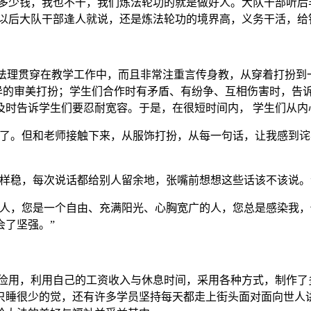
我多少钱，我也不干，我们炼法轮功的就是做好人。大队干部听后
此以后大队干部逢人就说，还是炼法轮功的境界高，义务干活，给
的法理贯穿在教学工作中，而且非常注重言传身教，从穿着打扮到
变异的审美打扮；学生们合作时有矛盾、有纷争、互相伤害时，告
及时告诉学生们要忍耐宽容。于是，在很短时间内， 学生们从内
人了。但和老师接触下来，从服饰打扮，从每一句话，让我感到
样稳，每次说话都给别人留余地，张嘴前想想这些话该不该说。
做人，您是一个自由、充满阳光、心胸宽广的人，您总是感染我
会了坚强。”
俭用，利用自己的工资收入与休息时间，采用各种方式，制作了
只睡很少的觉，还有许多学员坚持每天都走上街头面对面向世人讲