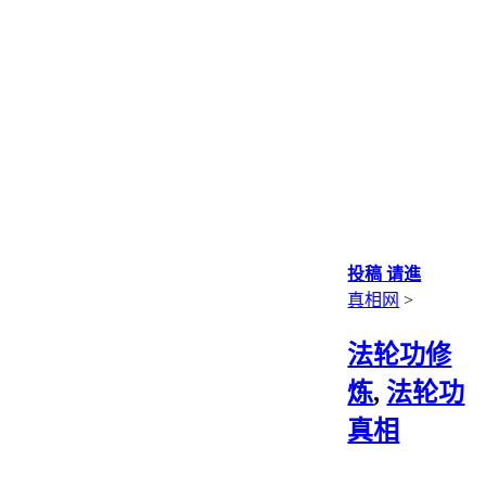
投稿 请進
真相网
>
法轮功修
炼
,
法轮功
真相