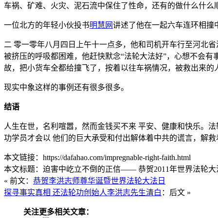
车祸、矿难、火灾、泥石流中保住了性命，还有的做什么什么
一位北方的年轻小伙投书
明慧网
讲述了他在一起六车连环相撞
二 零一零年八月四日上午十一点多，他和司机开车行至河北省
被挤压的呼吸都困难，他赶快默念“法轮大法好”，心想不会有
故，把小货车全都给撞飞了，按着以往车祸情况，被救出来的人
现实中象这样的事例还有很多很多。
结语
人生在世，名利喧嚣，然而金钱买不来 平安、健康和快乐。法
功学员才会以 他们的巨大承受和付出解体着中共的谎言，解
本文链接：https://dafahao.com/impregnable-right-faith.html
本文标题：迫害中屹立不倒的正信—— 恭贺2011年世界法轮大法
« 前文：
恭贺李洪志师尊华诞暨世界法轮大法日
探寻事实真相 还法轮功创始人李洪志先生清白
：后文 »
关注更多相关文章：