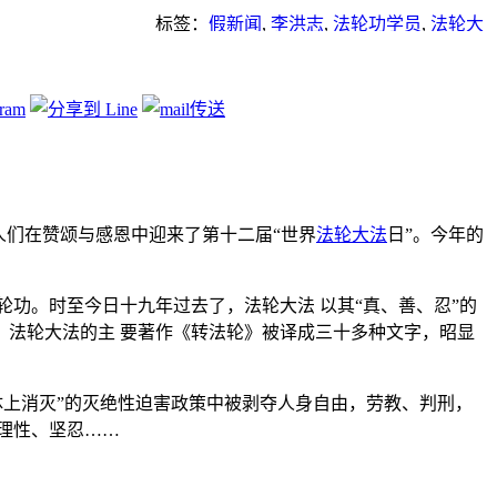
标签：
假新闻
,
李洪志
,
法轮功学员
,
法轮大
法
,
法轮大法日
,
真相大白
人们在赞颂与感恩中迎来了第十二届“世界
法轮大法
日”。今年的
轮功。时至今日十九年过去了，法轮大法 以其“真、善、忍”的
法轮大法的主 要著作《转法轮》被译成三十多种文字，昭显
体上消灭”的灭绝性迫害政策中被剥夺人身自由，劳教、判刑，
理性、坚忍……