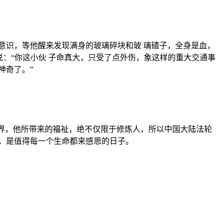
意识，等他醒来发现满身的玻璃碎块和玻 璃碴子，全身是血，
：“你这小伙 子命真大，只受了点外伤，象这样的重大交通事
神奇了。”
世界，他所带来的福祉，绝不仅限于修炼人，所以中国大陆法轮
，是值得每一个生命都来感恩的日子。