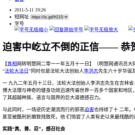
2011-5-11 19:26
短网址
字号
迫害中屹立不倒的正信—— 恭贺
【
真相
网转明慧网二零一一年五月十一日】（明慧网通讯员大陆
“
法轮大法日
”同时也是法轮大法创始人
李洪志
先生六十岁华诞
一 九九二年五月十三日，法轮大法创始人李洪志先生在吉林省
博大法理与神奇的健身功效迅速传遍世界一百多个国家和地区
了其超越种族、语言与国界的巨大道德感召力。
与此同时，一场逆历史潮流而行的邪恶
迫害
也持续了十 二年
甚至被酷刑折磨致残致死，他 们饱尝了人类有史以来最残酷
实践“真、善、忍”，感召社会