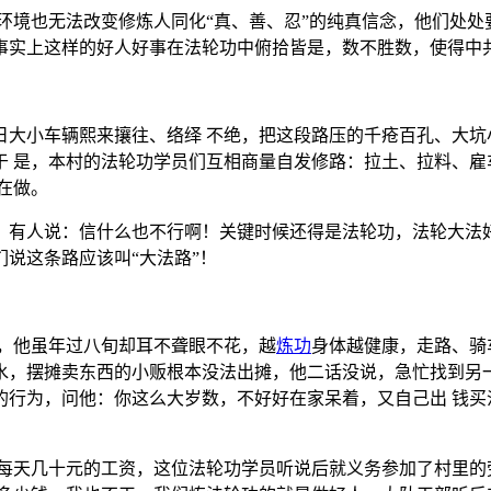
环境也无法改变修炼人同化“真、善、忍”的纯真信念，他们处处
事实上这样的好人好事在法轮功中俯拾皆是，数不胜数，使得中
日大小车辆熙来攘往、络绎 不绝，把这段路压的千疮百孔、大坑
于 是，本村的法轮功学员们互相商量自发修路：拉土、拉料、雇
在做。
，有人说：信什么也不行啊！关键时候还得是法轮功，法轮大法
说这条路应该叫“大法路”！
员，他虽年过八旬却耳不聋眼不花，越
炼功
身体越健康，走路、骑
水，摆摊卖东西的小贩根本没法出摊，他二话没说，急忙找到另一
的行为，问他：你这么大岁数，不好好在家呆着，又自己出 钱买
诺每天几十元的工资，这位法轮功学员听说后就义务参加了村里的