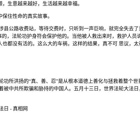
顺，生意越来越好，生活越来越幸福。
中保住性命的真实故事。
涉县公路收费站，等待交费时，只听到一声巨响，就完全失去了
事的，法轮功护身符会保护他的。当他被人救出来时，救护人员说
也都没有活的。这么大的车祸，这样的结果，真不可 思议，太
轮功所洪扬的“真、善、忍”是从根本道德上善化与拯救着整个
救着被中共所欺骗和胁持的中国人。五月十三日，世界法轮大法日
日 - 真相网