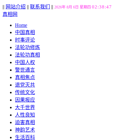
||
网站介绍
||
联系我们
||
02:38:48
2026年 8月 6日 星期四
真相网
Home
中国真相
时事评论
法轮功修炼
法轮功真相
中国人权
警世通言
真相焦点
退党灭共
传统文化
因果报应
大千世界
人性良知
迫害真相
神韵艺术
生活百科