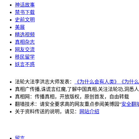
神话故事
禁书下载
史前文明
美展
精选视频
真相杂志
网友交流
移民留学
妖言不惑
法轮大法李洪志大师发表：
《为什么会有人类》
《为什么
真相广传播,诛谎言红魔,了解中国真相,关注法轮功,洞悉
真相网：传播真相，开放版权，原创首发，自由转载
翻墙技术：请安全要求高的网友重点参阅美博园“
安全翻
关于资料传送的说明，请见：
网站介绍
留言