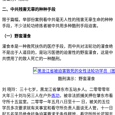
二、中共残害无辜的种种手段
限于篇幅，举部份案例看中共毫无人性的残害无辜生命的种种
手段，不少法轮功修炼者被中共用多种酷刑手段迫害。
（一）野蛮灌食
灌食本是一种救死扶伤的医疗手段，而中共对法轮功的灌食绝
不是出于人道目的，是玷污医德的迫害性的野蛮灌食，这是中
共惯用了的致人死亡的一种酷刑。
酷刑演示：野蛮灌食
刘 晓玲：三十七岁，黑龙江省肇东市五站乡人。二零零零年
大年三十刘与另三人在户外
炼功
，被非法抓捕关押在肇东市看
守所十五监室。二零零一年五月八日至十一 日，被关的五位
学员多次要求就有关事宜和看守所负责人面谈无人管，十一日
起五名学员绝食抗争迫害要求无条件释放，看守所所长武国志