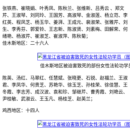
张铁燕、崔晓娟、叶秀凤、陈秋兰、张维新、吕秀云 、郑文
芹、王淑琴、刘同玲、王国芳、高淑琴、金淑莲、杨立范、李
红英、程凤芝、杨玉华、姜湃、王成元、裴淑荣、张雅芹、刘
生、李秀芬、郭爱铃、王志新、陈淑贤、刘素梅、田解荣、何
绪艳、杨淑芹、崔淑芝、崔淑萍、陈秋菊；
佳木斯地区：二十六人
佳木斯地区被迫害致死的部份女性法轮功学
陈英、汤红、马翠红、任慧斌、张晓更、石锐、赵福兰、王淑
君、李凤华、何贵芝、苏艳华、徐玉芝、孙桂荣、徐佳慧、王
冬霞、李志芳、成汉波、袁和珍、邹继芹、曹秀霞、刘艳云、
尹桂敏、武淑云、王玉凡、杨桂芝、赵英兰；
鸡西地区：十四人