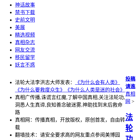
神话故事
禁书下载
史前文明
美展
精选视频
真相杂志
网友交流
移民留学
妖言不惑
投稿
法轮大法李洪志大师发表：
《为什么会有人类》
请進
《为什么要救度众生》
《为什么人类是迷的社会》
真相
真相广传播,诛谎言红魔,了解中国真相,关注法轮功,
网
>
洞悉人生真谛,良知善念破迷雾,神助找到末后救命
路
法
真相网：传播真相，开放版权，原创首发，自由转
轮
载
翻墙技术：请安全要求高的网友重点参阅美博园
功