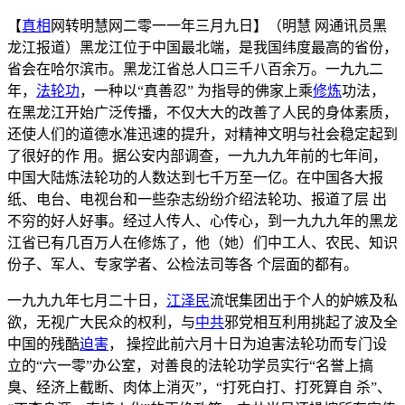
【
真相
网转明慧网二零一一年三月九日】（明慧 网通讯员黑
龙江报道）黑龙江位于中国最北端，是我国纬度最高的省份，
省会在哈尔滨市。黑龙江省总人口三千八百余万。一九九二
年，
法轮功
，一种以“真善忍” 为指导的佛家上乘
修炼
功法，
在黑龙江开始广泛传播，不仅大大的改善了人民的身体素质，
还使人们的道德水准迅速的提升，对精神文明与社会稳定起到
了很好的作 用。据公安内部调查，一九九九年前的七年间，
中国大陆炼法轮功的人数达到七千万至一亿。在中国各大报
纸、电台、电视台和一些杂志纷纷介绍法轮功、报道了层 出
不穷的好人好事。经过人传人、心传心，到一九九九年的黑龙
江省已有几百万人在修炼了，他（她）们中工人、农民、知识
份子、军人、专家学者、公检法司等各 个层面的都有。
一九九九年七月二十日，
江泽民
流氓集团出于个人的妒嫉及私
欲，无视广大民众的权利，与
中共
邪党相互利用挑起了波及全
中国的残酷
迫害
， 操控此前六月十日为迫害法轮功而专门设
立的“六一零”办公室，对善良的法轮功学员实行“名誉上搞
臭、经济上截断、肉体上消灭”，“打死白打、打死算自 杀”、