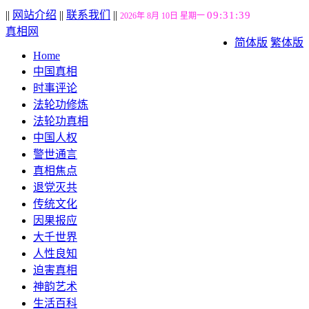
||
网站介绍
||
联系我们
||
09:31:40
2026年 8月 10日 星期一
真相网
简体版
繁体版
Home
中国真相
时事评论
法轮功修炼
法轮功真相
中国人权
警世通言
真相焦点
退党灭共
传统文化
因果报应
大千世界
人性良知
迫害真相
神韵艺术
生活百科