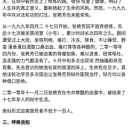
天，在狱中毅然走上了修炼的路。很快 恢复了健康，明白了
人生存的真正意义，重新扬起了生命的风帆。然而，一九九九
年中共对法轮功的打压，张艳芳也未能幸免。
从一九九九年四月二 十七日开始，张艳芳因不放弃修炼，先
后十七次被关禁闭室（小号），累计时间长达四年之久。期间
遭受过上大挂、坐铁刑椅、毒打、冷冻、禁食、不让睡觉、野
蛮 灌食灌白酒致口鼻出血、毒打等等各种酷刑，二零一零年
四月份，张艳芳已被迫害的骨瘦如柴、难以进食、经常呕吐，
连走路的力气都没有了。十月中旬多次出现突 然抽搐和休克
现象，失去意识的她泡在尿的很湿的床上，生命危在旦夕。其
他法轮功学员多次提出让张艳芳到狱外医院治疗，狱方均以各
种借口拒绝。
二零一零年十一月二日张艳芳在中共惨酷的迫害中，被结束了
十七年非人的狱中生活。
类似形式迫害致死者不低于一百人。
三、呼唤良知