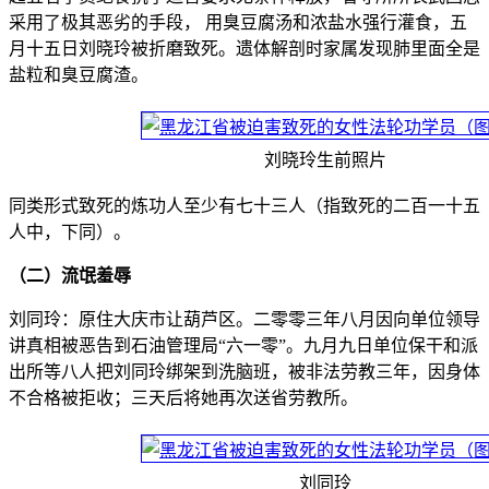
采用了极其恶劣的手段， 用臭豆腐汤和浓盐水强行灌食，五
月十五日刘晓玲被折磨致死。遗体解剖时家属发现肺里面全是
盐粒和臭豆腐渣。
刘晓玲生前照片
同类形式致死的炼功人至少有七十三人（指致死的二百一十五
人中，下同）。
（二）流氓羞辱
刘同玲：原住大庆市让葫芦区。二零零三年八月因向单位领导
讲真相被恶告到石油管理局“六一零”。九月九日单位保干和派
出所等八人把刘同玲绑架到洗脑班，被非法劳教三年，因身体
不合格被拒收；三天后将她再次送省劳教所。
刘同玲