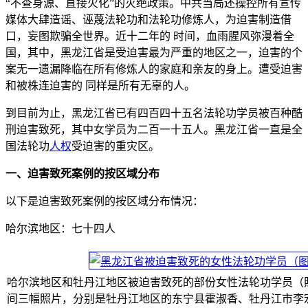
“不查身源、直接火化”的灭绝政策。中共当局还操控所有宣传
媒体大肆造谣、诬蔑法轮功和法轮功修炼人，为迫害制造借
口，妄图欺骗全世界。近十二年的 时间，血雨腥风弥漫着全
国，其中，黑龙江省是受迫害最为严重的地区之一，迫害的个
案无一遗漏降临在所有修炼人的家庭和亲友的身上。遭受迫害
和被株连迫害的 同样是所有无辜的人。
到目前为止，黑龙江省已有四百四十五名法轮功学员被百种酷
刑迫害致死，其中女学员为二百一十五人。黑龙江省一直是全
国法轮功
人权
受迫害的重灾区。
一、迫害致死案例的按区域分布
以下是迫害致死案例的按区域分布情况：
哈尔滨地区：七十四人
哈尔滨地区和牡丹江地区被迫害致死的部份女性法轮功学员（
间三幅照片，分别是牡丹江地区的东宁县霍淑香、牡丹江市李