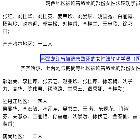
鸡西地区被迫害致死的部份女性法轮功学
张红、刘桂华、刘桂英、姜荣珍、刘晏辰、姚国秀、白丽霞、
杨海玲、赵春迎、郭美松、刘桂香、李桂兰、王忠欣、徐彩
田；
齐齐哈尔地区：十三人
齐齐哈尔、七台河与鹤岗等地区被迫害致死的部份女
郝治美、李桂芹、张云芝、赵亚珍、张桂芹、徐宏梅、沈子
力、高华、陈伟君、缪晓路、甘秀云、谭秀娜、李桂勤；
牡丹江地区：十四人
侯丽华、李宏敏、叶莲萍、吴书杰、王 芳、安凤花、肖淑
芬、关淑杰、王丽艳、孙垂莲、沈景娥、徐伏芝、金春仙、霍
淑香；
鹤岗地区：十二人