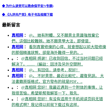
◆ 为什么退党可以救命保平安?(专题)
◆ 《九评共产党》电子书及视频下载
最新留言
真相网
：
@。 她有附體，又不願意主意識強放棄它
們，這個比較難辦。她不願意學大法，即使是..
真相网
：
看到真實修煉的心得，就會想起以前大陸修煉
的那個精進狀態，卻是海外難得一見的。..
。 ：
@真相网 感谢！已收到回信，不过当时问题已经
解决了。……（編註：因涉及另外空間附..
真相网
：
@。 有回信，请参考，祝好！
真相网
：
@。 不好意思，最近比較忙，遲復見諒。 大
法書籍原版格式，官方發布的就是PDF，..
。 ：
@真相网 您好！我最近遇到一个附体的事情，让
我很苦恼，希望能帮我解答一下，我先..
。 ：
@真相网 您好！有没有适用于手机阅读页码无错
的格式啊？我记得以前就下载过有这样..