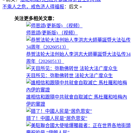
不乘人之危，戒色济人得福报
：后文 »
关注更多相关文章：
师恩颂(更新版) （视频）
恭贺法轮大法创始人李洪志大師華誕暨大法弘传34
周年（20260513）
天目所见：弥勒佛转世 法轮大法广度众生
誰相信和跟隨中共就會自取滅亡 馬杜羅和哈梅內
伊的實證
錯了！中國人民是“居危思安”