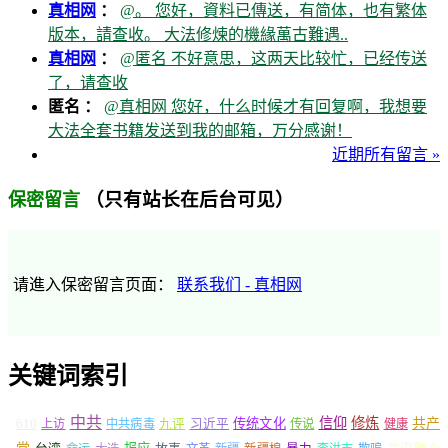
真相网
：
@。 您好，資料已傳送，有简体，也有繁体
版本，請查收。 大法修煉的機緣萬古難遇..
真相网
：
@匿名 不好意思，这两天比较忙，已经传送
了，请查收
匿名 ：
@真相网 您好，什么时候才有回复啊，我想要
大法全套书籍发送到我的邮箱，万分感谢！
近期所有留言 »
（只有站长在后台可见）
保密留言
请進入保密留言页面：
联系我们 - 真相网
关键词索引
中共
信仰
修炼
610
传统文化
共产
上访
中共病毒
九评
习近平
传说
健康