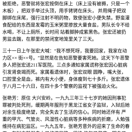
被拒绝，恶警就将张宏按倒在床上（床上没有被褥，只是一个
木板），把双手举过头顶，用手铐铐在床头， 并用绳子把双
脚绑在床尾，强行注射不明药物，致使张宏小便失禁。野蛮灌
食配给的东西是发霉的玉米粥里掺放大量食盐，男队长令不给
水喝，不让上厕所，长时间 站着脚肿成紫黑色。张宏还被扔
男监去踹，在那里的禁闭室地笼里关了三天。
三十一日上午张宏大喊：“我不想死呀，我要回家，我家在动
力区×× 街××号。”显然是在告知恶警要害死她。这天下午恶警
多人把张宏送211军医院。三点多通知家属谎称张宏因心脏病
引发肾衰竭而死。家属看遗体时，张宏双眼 圆睁，嘴大张，
口腔里全是血，裤内有大小便，身体瘦到七十多斤。张宏遗体
于八月二十六日，在四十多个警察的监视下被强迫火化。
张艳芳：原住 大兴安岭。一九九三年三十七岁的她因刑事犯
罪被判处死刑，缓期两年服刑于黑龙江省女子监狱，入狱后她
对余生极度绝望，完全失去了生活的信心。同时她还伴有 严
重的甲亢、气管炎、风湿性心脏病等多种疾病的折磨，人勉强
维持在病犯监区。一九九五年，张艳芳意外的迎来了生命的春