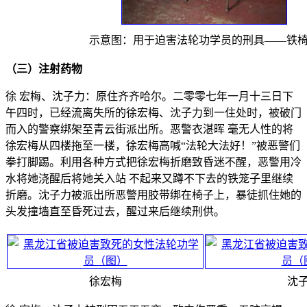
示意图：用于迫害法轮功学员的刑具——铁
（三）注射药物
徐 宏梅、沈子力：原住齐齐哈尔。二零零七年一月十三日下
午四时，已经流离失所的徐宏梅、沈子力到一住处时，被破门
而入的警察绑架至青云街派出所。恶警衣湛晖 毫无人性的将
徐宏梅从四楼拖至一楼，徐宏梅高喊“法轮大法好！”被恶警们
拳打脚踢。利用各种方式把徐宏梅折磨致昏迷不醒，恶警用冷
水将她浇醒后将她关入站 不起来又蹲不下去的铁笼子里继续
折磨。沈子力被派出所恶警用胶带绑在椅子上，暴徒抓住她的
头发撞墙直至昏死过去，醒过来后继续刑供。
徐宏梅
沈