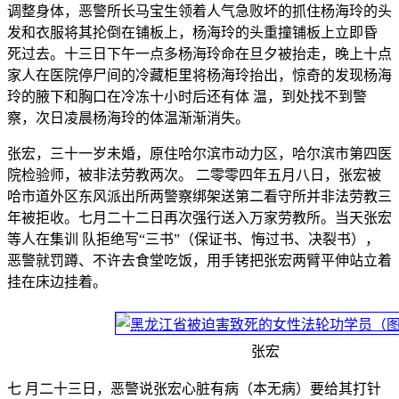
调整身体，恶警所长马宝生领着人气急败坏的抓住杨海玲的头
发和衣服将其抡倒在铺板上，杨海玲的头重撞铺板上立即昏
死过去。十三日下午一点多杨海玲命在旦夕被抬走，晚上十点
家人在医院停尸间的冷藏柜里将杨海玲抬出，惊奇的发现杨海
玲的腋下和胸口在冷冻十小时后还有体 温，到处找不到警
察，次日凌晨杨海玲的体温渐渐消失。
张宏，三十一岁未婚，原住哈尔滨市动力区，哈尔滨市第四医
院检验师，被非法劳教两次。 二零零四年五月八日，张宏被
哈市道外区东风派出所两警察绑架送第二看守所并非法劳教三
年被拒收。七月二十二日再次强行送入万家劳教所。当天张宏
等人在集训 队拒绝写“三书”（保证书、悔过书、决裂书），
恶警就罚蹲、不许去食堂吃饭，用手铐把张宏两臂平伸站立着
挂在床边挂着。
张宏
七 月二十三日，恶警说张宏心脏有病（本无病）要给其打针