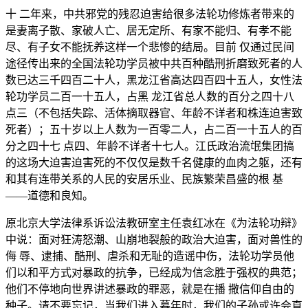
十 二年来，中共邪党的残忍迫害给很多法轮功修炼者带来的
是妻离子散、家破人亡、居无定所、有家不能归、有孝不能
尽、有子女不能抚养这样一个悲惨的结局。目前 仅通过民间
途径传出来的全国法轮功学员被中共百种酷刑折磨致死者的人
数已达三千四百二十人，黑龙江省高达四百四十五人，女性法
轮功学员二百一十五人，占黑 龙江省总人数的百分之四十八
点三（不包括失踪、活体摘取器官、年龄不详者和株连迫害致
死者）；五十岁以上人数为一百零二人，占二百一十五人的百
分之四十七 点四、年龄不详者十七人。江氏政治流氓集团搞
的这场大迫害迫害死的不仅仅是数千名健康的血肉之躯，还有
和其有连带关系的人民的安居乐业、民族繁荣昌盛的根 基
——道德和良知。
原北京大学法律系诉讼法教研室主任袁红冰在《为法轮功辩》
中说：面对狂涛怒潮、山崩地裂般的政治大迫害，面对兽性的
侮 辱、逮捕、酷刑、虐杀和无耻的造谣中伤，法轮功学员他
们以和平方式对暴政的抗争，已经成为信念胜于强权的典范；
他们不停地向世界讲述暴政的罪恶，就是在播 撒信仰自由的
种子。请不要忘记，当我们进入暮年时，我们的子孙或许会直