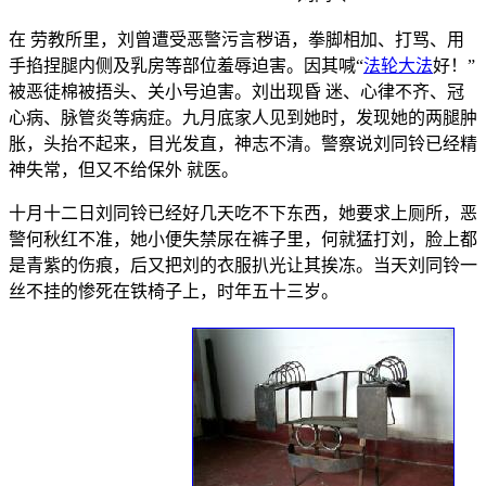
在 劳教所里，刘曾遭受恶警污言秽语，拳脚相加、打骂、用
手掐捏腿内侧及乳房等部位羞辱迫害。因其喊“
法轮大法
好！”
被恶徒棉被捂头、关小号迫害。刘出现昏 迷、心律不齐、冠
心病、脉管炎等病症。九月底家人见到她时，发现她的两腿肿
胀，头抬不起来，目光发直，神志不清。警察说刘同铃已经精
神失常，但又不给保外 就医。
十月十二日刘同铃已经好几天吃不下东西，她要求上厕所，恶
警何秋红不准，她小便失禁尿在裤子里，何就猛打刘，脸上都
是青紫的伤痕，后又把刘的衣服扒光让其挨冻。当天刘同铃一
丝不挂的惨死在铁椅子上，时年五十三岁。