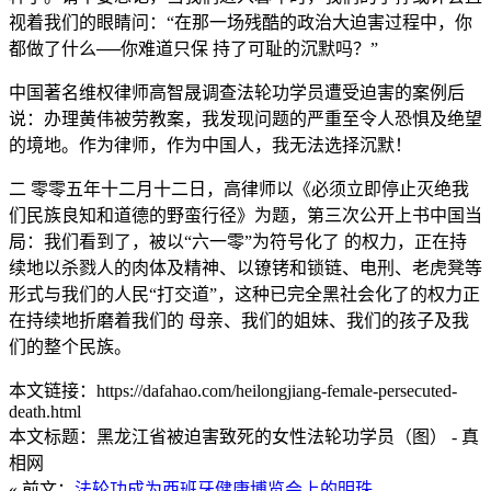
视着我们的眼睛问：“在那一场残酷的政治大迫害过程中，你
都做了什么──你难道只保 持了可耻的沉默吗？”
中国著名维权律师高智晟调查法轮功学员遭受迫害的案例后
说：办理黄伟被劳教案，我发现问题的严重至令人恐惧及绝望
的境地。作为律师，作为中国人，我无法选择沉默！
二 零零五年十二月十二日，高律师以《必须立即停止灭绝我
们民族良知和道德的野蛮行径》为题，第三次公开上书中国当
局：我们看到了，被以“六一零”为符号化了 的权力，正在持
续地以杀戮人的肉体及精神、以镣铐和锁链、电刑、老虎凳等
形式与我们的人民“打交道”，这种已完全黑社会化了的权力正
在持续地折磨着我们的 母亲、我们的姐妹、我们的孩子及我
们的整个民族。
本文链接：https://dafahao.com/heilongjiang-female-persecuted-
death.html
本文标题：黑龙江省被迫害致死的女性法轮功学员（图） - 真
相网
« 前文：
法轮功成为西班牙健康博览会上的明珠