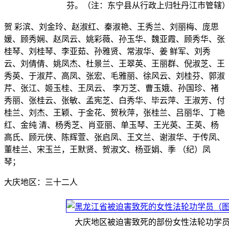
芬。（注：东宁县从行政上归牡丹江市管辖
贺 彩滨、刘金玲、赵淑红、秦淑艳、王秀兰、刘丽梅、庞思
媛、顾秀娴、赵凤云、姚彩薇、孙玉华、魏亚霞、顾秀华、张
桂琴、刘桂琴、李亚茹、孙雅贤、常淑华、姜 鲜军、刘秀
云、刘倩倩、姚凤杰、杜景兰、王翠英、王丽群、倪淑芝、王
秀英、于淑芹、高凤、张宏、毛雅丽、徐风云、刘桂芬、郭淑
芹、张江、姬玉桂、王凤云、 李万芝、曹玉娥、孙国珍、褚
秀丽、张桂云、张敏、孟宪芝、白秀华、毕云萍、王淑芳、付
桂兰、刘杰、王颖、于金花、贺秋萍，张桂兰、吕丽华、丁艳
红、金纯 清、杨秀芝、肖亚丽、单玉琴、王光英、王英、杨
高氏、顾元侠、陈辉萱、张启凤、王文兰、谢淑华、于传凤、
董桂兰、宋玉兰，王默贤、贺淑文、杨亚娟、季 （纪）凤
琴；
大庆地区：三十二人
大庆地区被迫害致死的部份女性法轮功学