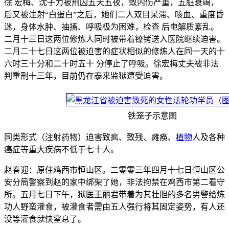
徐 宏梅、沈子力被刑囚五天五夜，致内伤严重，五脏衰竭，
后又被注射“白蛋白”之后，她们二人双目呆滞、咳血、重度昏
迷，身体水肿、抽搐、呼吸极为困难，检查 后电解质紊乱。
二月十三日这两位修炼人同时被带着镣铐送入医院继续迫害。
二月二十七日这两位被迫害的症状相似的修炼人在同一天的十
六时三十分和二十时五十 分停止了呼吸。徐宏梅丈夫被非法
判重刑十三年，目前仍在泰来监狱遭受迫害。
铁笼子示意图
同类形式（注射药物）迫害致疯、致残、瘫痪、
植物
人及各种
癌症等重大疾病不低于七十人。
赵春迎：原住鸡西市恒山区。二零零三年四月十七日恒山区公
安分局警察到赵的家中绑架了她，非法拘禁在鸡西市第二看守
所。五月七日下午，狱医王丽君带着为其壮胆的多名男警给炼
功人野蛮灌食，被灌食者需由五人强行将其固定姿势，有人还
没等灌食就快窒息了。