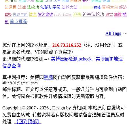
党
报应
台湾
命运
大选
故事
文革
新疆
新疆棉
暴力
李洪志
欺骗
武汉肺炎
法轮功学员
江泽民
法律
法轮功
法轮大法
真相大白
经济
活摘器官
瘟疫
谎言
迫害
迫害法轮功
言论自由
贪污腐败
退党
邪教
酷
舞弊
起诉江泽民
重点推荐
刑
马克思
All Tags
»»
您现在上网的IP地址是：
216.73.216.252
（注：没用代理，或
是高匿名代理、VPN隐藏了真实IP）
更详细的代理IP检测 -->
美博园ip检测ipcheck
||
美博园IP地理
信息查询
真相网推荐：美博园
翻墙
网自动回复获取最新翻墙软件信箱：
allinfa01@gmail.com
邮件标题、正文可以任意写或无，一般几分钟内可收到自动回
信。美博园会根据软件升级情况随时更新索取内容。
Copyright © 2007 - 2026 , Design by 真相网. 本站原创首发均可
免费自由转载. 转载资料若有版权问题请留言通知管理员及时
处理.
【回到顶部】