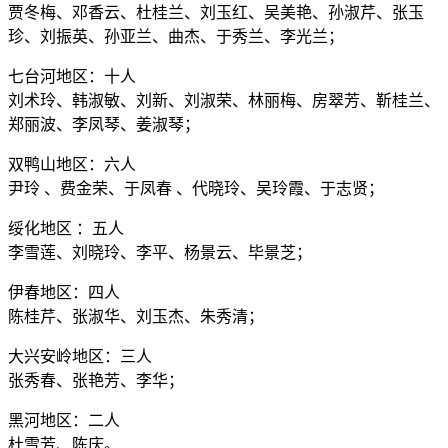
贾冬梅、邓香云、杜桂兰、刘玉红、吴美艳、孙淑芹、张玉
珍、刘振英、孙亚兰、曲杰、于秀兰、李光兰；
七台河地区：十人
刘术玲、韩淑敏、刘新、刘淑荣、林丽梅、房翠芳、靳桂兰、
郑丽波、李凤琴、姜淑琴；
双鸭山地区：六人
尹玲 、费金荣、于凤春 、代晓玲、吴玲霞、于志贤；
绥化地区 ：五人
李雪莲、刘晓玲、李平、杨景云、毕景芝；
伊春地区：四人
陈桂芹、张淑华、刘玉杰、朱秀清；
大兴安岭地区：三人
张秀春、张艳芳、李华；
黑河地区：二人
杜雪芳、陈庆。