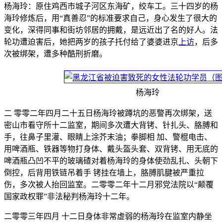
杨海玲：原住鸡西市城子河区东海矿，绞车工。三十四岁的杨
海玲修炼后，用“真善忍”的标准要求自己，身心发生了很大的
变化，深得同事和街坊邻居的拥戴，是远近出了名的好人。法
轮功遭迫害后，她把两岁的孩子托付给了婆婆进京
上访
，后多
次被绑架，遭多种酷刑折磨。
杨海玲
二 零零二年四月二十五日杨海玲被蹲坑的恶警再次绑架，送
密山市看守所十二监室，期间多次遭大背铐、针扎头、胳膊和
手，往鼻子里灌、眼睛上涂芥末油；拳脚相 加、警棍电击、
用啤酒瓶、铁器等物打身体、戴头盔头套、双背铐、用无底的
啤酒瓶凸凹不平的玻璃碴对着杨海玲的身体使劲乱扎、头朝下
倒控，后背用铁链吊着手 铐挂在墙上，胳膊肌腱被严重拉
伤，多次被人抬回监室。二零零二年十二月邪党法院以“颠覆
国家政权罪”非法秘判杨海玲十二年。
二零零三年四月 十二日身体非常虚弱的杨海玲在监室内静坐