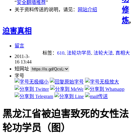
“
安全翻墙推荐
”
修
关于资料传送的说明，请见：
网站介绍
炼
,
迫害真相
留言
标签：
610
,
法轮功学员
,
法轮大法
,
真相大
2011-3-
白
,
迫害
,
酷刑
16 13:44
短网址
字号
黑龙江省被迫害致死的女性法
轮功学员（图）