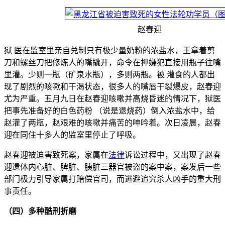
赵春迎
狱 医在监室里亲自兑制只有极少量奶粉的浓盐水，王拿着剪
刀和螺丝刀把修炼人的嘴撬开，命令在押嫌犯直接用瓶子往嘴
里灌。少则一瓶（矿泉水瓶），多则两瓶。被 灌食的人都出
现了剧烈的咳嗽和干渴状态，很多人的嘴唇干裂爆皮，赵春迎
尤为严重。五月九日在赵春迎咳嗽并高烧昏迷的情况下，狱医
把事先准备好的白色药粉 （说是退烧药）倒入浓盐水中，给
赵灌了两瓶，赵艰难的咳嗽并痛苦的呻吟着。次日凌晨，赵春
迎在同住十多人的监室里停止了呼吸。
赵春迎被迫害致死案，家属在
法律
诉讼过程中，又出现了赵春
迎遗体内心脏、脾脏、胰脏三器官被盗的案中案，案发后一些
部门极力引导家属打赔偿官司，而逃避追究杀人凶手的重大刑
事责任。
（四）多种酷刑折磨