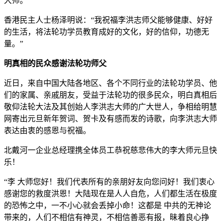
大师。”
香港民主人士杨泽明说：“我祝福李洪志师父能够健康、好好
的生活，将法轮功学员教育成好的文化，好的信仰，功德无
量。”
明真相的民众感谢法轮功师父
近日，来自中国大陆各地区、各个不同行业的法轮功学员、他
们的家属、亲戚朋友，受益于法轮功的很多民众，明白真相后
敬仰法轮大法及其创始人李洪志大师的广大世人，争相给明慧
网寄出元旦新年贺词、贺卡及有感而发的诗歌，向李洪志大师
表达由衷的感恩与祝福。
北戴河一企业总经理携全体员工恭祝慈悲伟大的李大师元旦快
乐！
“李 大师您好！我们代表所有的亲朋好友向您问好！我们衷心
感谢您的救度洪恩！大陆现在是人人自危，人们都生活在极度
的恐怖之中，一不小心就会丢掉小命！这都是 中共的无神论
带来的，人们不相信有神灵，不相信善恶有报，昧着良心挣