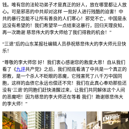
钱。唯有您的法轮功弟子才是真正的好人，放在哪里都让人放
心。可是邪恶的中共却对这样 一批好人进行残酷的迫害！中
共的暴行怎能不让所有善良的人们寒心！邪党不亡，中国是永
远没有希望的！我们希望早一点结束这暴行，回归天理良知，
再一次跪谢 慈悲伟大的李大师给了我们得救的机会！”
“三退”后的山东某报社编辑人员恭祝慈悲伟大的李大师元旦快
乐！
“尊敬的李大师您 好！我们衷心感谢您的救度大恩！自从我们
看了《
九评
共产党》之后，我们彻底看清了中共是一个真正的
邪教，是一个杀人不眨眼的恶魔，它残害死了八千万中国同
胞，这样的血债它永远也偿还不完！我们在此真心奉劝那些还
没有‘三退’的同胞们赶快清醒过来，让我们共同解体这个人间
的恶魔吧！因为慈悲的李大师还在等着 我们！跪谢慈悲伟大
的李大师！”