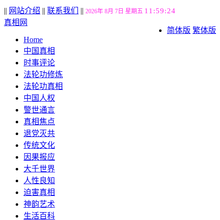
||
网站介绍
||
联系我们
||
11:59:26
2026年 8月 7日 星期五
真相网
简体版
繁体版
Home
中国真相
时事评论
法轮功修炼
法轮功真相
中国人权
警世通言
真相焦点
退党灭共
传统文化
因果报应
大千世界
人性良知
迫害真相
神韵艺术
生活百科