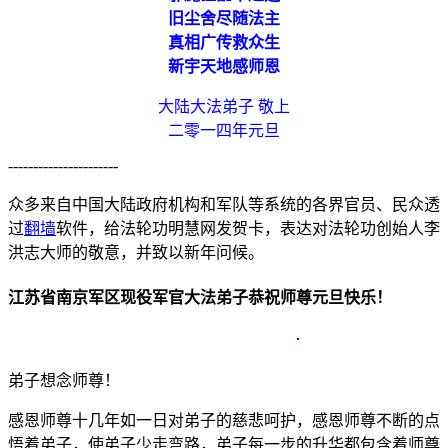
旧尘舍尽随法主
真相
广传
救众生
新宇天地感师恩
大陆大法弟子 敬上
二零一四年元旦
----------------------
众多来自中国大陆政府机构和军队等系统的各界官员、民众透
过
翻墙
软件，给法轮功明慧网发贺卡，表达对法轮功创始人李
洪志大师的敬意，并致以新年问候。
江苏省南京军区现役军官大法弟子恭祝师尊元旦快乐！
弟子想念师尊！
感恩师尊十几年如一日对弟子的慈悲呵护，感恩师尊不断的点
悟着弟子，使弟子少走弯路，弟子每一步的升华都包含着师尊