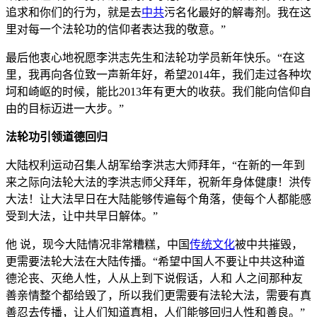
追求和你们的行为，就是去
中共
污名化最好的解毒剂。我在这
里对每一个法轮功的信仰者表达我的敬意。”
最后他衷心地祝愿李洪志先生和法轮功学员新年快乐。“在这
里，我再向各位致一声新年好，希望2014年，我们走过各种坎
坷和崎岖的时候，能比2013年有更大的收获。我们能向信仰自
由的目标迈进一大步。”
法轮功引领道德回归
大陆权利运动召集人胡军给李洪志大师拜年，“在新的一年到
来之际向法轮大法的李洪志师父拜年，祝新年身体健康！洪传
大法！让大法早日在大陆能够传遍每个角落，使每个人都能感
受到大法，让中共早日解体。”
他 说，现今大陆情况非常糟糕，中国
传统文化
被中共摧毁，
更需要法轮大法在大陆传播。“希望中国人不要让中共这种道
德沦丧、灭绝人性，人从上到下说假话，人和 人之间那种友
善亲情整个都给毁了，所以我们更需要有法轮大法，需要有真
善忍去传播，让人们知道真相，人们能够回归人性和善良。”