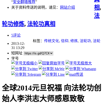
“
安全翻墙推荐
”
相
,
关于资料传送的说明，请见：
网站介绍
法
轮功修炼
,
法轮功真相
5评论
标签：
传统文化
,
信仰
,
修炼
,
法轮功
,
法轮
2013-12-
功学员
,
法轮大法
,
诺贝尔奖
,
重点推荐
31 13:29
短网址
字号
全球2014元旦祝福 向法轮功创
始人李洪志大师感恩致敬