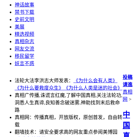
神话故事
禁书下载
史前文明
美展
精选视频
真相杂志
网友交流
移民留学
妖言不惑
投稿
法轮大法李洪志大师发表：
《为什么会有人类》
请進
《为什么要救度众生》
《为什么人类是迷的社会》
真相
真相广传播,诛谎言红魔,了解中国真相,关注法轮功,
网
>
洞悉人生真谛,良知善念破迷雾,神助找到末后救命
路
中
真相网：传播真相，开放版权，原创首发，自由转
国
载
翻墙技术：请安全要求高的网友重点参阅美博园
真