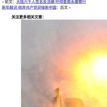
« 前文：
大陆六千人签名反活摘 吁彻查周永康罪行
新年献词 抛弃共产党迎接新中国
：后文 »
关注更多相关文章：