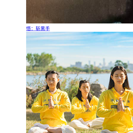
悟：斩黑手