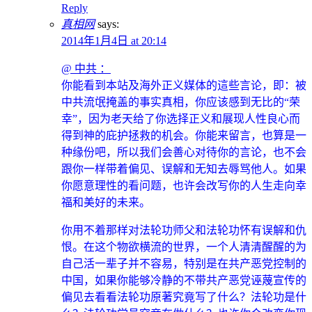
Reply
真相网
says:
2014年1月4日 at 20:14
@ 中共 ：
你能看到本站及海外正义媒体的這些言论，即：被
中共流氓掩盖的事实真相，你应该感到无比的“荣
幸”，因为老天给了你选择正义和展现人性良心而
得到神的庇护拯救的机会。你能来留言，也算是一
种缘份吧，所以我们会善心对待你的言论，也不会
跟你一样带着偏见、误解和无知去辱骂他人。如果
你愿意理性的看问题，也许会改写你的人生走向幸
福和美好的未来。
你用不着那样对法轮功师父和法轮功怀有误解和仇
恨。在这个物欲横流的世界，一个人清清醒醒的为
自己活一辈子并不容易，特别是在共产恶党控制的
中国，如果你能够冷静的不带共产恶党诬蔑宣传的
偏见去看看法轮功原著究竟写了什么？法轮功是什