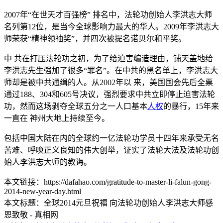
2007年“在世天才百强榜” 排名中，法轮功创始人李洪志大师
名列第12位，是当今全球影响力最大的华人。2009年李洪志大
师荣获“精神领袖奖”，并四次被提名诺贝尔和平奖。
中 共在打压法轮功之初，为了给迫害编造理由，铺天盖地给
李洪志先生强加了很多“罪名”。在中共的黑名单上，李洪志大
师却是被中共通缉的人。从2002年以 来，美国国会先后全票
通过188、304和605号决议，强烈要求中共立即停止迫害法轮
功，然而这场剥夺全球五分之一人口基本
人权
的暴行，15年来
一直在 神州大地上持续至今。
包括中国大陆在内的全球约一亿法轮功学员十四年来承受无名
苦难、呼唤正义良知的伟大创举，证实了法轮大法及法轮功创
始人李洪志大师的教诲。
本文链接：https://dafahao.com/gratitude-to-master-li-falun-gong-
2014-new-year-day.html
本文标题：全球2014元旦祝福 向法轮功创始人李洪志大师感
恩致敬 - 真相网