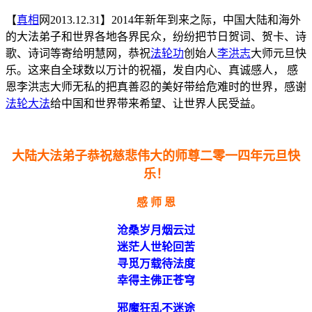
【
真相
网2013.12.31】2014年新年到来之际，中国大陆和海外
的大法弟子和世界各地各界民众，纷纷把节日贺词、贺卡、诗
歌、诗词等寄给明慧网，恭祝
法轮功
创始人
李洪志
大师元旦快
乐。这来自全球数以万计的祝福，发自内心、真诚感人， 感
恩李洪志大师无私的把真善忍的美好带给危难时的世界，感谢
法轮大法
给中国和世界带来希望、让世界人民受益。
大陆大法弟子恭祝慈悲伟大的师尊二零一四年元旦快
乐！
感 师 恩
沧桑岁月烟
云
过
迷茫人世轮回苦
寻觅万载待法度
幸得主佛正苍穹
邪魔狂乱不迷途