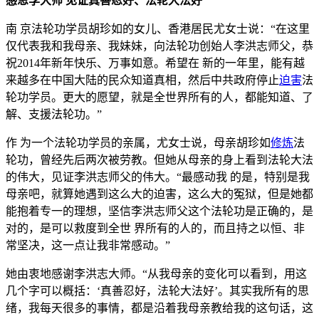
感恩李大师 见证真善忍好、法轮大法好
南 京法轮功学员胡珍如的女儿、香港居民尤女士说：“在这里
仅代表我和我母亲、我妹妹，向法轮功创始人李洪志师父，恭
祝2014年新年快乐、万事如意。希望在 新的一年里，能有越
来越多在中国大陆的民众知道真相，然后中共政府停止
迫害
法
轮功学员。更大的愿望，就是全世界所有的人，都能知道、了
解、支援法轮功。”
作 为一个法轮功学员的亲属，尤女士说，母亲胡珍如
修炼
法
轮功，曾经先后两次被劳教。但她从母亲的身上看到法轮大法
的伟大，见证李洪志师父的伟大。“最感动我 的是，特别是我
母亲吧，就算她遇到这么大的迫害，这么大的冤狱，但是她都
能抱着专一的理想，坚信李洪志师父这个法轮功是正确的，是
对的，是可以救度到全世 界所有的人的，而且持之以恒、非
常坚决，这一点让我非常感动。”
她由衷地感谢李洪志大师。“从我母亲的变化可以看到，用这
几个字可以概括：‘真善忍好，法轮大法好’。其实我所有的思
绪，我每天很多的事情，都是沿着我母亲教给我的这句话，这