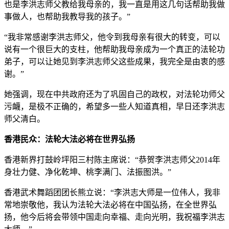
也是李洪志师父教给我母亲的，我一直是用这几句话帮助我做
事做人，也帮助我教导我的孩子。”
“我非常感谢李洪志师父，他令到我母亲有很大的转变，可以
说有一个很巨大的支柱，他帮助我母亲成为一个真正的法轮功
弟子，可以让她见到李洪志师父这些成果，我完全是由衷的感
谢。”
她强调，现在中共政府还为了巩固自己的政权，对法轮功师父
污衊，是极不正确的，希望多一些人知道真相，早日还李洪志
师父清白。
香港民众：法轮大法必将在世界弘扬
香港新界打鼓岭坪阳三村陈主席说：“恭贺李洪志师父2014年
身壮力健、净化乾坤、桃李满门、法振图洪。”
香港武术舞蹈团团长熊立说：“李洪志大师是一位伟人，我非
常地崇敬他，我认为法轮大法必将在中国弘扬，在全世界弘
扬，他今后将会带领中国走向幸福、走向光明，我祝福李洪志