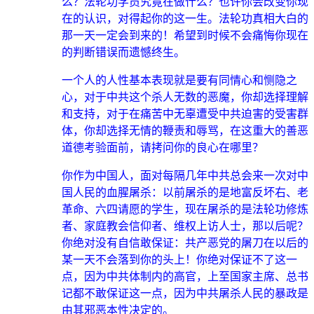
么？法轮功学员究竟在做什么？也许你会改变你现
在的认识，对得起你的这一生。法轮功真相大白的
那一天一定会到来的！希望到时候不会痛悔你现在
的判断错误而遗憾终生。
一个人的人性基本表现就是要有同情心和恻隐之
心，对于中共这个杀人无数的恶魔，你却选择理解
和支持，对于在痛苦中无辜遭受中共迫害的受害群
体，你却选择无情的鞭责和辱骂，在这重大的善恶
道德考验面前，请拷问你的良心在哪里？
你作为中国人，面对每隔几年中共总会来一次对中
国人民的血腥屠杀：以前屠杀的是地富反坏右、老
革命、六四请愿的学生，现在屠杀的是法轮功修炼
者、家庭教会信仰者、维权上访人士，那以后呢？
你绝对没有自信敢保证：共产恶党的屠刀在以后的
某一天不会落到你的头上！你绝对保证不了这一
点，因为中共体制内的高官，上至国家主席、总书
记都不敢保证这一点，因为中共屠杀人民的暴政是
由其邪恶本性决定的。