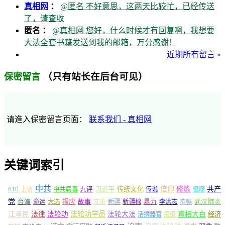
真相网
：
@匿名 不好意思，这两天比较忙，已经传送
了，请查收
匿名 ：
@真相网 您好，什么时候才有回复啊，我想要
大法全套书籍发送到我的邮箱，万分感谢！
近期所有留言 »
（只有站长在后台可见）
保密留言
请進入保密留言页面：
联系我们 - 真相网
关键词索引
中共
信仰
修炼
610
传统文化
共产
上访
中共病毒
九评
习近平
传说
健康
党
报应
台湾
命运
大选
故事
文革
新疆
新疆棉
暴力
李洪志
欺骗
武汉肺炎
法轮功学员
江泽民
法律
法轮功
法轮大法
真相大白
经济
活摘器官
瘟疫