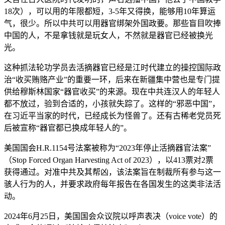
18次），可以用的年限都短，3-5年又得换，能够用10年算运
气，很少。所以中共可以用器官绑架外国政要。那些盲目吹捧
中国的人，不是拿钱就是玩女人，不然就是器官已经被换光
光。
这种抓法轮功学员去活摘器官已经是江时代建立的操控国际政
治“收买贿赂产业”的重要一环，后来在新疆集中营也是专门提
供给穆斯林国家“器官收买”的来源。现在中共连汉人的年轻人
都不放过，验到合适的，小孩就失踪了。这样的“邪恶中国”，
在习近平当家的时代，已经成长为怪兽了。还有古稀老党员死
后被宣称“器官都已换成年轻人的”。
美国国会H.R.1154号法案被称为“2023年停止活摘器官法案”
（Stop Forced Organ Harvesting Act of 2023），以413票对2票
获得通过。对准中共及其帮凶，该法案旨在制裁所有参与这一
骇人行为的人，并要求政府每年报告在各国发生的这类非法活
动。
2024年6月25日，美国国会众议院以呼声表决（voice vote）的