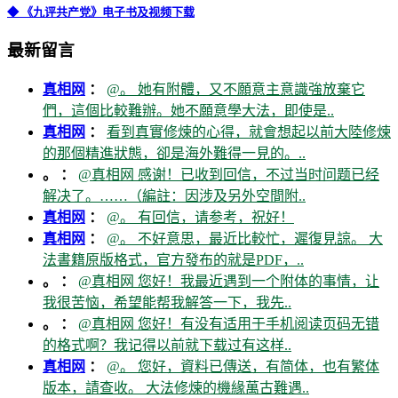
◆ 《九评共产党》电子书及视频下载
最新留言
真相网
：
@。 她有附體，又不願意主意識強放棄它
們，這個比較難辦。她不願意學大法，即使是..
真相网
：
看到真實修煉的心得，就會想起以前大陸修煉
的那個精進狀態，卻是海外難得一見的。..
。 ：
@真相网 感谢！已收到回信，不过当时问题已经
解决了。……（編註：因涉及另外空間附..
真相网
：
@。 有回信，请参考，祝好！
真相网
：
@。 不好意思，最近比較忙，遲復見諒。 大
法書籍原版格式，官方發布的就是PDF，..
。 ：
@真相网 您好！我最近遇到一个附体的事情，让
我很苦恼，希望能帮我解答一下，我先..
。 ：
@真相网 您好！有没有适用于手机阅读页码无错
的格式啊？我记得以前就下载过有这样..
真相网
：
@。 您好，資料已傳送，有简体，也有繁体
版本，請查收。 大法修煉的機緣萬古難遇..