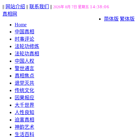
||
网站介绍
||
联系我们
||
14:38:06
2026年 8月 7日 星期五
真相网
简体版
繁体版
Home
中国真相
时事评论
法轮功修炼
法轮功真相
中国人权
警世通言
真相焦点
退党灭共
传统文化
因果报应
大千世界
人性良知
迫害真相
神韵艺术
生活百科