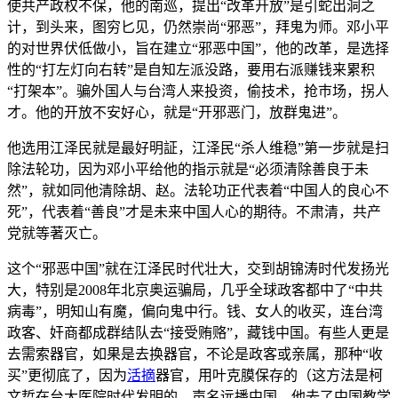
使共产政权不保，他的南巡，提出“改革开放”是引蛇出洞之
计，到头来，图穷匕见，仍然崇尚“邪恶”，拜鬼为师。邓小平
的对世界伏低做小，旨在建立“邪恶中国”，他的改革，是选择
性的“打左灯向右转”是自知左派没路，要用右派赚钱来累积
“打架本”。骗外国人与台湾人来投资，偷技术，抢巿场，拐人
才。他的开放不安好心，就是“开邪恶门，放群鬼进”。
他选用江泽民就是最好明証，江泽民“杀人维稳”第一步就是扫
除法轮功，因为邓小平给他的指示就是“必须清除善良于未
然”，就如同他清除胡、赵。法轮功正代表着“中国人的良心不
死”，代表着“善良”才是未来中国人心的期待。不肃清，共产
党就等著灭亡。
这个“邪恶中国”就在江泽民时代壮大，交到胡锦涛时代发扬光
大，特别是2008年北京奥运骗局，几乎全球政客都中了“中共
病毒”，明知山有魔，偏向鬼中行。钱、女人的收买，连台湾
政客、奸商都成群结队去“接受贿赂”，藏钱中国。有些人更是
去需索器官，如果是去换器官，不论是政客或亲属，那种“收
买”更彻底了，因为
活摘
器官，用叶克膜保存的（这方法是柯
文哲在台大医院时代发明的，声名远播中国，他去了中国教学