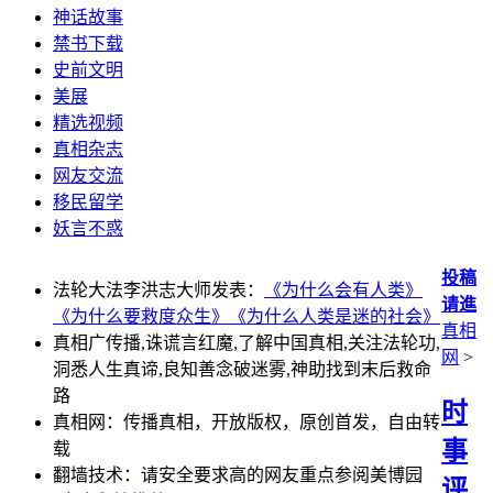
神话故事
禁书下载
史前文明
美展
精选视频
真相杂志
网友交流
移民留学
妖言不惑
投稿
法轮大法李洪志大师发表：
《为什么会有人类》
请進
《为什么要救度众生》
《为什么人类是迷的社会》
真相
真相广传播,诛谎言红魔,了解中国真相,关注法轮功,
网
>
洞悉人生真谛,良知善念破迷雾,神助找到末后救命
路
时
真相网：传播真相，开放版权，原创首发，自由转
事
载
翻墙技术：请安全要求高的网友重点参阅美博园
评