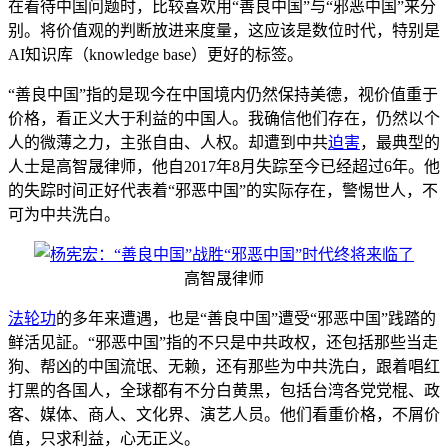
在看待中国问题时，比较喜欢用“善良中国”与“邪恶中国”来分
别。将价值观的判断放进来度量，这应该是数位时代，特别是
AI知识库（knowledge base）更好的标签。
“善良中国”指的是现今在中国境内仍然保持美德，视价值重于
价格，看正义大于利益的中国人。我确信他们存在，仍然以个
人的微薄之力，主张自由、人权。却遭到中共
迫害
，最典型的
人士是高智晟律师，他自2017年8月失踪至今已经超过6年。他
的失踪时间正好代表着“邪恶中国”的实际存在，警惕世人，不
可为中共洗白。
高智晟律师
法轮功
的多年来遭遇，也是“善良中国”遭受“邪恶中国”践踏的
鲜活见証。“邪恶中国”指的不只是中共政权，还包括那些当走
狗、帮凶的中国流氓、无赖，还有那些为中共洗白，跟着唱红
打黑的各国人，全球都有不分白黄黒，包括台湾各党党棍、政
客、媒体、商人、文化界、演艺人员。他们看重价格，不屑价
值，只求利益，心无正义。