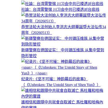
社論：台湾需警惕 川习会中共已摸透对台底线
恭贺法轮大法创始人李洪志大師華誕暨大法弘传34
周年（20260513）
新疆警察在德国证实： 中共镇压维族 从集中营到
隐形管控
纪录片:《坚不可摧：神韵幕后的故事》
（《Unbroken: The Untold Story of Shen Yun》）
誰相信和跟隨中共就會自取滅亡 馬杜羅和哈梅內
伊的實證