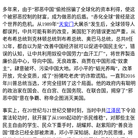
多年来，由于“邪恶中国”偷抢拐骗了全球化的资本利得，使这
个被邪恶控制的财富，成为做恶的后盾。“赤化全球”曾经是这
个世界的危机。从1989年“
天安门
大屠杀”发生后，全球领导人
都误判，中共可能有新的改变，美国犯下的错误更加严重，从
老布希总统到克林顿总统到布希总统、奥巴马总统，总共8任
32年，都自以为是“改善中国经济就可以促进中国民主化”，错
误的认知，让中共利用奴役中国劳力“血汗工厂”，将世界製造
廉价品中心，导向中国。无良政客、商贾在中国形成“奴隶
主”，肆意破坏、污染中国大地。邓小平的“韬光养晦”，改革
开放，完全变质，成了“扮猪吃老虎”的诈欺谎陷。一直到2016
年川普总统当选，才完全扭转了这个局面。他的政府内有聪明
的政治家在国会、在白宫、在国务院、在联合国，揭穿了“邪
恶中国”意在争覇、称帝企图消灭美国。
事实上，在20世纪与21世纪交替时刻，当时中共
江泽民
下令迫
害法轮功时，就开展了从1989起动的“杀民维稳”，对那些主张
民主自由的学生、民众下重手时，胡耀邦、赵紫阳的“善良治
国”理念已经全部被肃清，邓小平深知胡、赵的为民思维，将