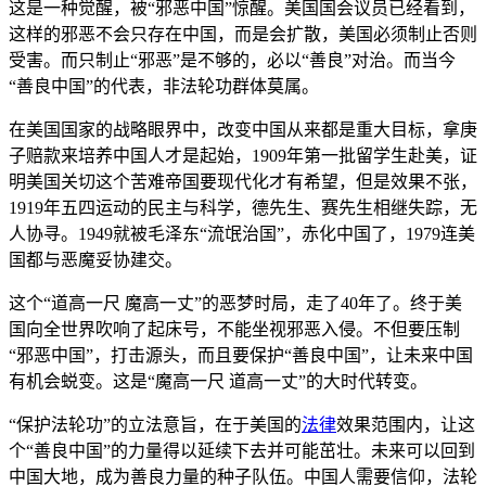
这是一种觉醒，被“邪恶中国”惊醒。美国国会议员已经看到，
这样的邪恶不会只存在中国，而是会扩散，美国必须制止否则
受害。而只制止“邪恶”是不够的，必以“善良”对治。而当今
“善良中国”的代表，非法轮功群体莫属。
在美国国家的战略眼界中，改变中国从来都是重大目标，拿庚
子赔款来培养中国人才是起始，1909年第一批留学生赴美，证
明美国关切这个苦难帝国要现代化才有希望，但是效果不张，
1919年五四运动的民主与科学，德先生、赛先生相继失踪，无
人协寻。1949就被毛泽东“流氓治国”，赤化中国了，1979连美
国都与恶魔妥协建交。
这个“道高一尺 魔高一丈”的恶梦时局，走了40年了。终于美
国向全世界吹响了起床号，不能坐视邪恶入侵。不但要压制
“邪恶中国”，打击源头，而且要保护“善良中国”，让未来中国
有机会蜕变。这是“魔高一尺 道高一丈”的大时代转变。
“保护法轮功”的立法意旨，在于美国的
法律
效果范围内，让这
个“善良中国”的力量得以延续下去并可能茁壮。未来可以回到
中国大地，成为善良力量的种子队伍。中国人需要信仰，法轮