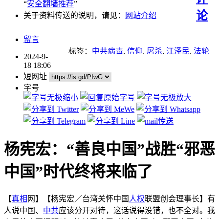
“
安全翻墙推荐
”
论
关于资料传送的说明，请见：
网站介绍
留言
标签：
中共病毒
,
信仰
,
屠杀
,
江泽民
,
法轮
2024-9-
功学员
,
活摘器官
,
迫害
,
迫害法轮功
,
高智
18 18:06
晟
短网址
字号
杨宪宏：“善良中国”战胜“邪恶
中国”时代终将来临了
【
真相
网】【杨宪宏／台湾关怀中国
人权
联盟创会理事长】有
人说中国、
中共
应该分开对待，这话说得没错，也不全对。我