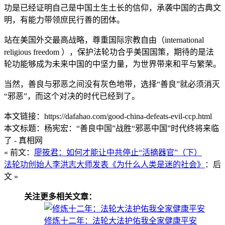
功是已经证明自己是中国土生土长的信仰，承袭中国的古典文
明，有能力带领庶民行善的团体。
站在美国外交最高战略，尊重国际宗教自由（international
religious freedom ），保护法轮功合乎美国国策，期待的是法
轮功能够成为未来中国的中坚力量，为世界带来和平与繁荣。
当然，善良与邪恶之间没有灰色地带，选择“善良”就必须消灭
“邪恶”，而这个对决的时代已经到了。
本文链接：https://dafahao.com/good-china-defeats-evil-ccp.html
本文标题：杨宪宏：“善良中国”战胜“邪恶中国”时代终将来临
了 - 真相网
« 前文：
廖筱君：如何才能让中共停止“活摘器官”（下）
法轮功创始人李洪志大师发表《为什么人类是迷的社会》
：后
文 »
关注更多相关文章：
修炼十二年：法轮大法护佑我全家健康平安