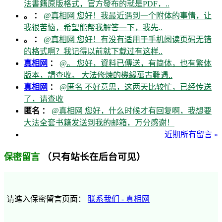
法書籍原版格式，官方發布的就是PDF，..
。 ：
@真相网 您好！我最近遇到一个附体的事情，让
我很苦恼，希望能帮我解答一下，我先..
。 ：
@真相网 您好！有没有适用于手机阅读页码无错
的格式啊？我记得以前就下载过有这样..
真相网
：
@。 您好，資料已傳送，有简体，也有繁体
版本，請查收。 大法修煉的機緣萬古難遇..
真相网
：
@匿名 不好意思，这两天比较忙，已经传送
了，请查收
匿名 ：
@真相网 您好，什么时候才有回复啊，我想要
大法全套书籍发送到我的邮箱，万分感谢！
近期所有留言 »
（只有站长在后台可见）
保密留言
请進入保密留言页面：
联系我们 - 真相网