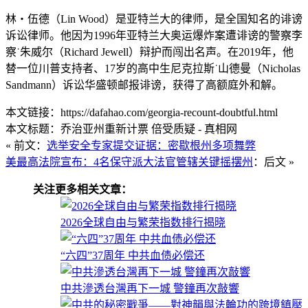
林‧伍德（Lin Wood）是亚特兰大的律师，是全国知名的诽谤
诉讼律师。他因为1996年亚特兰大奥运爆炸案遭诽谤的警察李
察˙朱威尔（Richard Jewell）辩护而闯出名声。在2019年，他
替一位川普支持者、17岁的高中生尼克拉斯˙山德曼（Nicholas
Sandmann）诉讼华盛顿邮报诽谤，获得了高额庭外和解。
本文链接：https://dafahao.com/georgia-recount-doubtful.html
本文标题：乔治亚州重新计票 倍受质疑 - 真相网
« 前文：
选举安全专家提交证据：密歇根州多项舞弊
美最高法院宣布：4名保守派大法官管辖关键摇摆州
：后文 »
关注更多相关文章：
2026全球自由与繁荣指数排行揭晓
“六四”37周年 中共血债必偿还
中共滲透台灣再下一城 警鐘再次敲響