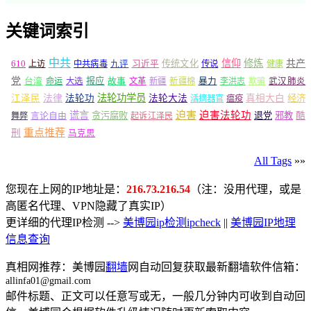
关键词索引
中共
信仰
修炼
610
传统文化
共产
上访
中共病毒
九评
习近平
传说
健康
党
报应
台湾
命运
大选
故事
文革
新疆
新疆棉
暴力
李洪志
欺骗
武汉肺炎
法轮功学员
江泽民
法律
法轮功
法轮大法
真相大白
经济
活摘器官
瘟疫
谎言
迫害
迫害法轮功
言论自由
贪污腐败
退党
邪教
酷
舞弊
起诉江泽民
重点推荐
刑
马克思
All Tags
»»
您现在上网的IP地址是：
216.73.216.54
（注：没用代理，或是
高匿名代理、VPN隐藏了真实IP）
更详细的代理IP检测 -->
美博园ip检测ipcheck
||
美博园IP地理
信息查询
真相网推荐：美博园
翻墙
网自动回复获取最新翻墙软件信箱：
allinfa01@gmail.com
邮件标题、正文可以任意写或无，一般几分钟内可收到自动回