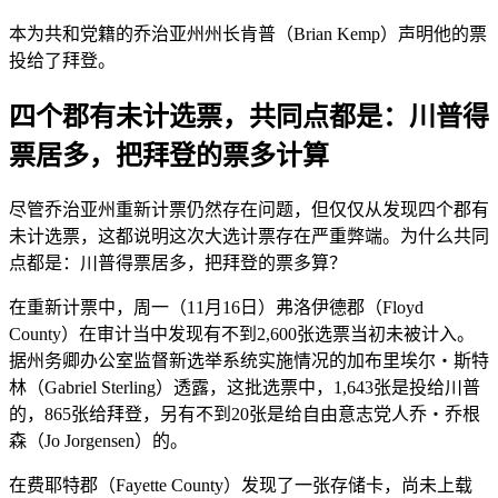
本为共和党籍的乔治亚州州长肯普（Brian Kemp）声明他的票
投给了拜登。
四个郡有未计选票，共同点都是：川普得
票居多，把拜登的票多计算
尽管乔治亚州重新计票仍然存在问题，但仅仅从发现四个郡有
未计选票，这都说明这次大选计票存在严重弊端。为什么共同
点都是：川普得票居多，把拜登的票多算？
在重新计票中，周一（11月16日）弗洛伊德郡（Floyd
County）在审计当中发现有不到2,600张选票当初未被计入。
据州务卿办公室监督新选举系统实施情况的加布里埃尔‧斯特
林（Gabriel Sterling）透露，这批选票中，1,643张是投给川普
的，865张给拜登，另有不到20张是给自由意志党人乔‧乔根
森（Jo Jorgensen）的。
在费耶特郡（Fayette County）发现了一张存储卡，尚未上载