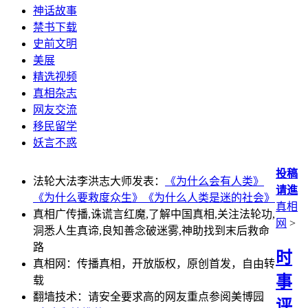
神话故事
禁书下载
史前文明
美展
精选视频
真相杂志
网友交流
移民留学
妖言不惑
投稿
法轮大法李洪志大师发表：
《为什么会有人类》
请進
《为什么要救度众生》
《为什么人类是迷的社会》
真相
真相广传播,诛谎言红魔,了解中国真相,关注法轮功,
网
>
洞悉人生真谛,良知善念破迷雾,神助找到末后救命
路
时
真相网：传播真相，开放版权，原创首发，自由转
事
载
翻墙技术：请安全要求高的网友重点参阅美博园
评