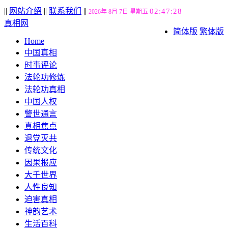
||
网站介绍
||
联系我们
||
02:47:28
2026年 8月 7日 星期五
真相网
简体版
繁体版
Home
中国真相
时事评论
法轮功修炼
法轮功真相
中国人权
警世通言
真相焦点
退党灭共
传统文化
因果报应
大千世界
人性良知
迫害真相
神韵艺术
生活百科