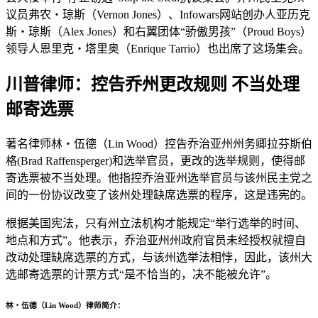
议员弗农・琼斯（Vernon Jones）、Infowars网站创办人亚历克
斯・琼斯（Alex Jones）和右翼团体“骄傲男孩”（Proud Boys）
领导人恩里克・塔里奥（Enrique Tarrio）也出席了这场集会。
川普律师：控告乔州更改规则 不当处理
邮寄选票
著名律师林‧伍德（Lin Wood）控告乔治亚州州务卿拉芬斯伯
格(Brad Raffensperger)和选举官员，更改的选举规则，使得邮
寄选票被不当处理。他指控乔治亚州选举官员与该州民主党之
间的一份协议改变了该州处理缺席选票的程序，这是违宪的。
根据美国宪法，只有州立法机构才能规定“举行选举的时间、
地点和方式”。他表示，乔治亚州州政府官员未经授权就擅自
改动处理缺席选票的方式，与该州选举法相悖，因此，该州大
选邮寄选票的计票方式“是不恰当的，决不能被允许”。
林‧伍德（Lin Wood）律师简介：