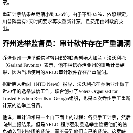
票。
重新计票结果差距缩小到0.26％。由于不到0.5％，依照规定，
川普阵营有2天时间要求再次重新计票，且费用由州政府支
出。
乔州选举监督员：审计软件存在严重漏洞
乔治亚州一选举诚信监督组织的联合创始人加兰‧法沃利托
（Garland Favorito）表示，他不相信乔治亚州的重新计票结
果，因为当地使用的ARLO审计软件存在严重漏洞。
据新唐人新闻（NTD News）报导，法沃利托在乔治亚州做了
近20年的选举诚信工作，联合创办了Voters Organized for
Trusted Election Results in Georgia组织，也是本次乔州手工重新
计票的选举监督员。
他说，审计通常是一个自下而上的过程：各县手工计票，然后
向州上报结果。但是ARLO“程序强制县选举主管把他们的信
息输入到州务卿的系统，而不是到他们自己的系统。这意味