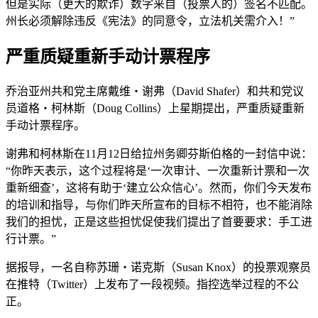
但是实际（更大的欺诈）数字来自（投票人的）签名不匹配。
州长必须解除违反《宪法》的同意令，立法机关需介入！”
严重质疑重新手动计票程序
乔治亚州共和党主席戴维‧谢弗（David Shafer）和共和党议
员道格‧柯林斯（Doug Collins）上星期提出，严重质疑重新
手动计票程序。
谢弗和柯林斯在11月12日给拉州务卿芬斯伯格的一封信中说：
“你昨天表示，这个过程将是‘一次审计、一次重新计票和一次
重新细查’，这将有助于‘建立公众信心’。然而，你们今天发布
的培训和指导，与你们昨天所宣布的目标不相符，也不能消除
我们的担忧，正是这些担忧促使我们提出了首要要求：手工进
行计票。”
据报导，一名自称苏珊‧诺克斯（Susan Knox）的投票观察员
在推特（Twitter）上发布了一段视频。指控选举过程的不公
正。