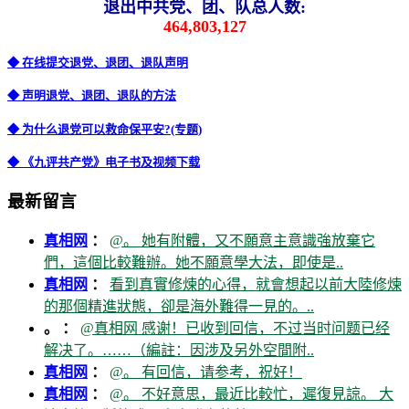
退出中共党、团、队总人数:
464,803,127
◆ 在线提交退党、退团、退队声明
◆ 声明退党、退团、退队的方法
◆ 为什么退党可以救命保平安?(专题)
◆ 《九评共产党》电子书及视频下载
最新留言
真相网
：
@。 她有附體，又不願意主意識強放棄它
們，這個比較難辦。她不願意學大法，即使是..
真相网
：
看到真實修煉的心得，就會想起以前大陸修煉
的那個精進狀態，卻是海外難得一見的。..
。 ：
@真相网 感谢！已收到回信，不过当时问题已经
解决了。……（編註：因涉及另外空間附..
真相网
：
@。 有回信，请参考，祝好！
真相网
：
@。 不好意思，最近比較忙，遲復見諒。 大