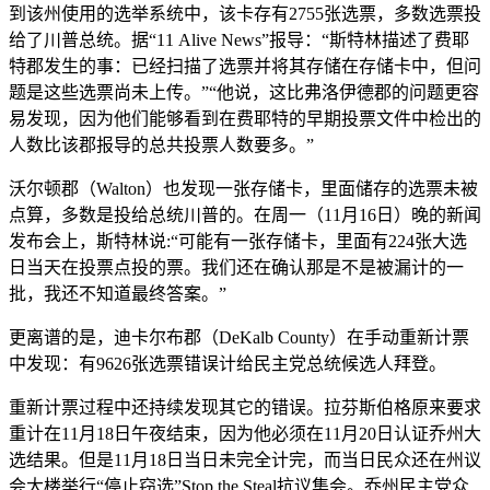
到该州使用的选举系统中，该卡存有2755张选票，多数选票投
给了川普总统。据“11 Alive News”报导：“斯特林描述了费耶
特郡发生的事：已经扫描了选票并将其存储在存储卡中，但问
题是这些选票尚未上传。”“他说，这比弗洛伊德郡的问题更容
易发现，因为他们能够看到在费耶特的早期投票文件中检出的
人数比该郡报导的总共投票人数要多。”
沃尔顿郡（Walton）也发现一张存储卡，里面储存的选票未被
点算，多数是投给总统川普的。在周一（11月16日）晚的新闻
发布会上，斯特林说:“可能有一张存储卡，里面有224张大选
日当天在投票点投的票。我们还在确认那是不是被漏计的一
批，我还不知道最终答案。”
更离谱的是，迪卡尔布郡（DeKalb County）在手动重新计票
中发现：有9626张选票错误计给民主党总统候选人拜登。
重新计票过程中还持续发现其它的错误。拉芬斯伯格原来要求
重计在11月18日午夜结束，因为他必须在11月20日认证乔州大
选结果。但是11月18日当日未完全计完，而当日民众还在州议
会大楼举行“停止窃选”Stop the Steal抗议集会。乔州民主党众