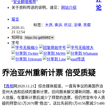
“
安全翻墙推荐
”
论
关于资料传送的说明，请见：
网站介绍
留言
标签：
大选
,
奥运
,
抗议
,
法律
,
贪腐
2020-11-
21 12:54
短网址
字号
乔治亚州重新计票 倍受质疑
【
真相
网2020.11.21】综合媒体报道，一直有争议的美国乔治
亚州大选和后续的重新计票，旧问题未解又爆新问题，难以令
人信服，在重新计票后减少了拜登的选票，但仍然宣布令人质
疑的拜登以1万2670票“胜出”，这比先前的1万4156票減少1486