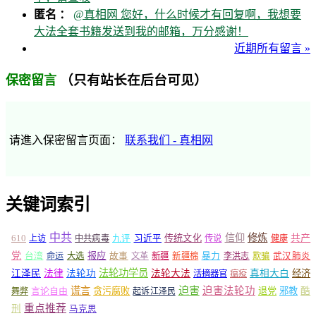
匿名 ：
@真相网 您好，什么时候才有回复啊，我想要
大法全套书籍发送到我的邮箱，万分感谢！
近期所有留言 »
（只有站长在后台可见）
保密留言
请進入保密留言页面：
联系我们 - 真相网
关键词索引
中共
信仰
修炼
610
传统文化
共产
上访
中共病毒
九评
习近平
传说
健康
党
报应
台湾
命运
大选
故事
文革
新疆
新疆棉
暴力
李洪志
欺骗
武汉肺炎
法轮功学员
江泽民
法律
法轮功
法轮大法
真相大白
经济
活摘器官
瘟疫
谎言
迫害
迫害法轮功
言论自由
贪污腐败
退党
邪教
酷
舞弊
起诉江泽民
重点推荐
刑
马克思