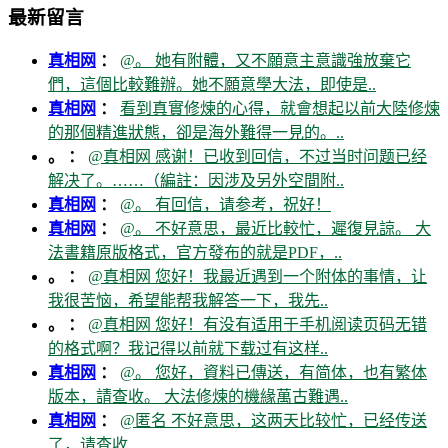
最新留言
真相网
：
@。 她有附體，又不願意主意識強放棄它
們，這個比較難辦。她不願意學大法，即使是..
真相网
：
看到真實修煉的心得，就會想起以前大陸修煉
的那個精進狀態，卻是海外難得一見的。..
。 ：
@真相网 感谢！已收到回信，不过当时问题已经
解决了。……（編註：因涉及另外空間附..
真相网
：
@。 有回信，请参考，祝好！
真相网
：
@。 不好意思，最近比較忙，遲復見諒。 大
法書籍原版格式，官方發布的就是PDF，..
。 ：
@真相网 您好！我最近遇到一个附体的事情，让
我很苦恼，希望能帮我解答一下，我先..
。 ：
@真相网 您好！有没有适用于手机阅读页码无错
的格式啊？我记得以前就下载过有这样..
真相网
：
@。 您好，資料已傳送，有简体，也有繁体
版本，請查收。 大法修煉的機緣萬古難遇..
真相网
：
@匿名 不好意思，这两天比较忙，已经传送
了，请查收