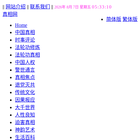
||
网站介绍
||
联系我们
||
05:33:10
2026年 8月 7日 星期五
真相网
简体版
繁体版
Home
中国真相
时事评论
法轮功修炼
法轮功真相
中国人权
警世通言
真相焦点
退党灭共
传统文化
因果报应
大千世界
人性良知
迫害真相
神韵艺术
生活百科