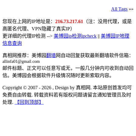
All Tags
»»
您现在上网的IP地址是：
216.73.217.61
（注：没用代理，或是
高匿名代理、VPN隐藏了真实IP）
更详细的代理IP检测 -->
美博园ip检测ipcheck
||
美博园IP地理
信息查询
真相网推荐：美博园
翻墙
网自动回复获取最新翻墙软件信箱：
allinfa01@gmail.com
邮件标题、正文可以任意写或无，一般几分钟内可收到自动回
信。美博园会根据软件升级情况随时更新索取内容。
Copyright © 2007 - 2026 , Design by 真相网. 本站原创首发均可
免费自由转载. 转载资料若有版权问题请留言通知管理员及时
处理.
【回到顶部】