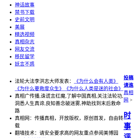
神话故事
禁书下载
史前文明
美展
精选视频
真相杂志
网友交流
移民留学
妖言不惑
投稿
法轮大法李洪志大师发表：
《为什么会有人类》
请進
《为什么要救度众生》
《为什么人类是迷的社会》
真相
真相广传播,诛谎言红魔,了解中国真相,关注法轮功,
网
>
洞悉人生真谛,良知善念破迷雾,神助找到末后救命
路
时
真相网：传播真相，开放版权，原创首发，自由转
事
载
翻墙技术：请安全要求高的网友重点参阅美博园
评