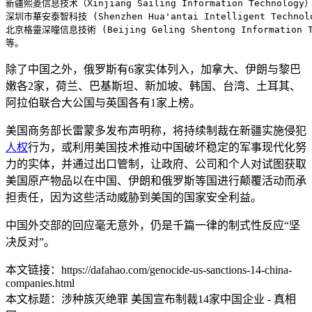
新疆熙菱信息技术（Xinjiang Sailing Information Technology）
深圳市華安泰智科技 (Shenzhen Hua'antai Intelligent Technolo
北京格靈深曈信息技術 (Beijing Geling Shentong Information T
除了中国之外，俄罗斯有6家实体列入，加拿大、伊朗与黎巴
嫩各2家，荷兰、巴基斯坦、新加坡、韩国、台湾、土耳其、
阿拉伯联合大公国与英国各有1家上榜。
美国商务部长雷蒙多发布声明称，将持续制裁在新疆实施侵犯
人权
行为，或利用美国技术推动中国破坏稳定的军事现代化努
力的实体，并通过出口管制，让政府、公司和个人对试图获取
美国原产物品以在中国、伊朗和俄罗斯等国进行颠覆活动而承
担责任，因为这些活动威胁到美国的国家安全利益。
中国外交部的回应毫无意外，仍是千篇一律的制式性反应“坚
决反对”。
本文链接：https://dafahao.com/genocide-us-sanctions-14-china-
companies.html
本文标题：涉种族灭绝罪 美国宣布制裁14家中国企业 - 真相