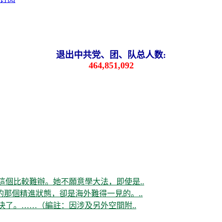
退出中共党、团、队总人数:
464,851,092
這個比較難辦。她不願意學大法，即使是..
那個精進狀態，卻是海外難得一見的。..
决了。……（編註：因涉及另外空間附..