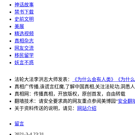
神话故事
禁书下载
史前文明
美展
精选视频
真相杂志
网友交流
移民留学
妖言不惑
法轮大法李洪志大师发表：
《为什么会有人类》
《为什么
真相广传播,诛谎言红魔,了解中国真相,关注法轮功,洞悉
真相网：传播真相，开放版权，原创首发，自由转载
翻墙技术：请安全要求高的网友重点参阅美博园“
安全翻
关于资料传送的说明，请见：
网站介绍
留言
2021-3-4 23:31