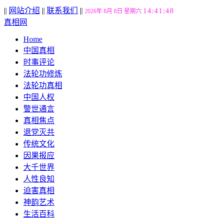
||
网站介绍
||
联系我们
||
14:41:49
2026年 8月 8日 星期六
真相网
Home
中国真相
时事评论
法轮功修炼
法轮功真相
中国人权
警世通言
真相焦点
退党灭共
传统文化
因果报应
大千世界
人性良知
迫害真相
神韵艺术
生活百科