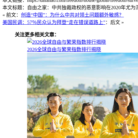
本文链接：https://dafahao.com/freedom-house-global-freedom-survey
本文标题：自由之家：中共独裁政权的恶意影响在2020年尤为深远
« 前文：
创造“中国”：为什么中共对领土问题额外敏感？
美国民调：57％民众认为拜登“走在错误道路上”
：后文 »
关注更多相关文章：
2026全球自由与繁荣指数排行揭晓