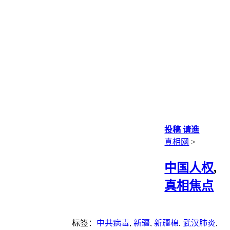
投稿 请進
真相网
>
中国人权
,
真相焦点
标签：
中共病毒
,
新疆
,
新疆棉
,
武汉肺炎
,