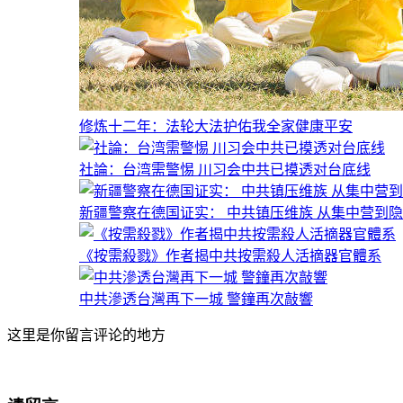
修炼十二年：法轮大法护佑我全家健康平安
社論：台湾需警惕 川习会中共已摸透对台底线
新疆警察在德国证实： 中共镇压维族 从集中营到
《按需殺戮》作者揭中共按需殺人活摘器官體系
中共滲透台灣再下一城 警鐘再次敲響
这里是你留言评论的地方