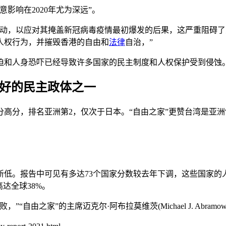
影响在2020年尤为深远”。
运动，以应对其掩盖新冠病毒疫情最初爆发的后果，这严重阻碍
人权行为，并摧毁香港的自由和
法律
自治，”
迫和人身恐吓已经导致许多国家的民主制度和人权保护受到侵蚀
最好的民主政体之一
4分高分，排名亚洲第2，仅次于日本。“自由之家”更赞台湾是亚洲
新低。报告中可见有多达73个国家分数较去年下调，这些国家的
达全球38%。
家”的主席迈克尔·阿布拉莫维茨(Michael J. Abramowi