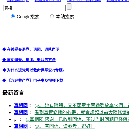
Google搜索
本站搜索
◆ 在线提交退党、退团、退队声明
◆ 声明退党、退团、退队的方法
◆ 为什么退党可以救命保平安?(专题)
◆ 《九评共产党》电子书及视频下载
最新留言
真相网
：
@。 她有附體，又不願意主意識強放棄它們，
真相网
：
看到真實修煉的心得，就會想起以前大陸修煉的
。 ：
@真相网 感谢！已收到回信，不过当时问题已经解
真相网
：
@。 有回信，请参考，祝好！