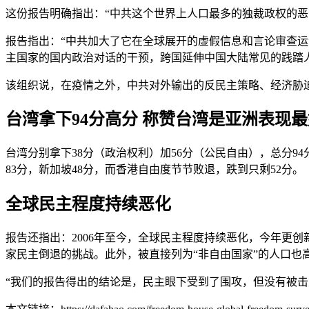
这份报告明确指出：“中共这个世界上人口最多的独裁政权的恶意
报告指出：“中共加大了它在全球展开的虚假信息和言论审查
主国家的国内政治对话的干预，跨国延伸中国大陆常见的践踏
该组织说，在疫情之外，中共对外输出的反民主策略、经济胁
台湾拿下94分高分 称赞台湾是亚洲表现
台湾分别拿下38分（政治权利）加56分（公民自由），总分9
83分，新加坡48分，而香港自由度节节败退，跌到只剩52分。
全球民主程度持续恶化
报告还指出：2006年至今，全球民主程度持续恶化，今年更创
家民主倒退的挑战。此外，被直接列为“非自由国家”的人口也高
“我们的报告得出的结论是，民主眼下受到了围攻，但没有被击败，”“自由之