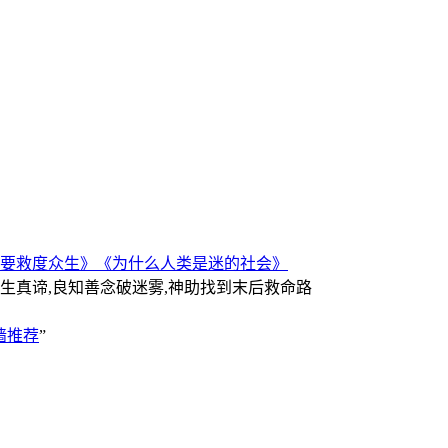
要救度众生》
《为什么人类是迷的社会》
人生真谛,良知善念破迷雾,神助找到末后救命路
墙推荐
”