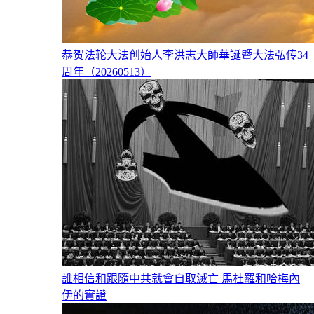
恭贺法轮大法创始人李洪志大師華誕暨大法弘传34
周年（20260513）
誰相信和跟隨中共就會自取滅亡 馬杜羅和哈梅內
伊的實證