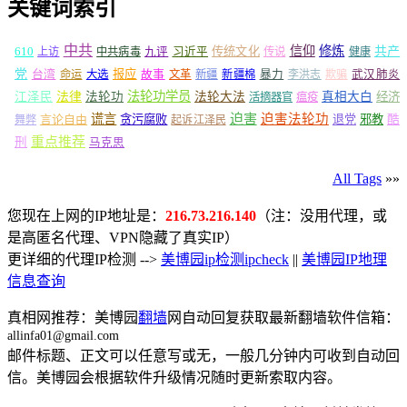
关键词索引
中共
信仰
修炼
610
传统文化
共产
上访
中共病毒
九评
习近平
传说
健康
党
报应
台湾
命运
大选
故事
文革
新疆
新疆棉
暴力
李洪志
欺骗
武汉肺炎
法轮功学员
江泽民
法律
法轮功
法轮大法
真相大白
经济
活摘器官
瘟疫
谎言
迫害
迫害法轮功
言论自由
贪污腐败
退党
邪教
酷
舞弊
起诉江泽民
重点推荐
刑
马克思
All Tags
»»
您现在上网的IP地址是：
216.73.216.140
（注：没用代理，或
是高匿名代理、VPN隐藏了真实IP）
更详细的代理IP检测 -->
美博园ip检测ipcheck
||
美博园IP地理
信息查询
真相网推荐：美博园
翻墙
网自动回复获取最新翻墙软件信箱：
allinfa01@gmail.com
邮件标题、正文可以任意写或无，一般几分钟内可收到自动回
信。美博园会根据软件升级情况随时更新索取内容。