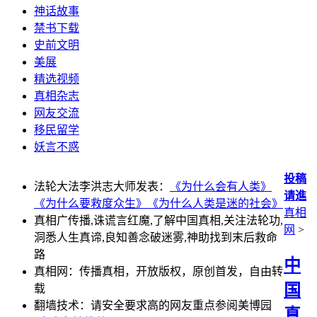
神话故事
禁书下载
史前文明
美展
精选视频
真相杂志
网友交流
移民留学
妖言不惑
投稿
法轮大法李洪志大师发表：
《为什么会有人类》
请進
《为什么要救度众生》
《为什么人类是迷的社会》
真相
真相广传播,诛谎言红魔,了解中国真相,关注法轮功,
网
>
洞悉人生真谛,良知善念破迷雾,神助找到末后救命
路
中
真相网：传播真相，开放版权，原创首发，自由转
国
载
翻墙技术：请安全要求高的网友重点参阅美博园
真