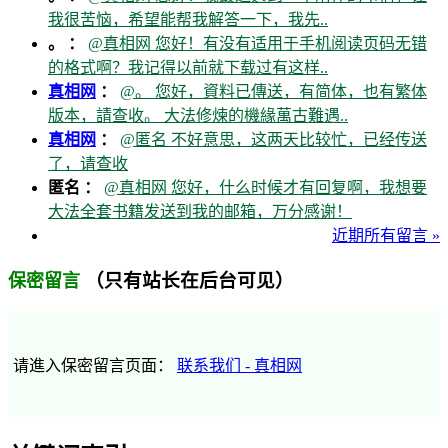
我很苦恼，希望能帮我解答一下，我先..
。 ：
@真相网 您好！有没有适用于手机阅读页码无错
的格式啊？我记得以前就下载过有这样..
真相网
：
@。 您好，資料已傳送，有简体，也有繁体
版本，請查收。 大法修煉的機緣萬古難遇..
真相网
：
@匿名 不好意思，这两天比较忙，已经传送
了，请查收
匿名 ：
@真相网 您好，什么时候才有回复啊，我想要
大法全套书籍发送到我的邮箱，万分感谢！
近期所有留言 »
（只有站长在后台可见）
保密留言
请進入保密留言页面：
联系我们 - 真相网