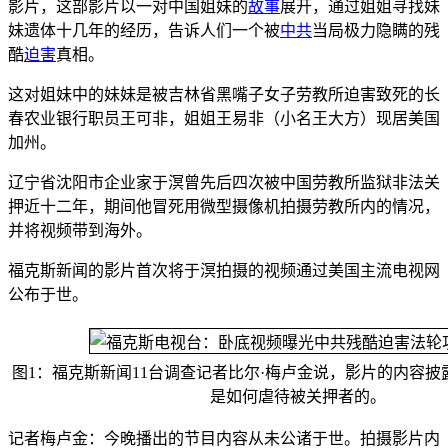
影片，这部影片以一对中国姐妹的
故事
展开，通过姐姐寻找妹
妹遗体十几年的经历，告诉人们一个被
中共
当局极力隐瞒的残
酷
迫害
真相。
这对姐妹中的妹妹是被吉林省黑嘴子女子劳教所迫害致死的长
春农业银行职员王可非，姐姐王易非（小名王大方）现居美国
加州。
辽宁省沈阳市企业家于溟曾先后四次被中国劳教所监狱非法关
押近十二年，期间他冒死用微型摄像机拍摄劳教所内的情况，
并将视频带到海外。
福克斯新闻的影片首次将于溟拍摄的视频通过美国主流电视网
公布于世。
图1：福克斯新闻11台调查记者比尔·梅卢金说，影片的内容
是如何虐待被关押者的。
记者梅卢金：今晚播出的节目内容从未公诸于世。拍摄影片内