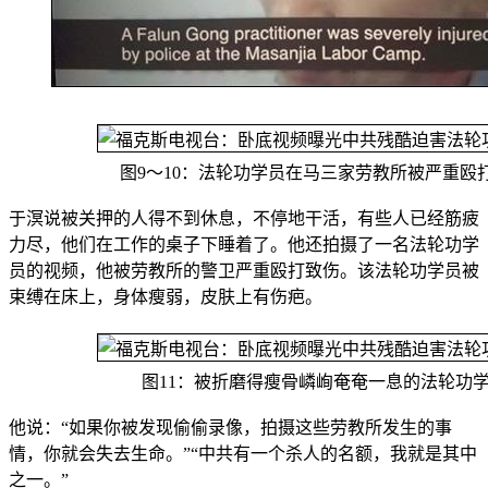
图9～10：法轮功学员在马三家劳教所被严重殴
于溟说被关押的人得不到休息，不停地干活，有些人已经筋疲
力尽，他们在工作的桌子下睡着了。他还拍摄了一名法轮功学
员的视频，他被劳教所的警卫严重殴打致伤。该法轮功学员被
束缚在床上，身体瘦弱，皮肤上有伤疤。
图11：被折磨得瘦骨嶙峋奄奄一息的法轮功
他说：“如果你被发现偷偷录像，拍摄这些劳教所发生的事
情，你就会失去生命。”“中共有一个杀人的名额，我就是其中
之一。”