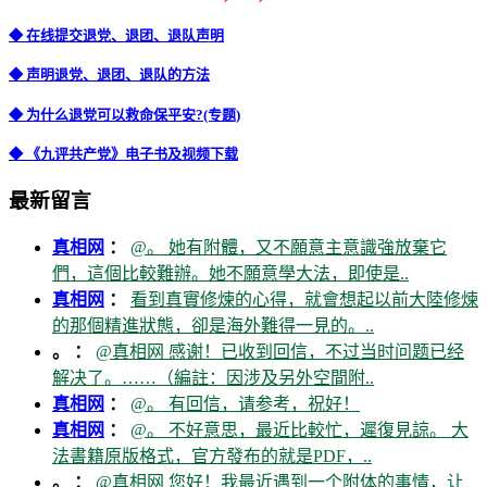
◆ 在线提交退党、退团、退队声明
◆ 声明退党、退团、退队的方法
◆ 为什么退党可以救命保平安?(专题)
◆ 《九评共产党》电子书及视频下载
最新留言
真相网
：
@。 她有附體，又不願意主意識強放棄它
們，這個比較難辦。她不願意學大法，即使是..
真相网
：
看到真實修煉的心得，就會想起以前大陸修煉
的那個精進狀態，卻是海外難得一見的。..
。 ：
@真相网 感谢！已收到回信，不过当时问题已经
解决了。……（編註：因涉及另外空間附..
真相网
：
@。 有回信，请参考，祝好！
真相网
：
@。 不好意思，最近比較忙，遲復見諒。 大
法書籍原版格式，官方發布的就是PDF，..
。 ：
@真相网 您好！我最近遇到一个附体的事情，让