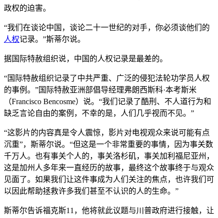
政权的迫害。
“我们在谈论中国，谈论二十一世纪的对手，你必须谈他们的
人权
记录。”斯蒂尔说。
据国际特赦组织说，中国的人权记录是最差的。
“国际特赦组织记录了中共严重、广泛的侵犯法轮功学员人权
的事例。”国际特赦亚洲部倡导经理弗朗西斯科·本考斯米
（Francisco Bencosme）说。“我们记录了酷刑、不人道行为和
缺乏言论自由的案例，不幸的是，人们几乎视而不见。”
“这影片的内容真是令人震惊，影片对电视观众来说可能有点
沉重”，斯蒂尔说。“但这是一个非常重要的事情，因为事关数
千万人。也有事关个人的，事关洛杉矶，事关加利福尼亚州，
这是加州人多年来一直经历的故事，最终这个故事终于与观众
见面了。如果我们让这件事成为人们关注的焦点，也许我们可
以因此帮助拯救许多我们甚至不认识的人的生命。”
斯蒂尔告诉福克斯11，他将就此议题与川普政府进行接触，让