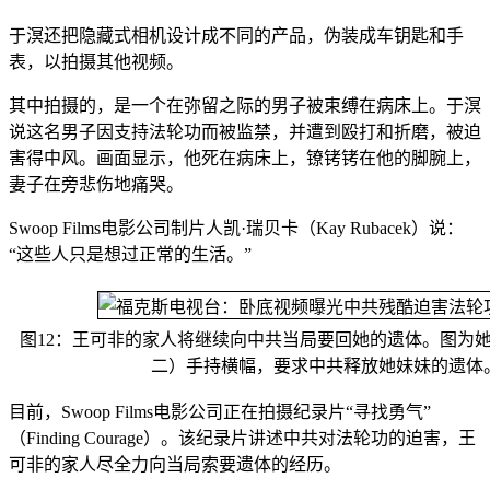
于溟还把隐藏式相机设计成不同的产品，伪装成车钥匙和手
表，以拍摄其他视频。
其中拍摄的，是一个在弥留之际的男子被束缚在病床上。于溟
说这名男子因支持法轮功而被监禁，并遭到殴打和折磨，被迫
害得中风。画面显示，他死在病床上，镣铐铐在他的脚腕上，
妻子在旁悲伤地痛哭。
Swoop Films电影公司制片人凯·瑞贝卡（Kay Rubacek）说：
“这些人只是想过正常的生活。”
图12：王可非的家人将继续向中共当局要回她的遗体。图为
二）手持横幅，要求中共释放她妹妹的遗体
目前，Swoop Films电影公司正在拍摄纪录片“寻找勇气”
（Finding Courage）。该纪录片讲述中共对法轮功的迫害，王
可非的家人尽全力向当局索要遗体的经历。