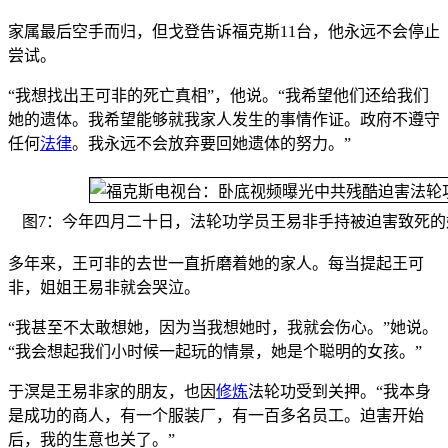
家属最后空手而归，但戈登告诉福克斯11台，他永远不会停止
尝试。
“我想找出王可非的死亡真相”，他说。“我希望他们还给我们
她的遗体。我希望能够就我家人发生的事情作证。政府不遵守
任何
法律
。我永远不会放弃要回她遗体的努力。”
图7：今年四月二十日，法轮功学员王易非手持被迫害致死的
多年来，王可非的去世一直折磨着她的家人。每当提起王可
非，姐姐王易非就会哭泣。
“我甚至不太敢想她，因为当我想她时，我就会伤心。”她说。
“我会想起我们小时候一起玩的情景，她是个聪明的女孩。”
于溟是王易非家的朋友，也因
修炼
法轮功受到关押。“我本身
是成功的商人，有一个服装厂，有一百多名员工。迫害开始
后，我的生意也关了。”