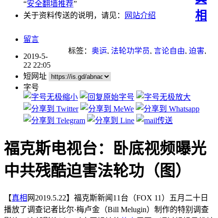
“
安全翻墙推荐
”
相
关于资料传送的说明，请见：
网站介绍
留言
标签：
奥运
,
法轮功学员
,
言论自由
,
迫害
,
2019-5-
迫害法轮功
,
酷刑
22 22:05
短网址
字号
福克斯电视台：卧底视频曝光
中共残酷迫害法轮功（图）
【
真相
网2019.5.22】福克斯新闻11台（FOX 11）五月二十日
播放了调查记者比尔·梅卢金（Bill Melugin）制作的特别调查