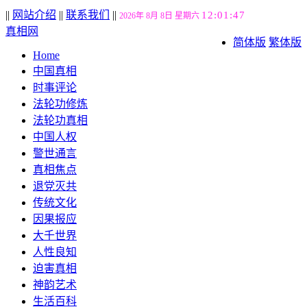
||
网站介绍
||
联系我们
||
12:01:49
2026年 8月 8日 星期六
真相网
简体版
繁体版
Home
中国真相
时事评论
法轮功修炼
法轮功真相
中国人权
警世通言
真相焦点
退党灭共
传统文化
因果报应
大千世界
人性良知
迫害真相
神韵艺术
生活百科