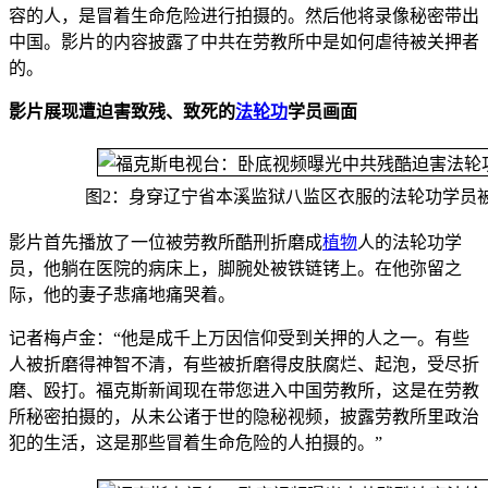
容的人，是冒着生命危险进行拍摄的。然后他将录像秘密带出
中国。影片的内容披露了中共在劳教所中是如何虐待被关押者
的。
影片展现遭迫害致残、致死的
法轮功
学员画面
图2：身穿辽宁省本溪监狱八监区衣服的法轮功学员
影片首先播放了一位被劳教所酷刑折磨成
植物
人的法轮功学
员，他躺在医院的病床上，脚腕处被铁链铐上。在他弥留之
际，他的妻子悲痛地痛哭着。
记者梅卢金：“他是成千上万因信仰受到关押的人之一。有些
人被折磨得神智不清，有些被折磨得皮肤腐烂、起泡，受尽折
磨、殴打。福克斯新闻现在带您进入中国劳教所，这是在劳教
所秘密拍摄的，从未公诸于世的隐秘视频，披露劳教所里政治
犯的生活，这是那些冒着生命危险的人拍摄的。”