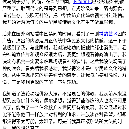
做马列子孙”。的确，在当今中国，
传统文化
已经被破坏的很
严重了。取而代之的是马列思想，宣扬阶级斗争，弱肉强食，
适者生存，鼓吹无神论，把中华传统文化统统视为封建迷信。
我开始对源远流长的中华民族传统文化产生了浓厚兴趣。
后来在国外网站看中国禁闻的时候，看到了一则
神韵
艺术
团的
广告，演出的内容是真正传统中华民族文化的精髓。这一下子
就吸引了我，与此同时，我对法轮功的抵触情绪也消失了。看
完神韵宣传片和观众反馈之后，我更加想观看神韵演出了。我
决定有机会一定要亲临现场观看神韵演出。之后我设法观看了
神韵晚会，看完后我很感动。我觉得这才是中华民族文化的精
髓，从中表现出来的纯善纯美的感受，让我身心感到愉悦，舒
适。于是我想更深的了解一下法轮功。
我知道了法轮功是佛家大法，不是现在的佛教。我从前从来没
想到去修佛什么的，偶尔想想，觉得那些修炼的人也太不可思
议了，能为了一个信念放弃人世间所有的执著。我曾经想过我
能不能象他们一样放弃对名利的追求，并放淡各种欲望。想想
都觉得不太可能，太难了。可是当我真正接触法轮大法的时
候，我的想法变了。