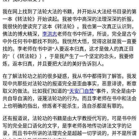
我在网上找到了法轮大法的书籍，并开始从大法经书目录的第
一本《转法轮》开始读起。我被书中高深的法理深深的折服，
我很快的便读完了这本《转法轮》。我也第一次真正认识到，
佛法的博大精深，
李洪志
老师在书中所讲，所谈，完全是古今
中外任何书中都找不到的。我恍然大悟，觉得这就是我一直要
找的。李老师在书中讲“人要返本归真，这才是做人的真正目
的”（《转法轮》），于是我产生了一个坚定的念头，我要修
炼，返本归真，并且要把大法的美好告诉别人。
在了解法轮功之前的很多疑惑，我从书中都得到了解答。我发
现中共那些对法轮功的报道完全是歪曲事实，恶意诽谤，断章
取义的做法。比如我们知道的“
天安门
自焚
”事件，完全是由中
共自导自演的，诬蔑法轮功的行为。而且李老师在书中和法会
上也明确的指出，修炼者不能杀生，连自杀都是有罪的。
还有报道说，法轮功的书籍是由大学教授代写的，可是书中所
写的完全是口语化的文字，是李老师各地传功讲法文字的记
录，而且书中所讲的法理完全是超越一切学说的，并不是所谓