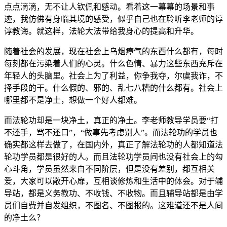
点点滴滴，无不让人钦佩和感动。看着这一幕幕的场景和事
迹，我仿佛有身临其境的感受，似乎自己也在聆听李老师的谆
谆教诲。就这样，法轮大法带给我身心的提高和升华。
随着社会的发展，现在社会上乌烟瘴气的东西什么都有，每时
每刻都在污染着人们的心灵。什么色情、暴力这些东西充斥在
年轻人的头脑里。社会上为了利益，你争我夺，尔虞我诈，不
择手段的干。什么假的、邪的、乱七八糟的什么都有。社会上
哪里都不是净土，想做一个好人都难。
而法轮功却是一块净土，真正的净土。李老师教导学员要“打
不还手，骂不还口”，“做事先考虑别人”。而法轮功的学员也
确实都这样去做了，在国内外，真正了解法轮功的人都知道法
轮功学员都是很好的人。而且法轮功学员间也没有社会上的勾
心斗角，学员虽然来自不同阶层，但是没有差别，都互相关
爱，大家可以敞开心扉，互相谈修炼和生活中的体会。对于辅
导站，都是义务教功、不收钱、不收物。而且辅导站都是由学
员们自费并自发组织，不图名、不图报的。这难道还不是人间
的净土么？