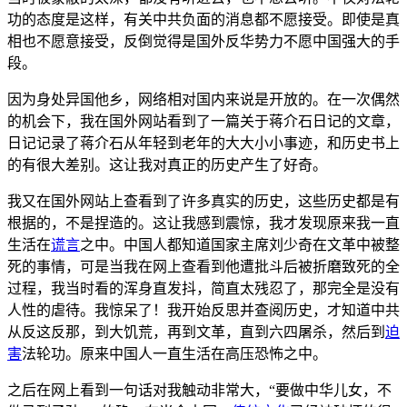
功的态度是这样，有关中共负面的消息都不愿接受。即使是真
相也不愿意接受，反倒觉得是国外反华势力不愿中国强大的手
段。
因为身处异国他乡，网络相对国内来说是开放的。在一次偶然
的机会下，我在国外网站看到了一篇关于蒋介石日记的文章，
日记记录了蒋介石从年轻到老年的大大小小事迹，和历史书上
的有很大差别。这让我对真正的历史产生了好奇。
我又在国外网站上查看到了许多真实的历史，这些历史都是有
根据的，不是捏造的。这让我感到震惊，我才发现原来我一直
生活在
谎言
之中。中国人都知道国家主席刘少奇在文革中被整
死的事情，可是当我在网上查看到他遭批斗后被折磨致死的全
过程，我当时看的浑身直发抖，简直太残忍了，那完全是没有
人性的虐待。我惊呆了！我开始反思并查阅历史，才知道中共
从反这反那，到大饥荒，再到文革，直到六四屠杀，然后到
迫
害
法轮功。原来中国人一直生活在高压恐怖之中。
之后在网上看到一句话对我触动非常大，“要做中华儿女，不