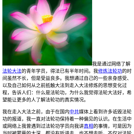
我是通过网络了解
法轮大法
的青年学员，得法已有半年时间。我
修炼
法轮功
的时
间虽然不长，但是受益良多。我想通过自己的一些亲身感受、
以及自己如何从之前抵触大法到走入大法修炼的思想变化过
程，告诉人们：什么是法轮功，为什么我觉得法轮大法好，希
望能让更多的人了解法轮功的真实情况。
我在走入大法之前，由于在国内
中共
媒体上看到许多诋毁法轮
功的报道，我一直对法轮功保持着一种偏见的认识。在生活中
或网络上我曾遇到过法轮功学员向我讲
真相
的事情，可是因为
当时被蒙蔽的太深，都没有听进去，也不想去听。不仅对法轮