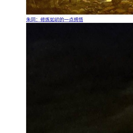
朱同：修炼如初的一点感悟