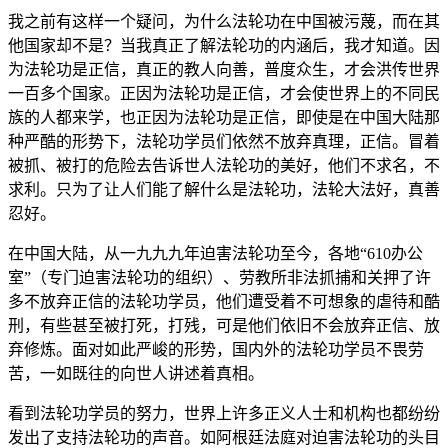
我之前有这样一个疑问，为什么法轮功在中国被污蔑，而在其
他国家却不是？当我真正了解法轮功的内涵后，我才知道。因
为法轮功是正信，真正的教人向善，普度众生，才会洪传世界
一百多个国家。正因为法轮功是正信，才会使世界上的不同民
族的人都来学，也正因为法轮功是正信，即使是在中国大陆那
种严酷的形势下，法轮功学员们依然不放弃真理，正信。冒着
被抓、被打的危险去告诉世人法轮功的美好，他们不求名，不
求利。只为了让人们能了解什么是法轮功，法轮大法好，真善
忍好。
在中国大陆，从一九九九年迫害法轮功至今，各地“610办公
室”（专门迫害法轮功的组织）、劳教所非法抓捕和关押了许
多不放弃正信的法轮功学员，他们遭受着不可想象的虐待和酷
刑，有些甚至被打死，打残，可是他们依旧不会放弃正信、放
弃修炼。面对如此严峻的形势，国内外的法轮功学员不畏劳
苦，一如既往的向世人讲述着真相。
看到法轮功学员的努力，世界上许多正义人士和机构也都纷纷
发出了支持法轮功的声音。如阿根廷法庭对迫害法轮功的头目