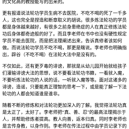
的文化高的教授能写的出来的。
更有报道说法轮功学员生病不去医院，不吃不喝的死了一千多
人，这也完全是捏造和断章取义的胡说。很多炼法轮功的学员
都是身体越来越好，有很多之前身患绝症的人在真正修炼法轮
功后身体都奇迹般的好了。而且李老师在书中也没有硬性规定
学员不能去医院，而是把法理阐述出来，告诉真修者该如何
做。而说法轮功学员不吃不喝，那更是瞎说。李老师也明确指
出，辟谷（不吃不喝）在法轮大法中是没有的。
不仅如此，还有更歹毒的诽谤，那就是从幼儿园开始就给孩子
们灌输诽谤大法的思想，说不要看法轮功书籍，一看就入魔，
不要听炼法轮功的人说的话，一听就入魔等等。面对这诸多的
诽谤，造谣，只要能真正理智的思考一下，或是能了解一下法
轮功的人都会知道谁是谁非。
随着不断的修炼和对法轮功更加深入的了解。我觉得法轮功真
是太正了，太好了。李老师把“真、善、忍”的最高法理揭示于
人，并帮助修炼者提高。教人向善，返本归真。同时李老师也
是言传身教，以身作则。李老师在传法过程中由学员记录下的