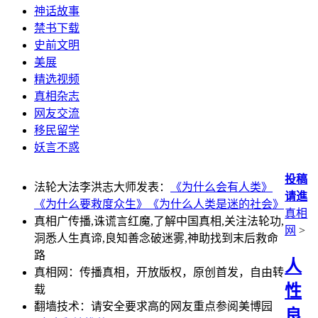
神话故事
禁书下载
史前文明
美展
精选视频
真相杂志
网友交流
移民留学
妖言不惑
投稿
法轮大法李洪志大师发表：
《为什么会有人类》
请進
《为什么要救度众生》
《为什么人类是迷的社会》
真相
真相广传播,诛谎言红魔,了解中国真相,关注法轮功,
网
>
洞悉人生真谛,良知善念破迷雾,神助找到末后救命
路
人
真相网：传播真相，开放版权，原创首发，自由转
性
载
翻墙技术：请安全要求高的网友重点参阅美博园
良