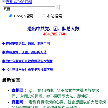
Google搜索
本站搜索
退出中共党、团、队总人数:
464,785,768
◆ 在线提交退党、退团、退队声明
◆ 声明退党、退团、退队的方法
◆ 为什么退党可以救命保平安?(专题)
◆ 《九评共产党》电子书及视频下载
最新留言
真相网
：
@。 她有附體，又不願意主意識強放棄它
們，這個比較難辦。她不願意學大法，即使是..
真相网
：
看到真實修煉的心得，就會想起以前大陸修煉
的那個精進狀態，卻是海外難得一見的。..