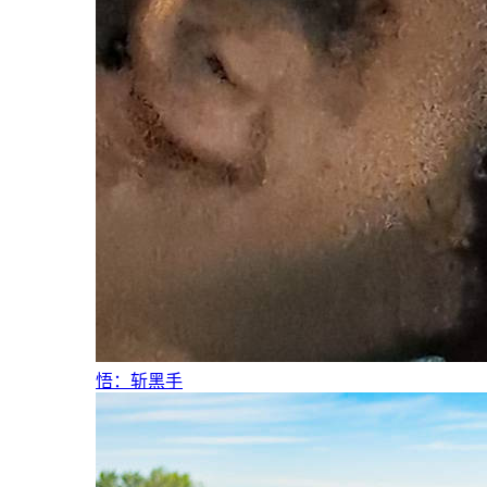
悟：斩黑手