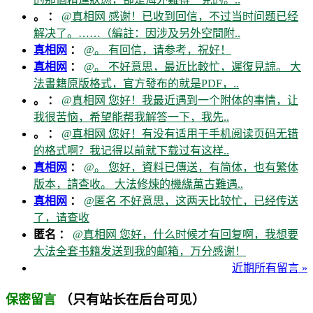
。 ：
@真相网 感谢！已收到回信，不过当时问题已经
解决了。……（編註：因涉及另外空間附..
真相网
：
@。 有回信，请参考，祝好！
真相网
：
@。 不好意思，最近比較忙，遲復見諒。 大
法書籍原版格式，官方發布的就是PDF，..
。 ：
@真相网 您好！我最近遇到一个附体的事情，让
我很苦恼，希望能帮我解答一下，我先..
。 ：
@真相网 您好！有没有适用于手机阅读页码无错
的格式啊？我记得以前就下载过有这样..
真相网
：
@。 您好，資料已傳送，有简体，也有繁体
版本，請查收。 大法修煉的機緣萬古難遇..
真相网
：
@匿名 不好意思，这两天比较忙，已经传送
了，请查收
匿名 ：
@真相网 您好，什么时候才有回复啊，我想要
大法全套书籍发送到我的邮箱，万分感谢！
近期所有留言 »
（只有站长在后台可见）
保密留言