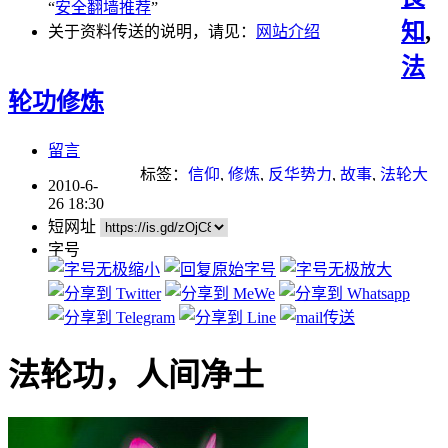
“
安全翻墙推荐
”
知
,
关于资料传送的说明，请见：
网站介绍
法
轮功修炼
留言
标签：
信仰
,
修炼
,
反华势力
,
故事
,
法轮大
2010-6-
法
,
现代科学
,
真相大白
,
神话
26 18:30
短网址
字号
法轮功，人间净土