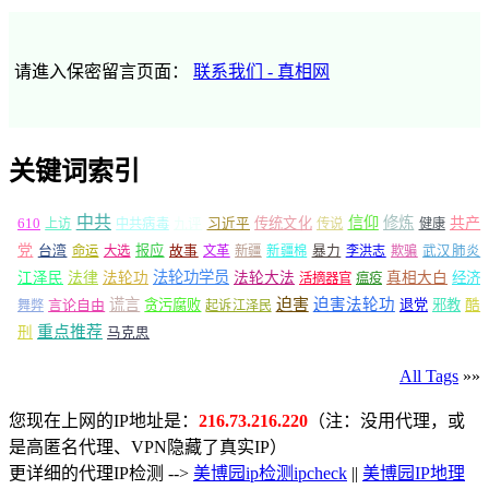
请進入保密留言页面：
联系我们 - 真相网
关键词索引
中共
信仰
修炼
610
传统文化
共产
上访
中共病毒
九评
习近平
传说
健康
党
报应
台湾
命运
大选
故事
文革
新疆
新疆棉
暴力
李洪志
欺骗
武汉肺炎
法轮功学员
江泽民
法律
法轮功
法轮大法
真相大白
经济
活摘器官
瘟疫
谎言
迫害
迫害法轮功
言论自由
贪污腐败
退党
邪教
酷
舞弊
起诉江泽民
重点推荐
刑
马克思
All Tags
»»
您现在上网的IP地址是：
216.73.216.220
（注：没用代理，或
是高匿名代理、VPN隐藏了真实IP）
更详细的代理IP检测 -->
美博园ip检测ipcheck
||
美博园IP地理