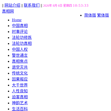
||
网站介绍
||
联系我们
||
10:53:35
2026年 8月 6日 星期四
真相网
简体版
繁体版
Home
中国真相
时事评论
法轮功修炼
法轮功真相
中国人权
警世通言
真相焦点
退党灭共
传统文化
因果报应
大千世界
人性良知
迫害真相
神韵艺术
生活百科