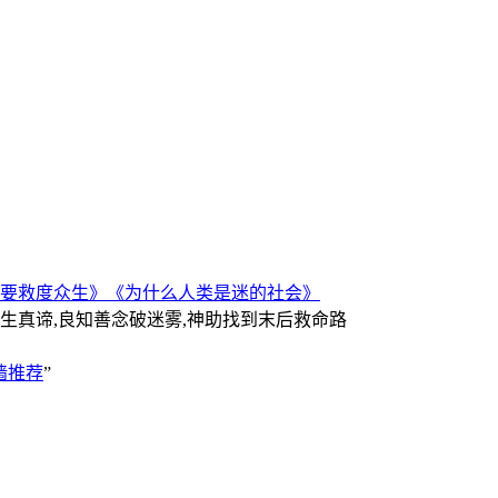
要救度众生》
《为什么人类是迷的社会》
人生真谛,良知善念破迷雾,神助找到末后救命路
墙推荐
”