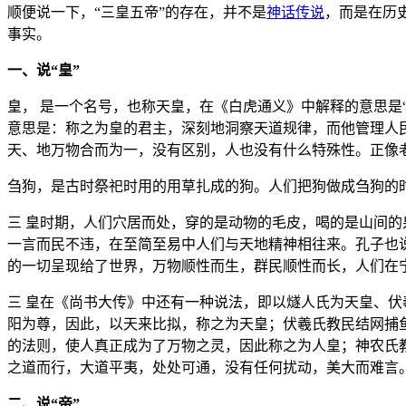
顺便说一下，“三皇五帝”的存在，并不是
神话
传说
，而是在历
事实。
一、说“皇”
皇， 是一个名号，也称天皇，在《白虎通义》中解释的意思是
意思是：称之为皇的君主，深刻地洞察天道规律，而他管理人
天、地万物合而为一，没有区别，人也没有什么特殊性。正像老
刍狗，是古时祭祀时用的用草扎成的狗。人们把狗做成刍狗的
三 皇时期，人们穴居而处，穿的是动物的毛皮，喝的是山间的
一言而民不违，在至简至易中人们与天地精神相往来。孔子也说
的一切呈现给了世界，万物顺性而生，群民顺性而长，人们在
三 皇在《尚书大传》中还有一种说法，即以燧人氏为天皇、伏
阳为尊，因此，以天来比拟，称之为天皇；伏羲氏教民结网捕
的法则，使人真正成为了万物之灵，因此称之为人皇；神农氏
之道而行，大道平夷，处处可通，没有任何扰动，美大而难言
二、说“帝”