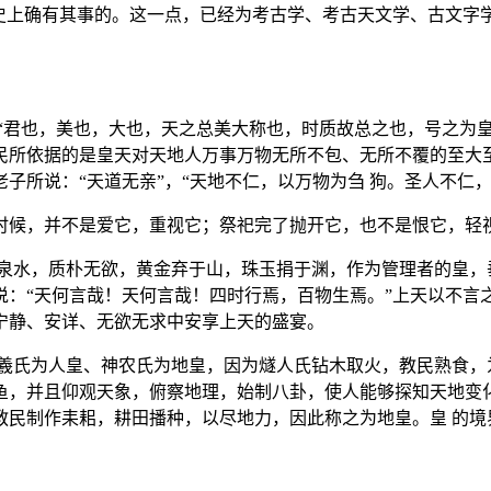
史上确有其事的。这一点，已经为考古学、考古天文学、古文字
“君也，美也，大也，天之总美大称也，时质故总之也，号之为皇者
民所依据的是皇天对天地人万事万物无所不包、无所不覆的至大至
子所说：“天道无亲”，“天地不仁，以万物为刍 狗。圣人不仁，
时候，并不是爱它，重视它；祭祀完了抛开它，也不是恨它，轻
泉水，质朴无欲，黄金弃于山，珠玉捐于渊，作为管理者的皇，垂
：“天何言哉！天何言哉！四时行焉，百物生焉。”上天以不言
宁静、安详、无欲无求中安享上天的盛宴。
羲氏为人皇、神农氏为地皇，因为燧人氏钻木取火，教民熟食，
鱼，并且仰观天象，俯察地理，始制八卦，使人能够探知天地变化
教民制作耒耜，耕田播种，以尽地力，因此称之为地皇。皇 的境
。