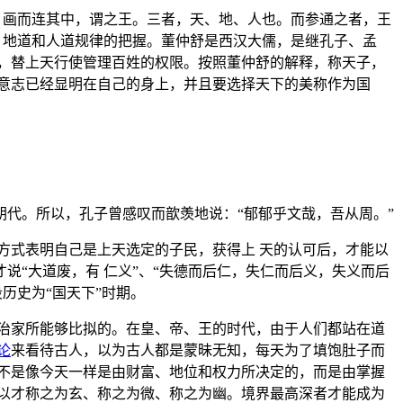
 画而连其中，谓之王。三者，天、地、人也。而参通之者，王
、地道和人道规律的把握。董仲舒是西汉大儒，是继孔子、孟
，替上天行使管理百姓的权限。按照董仲舒的解释，称天子，
意志已经显明在自己的身上，并且要选择天下的美称作为国
代。所以，孔子曾感叹而歆羡地说：“郁郁乎文哉，吾从周。”
方式表明自己是上天选定的子民，获得上 天的认可后，才能以
“大道废，有 仁义”、“失德而后仁，失仁而后义，失义而后
历史为“国天下”时期。
治家所能够比拟的。在皇、帝、王的时代，由于人们都站在道
论
来看待古人，以为古人都是蒙昧无知，每天为了填饱肚子而
不是像今天一样是由财富、地位和权力所决定的，而是由掌握
以才称之为玄、称之为微、称之为幽。境界最高深者才能成为