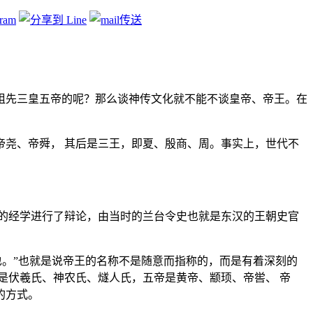
们的祖先三皇五帝的呢？那么谈神传文化就不能不谈皇帝、帝王。在
尧、帝舜， 其后是三王，即夏、殷商、周。事实上，世代不
的经学进行了辩论，由当时的兰台令史也就是东汉的王朝史官
也。”也就是说帝王的名称不是随意而指称的，而是有着深刻的
是伏羲氏、神农氏、燧人氏，五帝是黄帝、颛顼、帝喾、 帝
的方式。