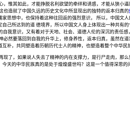
之心，惟其如此，才能挣脱名利欲望的牵绊和诱惑，才能从狭小逼
。这也造就了中国久远的历史文化中所显现出的独特的返本归真的
家思想中，也保持着这种往回返的强烈意识， 所以，中国文人的
自己所达到的道 德境界，所以中国文人身上体现出一种共有的“舍
烈的自我意识，又有着对于天地、社会、道德人伦的深沉的责任感
神必然要落回到自我的升华上，修身养性，返本归真，虽然在道
道互补，共同塑造着历朝历代士人的精神，也塑造着整个中华民
再现了，如果说人失去了精神的内在支撑力，是行尸走肉，那么
，今天的中华民族真的是处于煌煌盛世吗？这是一个值得深思的