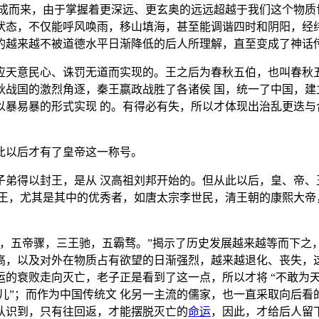
成而来，由于掌握着更深远、更玄奥的远远超越于我们这个物质
状态，不仅能呼风唤雨，移山填海，甚至能调谐四时和阴阳，经纬
的越来越不被道德水平日渐降低的后人所理解，直至变成了神话传
应天意民心、诛罚无道而实现的。王之后为春秋五伯，也叫春秋五
秋战国的激烈角逐，秦王嬴政战胜了各诸侯 国，统一了中国，建
以暴易暴的形式实现 的。有得必有失，所以才体现出治乱更迭与
此以后才有了皇帝这一称号。
子弟得以封王，是从 汉高祖刘邦开始的。但从此以后，皇、帝、
帝王，尤其是其中的优秀者，如唐太宗李世民，清王朝的康熙大帝
，五帝骤，三王驰，五霸骛。”揭示了历史发展越来越等而下之
，以及对外在物质占有欲望的日渐强烈，越来越退化、丧失，这
的衰败走向灭亡，老子正是看到了这一点，所以才将 “不敢为
婴儿”；而作为中国传统文 化另一主流的儒家，也一直采取向后
地认识到，只有往回返，才能摆脱灭亡的
命运
，因此，才给后人留