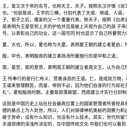
王，是又次于帝的名号，也称天王，天子。按照东汉许慎《说
也。”也就是说，王字的三横，分别代表了天道、地道、人道
子、荀子之后，儒家的又一个重要代表。称天子，按照《白虎
是表明为王是受到上天的护佑并且是被上天视为自己的孩 子
号，以表彰自己的功业，这一国号同 时也显示了自己所要努力
夏，大也，所以，夏也称为大夏，表明夏王朝的建立者夏启，
殷，中也，表明殷商的建立者商汤所要施行的是中和之道；
周，是至、密的意思，表明周王朝的建立者周文王，认为自己
王 所奉行的是行仁布义、赏善诛恶的王道。仁，是成就万物，
王道来管理群民，而皇、帝则不必，因为他们自身的行为就在天
礼”。夏和殷商时期，主要是部落联盟，西周建立才实行分封制
这就是中国历史上站在社会最高位置上的国家管理者所曾经具
德的基点上为人处世，所以，人们对规律神机奥秘的洞察力和
疲于奔命，没有什么知识，也没有什么技术。其实，世代所留
天道规律的深浅所决定的，在中国传统文化 中我们也可以看到