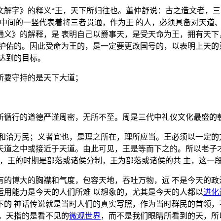
文解字》的释义“王，天下所归往也。董仲舒说：古之造文者，三
，中间的一竖代表着将三者贯通，作为王 的人，必须具备对天道
通义》的解释，是 表明自己以爵事天，是受天命为王，拥有天下
来护佑的。因此受命为王的，是一定要更改国号的，以表明上天的
达到的目标。
所要守持的是天下大道；
所循行的道德严谨周密，无所不至。周是三代中礼仪文化最盛的朝
和洽万民；义者宜也，是理之所在，理所应当。王必须以一定的
道之中或接近于天道。由此可见，王是等而下之的。所以老子才说
，王的时期是部落或诸侯分制，王为部落或诸侯的共 主，这一段
有的博大的胸襟和气度，包容天地，吞吐万物，远 不是今天的政
运用能力是今天的人们所难 以想象的，尤其是今天的人都以
进化
下的 神话传说就是当时人们的真实写照，作为当时群民的首领，
，天指的是看不见的
微观世界
，而不是我们眼睛所看到的天，所