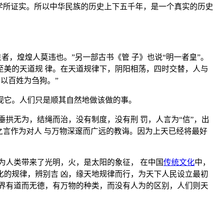
学所证实。所以中华民族的历史上下五千年，是一个真实的历史
，煌煌人莫违也。”另一部古书《管 子》也说“明一者皇”。
美的天道规 律。在天道规律下，阴阳相荡，四时交替，人与
以百姓为刍狗。”
视它。人们只是顺其自然地做该做的事。
拱无为，结绳而治，没有制度，没有刑 罚，人言为“信”，出
之言作为对人 与万物深邃而广远的教诲。因为上天已经将最好
为人类带来了光明，火，是太阳的象征， 在中国
传统文化
中，
的规律，辨别吉 凶，缘天地规律而行，为天下人民设立最初
界有道而无德，有万物的种类，而没有人为的区别，人们则天