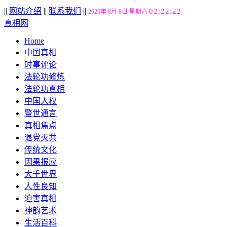
||
网站介绍
||
联系我们
||
02:22:23
2026年 8月 8日 星期六
真相网
Home
中国真相
时事评论
法轮功修炼
法轮功真相
中国人权
警世通言
真相焦点
退党灭共
传统文化
因果报应
大千世界
人性良知
迫害真相
神韵艺术
生活百科