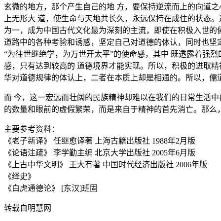
玄微的地方，那个产生自己的地 方，要保持逆流而上的向道
上无形大 道，使生命与天地共长久，永远保持在成住的状态
为一，成为中国古代文化最为深刻的主流，即使在积极入世的儒
道路中的各种考验和诱惑，坚定自己对道德的体认，同时也坚定
“为往世继绝学，为万世开太平”的使命感，其中 既透露着强
感，只有达到较高的 道德境界才能实现。所以，积极的进取精
华对道德规律的体认上，二者在本质上却是相通的。所以，儒
而 今，这一宏远而壮阔的民族精神却难以在我们的日常生活中
的数量和眼前的虚假繁荣，而是来自于精神的首先消亡。那么
主要参考资料：
《老子新译》 任继愈译著 上海古籍出版社 1988年2月版
《论语注疏》 李学勤主编 北京大学出版社 2005年6月版
《上古中华文明》 王大有著 中国时代经济出版社 2006年版
《绎史》
《白虎通德论》 [东汉]班固
转载自明慧网