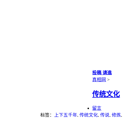
投稿 请進
真相网
>
传统文化
留言
标签：
上下五千年
,
传统文化
,
传说
,
修炼
,
命运
,
微观世界
,
生活
,
神话
,
经济
,
进化论