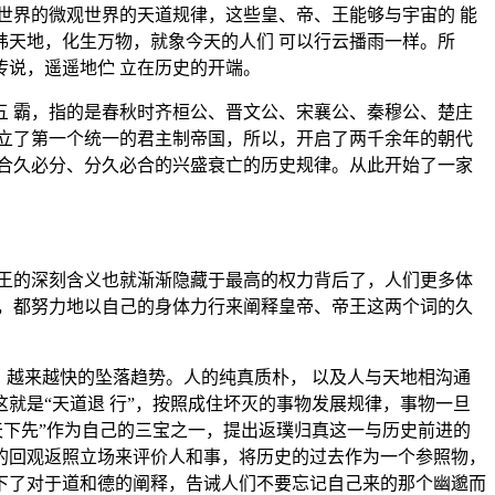
世界的微观世界的天道规律，这些皇、帝、王能够与宇宙的 能
天地，化生万物，就象今天的人们 可以行云播雨一样。所
说，遥遥地伫 立在历史的开端。
 霸，指的是春秋时齐桓公、晋文公、宋襄公、秦穆公、楚庄
立了第一个统一的君主制帝国，所以，开启了两千余年的朝代
合久必分、分久必合的兴盛衰亡的历史规律。从此开始了一家
王的深刻含义也就渐渐隐藏于最高的权力背后了，人们更多体
，都努力地以自己的身体力行来阐释皇帝、帝王这两个词的久
，越来越快的坠落趋势。人的纯真质朴， 以及人与天地相沟通
就是“天道退 行”，按照成住坏灭的事物发展规律，事物一旦
天下先”作为自己的三宝之一，提出返璞归真这一与历史前进的
看的回观返照立场来评价人和事，将历史的过去作为一个参照物，
下了对于道和德的阐释，告诫人们不要忘记自己来的那个幽邈而