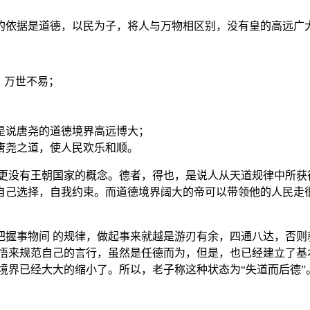
的依据是道德，以民为子，将人与万物相区别，没有皇的高远广
，万世不易；
是说唐尧的道德境界高远博大；
唐尧之道，使人民欢乐和顺。
更没有王朝国家的概念。德者，得也，是说人从天道规律中所获
己选择，自我约束。而道德境界阔大的帝可以带领他的人民走很远
把握事物间 的规律，做起事来就越是游刃有余，四通八达，否则
体悟来规范自己的言行，虽然是任德而为，但是，也已经建立了基
境界已经大大的缩小了。所以，老子称这种状态为“失道而后德”