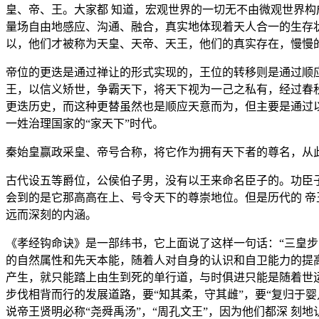
皇、帝、王。大家都 知道，宏观世界的一切无不由微观世界构
量场自由地感应、沟通、融合，真实地体现着天人合一的生存
以，他们才被称为天皇、天帝、天王，他们的真实存在，慢慢
帝位的更迭是通过禅让的形式实现的，王位的转移则是通过顺
王，以信义矫世，争霸天下，将天下视为一己之私有，经过春
更迭历史，而这种更替虽然也是顺应天意而为，但主要是通过
一姓治理国家的“家天下”时代。
秦始皇赢政采皇、帝号合称，将它作为拥有天下者的尊名，从
古代设五等爵位，公侯伯子男，没有以王来命名臣子的。功臣
会到的是它那高高在上、号令天下的尊崇地位。但是历代的 
远而深刻的内涵。
《孝经钩命诀》是一部纬书，它上面说了这样一句话：“三皇步
的自然属性和先天本能，随着人对自身的认识和自卫能力的提高
产生，就只能踏上由生到死的单行道，与时俱进只能是随着世运
步伐相背而行的发展道路，要“知其柔，守其雌”，要“复归于
说帝王贤明必称“尧舜禹汤”，“周孔文王”，因为他们都深 刻