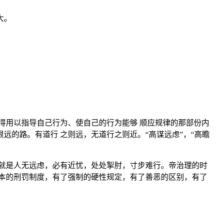
大。
得用以指导自己行为、使自己的行为能够 顺应规律的那部份内
的路。有道行 之则远，无道行之则近。“高谋远虑”，“高瞻
就是人无远虑，必有近忧，处处掣肘，寸步难行。帝治理的时
本的刑罚制度，有了强制的硬性规定，有了善恶的区别，有了
。