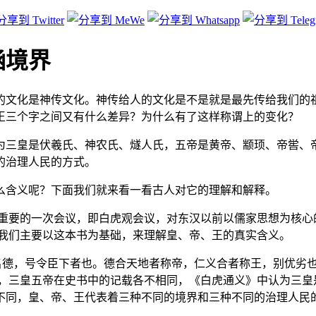
涵境界
称我们的文化是神传文化。神传给人的文化是不是就是最先传给我
王三个字之间又有什么差异？为什么有了这样称谓上的变化？
为三皇是伏羲氏、神农氏、燧人氏，五帝是黄帝、颛顼、帝喾、帝
的治理人民的方式。
么含义呢？下面我们就来看一看古人对它的理解和解释。
其重要的一次会议，即白虎观会议，对东汉以前以儒家思想为核心
。我们主要以这本书为基础，来理解皇、帝、王的真实含义。
名德，号令臣下者也。德合天地者称帝，仁义合者称王，别优劣
，三皇五帝在史书中的记载各不相同，《白虎通义》中认为三皇
不同，皇、帝、王代表着三种不同的境界和三种不同的治理人民