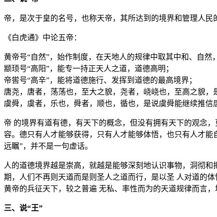
帝，是次于皇的名号，也称天帝，其所达到的境界和管理人民
《白虎通》中论五帝：
黄帝号“自然”，始作制度，在天地人的规律中取其中和、自然
颛顼号“高阳”，能专一持正天人之道，道德高明；
帝喾号“高辛”，能将道德施行、发挥到道德的最高境界；
唐尧，唐者，荡荡也，至大之貌，尧者，峣峣也，至高之貌，
虞舜，虞者，乐也，舜者，顺也，循也，是说虞舜能继续推信
帝 的境界有道有德，有天下的概念，但没有拥有天下的观念，
容。德只有人才能够获得，只有人才能够体悟，也只有人才能自
远瞩”，并不是一句虚话。
人的道德境界越是崇高，就越是能够深刻地认识事物，洞彻和
期，人们不再则天道而是则圣人之道而行，是以圣 人对道的
黄帝的兵征天下，较之普遍 无私、率性而为的天道规律而言，
三、说“王”