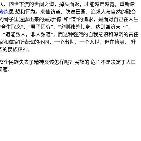
仄、随世下流的世间之道，掉头而返，才能越走越宽，重新踏
修炼
思 想和行为。求仙访道、隐逸田园、追求人与自然的融合
骨子里透露出来的是对“德”和“道”的追求，是面对自己在人生
生取义”、“君子固穷”，“穷则独善其身，达则兼济天下”，
，“道能弘人，非人弘道”，而这种强烈的自我意识和深沉的责任
家和儒家所表现的不同，一个出世，一个入世，但在修身、 升
族的民族精神。
整个民族失去了精神又该怎样呢？民族的 危亡不是决定于人口
问题。