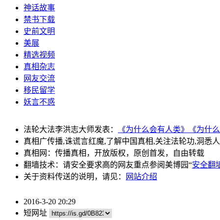
神话故事
禁书下载
史前文明
美展
精选视频
真相杂志
网友交流
移民留学
妖言不惑
法轮大法李洪志大师发表：
《为什么会有人类》
《为什么
真相广传播,诛谎言红魔,了解中国真相,关注法轮功,洞悉
真相网：传播真相，开放版权，原创首发，自由转载
翻墙技术：请安全要求高的网友重点参阅美博园“
安全翻
关于资料传送的说明，请见：
网站介绍
2016-3-20 20:29
短网址