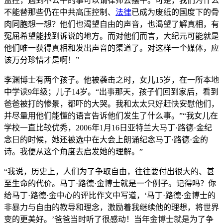
监控，遇到不公平的事可以请律师去摆平。可是，我们为什么
不能替那些仍在中共高压控制、
法律
已成为废纸的国度下的骨
肉同胞想一想？他们也渴望自由的声音，也渴望了解真相，有
冤屈希望能找到诉说的地方。而对他们而言，大纪元可能就是
他们唯一获得真相和发出声音的渠道了。对这样一个媒体，应
该万分珍惜才是啊！”
李渊博士有两个孩子。他被袭击之时，女儿15岁，在一所本地
中学读9年级；儿子14岁。“出事那天，孩子们回到家后，看到
爸爸被打的惨景，都吓的大哭。我和太太只好赶快安慰他们，
并尽量用他们能懂的语言告诉他们发生了什么事。”“我女儿在
学校一直比较优秀，2006年1月16日亚特兰大马丁·路德·金纪
念日的时候，她还被选中在大会上朗诵纪念马丁·路德·金的
诗。我便从这个角度去启发她的理解。”
“我说，历史上，人们为了争取自由，往往要付出很大的、甚
至生命的代价。马丁·路德·金博士就是一个例子。记得吗？你
给马丁·路德·金中心的评比作文中写道，‘马丁·路德·金博士的
非暴力与自由的教导和理念，激励着我继续他的理想，将世界
变的更美好。’爸爸当时听了很感动！当年金博士就是为了争