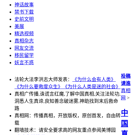
神话故事
禁书下载
史前文明
美展
精选视频
真相杂志
网友交流
移民留学
妖言不惑
投稿
法轮大法李洪志大师发表：
《为什么会有人类》
请進
《为什么要救度众生》
《为什么人类是迷的社会》
真相
真相广传播,诛谎言红魔,了解中国真相,关注法轮功,
网
>
洞悉人生真谛,良知善念破迷雾,神助找到末后救命
路
中
真相网：传播真相，开放版权，原创首发，自由转
国
载
翻墙技术：请安全要求高的网友重点参阅美博园
真