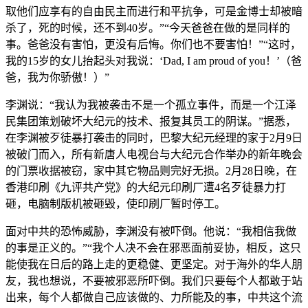
取他们应享有的自由民主而进行和平抗争，可是金博士却被暗
杀了，死的时候，还不到40岁。”“今天爸爸在做的是同样的
事。爸爸没有害怕，更没有后悔。你们也不要害怕！”“这时，
我的15岁的女儿抬起头对我说：‘Dad, I am proud of you！’（爸
爸，我为你骄傲！）”
李渊说：“我认为我被袭击不是一个孤立事件，而是一个江泽
民集团策划破坏大纪元的技术、报复其员工的阴谋。”据悉，
在李渊被歹徒暴打袭击的同时，巴黎大纪元经理的家于2月9日
被破门而入，所有新唐人电视台与大纪元合作举办的新年晚会
的门票收据被窃，家中其它物品则完好无损。2月28日晚，在
香港印刷《九评共产党》的大纪元印刷厂遭4名歹徒暴力打
砸，电脑制版机被砸毁，使印刷厂暂时停工。
面对中共的恐怖威胁，李渊没有被吓倒。他说：“我相信我做
的事是正义的。”“我个人决不会在邪恶面前妥协，相反，这只
能使我在日后的路上走的更稳健、更坚定。对于海外的华人朋
友，我也想说，不要被邪恶所吓倒。我们只要每个人都敢于站
出来，每个人都做自己应该做的、力所能及的事，中共这个流