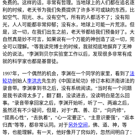
免费的。这样的话，非常有哲理。当地球上的人们都在追名逐
利的时候，老天爷为我们免费提供了许多不可或缺的东西，比
如空气、阳光、水。没有空气，所有的人都活不了；没有阳
光，人人可能都非常抑郁；没有水，地球上可能一片荒凉。但
是，这一切，在我们出生之前，老天爷都给我们预备好了。大
自然真是妙不可言，如果说有一个万能的神创造了这一切，完
全可以理解。“等我读完博士的时候，我就彻底地摒弃了无神
论的说法。”李渊到贝尔实验室工作以后，发现很多非常有成
就的科学家也都是基督徒。
1997年，一个偶然的机会，李渊在一个同学的家里，看到了
法
轮功
创始人
李洪志
先生的《中国法轮功》修订本和济南讲法的
录音带。李渊拿到书之后，没有系统阅读。“当时有一个问题
是我书读得太多了，翻了翻，没读进去，没读明白是怎么回
事。”录音带拿回家之后，李渊开始听，听了一、两遍之后，
虽然还有不少疑问，但是，对于“真、善、忍”，“向内修”，
“提高心性”，“去执着”，“心一定要正”、“主意识要强”，“返本
归真”等等，都非常认同。对于
另外空间
，佛、道、神，等
等，也能理解。有一天，他好像开了窍似的，忽然间明白了：