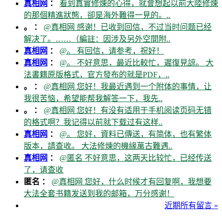
真相网
：
看到真實修煉的心得，就會想起以前大陸修煉
的那個精進狀態，卻是海外難得一見的。..
。 ：
@真相网 感谢！已收到回信，不过当时问题已经
解决了。……（編註：因涉及另外空間附..
真相网
：
@。 有回信，请参考，祝好！
真相网
：
@。 不好意思，最近比較忙，遲復見諒。 大
法書籍原版格式，官方發布的就是PDF，..
。 ：
@真相网 您好！我最近遇到一个附体的事情，让
我很苦恼，希望能帮我解答一下，我先..
。 ：
@真相网 您好！有没有适用于手机阅读页码无错
的格式啊？我记得以前就下载过有这样..
真相网
：
@。 您好，資料已傳送，有简体，也有繁体
版本，請查收。 大法修煉的機緣萬古難遇..
真相网
：
@匿名 不好意思，这两天比较忙，已经传送
了，请查收
匿名 ：
@真相网 您好，什么时候才有回复啊，我想要
大法全套书籍发送到我的邮箱，万分感谢！
近期所有留言 »