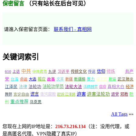
（只有站长在后台可见）
保密留言
请進入保密留言页面：
联系我们 - 真相网
关键词索引
中共
信仰
修炼
610
传统文化
共产
上访
中共病毒
九评
习近平
传说
健康
党
报应
台湾
命运
大选
故事
文革
新疆
新疆棉
暴力
李洪志
欺骗
武汉肺炎
法轮功学员
江泽民
法律
法轮功
法轮大法
真相大白
经济
活摘器官
瘟疫
谎言
迫害
迫害法轮功
言论自由
贪污腐败
退党
邪教
酷
舞弊
起诉江泽民
重点推荐
刑
马克思
All Tags
»»
您现在上网的IP地址是：
216.73.216.134
（注：没用代理，或
是高匿名代理、VPN隐藏了真实IP）