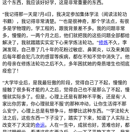
这个东西，我应该好好学，这是非常重要的东西。
“我记得那一天是7月4日，我决定参加集体学法（阅读法轮功
书籍），我记得非常清楚。”“也是很神奇，那个学法点，有很
多是学物理的，学工程的，跟我背景差不多。我的问题非常
多，慢慢的，一两个月之后，他们就把我的这些问题全部都给
解决了，我就踏踏实实定下心来学炼法轮功。”
修炼
不久，李
渊发现，自己患了几十年的花粉过敏症、鼻窦炎，以及来美国
后每年都会犯几次的感冒等疾病，都在不知不觉中消失了。他
的母亲在修炼法轮功之后不久，多年困扰她的骨质增生也彻底
痊愈了！
“大学毕业后，是我最狂傲的阶段，觉得自己了不起，慢慢的
接触了很多有才能的人之后，觉得自己也不是那么了不起，慢
慢就实际多了。但是，心理上还是有那种不平衡，还是有‘人
家比你厉害，你心理就是不服’的那种冲动，让你生活得不那
么安宁，心理上总是有想争斗，想攀比这种东西。”“学法轮大
法之后，这些东西一下子没了，踏实了下来，知道了人实际上
改变不了天定的
命运
。人在一生中，成就也好，苦难也好，都