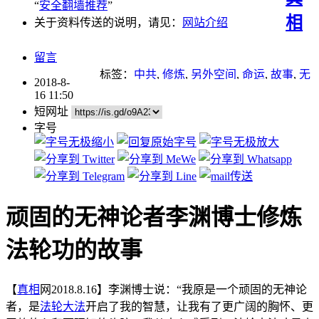
“
安全翻墙推荐
”
相
关于资料传送的说明，请见：
网站介绍
留言
标签：
中共
,
修炼
,
另外空间
,
命运
,
故事
,
无
2018-8-
神论
,
法轮功
,
法轮功学员
,
讲真相
,
诺贝尔
16 11:50
奖
,
迫害
,
迫害法轮功
短网址
字号
顽固的无神论者李渊博士修炼
法轮功的故事
【
真相
网2018.8.16】李渊博士说：“我原是一个顽固的无神论
者，是
法轮大法
开启了我的智慧，让我有了更广阔的胸怀、更