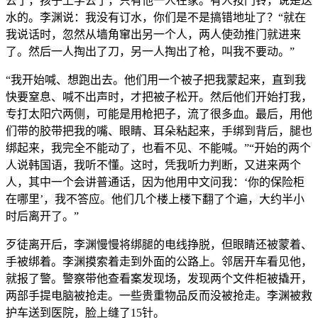
去了，孩子上学去了，只有他一人在家。有人按门铃，说是送
水的。李渊说：我没有订水，你们是不是搞错地址了？“就在
我说话时，忽然从墙角窜出另一个人，两人使劲推门就进来
了。然后一人掏出了刀，另一人掏出了枪，叫我不要动。”
“我开始喊、想跑出去。他们用一个被子把我蒙起来，直到我
快要窒息、喊不出声时，才把被子松开。然后他们开始打我，
专打太阳穴两侧，可能是用枪把子，流了很多血。最后，用他
们带的胶带把我的嘴、眼睛、耳朵粘起来，手绑到背后，腿也
绑起来，我完全不能动了，也看不见、不能喊。”“开始的两个
人说韩国语，我听不懂。这时，凭我听力判断，又进来两个
人，其中一个会讲普通话，因为他用中文问我：‘你的保险柜
在哪里’，我不答应。他们几个楼上楼下翻了个遍，大约半小
时后离开了。”
歹徒离开后，李渊慢慢将绑腿的电线挣脱，但眼睛还被蒙着、
手被绑着。李渊摸索着走到外面的公路上。邻居开车看见他，
就报了警。警察带他查看案发现场，发现两个文件柜被撬开，
两部手提电脑被抢走。一些贵重物品反而没被抢走。李渊被救
护车送到医院，脸上缝了15针。