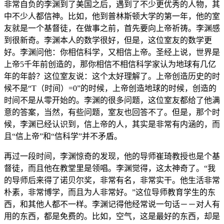
非常自负的李渊到了美国之后，遇到了不少更优秀的人物，其
中不少人都信神。比如，他到普林斯顿大学的第一年，他的室
友就是一个基督徒，在做事之前，首先要向上帝祈祷。李渊感
到很新奇。李渊本人的数学很好，但是，这位室友的数学更
好。李渊问他：你相信科学，又相信上帝。圣经上说，世界是
上帝5千年前创造的，那你相信不相信科学家认为地球有几亿
年的年龄？这位室友说：这个太好理解了。上帝创造历史的时
候不是“T（时间）=0”的时候，上帝创造地球的时候，创造的
时间不是从零开始的。李渊的很多问题，这位室友都给了他满
意的答案，当然，有些问题，室友也回答不了。但是，那个时
候，李渊已经认识到，信上帝的人，其实是非常有内涵的，而
且“信上帝”和“信科学”并不矛盾。
再过一段时间，李渊惊奇的发现，他的导师崔琦教授也是个基
督徒，而且他在教堂里是领唱。李渊觉得，这太神奇了。“我
的导师后来得了诺贝尔奖，非常有名，非常实干。他生活非常
朴素，非常博学，而且为人非常好。”这位导师教育学生的东
西，和其他人都不一样。李渊记得他经常说一句话－－对人有
用的东西，都是免费的。比如，空气，这是最好的东西，却是