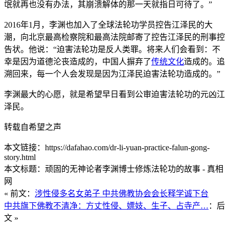
氓就再也没有办法，其崩溃解体的那一天就指日可待了。”
2016年1月，李渊也加入了全球法轮功学员控告江泽民的大
潮，向北京最高检察院和最高法院邮寄了控告江泽民的刑事控
告状。他说：“迫害法轮功是反人类罪。将来人们会看到：不
幸是因为道德沦丧造成的，中国人摒弃了
传统文化
造成的。追
溯回来，每一个人会发现是因为江泽民迫害法轮功造成的。”
李渊最大的心愿，就是希望早日看到公审迫害法轮功的元凶江
泽民。
转载自希望之声
本文链接：https://dafahao.com/dr-li-yuan-practice-falun-gong-
story.html
本文标题：顽固的无神论者李渊博士修炼法轮功的故事 - 真相
网
« 前文：
涉性侵多名女弟子 中共佛教协会会长释学诚下台
中共旗下佛教不清净：方丈性侵、嫖妓、生子、占寺产…
：后
文 »