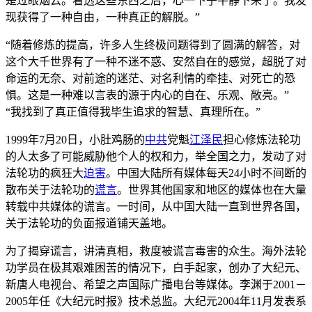
是过眼烟云。看透这些东西之后，心一下子平静下来了。我发
现获得了一种自由，一种真正的解脱。”
“随着修炼的提高，许多人生终极问题得到了圆满的解答，对
这个大千世界有了一种不迷不惑、安然自在的感觉，超脱了对
命运的无奈、对前途的迷茫、对名利情的牵挂、对死亡的恐
惧。这是一种难以言表的源于内心的自在、乐观、敞亮。”
“我找到了真正值得我毕生追求的智慧、真理所在。”
1999年7月20日，小肚鸡肠的
中共
党魁
江泽民
担心修炼法轮功
的人太多了可能威胁他个人的权和力，举全国之力，发动了对
法轮功的疯狂大
迫害
。中国大陆所有媒体每天24小时不间断的
散布关于法轮功的
谎言
。世界其他国家和地区的媒体也在大量
转载中共媒体的谎言。一时间，从中国大陆一直到世界各国，
关于法轮功的负面报道铺天盖地。
为了揭穿谎言，讲清真相，救度被谎言毒害的众生。海外法轮
功学员在极其艰难困苦的情况下，白手起家，创办了大纪元、
新唐人电视台、希望之声国际广播电台等媒体。李渊于2001－
2005年任《大纪元时报》技术总监。大纪元2004年11月发表系