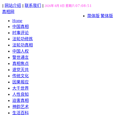
||
网站介绍
||
联系我们
||
07:08:52
2026年 8月 8日 星期六
真相网
简体版
繁体版
Home
中国真相
时事评论
法轮功修炼
法轮功真相
中国人权
警世通言
真相焦点
退党灭共
传统文化
因果报应
大千世界
人性良知
迫害真相
神韵艺术
生活百科