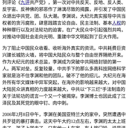
列评论《
九评
共产党》，第一次对中共反天、反地、反人类、
反宇宙、反神佛的邪恶作了淋漓尽致的揭露，并引发了中国民
众退出中共党、团、队大潮。李渊说，大纪元真实报导中共当
权者的贪污腐败，肆意践踏言论自由、民主法制、基本
人权
的
种种罪行以及对法轮功的迫害，在广大民众中引起强烈共鸣，
对推动中国社会走向光明、重建中华文明起到了巨大作用。
为了阻止中国民众收看、收听海外真实的资讯，中共耗费巨资
兴建长城防火墙，将中国大陆民众与整个自由世界隔绝开来。
作为大纪元的技术总监，李渊成为突破中共网络封锁的第一
人。两军对垒，反复较量，中共手下的那么多高科技网络科学
家就是治不住李渊和他的团队，破不了他的招儿。大纪元在海
外所有华文媒体中异军突起，在海外的影响越来越大，对中国
大陆民众讲真相的力度越来越大，中共以“下三烂”手法制造的
关于法轮功的谎言一个又一个被揭穿。李渊博士也因此成了江
泽民及其死党的眼中钉、肉中刺。
2006年2月8日中午，李渊在美国亚特兰大的家中，突然遭遇中
共歹徒的暴打袭击。这天中午大约12点左右，李渊的太太上班