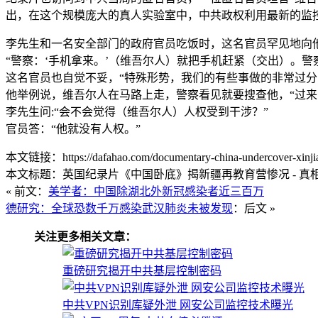
出，在这个规模庞大的真人实验室中，中共政权利用最新的监
李先生和一名安全部门的政府官员吃饭时，这名官员罕见地向
“警察：‘手机拿来。’（维吾尔人）就把手机赶紧（交出）。
这名官员也自觉不妥，“特殊形势，我们的有些事做的非常过分
他举例说，维吾尔人在马路上走，警察看见就要搜查他，“过来
李先生问:“会不会觉得（维吾尔人）人权受到干涉？”
官员答：“他就没有人权。”
本文链接：https://dafahao.com/documentary-china-undercover-xinjia
本文标题：英国纪录片《中国卧底》揭新疆再教育营惨况 - 真
« 前文：
美学者：中国除湖北外新冠感染者近三百万
德研究：全球恐数千万感染武汉肺炎未被发现
：后文 »
关注更多相关文章：
重磅研究揭开中共基层控制密码
中共VPN识别库疑外泄 网安公司监控技术曝光