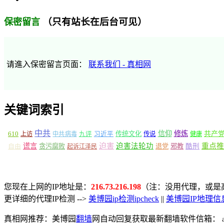
（只有站长在后台可见）
保密留言
请進入保密留言页面：
联系我们 - 真相网
关键词索引
中共
信仰
修炼
610
传统文化
共产
上访
中共病毒
九评
习近平
传说
健康
谎言
迫害
迫害法轮功
重点推
自由
贪污腐败
退党
邪教
酷刑
起诉江泽民
您现在上网的IP地址是：
216.73.216.198
（注：没用代理，或是高
更详细的代理IP检测 -->
美博园ip检测ipcheck
||
美博园IP地理信
真相网推荐：美博园
翻墙
网自动回复获取最新翻墙软件信箱：
a