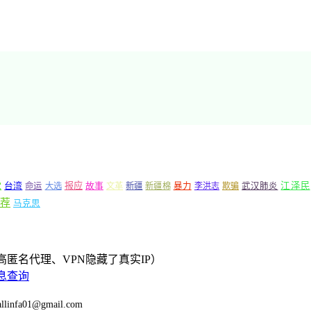
党
报应
江泽民
台湾
命运
大选
故事
文革
新疆
新疆棉
暴力
李洪志
欺骗
武汉肺炎
荐
马克思
匿名代理、VPN隐藏了真实IP）
息查询
llinfa01@gmail.com