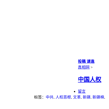
投稿 请進
真相网
>
中国人权
留言
标签：
中共
,
人权恶棍
,
文革
,
新疆
,
新疆棉
,
电视认罪
,
言论自由
,
酷刑