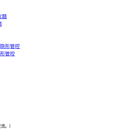
题
隐形管控
交流。）