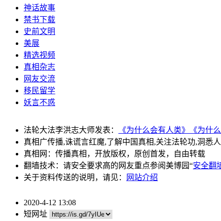
神话故事
禁书下载
史前文明
美展
精选视频
真相杂志
网友交流
移民留学
妖言不惑
法轮大法李洪志大师发表：
《为什么会有人类》
《为什么
真相广传播,诛谎言红魔,了解中国真相,关注法轮功,洞悉
真相网：传播真相，开放版权，原创首发，自由转载
翻墙技术：请安全要求高的网友重点参阅美博园“
安全翻
关于资料传送的说明，请见：
网站介绍
2020-4-12 13:08
短网址