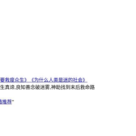
要救度众生》
《为什么人类是迷的社会》
人生真谛,良知善念破迷雾,神助找到末后救命路
墙推荐
”