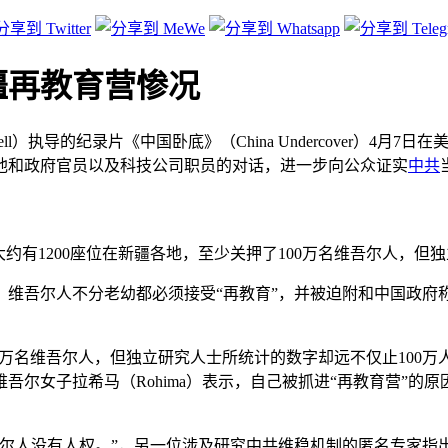
疆再教育营惨况
 Barnwell）执导的纪录片《中国卧底》（China Undercove
他和政府官员以及科技公司职员的对话，进一步向公众证实
中共
约有1200座位在新疆各地，至少关押了100万名维吾尔人，但
维吾尔人不分老幼都必须接受“再教育”，并被迫附和中国政府称
100万名维吾尔人，但独立研究人士所统计的数字却远不仅止100
女子拉希马（Rohima）表示，自己被抓进“再教育营”的原因，
吾尔人没有人权。”，另一位涉及研究中共维稳机制的匿名专家指