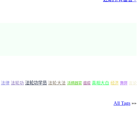
法轮功学员
法律
法轮功
法轮大法
真相大白
经济
言论
活摘器官
瘟疫
舞弊
All Tags
»»