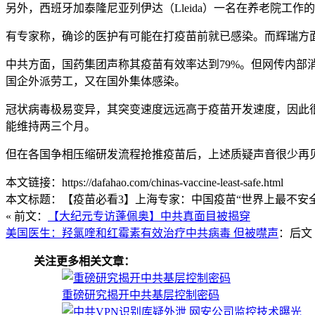
另外，西班牙加泰隆尼亚列伊达（Lleida）一名在养老院工作的
有专家称，确诊的医护有可能在打疫苗前就已感染。而辉瑞方面
中共方面，国药集团声称其疫苗有效率达到79%。但网传内部
国企外派劳工，又在国外集体感染。
冠状病毒极易变异，其突变速度远远高于疫苗开发速度，因此
能维持两三个月。
但在各国争相压缩研发流程抢推疫苗后，上述质疑声音很少再
本文链接：https://dafahao.com/chinas-vaccine-least-safe.html
本文标题：【疫苗必看3】上海专家：中国疫苗“世界上最不安全” 
« 前文：
【大纪元专访蓬佩奥】中共真面目被揭穿
美国医生：羟氯喹和红霉素有效治疗中共病毒 但被噤声
：后文 
关注更多相关文章：
重磅研究揭开中共基层控制密码