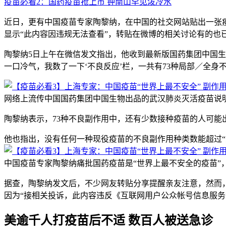
疫苗必看2：国药疫苗抢上市 钟南山罕见泼冷水
近日，更有中国疫苗专家陶黎纳，在中国的社交网站贴出一张疫
显示“此内容因违规无法查看”，转贴在微博的相关讨论有的也
陶黎纳5日上午在微信发文指出，他收到最新版国药集团中国生物
一口冷气，我数了一下‘不良反应’栏，一共有73种局部／全身不
网络上流传中国国药集团中国生物出品的武汉肺炎灭活疫苗说明
陶黎纳表示，73种不良副作用中，还有少数接种疫苗的人可能
他也指出，没有任何一种现役疫苗的不良副作用种类数能超过“众
中国疫苗专家陶黎纳痛批国药疫苗是“世界上最不安全的疫苗”
据查，陶黎纳发文后，不少网友转贴分享提醒亲友注意，然而，
因为“接相关投诉，此内容违反《互联网用户公众帐号信息服务
美逾千人打疫苗后不适 数百人被送急诊