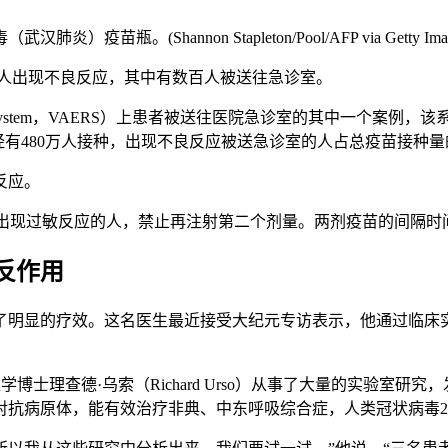
(Shannon Stapleton/Pool/AFP via Getty Imag
的人出现不良反应，其中有数百人被送往急诊室。
eporting System，VAERS）上患者被送往医院急诊室的其中一
已经有480万人接种，出现不良反应被送急诊室的人占总疫苗接种量的
反应。
后出现过敏反应的人，禁止再注射第二个剂量。两剂疫苗的间隔时
反作用
了明显的疗效。这名医生最近接受大纪元专访表示，他通过临床
tors）的成员、医学博士理查德·乌索（Richard Urso）从事了大
抗病原体，能有效治疗非典、中东呼吸综合症，人类冠状病毒22