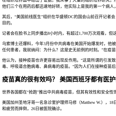
在组织培养皿中给出了证据，我从事了大量的组织培养研究，
他们三个在用药后都迅速地好转，他实际上是我的第一个病人
其后，“美国前线医生”组织在华盛顿DC的国会山前召开记者
目的。
记者会在脸书上同步播出8小时内，有超过1,700万次观看，但这段视
乌索博士还爆料，今年3月份中共病毒在美国开始爆发时，他
任何患者，我就纳闷：为什么？这是史无前例的时刻。”在疫
他认为，接种疫苗也许更容易出现反作用。“这是所谓的引发
毒、呼吸道合胞病毒、鼻病毒的疫苗。“因为人们在接种疫苗
疫苗真的很有效吗？ 美国西班牙都有医
世界各国都在“抢跑”推出中共病毒疫苗，但其有效性和安全
美国加州圣地牙哥一名急诊室护理师马修（Matthew W.），1
和疲劳而摔倒，26日被医院确诊。