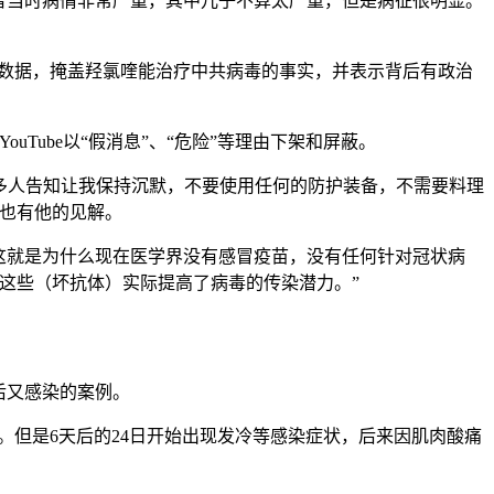
者当时病情非常严重，其中儿子不算太严重，但是病征很明显。
学数据，掩盖羟氯喹能治疗中共病毒的事实，并表示背后有政治
YouTube以“假消息”、“危险”等理由下架和屏蔽。
多人告知让我保持沉默，不要使用任何的防护装备，不需要料理
也有他的见解。
这就是为什么现在医学界没有感冒疫苗，没有任何针对冠状病
这些（坏抗体）实际提高了病毒的传染潜力。”
后又感染的案例。
发的疫苗。但是6天后的24日开始出现发冷等感染症状，后来因肌肉酸痛