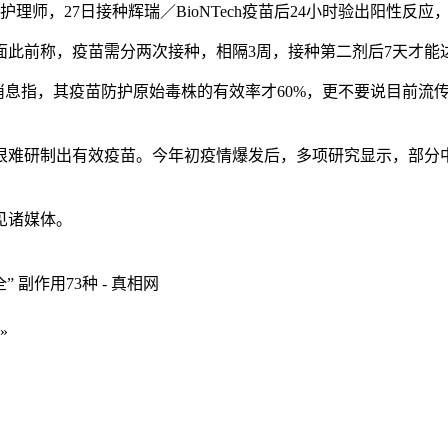
护理师，27日接种辉瑞／BioNTech疫苗后24小时验出阳性反
此前称，疫苗需分两次接种，相隔3周，接种第二剂后7天才能
消息指，其疫苗防护原始毒株的有效率才60%，更不要说目前流
很难研制出有效疫苗。今年初疫情爆发后，多项研究显示，部分
见诸媒体。
副作用73种 - 真相网
»