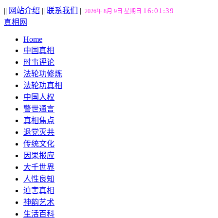
||
网站介绍
||
联系我们
||
16:01:40
2026年 8月 9日 星期日
真相网
Home
中国真相
时事评论
法轮功修炼
法轮功真相
中国人权
警世通言
真相焦点
退党灭共
传统文化
因果报应
大千世界
人性良知
迫害真相
神韵艺术
生活百科