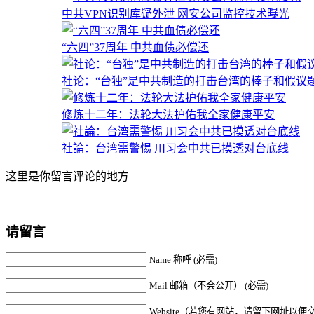
中共VPN识别库疑外泄 网安公司监控技术曝光
“六四”37周年 中共血债必偿还
社论：“台独”是中共制造的打击台湾的棒子和假议
修炼十二年：法轮大法护佑我全家健康平安
社論：台湾需警惕 川习会中共已摸透对台底线
这里是你留言评论的地方
请留言
Name 称呼 (必需)
Mail 邮箱（不会公开） (必需)
Website（若您有网站，请留下网址以便