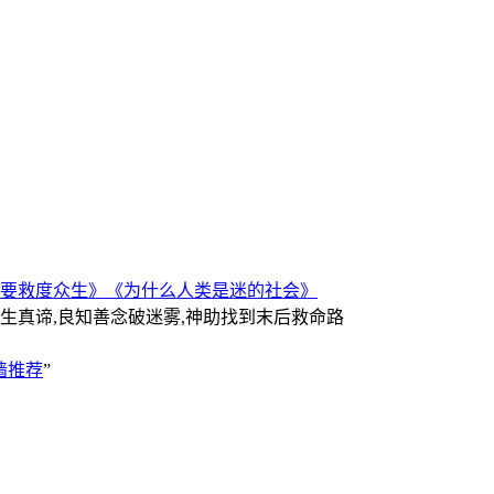
要救度众生》
《为什么人类是迷的社会》
人生真谛,良知善念破迷雾,神助找到末后救命路
墙推荐
”