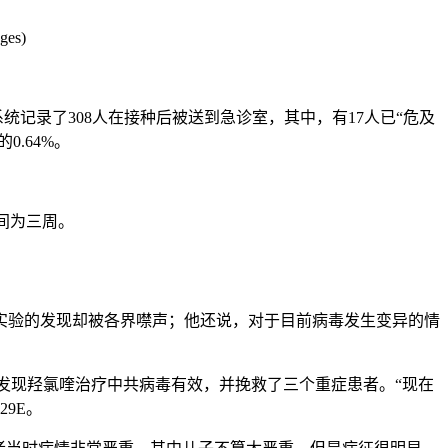
es)
个案例，该系统记录了308人在接种后被送到急诊室，其中，有17人已“危及
0.64%。
间为三周。
实验的发现却被各界噤声；他还说，对于目前病毒发生变异的情
量的实验室研究，发现羟氯喹治疗中共病毒有效，并挽救了三个重症患者。“现在
9E。