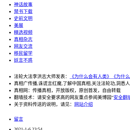
神话故事
禁书下载
史前文明
美展
精选视频
真相杂志
网友交流
移民留学
妖言不惑
法轮大法李洪志大师发表：
《为什么会有人类》
《为什么
真相广传播,诛谎言红魔,了解中国真相,关注法轮功,洞悉
真相网：传播真相，开放版权，原创首发，自由转载
翻墙技术：请安全要求高的网友重点参阅美博园“
安全翻
关于资料传送的说明，请见：
网站介绍
留言
2021-1-6 23:54