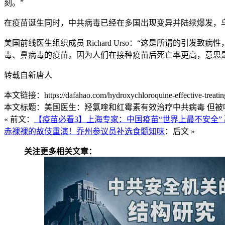
刻。”
在疫苗诞生同时，中共病毒已经在多国出现变异并陆续爆发，
美国前线医生组织成员 Richard Urso：“这是所谓的
毒、鼻病毒的疫苗。因为人们在接种疫苗后死亡率更高，意思
转载自新唐人
本文链接：https://dafahao.com/hydroxychloroquine-effective-treating
本文标题：美国医生：羟氯喹和红霉素有效治疗中共病毒 但被噤
« 前文：
【疫苗必看3】上海专家：中国疫苗“世界上最不安全” 
赤裸裸的故伎重演！乔州参议员补选食髓知味
：后文 »
关注更多相关文章：