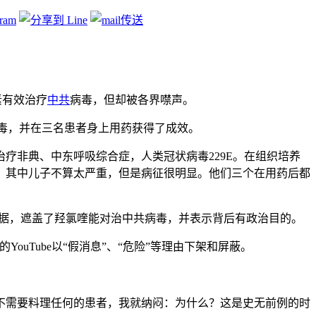
素有效治疗
中共
病毒，但却被各界噤声。
于治疗中共病毒，并在三名患者身上用药获得了成效。
效治疗非典、中东呼吸综合症，人类冠状病毒229E。在组织培养
，其中儿子不算太严重，但是病征很明显。他们三个在用药后都
数据，遮盖了羟氯喹能对治中共病毒，并表示背后有政治目的。
的YouTube以“假消息”、“危险”等理由下架和屏蔽。
装备，不需要料理任何的患者，我就纳闷：为什么？这是史无前例的时