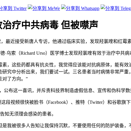
治疗中共病毒 但被噤声
德·乌索，最近接受新唐人专访，他通过临床实验，发现羟氯喹和红霉
ors）的成员理查德·乌索（Richard Urso）医学博士发现羟氯喹有效
羟氯喹和红霉素，这些药都具有抗炎性，我觉得应该能对抗病原体，能有
些研究中分析出来，我们要试一试。三名患者当时病情非常严重
走对了方向。”
会，公布这一喜讯，并斥责科技界制造虚假信息、宣传和伪科学
视频很快被脸书（Facebook）、推特（Twitter）和谷歌旗下
被告知无须理会感染的患者。
们的名字，但是我被很多人告知让我保持沉默，不要使用任何的防护