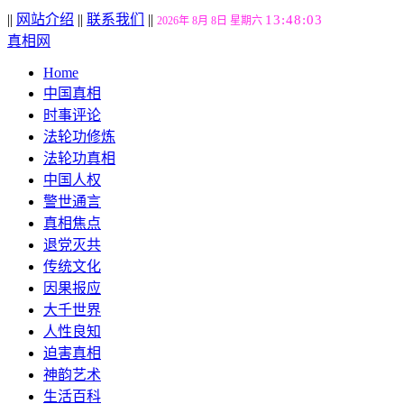
||
网站介绍
||
联系我们
||
13:48:04
2026年 8月 8日 星期六
真相网
Home
中国真相
时事评论
法轮功修炼
法轮功真相
中国人权
警世通言
真相焦点
退党灭共
传统文化
因果报应
大千世界
人性良知
迫害真相
神韵艺术
生活百科