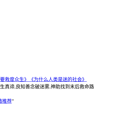
要救度众生》
《为什么人类是迷的社会》
人生真谛,良知善念破迷雾,神助找到末后救命路
墙推荐
”