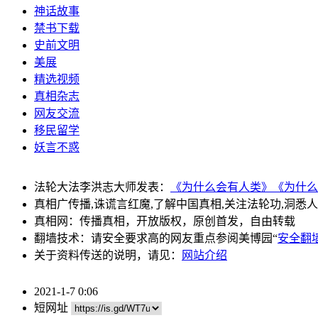
神话故事
禁书下载
史前文明
美展
精选视频
真相杂志
网友交流
移民留学
妖言不惑
法轮大法李洪志大师发表：
《为什么会有人类》
《为什么
真相广传播,诛谎言红魔,了解中国真相,关注法轮功,洞悉
真相网：传播真相，开放版权，原创首发，自由转载
翻墙技术：请安全要求高的网友重点参阅美博园“
安全翻
关于资料传送的说明，请见：
网站介绍
2021-1-7 0:06
短网址