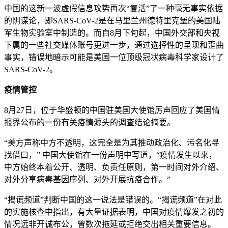
中国的这新一波虚假信息攻势再次“复活”了一种毫无事实依据
的阴谋论，即SARS-CoV-2是在马里兰州德特里克堡的美国陆
军生物实验室中制造的。而自8月下旬起，中国外交部和央视
下属的一些社交媒体账号更进一步，通过选择性的呈现和歪曲
事实，错误地暗示可能是美国一位顶级冠状病毒科学家设计了
SARS-CoV-2。
疫情管控
8月27日，位于华盛顿的中国驻美国大使馆厉声回应了美国情
报界公布的一份有关疫情源头的调查结论摘要。
“美方声称中方不透明，这完全是为其推动政治化、污名化寻
找借口，” 中国大使馆在一份声明中写道，“疫情发生以来，
中方始终本着公开、透明、负责任原则，第一时间对外介绍、
对外分享病毒基因序列、对外开展抗疫合作。”
“揭谎频道”判断中国的这一说法是错误的。“揭谎频道”在对此
的实施核查中指出，有大量证据表明，中国对疫情爆发之初的
情况远非开诚布公，曾数次拖延或拒绝交出相关重要信息。