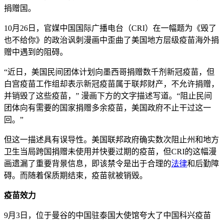
捐赠国。
10月26日，官媒中国国际广播电台（CRI）在一幅题为《毁了
也不给你》的政治讽刺漫画中歪曲了美国地方层级疫苗海外捐
赠中遇到的阻碍。
“近日，美国民间团体计划向墨西哥捐赠数千剂新冠疫苗，但
白宫疫苗工作组却表示新冠疫苗属于联邦财产，不允许捐赠，
并销毁了这些疫苗，” 漫画下方的文字描述写道。“阻止民间
团体向有需要的国家捐赠多余疫苗，美国政府不止干过这一
回。”
但这一描述具有误导性。美国联邦政府确实数次阻止州和地方
卫生当局跨国捐赠未使用并快要过期的疫苗，但CRI的这幅漫
画遗漏了重要背景信息，即该禁令是出于合理的
法律
和后勤障
碍。而随着保质期结束，疫苗就被销毁。
疫苗效力
9月3日，位于曼谷的中国驻泰国大使馆夸大了中国科兴疫苗