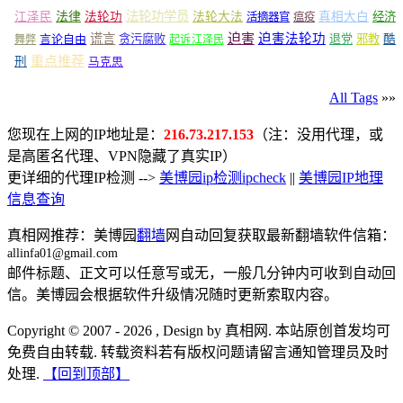
法轮功学员
江泽民
法律
法轮功
法轮大法
真相大白
经济
活摘器官
瘟疫
谎言
迫害
迫害法轮功
言论自由
贪污腐败
退党
邪教
酷
舞弊
起诉江泽民
重点推荐
刑
马克思
All Tags
»»
您现在上网的IP地址是：
216.73.217.153
（注：没用代理，或
是高匿名代理、VPN隐藏了真实IP）
更详细的代理IP检测 -->
美博园ip检测ipcheck
||
美博园IP地理
信息查询
真相网推荐：美博园
翻墙
网自动回复获取最新翻墙软件信箱：
allinfa01@gmail.com
邮件标题、正文可以任意写或无，一般几分钟内可收到自动回
信。美博园会根据软件升级情况随时更新索取内容。
Copyright © 2007 - 2026 , Design by 真相网. 本站原创首发均可
免费自由转载. 转载资料若有版权问题请留言通知管理员及时
处理.
【回到顶部】