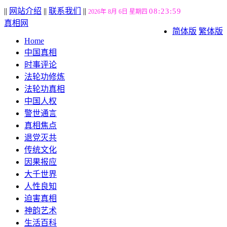
||
网站介绍
||
联系我们
||
08:24:00
2026年 8月 6日 星期四
真相网
简体版
繁体版
Home
中国真相
时事评论
法轮功修炼
法轮功真相
中国人权
警世通言
真相焦点
退党灭共
传统文化
因果报应
大千世界
人性良知
迫害真相
神韵艺术
生活百科