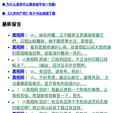
◆ 为什么退党可以救命保平安?(专题)
◆ 《九评共产党》电子书及视频下载
最新留言
真相网
：
@。 她有附體，又不願意主意識強放棄它
們，這個比較難辦。她不願意學大法，即使是..
真相网
：
看到真實修煉的心得，就會想起以前大陸修煉
的那個精進狀態，卻是海外難得一見的。..
。 ：
@真相网 感谢！已收到回信，不过当时问题已经
解决了。……（編註：因涉及另外空間附..
真相网
：
@。 有回信，请参考，祝好！
真相网
：
@。 不好意思，最近比較忙，遲復見諒。 大
法書籍原版格式，官方發布的就是PDF，..
。 ：
@真相网 您好！我最近遇到一个附体的事情，让
我很苦恼，希望能帮我解答一下，我先..
。 ：
@真相网 您好！有没有适用于手机阅读页码无错
的格式啊？我记得以前就下载过有这样..