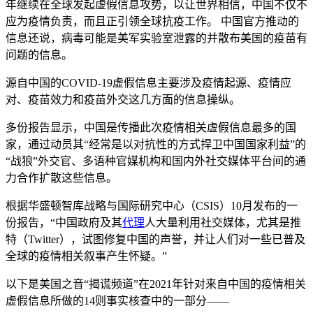
年继续在全球发起虚假信息攻势，以让世界相信，中国不仅不
应为疫情负责，而且正引领全球抗疫工作。 中国官方推动的
信息还说，病毒可能是美军实验室泄露的并散布美国的疫苗有
问题的信息。
源自中国的COVID-19虚假信息主要涉及疫情起源、疫情应
对、疫苗效力和疫苗外交这几方面的信息操纵。
多份报告显示，中国是传播此次疫情相关虚假信息最多的国
家，通过动员其“经常是以对抗性的方式捍卫中国国家利益”的
“战狼”外交官、多语种官媒机构和国内外社交媒体平台间的通
力合作扩散这些信息。
根据华盛顿智库战略与国际研究中心（CSIS）10月发布的一
份报告，“中国政府及其
代理
人大量利用社交媒体，尤其是推
特（Twitter），试图修复中国的声誉，并让人们对一些已普及
全球的疫情相关叙事产生怀疑。”
以下是美国之音“揭谎频道”在2021年针对来自中国的疫情相关
虚假信息所做的14则事实核查中的一部分——