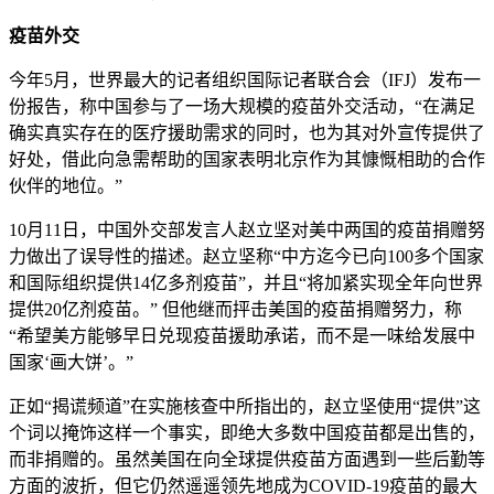
疫苗外交
今年5月，世界最大的记者组织国际记者联合会（IFJ）发布一
份报告，称中国参与了一场大规模的疫苗外交活动，“在满足
确实真实存在的医疗援助需求的同时，也为其对外宣传提供了
好处，借此向急需帮助的国家表明北京作为其慷慨相助的合作
伙伴的地位。”
10月11日，中国外交部发言人赵立坚对美中两国的疫苗捐赠努
力做出了误导性的描述。赵立坚称“中方迄今已向100多个国家
和国际组织提供14亿多剂疫苗”，并且“将加紧实现全年向世界
提供20亿剂疫苗。” 但他继而抨击美国的疫苗捐赠努力，称
“希望美方能够早日兑现疫苗援助承诺，而不是一味给发展中
国家‘画大饼’。”
正如“揭谎频道”在实施核查中所指出的，赵立坚使用“提供”这
个词以掩饰这样一个事实，即绝大多数中国疫苗都是出售的，
而非捐赠的。虽然美国在向全球提供疫苗方面遇到一些后勤等
方面的波折，但它仍然遥遥领先地成为COVID-19疫苗的最大