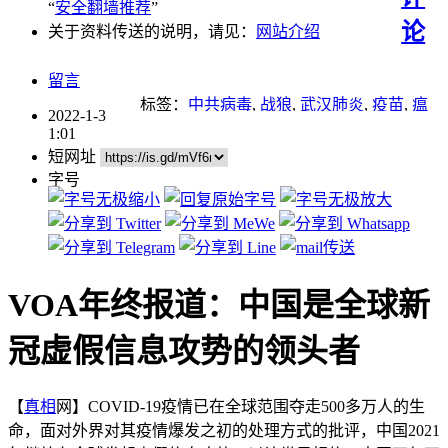
“
安全翻墙推荐
”
论
关于资料传送的说明，请见：
网站介绍
留言
标签：
中共病毒
,
战狼
,
武汉肺炎
,
疫苗
,
瘟
2022-1-3
疫
1:01
短网址
字号
VOA年终报道：中国是全球新
冠虚假信息攻势的领头者
【
真相
网】COVID-19疫情已在全球范围夺走500多万人的生
命，面对外界对其疫情爆发之初的处理方式的批评，中国2021