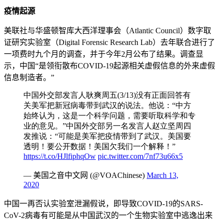
疫情起源
美联社与华盛顿智库大西洋理事会（Atlantic Council）数字取
证研究实验室（Digital Forensic Research Lab）去年联合进行了
一项费时九个月的调查，并于今年2月公布了结果。调查显
示，中国“是领衔散布COVID-19起源相关虚假信息的外来虚假
信息制造者。”
中国外交部发言人耿爽周五(3/13)没有正面回答有
关美军把新冠病毒带到武汉的说法。他说：“中方
始终认为，这是一个科学问题，需要听取科学和专
业的意见。”中国外交部另一名发言人赵立坚周四
发推说：“可能是美军把疫情带到了武汉。美国要
透明！要公开数据！美国欠我们一个解释！”
https://t.co/HJlfiphqOw
pic.twitter.com/7nf73u66x5
— 美国之音中文网 (@VOAChinese)
March 13,
2020
中国一再否认实验室泄漏假说，即导致COVID-19的SARS-
CoV-2病毒有可能是从中国武汉的一个生物实验室中逃逸出来