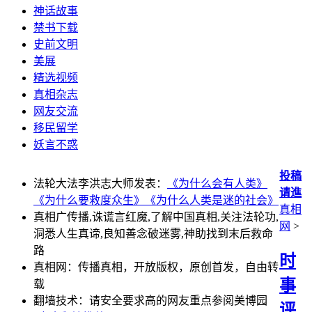
神话故事
禁书下载
史前文明
美展
精选视频
真相杂志
网友交流
移民留学
妖言不惑
投稿
法轮大法李洪志大师发表：
《为什么会有人类》
请進
《为什么要救度众生》
《为什么人类是迷的社会》
真相
真相广传播,诛谎言红魔,了解中国真相,关注法轮功,
网
>
洞悉人生真谛,良知善念破迷雾,神助找到末后救命
路
时
真相网：传播真相，开放版权，原创首发，自由转
事
载
翻墙技术：请安全要求高的网友重点参阅美博园
评