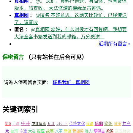
真相网
：
@。 您好，資料已傳送，有简体，也有繁体
版本，請查收。 大法修煉的機緣萬古難遇..
真相网
：
@匿名 不好意思，这两天比较忙，已经传送
了，请查收
匿名 ：
@真相网 您好，什么时候才有回复啊，我想要
大法全套书籍发送到我的邮箱，万分感谢！
近期所有留言 »
（只有站长在后台可见）
保密留言
请進入保密留言页面：
联系我们 - 真相网
关键词索引
中共
信仰
修炼
610
传统文化
共产
上访
中共病毒
九评
习近平
传说
健康
党
报应
台湾
命运
大选
故事
文革
新疆
新疆棉
暴力
李洪志
欺骗
武汉肺炎