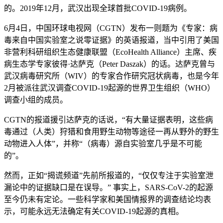
的。2019年12月，武汉出现全球首批COVID-19病例。
6月4日，中国环球电视网（CGTN）发布一则题为《专家：病
毒来自中国实验室之说零证据》的英语报道，当中引用了美国
非营利科研组织生态健康联盟（EcoHealth Alliance）主席、疾
病生态学专家彼得·达萨克（Peter Daszak）的话。达萨克曾与
武汉病毒研究所（WIV）的专家合作研究冠状病毒，也是今年
2月被派往武汉调查COVID-19起源的世界卫生组织（WHO）
调查小组的成员。
CGTN的报道援引达萨克的话说，“有大量证据表明，这些病
毒通过（人类）狩猎和食用野生动物等途径一再从野外的野生
动物进入人体”，并称“（病毒）源自实验室几乎是不可能
的”。
然而，正如“揭谎频道”先前所报道的，“仅仅专注于实验室泄
漏论中的证据缺口是在误导。” 事实上，SARS-CoV-2的起源
至今仍未有定论。一些科学家和美国情报界的调查结论均表
示，可能永远无法确定有关COVID-19起源的真相。