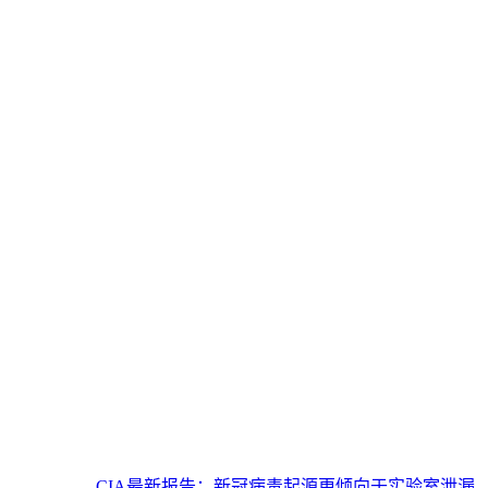
CIA最新报告：新冠病毒起源更倾向于实验室泄漏