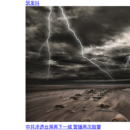
瑟发抖
中共滲透台灣再下一城 警鐘再次敲響