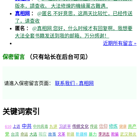
版本，請查收。 大法修煉的機緣萬古難遇..
真相网
：
@匿名 不好意思，这两天比较忙，已经传送
了，请查收
匿名 ：
@真相网 您好，什么时候才有回复啊，我想要
大法全套书籍发送到我的邮箱，万分感谢！
近期所有留言 »
（只有站长在后台可见）
保密留言
请進入保密留言页面：
联系我们 - 真相网
关键词索引
中共
信仰
修炼
610
传统文化
共产
上访
中共病毒
九评
习近平
传说
健康
党
报应
台湾
命运
大选
故事
文革
新疆
新疆棉
暴力
李洪志
欺骗
武汉肺炎