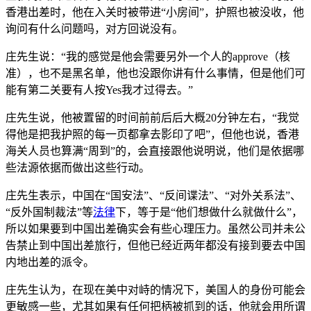
香港出差时，他在入关时被带进“小房间”，护照也被没收，他
询问有什么问题吗，对方回说没有。
庄先生说：“我的感觉是他会需要另外一个人的approve（核
准），也不是黑名单，他也没跟你讲有什么事情，但是他们可
能有第二关要有人按Yes我才过得去。”
庄先生说，他被置留的时间前前后后大概20分钟左右，“我觉
得他是把我护照的每一页都拿去影印了吧”，但他也说，香港
海关人员也算满“周到”的，会直接跟他说明说，他们是依据哪
些法源依据而做出这些行动。
庄先生表示，中国在“国安法”、“反间谍法”、“对外关系法”、
“反外国制裁法”等
法律
下，等于是“他们想做什么就做什么”，
所以如果要到中国出差确实会有些心理压力。虽然公司并未公
告禁止到中国出差旅行，但他已经近两年都没有接到要去中国
内地出差的派令。
庄先生认为，在现在美中对峙的情况下，美国人的身份可能会
更敏感一些，尤其如果有任何把柄被抓到的话，他就会用所谓