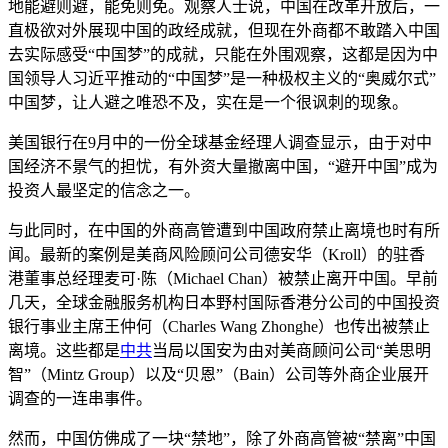
地能避则避，能免则免。观察人士说，中国在改革开放后，一
直极欲对外展现中国的政经成就，但现在外商都不敢踏入中国
去实际感受“中国梦”的成就，只能在外围观察，这都是因为中
国领导人习近平推动的“中国梦”是一种极权主义的“奥威尔式”
中国梦，让人避之唯恐不及，实在是一个很讽刺的现象。
美国银行在9月中的一份全球基金经理人调查显示，由于对中
国经济不景气的担忧，有外资大量撤离中国，“避开中国”成为
投资人最坚定的信念之一。
与此同时，在中国的外商高管遭到中国政府禁止离境也时有所
闻。最新的案例是美商风险顾问公司德安华（Kroll）的驻香
港董事总经理麦可·陈（Michael Chan）被禁止离开中国。早前
几天，全球金融服务机构日本野村国际香港分公司的中国投资
银行事业主席王仲何（Charles Wang Zhonghe）也传出被禁止
离境。这些都是
中共
当局以国安为由对美商顾问公司“美思明
智”（Mintz Group）以及“贝恩”（Bain）公司等外商企业展开
调查的一连串事件。
然而，中国仿佛成了一块“禁地”，除了外商高管被“禁离”中国