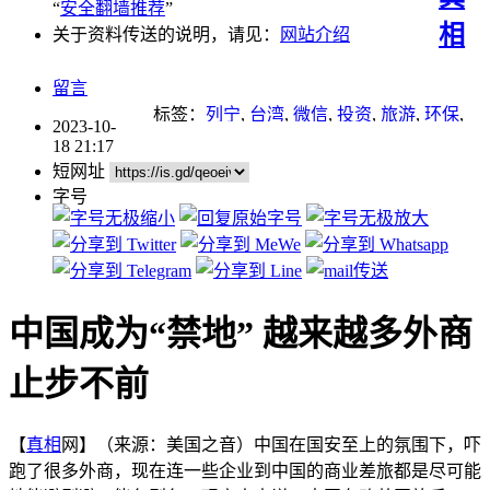
“
安全翻墙推荐
”
相
关于资料传送的说明，请见：
网站介绍
留言
标签：
列宁
,
台湾
,
微信
,
投资
,
旅游
,
环保
,
2023-10-
经济
18 21:17
短网址
字号
中国成为“禁地” 越来越多外商
止步不前
【
真相
网】（来源：美国之音）中国在国安至上的氛围下，吓
跑了很多外商，现在连一些企业到中国的商业差旅都是尽可能