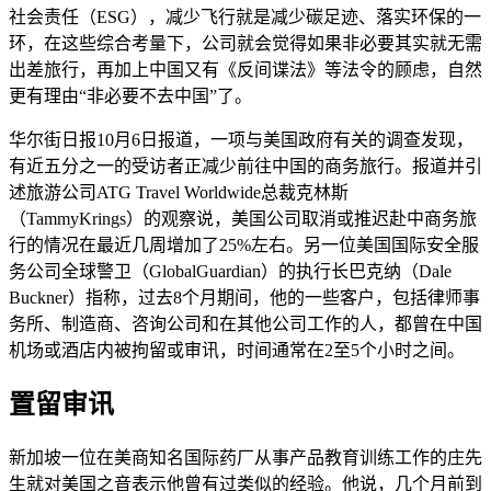
社会责任（ESG），减少飞行就是减少碳足迹、落实环保的一
环，在这些综合考量下，公司就会觉得如果非必要其实就无需
出差旅行，再加上中国又有《反间谍法》等法令的顾虑，自然
更有理由“非必要不去中国”了。
华尔街日报10月6日报道，一项与美国政府有关的调查发现，
有近五分之一的受访者正减少前往中国的商务旅行。报道并引
述旅游公司ATG Travel Worldwide总裁克林斯
（TammyKrings）的观察说，美国公司取消或推迟赴中商务旅
行的情况在最近几周增加了25%左右。另一位美国国际安全服
务公司全球警卫（GlobalGuardian）的执行长巴克纳（Dale
Buckner）指称，过去8个月期间，他的一些客户，包括律师事
务所、制造商、咨询公司和在其他公司工作的人，都曾在中国
机场或酒店内被拘留或审讯，时间通常在2至5个小时之间。
置留审讯
新加坡一位在美商知名国际药厂从事产品教育训练工作的庄先
生就对美国之音表示他曾有过类似的经验。他说，几个月前到