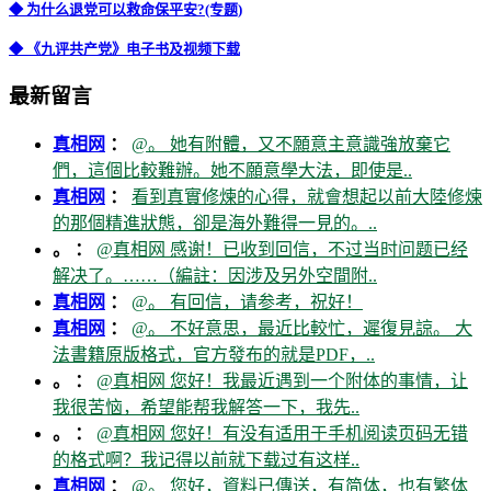
◆ 为什么退党可以救命保平安?(专题)
◆ 《九评共产党》电子书及视频下载
最新留言
真相网
：
@。 她有附體，又不願意主意識強放棄它
們，這個比較難辦。她不願意學大法，即使是..
真相网
：
看到真實修煉的心得，就會想起以前大陸修煉
的那個精進狀態，卻是海外難得一見的。..
。 ：
@真相网 感谢！已收到回信，不过当时问题已经
解决了。……（編註：因涉及另外空間附..
真相网
：
@。 有回信，请参考，祝好！
真相网
：
@。 不好意思，最近比較忙，遲復見諒。 大
法書籍原版格式，官方發布的就是PDF，..
。 ：
@真相网 您好！我最近遇到一个附体的事情，让
我很苦恼，希望能帮我解答一下，我先..
。 ：
@真相网 您好！有没有适用于手机阅读页码无错
的格式啊？我记得以前就下载过有这样..
真相网
：
@。 您好，資料已傳送，有简体，也有繁体