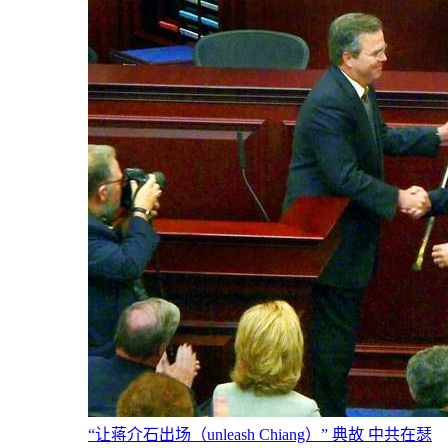
“让蒋介石出场（unleash Chiang）” 典故 中共在瑟