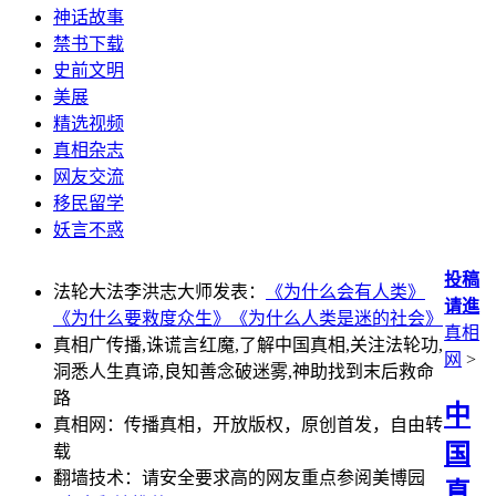
神话故事
禁书下载
史前文明
美展
精选视频
真相杂志
网友交流
移民留学
妖言不惑
投稿
法轮大法李洪志大师发表：
《为什么会有人类》
请進
《为什么要救度众生》
《为什么人类是迷的社会》
真相
真相广传播,诛谎言红魔,了解中国真相,关注法轮功,
网
>
洞悉人生真谛,良知善念破迷雾,神助找到末后救命
路
中
真相网：传播真相，开放版权，原创首发，自由转
国
载
翻墙技术：请安全要求高的网友重点参阅美博园
真