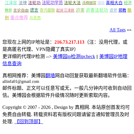
法轮功学员
江泽民
法律
法轮功
法轮大法
真相大白
经济
活摘器官
瘟疫
谎言
迫害
迫害法轮功
言论自由
贪污腐败
退党
邪教
酷
舞弊
起诉江泽民
重点推荐
刑
马克思
All Tags
»»
您现在上网的IP地址是：
216.73.217.113
（注：没用代理，或
是高匿名代理、VPN隐藏了真实IP）
更详细的代理IP检测 -->
美博园ip检测ipcheck
||
美博园IP地理
信息查询
真相网推荐：美博园
翻墙
网自动回复获取最新翻墙软件信箱：
allinfa01@gmail.com
邮件标题、正文可以任意写或无，一般几分钟内可收到自动回
信。美博园会根据软件升级情况随时更新索取内容。
Copyright © 2007 - 2026 , Design by 真相网. 本站原创首发均可
免费自由转载. 转载资料若有版权问题请留言通知管理员及时
处理.
【回到顶部】