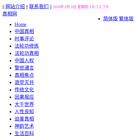
||
网站介绍
||
联系我们
||
10:53:01
2026年 8月 6日 星期四
真相网
简体版
繁体版
Home
中国真相
时事评论
法轮功修炼
法轮功真相
中国人权
警世通言
真相焦点
退党灭共
传统文化
因果报应
大千世界
人性良知
迫害真相
神韵艺术
生活百科