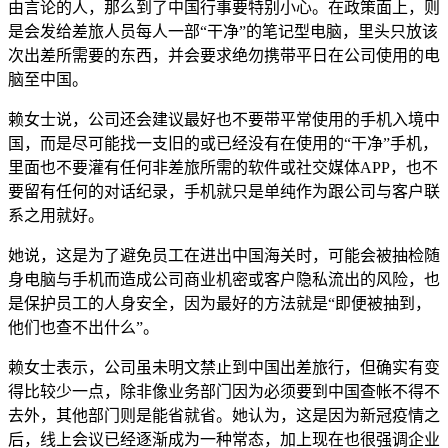
由言论的人，那么到了中国行事要特别小心。在政策面上，则
是会发给差旅人员每人一部“干净”的笔记型电脑，里头只放该
次出差所需要的东西，并会要求绝勿携带平日在公司使用的电
脑至中国。
赖女士说，公司还会建议最好也不要带平常使用的手机入境中
国，而是尽可能找一支旧的或已经没有在使用的“干净”手机，
里面也不要灌有任何非差旅所需的软件或社交媒体APP，也不
要留有任何的对话纪录，手机就只是单纯作为跟公司与客户联
系之用就好。
她说，这是为了避免员工在进出中国海关时，可能会被抽检随
身电脑与手机而造成公司商业机密或客户隐私流出的风险，也
是保护员工的人身安全，因为最好的方法就是“即便被抽到，
他们也查不出什么”。
赖女士表示，公司虽未明文禁止到中国出差旅行，但确实有变
得比较少一点，除非像业务部门因为必须要到中国查帐不得不
去外，其他部门则是能省就省。她认为，这是因为新冠疫情之
后，线上会议已经逐渐成为一种常态，加上现在也很强调企业