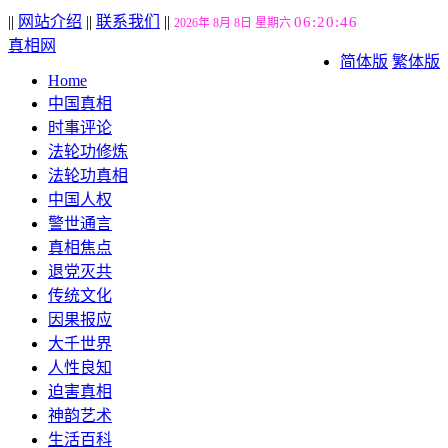
||
网站介绍
||
联系我们
||
06:20:47
2026年 8月 8日 星期六
真相网
简体版
繁体版
Home
中国真相
时事评论
法轮功修炼
法轮功真相
中国人权
警世通言
真相焦点
退党灭共
传统文化
因果报应
大千世界
人性良知
迫害真相
神韵艺术
生活百科