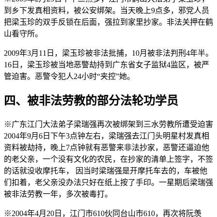
到乡下发真相资料，被公安绑架。当天晚上9点多，邪党人员
把梁玉珍的双手反锁在后面，强拉到家里抄家。非法关押在鹤
山看守所。
2009年3月11日，梁玉珍被非法批捕，10月被非法判刑4年半。
16日，梁玉珍被当地恶警劫持到广东省女子监狱4监区，被严
管迫害。恶警令犯人24小时“夹控”她。
四、被非法劳教的部分法轮功学员
※广东江门大法弟子梁瑞强再次被绑架到三水劳教所遭受迫害
2004年9月6日下午3点钟左右，梁瑞强去江门头明星村发真相
资料被劫持，晚上7点钟就有恶警来非法抄家，恶警还逼迫他
的老父亲，一个没有文化的农民，在抄家的清单上签字，不签
的话就没收摩托车， 因当时梁瑞强是开摩托车去的，车被他
们扣着，老父亲没办法只好在纸上按了手印。一星期后梁瑞强
被非法劳教一年，多次被毒打。
※2004年4月20日，江门市610伙同台山市610，再次将阮羡