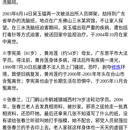
洗脑班。
2003年8月14日吴玉韫再一次被派出所人员绑架，劫持到广东
省举办的洗脑班，地点在广东佛山三水某宾馆，不让家人探
望。在三水洗脑班迫害期间，吴玉韫出现严重的疾病，遭包括
打毒针等方式迫害，被送回家中监视治疗，于2004年10月在家
中离世。
※李宪英（81岁）、黄肖莲（约54岁）母女，广东恩平市大法
学员。得法前，黄肖莲身体多病，得法后所有疾病一清光，
1999年7月20日后屡遭不法人员上门骚扰，恐吓，剥夺
修炼
环
境，致使旧病复发，黄肖莲约于2000年-2001年年头在台山市
含冤离世；李宪英也由于长期生活在恐惧中，于2005年11月含
冤离世。
※张春兰，江门鹤山市鹤城镇城西村78岁法轮功学员。2006
年，张春兰老人去发真相资料，被抄家。邪恶之徒抢走一批真
相资料，还恐吓她。最后还拿来几张不知道写了什么的纸，没
有读给张春兰听就叫她打手指模，她不配合，邪党人员就强拉
着张春兰的手去印上去。老人家就这样身体也一天天的虚弱下