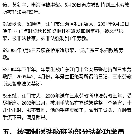
俦、黄剑宇、李海强被绑架。5月20日再次被劫持到三水劳教
所被非法劳教3年。
※梁秋长，梁顺桂，江门市江海区礼乐镇人，2004年9月13日
晚于10-11点时梁秋长和梁顺桂在派发真相资料，被恶警绑
架，被非法抄家，被非法强制判1年劳教。
※2006年9月6日云姨在桥东遭绑架， 送广东三水妇教所劳
教。
※2004年下半年，年景生被广东江门市公安恶警劫持到三水劳
教所，2005年3、4月份，年景生拒绝写所谓的日记，三水劳教
所恶警非法关禁闭。
※王斌，江门市人，2000年送在三水劳教所非法劳教三年，受
尽折磨。2002年12月，被用手铐吊在篮球架整整一个通宵，十
几个小时，脚不着地，他的手腕皮破了，露出了骨头，血顺着
手流下来，满身都是。
五、被强制送洗脑班的部分法轮功学员