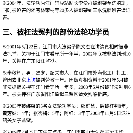
※2004年，法轮功原江门辅导站站长李爱群被绑架至洗脑班，
同时被迫害的还有林荣桐等20多人被绑架到三水洗脑班害遭迫
害。
三、被枉法冤判的部份法轮功学员
※2001年5月22日，江门市大法弟子陈文杰在讲清真相时被非
法抓捕，关押于江门市看守所一年半，2002年底被非法判刑10
年，关押在广东阳江监狱。
※李敬辉，男，25岁，韶关市人，在江门市外海化工厂打工，
曾因去北京
上访
被判劳教一年。因做真相资料于2001年5月被
非法抓捕关押在江门看守所一年多，2003年5月份被非法判刑6
年。被关押在广东省阳江监狱三监区遭受残酷折磨。
※2003年被绑架的5名女法轮功学员：郭群慧，后被枉判8年；
黄芳妹：4年；张杏梅：5年；阿红：3年于2003年11月5日送往
韶关女子监狱。
※2009年2月25日下午三点多，江门市鹤山大法弟子梁玉珍，