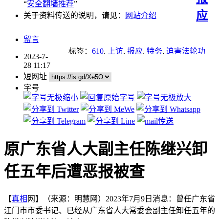
“
安全翻墙推荐
”
应
关于资料传送的说明，请见：
网站介绍
留言
标签：
610
,
上访
,
报应
,
特务
,
迫害法轮功
2023-7-
28 11:17
短网址
字号
原广东省人大副主任陈继兴卸
任五年后遭恶报被查
【
真相
网】（来源：明慧网）2023年7月9日消息：曾任广东省
江门市市委书记、已经从广东省人大常委会副主任卸任五年的