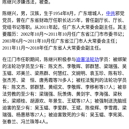
陈继兴涉嫌违法，被查。
陈继兴，男，汉族，生于1954年8月，广东增城人，
中共
邪党
党员，曾在广东省财政厅任职长达25年，曾任副厅长、厅长、
党组书记等职。从2011年起，任广东人大常委会副主任。其主
要履历：2002年10月～2011年10月任广东省江门市市委书记；
2003年6月～2011年10月任广东省江门市人大常委会主任；
2011年11月～2018年任广东省人大常委会副主任。
在江门市任职期间，陈继兴积极参与
迫害
法轮功
学员：被绑架
的法轮功学员至少有：陈文杰、李敬辉、郭群慧、梁瑞强、吴
玉韫、邓美兰、梁燕群、何慧红、文婉明、袁玉珍、陈有珍、
张杰芳、梁 恒、唐秀霞等70多人；被枉法冤判的法轮功学员
有：陈文杰、郭群慧、黄绍文、李敬辉、李移彬等17人；被非
法劳教的至少有：梁瑞强、阮羡俦、黄剑宇、李海强、梁秋
长，梁顺桂、胡源欢、年景生、王斌等17人；被强制送洗脑班
迫害的至少有：吴玉韫、李爱群、王斌、陈俊辉、李雪霞、梁
瑞强、杨惠慈等27人；被迫害致死的少有：吴玉韫、李宪英、
张春兰、冯兰珠等4人。