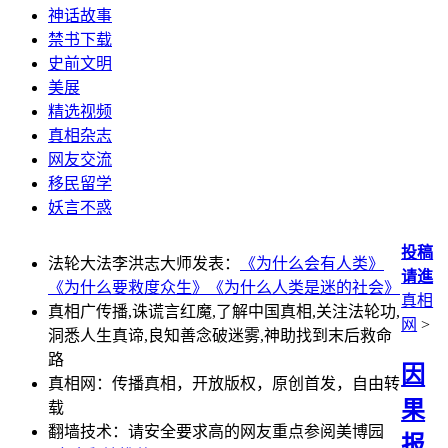
神话故事
禁书下载
史前文明
美展
精选视频
真相杂志
网友交流
移民留学
妖言不惑
投稿
法轮大法李洪志大师发表：
《为什么会有人类》
请進
《为什么要救度众生》
《为什么人类是迷的社会》
真相
真相广传播,诛谎言红魔,了解中国真相,关注法轮功,
网
>
洞悉人生真谛,良知善念破迷雾,神助找到末后救命
路
因
真相网：传播真相，开放版权，原创首发，自由转
果
载
翻墙技术：请安全要求高的网友重点参阅美博园
报