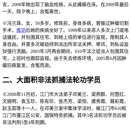
去，2008年她出现了脑血栓病，从此瘫痪在床。在2009年最后
一天，除夕晚上，含冤离世。
※冯兰珠，女，50多岁。修炼前，身体多病，曾做过肿瘤切割
手术，
炼功
后她的疾病全好了。1999年以来恶人多次上门或电
话骚扰，并包围其住宅、到她上班的单位进行监视，限制其人
身自由。并曾多次被劫持到派出所非法关押、审讯，到私设监
狱强行洗脑。2003年3月两会期间，610不法之徒派人包围其住
宅，上班时也跟踪监视。由于失去修炼环境，2005年6月因肿
瘤旧病复发，含冤而逝。
二、大面积非法抓捕法轮功学员
※2006年11月初，江门市大法弟子邓美兰、梁燕群、何慧红、
文婉明、袁玉珍、陈有珍、张杰芳、梁恒、唐秀霞、聂彩霞、
赵玉茹等十一人，在邓美兰家中集体学法时，被江门市610和
江门市蓬江区公安、国保特务抓捕。其中3名法轮功学员后被
非法判刑3至4年刑期。