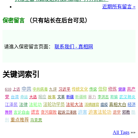
近期所有留言 »
（只有站长在后台可见）
保密留言
请進入保密留言页面：
联系我们 - 真相网
关键词索引
中共
信仰
修炼
610
传统文化
共产
上访
中共病毒
九评
习近平
传说
健康
党
报应
台湾
命运
大选
故事
文革
新疆
新疆棉
暴力
李洪志
欺骗
武汉肺炎
法轮功学员
江泽民
法律
法轮功
法轮大法
真相大白
经济
活摘器官
瘟疫
谎言
迫害
迫害法轮功
言论自由
贪污腐败
退党
邪教
酷
舞弊
起诉江泽民
重点推荐
刑
马克思
All Tags
»»