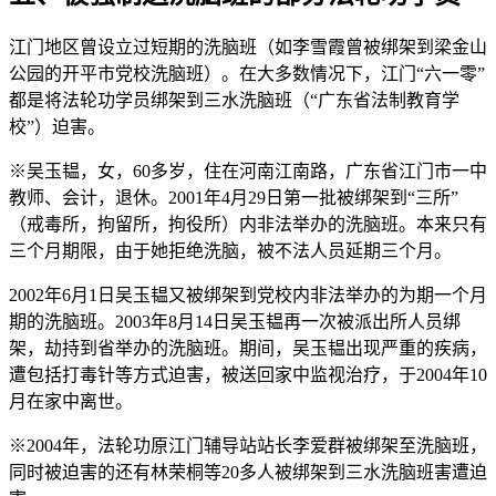
江门地区曾设立过短期的洗脑班（如李雪霞曾被绑架到梁金山
公园的开平市党校洗脑班）。在大多数情况下，江门“六一零”
都是将法轮功学员绑架到三水洗脑班（“广东省法制教育学
校”）迫害。
※吴玉韫，女，60多岁，住在河南江南路，广东省江门市一中
教师、会计，退休。2001年4月29日第一批被绑架到“三所”
（戒毒所，拘留所，拘役所）内非法举办的洗脑班。本来只有
三个月期限，由于她拒绝洗脑，被不法人员延期三个月。
2002年6月1日吴玉韫又被绑架到党校内非法举办的为期一个月
期的洗脑班。2003年8月14日吴玉韫再一次被派出所人员绑
架，劫持到省举办的洗脑班。期间，吴玉韫出现严重的疾病，
遭包括打毒针等方式迫害，被送回家中监视治疗，于2004年10
月在家中离世。
※2004年，法轮功原江门辅导站站长李爱群被绑架至洗脑班，
同时被迫害的还有林荣桐等20多人被绑架到三水洗脑班害遭迫