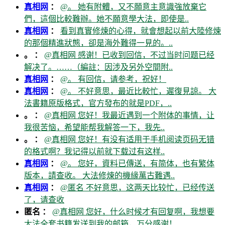
真相网
：
@。 她有附體，又不願意主意識強放棄它
們，這個比較難辦。她不願意學大法，即使是..
真相网
：
看到真實修煉的心得，就會想起以前大陸修煉
的那個精進狀態，卻是海外難得一見的。..
。 ：
@真相网 感谢！已收到回信，不过当时问题已经
解决了。……（編註：因涉及另外空間附..
真相网
：
@。 有回信，请参考，祝好！
真相网
：
@。 不好意思，最近比較忙，遲復見諒。 大
法書籍原版格式，官方發布的就是PDF，..
。 ：
@真相网 您好！我最近遇到一个附体的事情，让
我很苦恼，希望能帮我解答一下，我先..
。 ：
@真相网 您好！有没有适用于手机阅读页码无错
的格式啊？我记得以前就下载过有这样..
真相网
：
@。 您好，資料已傳送，有简体，也有繁体
版本，請查收。 大法修煉的機緣萬古難遇..
真相网
：
@匿名 不好意思，这两天比较忙，已经传送
了，请查收
匿名 ：
@真相网 您好，什么时候才有回复啊，我想要
大法全套书籍发送到我的邮箱，万分感谢！