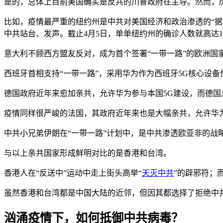
是的，总体上目前美国确实是反共的川普政府在主导。然而，
比如，疫情最严重的纽约州是中共对美国经济和政治渗透的“
中共站台、发声。截止4月5日，单单纽约州的确诊人数就高达
意大利不顾西方盟友反对，成为首个签署“一带一路”的欧洲国
西班牙首相支持“一带一路”，采用华为作为西班牙5G核心设
德国政府近年来愈加亲共，允许华为参与本国5G建设，而德国
疫情同样很严峻的法国，其政府近年来也是大幅亲共，允许华为参
中共小兄弟伊朗在“一带一路”计划中，是中共渗透欧亚非的战
与以上亲共国家形成鲜明对比的是香港和台湾。
香港人在“反送中”运动中走上街头高举“
天灭中共
”的辟邪符；
虽然香港和台湾都是中国大陆的近邻，但因其都选择了拒绝中
汹涌疫情下，如何抵御中共病毒？