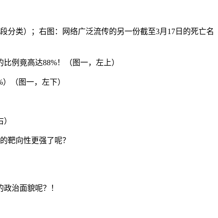
段分类）；右图：网络广泛流传的另一份截至3月17日的死亡名
的比例竟高达88%！（图一，左上）
7%）（图一，左下）
右）
染的靶向性更强了呢？
的政治面貌呢？！