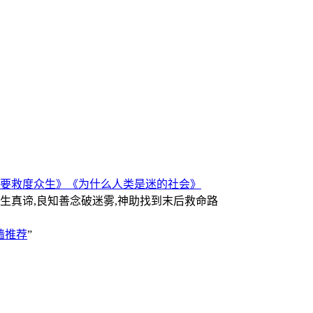
要救度众生》
《为什么人类是迷的社会》
人生真谛,良知善念破迷雾,神助找到末后救命路
墙推荐
”