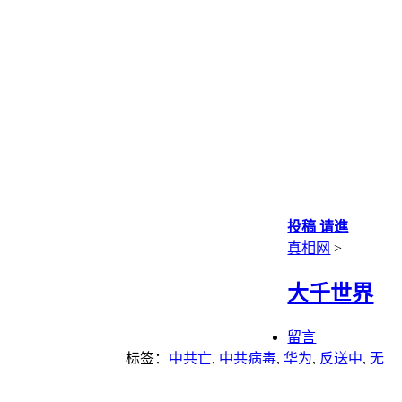
投稿 请進
真相网
>
大千世界
留言
标签：
中共亡
,
中共病毒
,
华为
,
反送中
,
无
神论
,
武汉肺炎
,
法轮大法
,
现代科学
,
瘟疫
,
真言
,
重点推荐