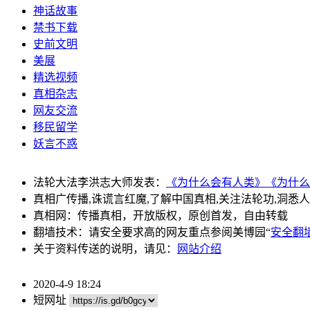
神话故事
禁书下载
史前文明
美展
精选视频
真相杂志
网友交流
移民留学
妖言不惑
法轮大法李洪志大师发表：
《为什么会有人类》
《为什么
真相广传播,诛谎言红魔,了解中国真相,关注法轮功,洞悉
真相网：传播真相，开放版权，原创首发，自由转载
翻墙技术：请安全要求高的网友重点参阅美博园“
安全翻
关于资料传送的说明，请见：
网站介绍
2020-4-9 18:24
短网址