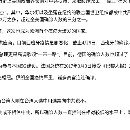
历史上美国政商界长期对中共扶持，采取绥靖政策，“输血”壮大
据点”。其中，华尔街以及坐落在纽约的联合国世卫组织都被中共
12万之多，超过全美国确诊人数的三分之一。
家，这次也成为欧洲首个瘟疫大爆发的国家。
备供应商，目前西班牙疫情急剧恶化，截止4月5日，西班牙的确
总理更是高调歌颂“一带一路”。目前，德国的确诊人数也超过
与本国5G建设。法国总统在2017年3月3日接受《巴黎人报》
略枢纽。伊朗全国疫情严重，诸多高官连连确诊。
而台湾人则在台湾大选中用选票向中共说不。
共或不相信中共，所以确诊人数一直控制在相对较低的水平上，