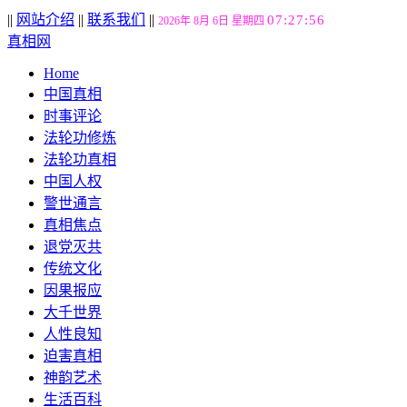
||
网站介绍
||
联系我们
||
07:27:57
2026年 8月 6日 星期四
真相网
Home
中国真相
时事评论
法轮功修炼
法轮功真相
中国人权
警世通言
真相焦点
退党灭共
传统文化
因果报应
大千世界
人性良知
迫害真相
神韵艺术
生活百科