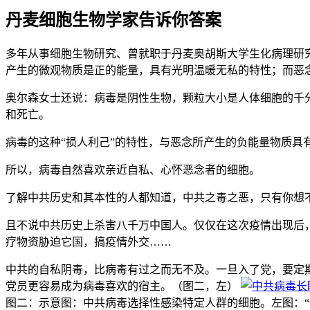
丹麦细胞生物学家告诉你答案
多年从事细胞生物研究、曾就职于丹麦奥胡斯大学生化病理研
产生的微观物质是正的能量，具有光明温暖无私的特性；而恶
奥尔森女士还说：病毒是阴性生物，颗粒大小是人体细胞的千
和死亡。
病毒的这种“损人利己”的特性，与恶念所产生的负能量物质具
所以，病毒自然喜欢亲近自私、心怀恶念者的细胞。
了解中共历史和其本性的人都知道，中共之毒之恶，只有你想
且不说中共历史上杀害八千万中国人。仅仅在这次疫情出现后，
疗物资胁迫它国，搞疫情外交……
中共的自私阴毒，比病毒有过之而无不及。一旦入了党，要定期
党员更容易成为病毒喜欢的宿主。（图二，左）
图二：示意图：中共病毒选择性感染特定人群的细胞。左图：