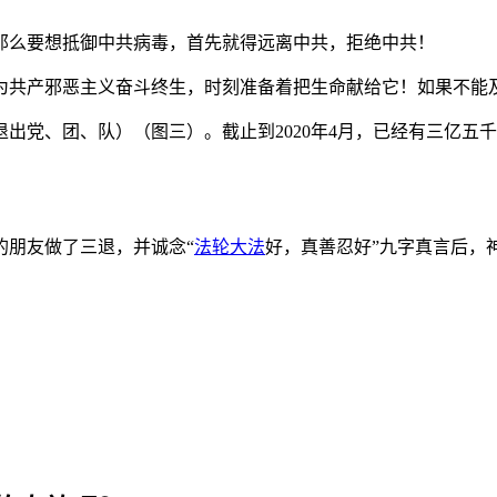
那么要想抵御中共病毒，首先就得远离中共，拒绝中共！
为共产邪恶主义奋斗终生，时刻准备着把生命献给它！如果不能
出党、团、队）（图三）。截止到2020年4月，已经有三亿五
的朋友做了三退，并诚念“
法轮大法
好，真善忍好”九字真言后，