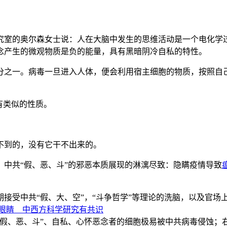
究室的奥尔森女士说：人在大脑中发生的思维活动是一个电化学
念产生的微观物质是负的能量，具有黑暗阴冷自私的特性。
分之一。病毒一旦进入人体，便会利用宿主细胞的物质，按照自
有类似的性质。
不到的，没有它干不出来的。
中共“假、恶、斗”的邪恶本质展现的淋漓尽致：隐瞒疫情导致
接受中共“假、大、空”，“斗争哲学”等理论的洗脑，以及官场
“假、恶、斗”、自私、心怀恶念者的细胞极易被中共病毒侵蚀；