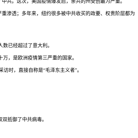
了中共。这次，美国疫情爆发后，亲共的州受创最为严重。
严重渗透；多年来，纽约很多被中共收买的政要、权贵阶层都为
诊人数已经超过了意大利。
了十万，是欧洲疫情第三严重的国家。
采访时，直接自称是“毛泽东主义者”。
双双抵御了中共病毒。