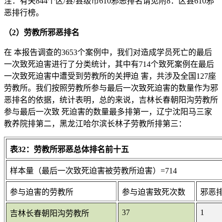
注：有关844个区/县/县级市610邪恶排名请见附8：区县610邪
恶排行榜。
（2）劳教所邪恶排名
在 本报告调查的3653个案例中，我们对造成学员死亡的最后
一次致死迫害进行了分类统计，其中有714个致死案例在最后
一次致死迫害中遭受到劳教所的关押迫 害，共涉及全国127座
劳教所。我们按照劳教所参与最后一次致死迫害的数量作为邪
恶排名的依据，统计表明，总的来说，吉林长春朝阳沟劳教所
参与最后一次致 死迫害的数量最多排第一，辽宁沈阳马三家
教养院排第二，黑龙江哈尔滨长林子劳教所排第三：
表32：劳教所邪恶总体排名前十五
样本量（最后一次致死迫害被劳教所迫害）=714
参与迫害的劳教所
参与迫害致死次数
邪恶
37
1
吉林长春朝阳沟劳教所