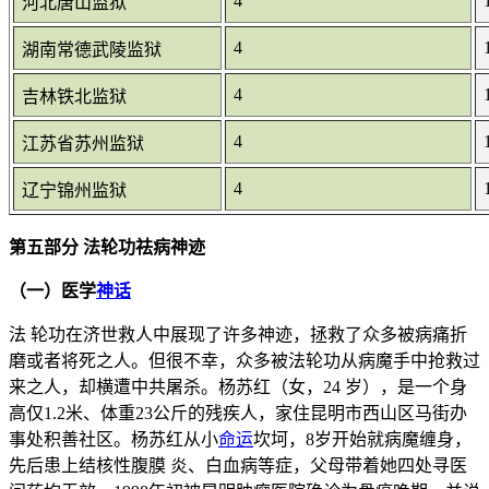
4
河北唐山监狱
4
湖南常德武陵监狱
4
吉林铁北监狱
4
江苏省苏州监狱
4
辽宁锦州监狱
第五部分 法轮功祛病神迹
（一）医学
神话
法 轮功在济世救人中展现了许多神迹，拯救了众多被病痛折
磨或者将死之人。但很不幸，众多被法轮功从病魔手中抢救过
来之人，却横遭中共屠杀。杨苏红（女，24 岁），是一个身
高仅1.2米、体重23公斤的残疾人，家住昆明市西山区马街办
事处积善社区。杨苏红从小
命运
坎坷，8岁开始就病魔缠身，
先后患上结核性腹膜 炎、白血病等症，父母带着她四处寻医