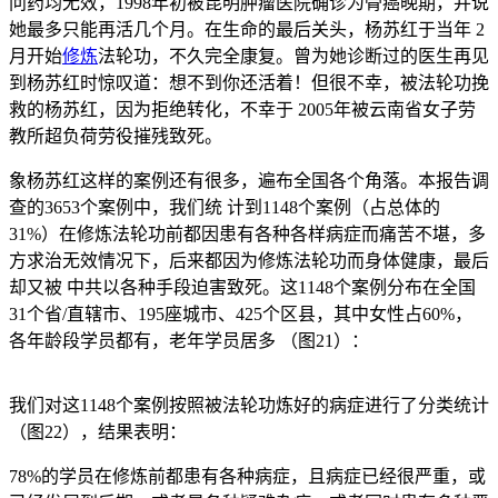
问药均无效，1998年初被昆明肿瘤医院确诊为骨癌晚期，并说
她最多只能再活几个月。在生命的最后关头，杨苏红于当年 2
月开始
修炼
法轮功，不久完全康复。曾为她诊断过的医生再见
到杨苏红时惊叹道：想不到你还活着！但很不幸，被法轮功挽
救的杨苏红，因为拒绝转化，不幸于 2005年被云南省女子劳
教所超负荷劳役摧残致死。
象杨苏红这样的案例还有很多，遍布全国各个角落。本报告调
查的3653个案例中，我们统 计到1148个案例（占总体的
31%）在修炼法轮功前都因患有各种各样病症而痛苦不堪，多
方求治无效情况下，后来都因为修炼法轮功而身体健康，最后
却又被 中共以各种手段迫害致死。这1148个案例分布在全国
31个省/直辖市、195座城市、425个区县，其中女性占60%，
各年龄段学员都有，老年学员居多 （图21）：
我们对这1148个案例按照被法轮功炼好的病症进行了分类统计
（图22），结果表明：
78%的学员在修炼前都患有各种病症，且病症已经很严重，或