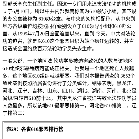
副部长李东生任副主任。因这一专门用来迫害法轮功的机构成
立于6月10日，所以中共内部就简称其为610领导小组，其下设
的办公室被称为 610办公室。与中央的架构相配称，从中央到
地方各级单位均按照同样级别设立了610领导小组和610办公
室。从1999年7月20日全面迫害以来，直到 今天，中共对法轮
功的迫害，就是以610这个邪恶组织为轴心疯狂运转的，并直
接造成全国约数百万法轮功学员失去生命。
一般来说，一个地区法 轮功学员被迫害致死的人数与该地区
610组织邪恶程度可能成正相关。也就是一个地区死亡人数越
多，这个地区610组织就越邪恶。我们对本报告调查的 3653个
致死案例按照所属省份进行了分类统计，结果表明，黑龙江、
河北、辽宁、吉林、山东、四川、湖北、湖南、河南、北京是
省级/直辖市610前十恶， 其中黑龙江省被迫害致死法轮功学员
人数最多，所以该地610最邪恶排第一，河北省610排第二，辽
宁排第三：
表29：各省610邪恶排行榜