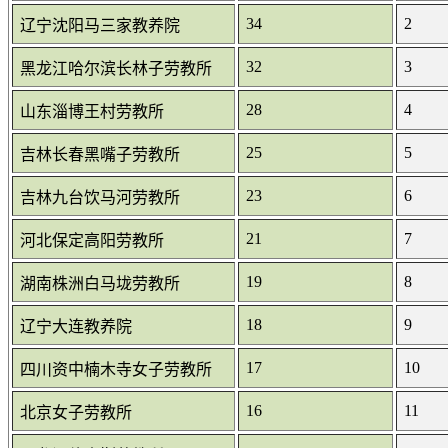
34
2
辽宁沈阳马三家教养院
32
3
黑龙江哈尔滨长林子劳教所
28
4
山东淄博王村劳教所
25
5
吉林长春黑嘴子劳教所
23
6
吉林九台饮马河劳教所
21
7
河北保定高阳劳教所
19
8
湖南株洲白马垅劳教所
18
9
辽宁大连教养院
17
10
四川资中楠木寺女子劳教所
16
11
北京女子劳教所