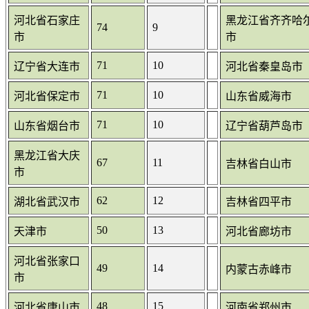
河北省石家庄
黑龙江省齐齐哈
74
9
市
市
71
10
辽宁省大连市
河北省秦皇岛市
71
10
河北省保定市
山东省威海市
71
10
山东省烟台市
辽宁省葫芦岛市
黑龙江省大庆
67
11
吉林省白山市
市
62
12
湖北省武汉市
吉林省四平市
50
13
天津市
河北省廊坊市
河北省张家口
49
14
内蒙古赤峰市
市
48
15
河北省唐山市
河南省郑州市