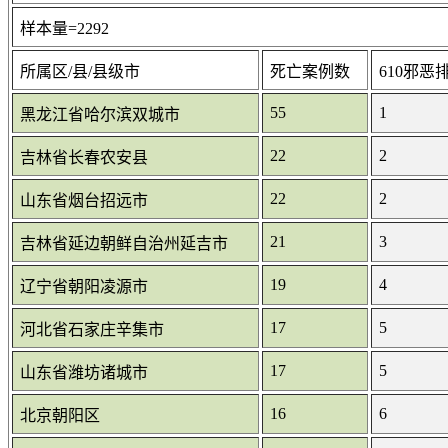
样本量=2292
所属区/县/县级市
死亡案例数
610邪恶
55
1
黑龙江省哈尔滨双城市
22
2
吉林省长春农安县
22
2
山东省烟台招远市
21
3
吉林省延边朝鲜自治州延吉市
19
4
辽宁省朝阳凌源市
17
5
河北省石家庄辛集市
17
5
山东省潍坊诸城市
16
6
北京朝阳区