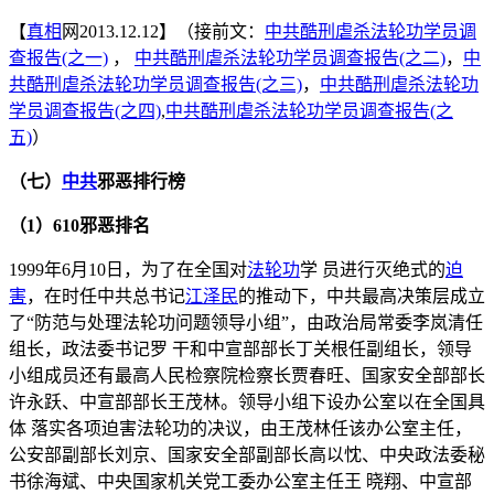
【
真相
网2013.12.12】（接前文：
中共酷刑虐杀法轮功学员调
查报告(之一)
，
中共酷刑虐杀法轮功学员调查报告(之二)
，
中
共酷刑虐杀法轮功学员调查报告(之三)
，
中共酷刑虐杀法轮功
学员调查报告(之四)
,
中共酷刑虐杀法轮功学员调查报告(之
五)
）
（七）
中共
邪恶排行榜
（1）610邪恶排名
1999年6月10日，为了在全国对
法轮功
学 员进行灭绝式的
迫
害
，在时任中共总书记
江泽民
的推动下，中共最高决策层成立
了“防范与处理法轮功问题领导小组”，由政治局常委李岚清任
组长，政法委书记罗 干和中宣部部长丁关根任副组长，领导
小组成员还有最高人民检察院检察长贾春旺、国家安全部部长
许永跃、中宣部部长王茂林。领导小组下设办公室以在全国具
体 落实各项迫害法轮功的决议，由王茂林任该办公室主任，
公安部副部长刘京、国家安全部副部长高以忱、中央政法委秘
书徐海斌、中央国家机关党工委办公室主任王 晓翔、中宣部