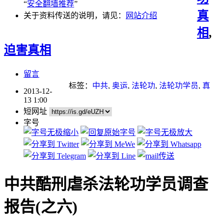
“
安全翻墙推荐
”
真
关于资料传送的说明，请见：
网站介绍
相
,
迫害真相
留言
标签：
中共
,
奥运
,
法轮功
,
法轮功学员
,
真
2013-12-
相大白
,
迫害
,
迫害法轮功
,
酷刑
13 1:00
短网址
字号
中共酷刑虐杀法轮功学员调查
报告(之六)