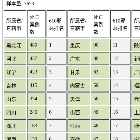
样本量=3653
死亡
死亡
所属省/
610邪
所属省/
610邪
所
案例
案例
直辖市
恶排名
直辖市
恶排名
直
数
数
480
1
90
11
黑龙江
重庆
陕
437
2
80
12
河北
广东
新
423
3
63
13
辽宁
甘肃
广
415
4
59
14
吉林
内蒙古
福
354
5
50
15
山东
天津
云
240
6
49
16
四川
山西
上
183
7
48
17
湖北
江西
浙
139
8
47
18
湖南
安徽
宁