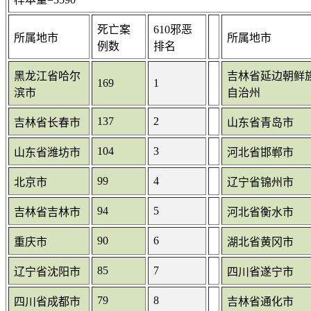
死亡案
610邪恶
所属地市
所属地市
例数
排名
黑龙江省哈尔
吉林省延边朝鲜
169
1
滨市
自治州
137
2
吉林省长春市
山东省青岛市
104
3
山东省潍坊市
河北省邯郸市
99
4
北京市
辽宁省锦州市
94
5
吉林省吉林市
河北省衡水市
90
6
重庆市
湖北省黄冈市
85
7
辽宁省沈阳市
四川省遂宁市
79
8
四川省成都市
吉林省通化市