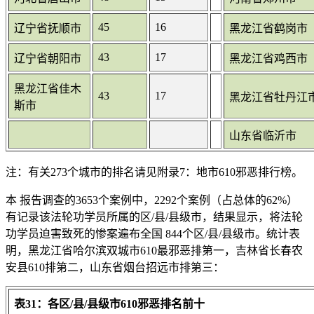
45
16
辽宁省抚顺市
黑龙江省鹤岗市
43
17
辽宁省朝阳市
黑龙江省鸡西市
黑龙江省佳木
43
17
黑龙江省牡丹江
斯市
山东省临沂市
注：有关273个城市的排名请见附录7：地市610邪恶排行榜。
本 报告调查的3653个案例中，2292个案例（占总体的62%）
有记录该法轮功学员所属的区/县/县级市，结果显示，将法轮
功学员迫害致死的惨案遍布全国 844个区/县/县级市。统计表
明，黑龙江省哈尔滨双城市610最邪恶排第一，吉林省长春农
安县610排第二，山东省烟台招远市排第三：
表31：各区/县/县级市610邪恶排名前十