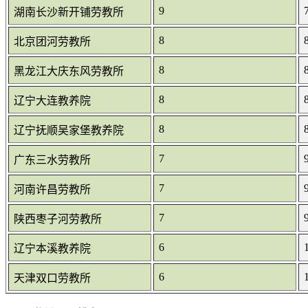
9
湖南长沙新开铺劳教所
8
北京团河劳教所
8
黑龙江大庆东风劳教所
8
辽宁大连教养院
8
辽宁抚顺吴家堡教养院
7
广东三水劳教所
7
河南许昌劳教所
7
陕西枣子河劳教所
6
辽宁本溪教养院
6
天津双口劳教所