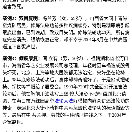
迫害致死。
案例2：双目复明：
冯兰芳（女，65岁），山西省大同市青磁
窑煤矿居民，修炼法轮功前多种疾病缠身，特别是糖尿病引起
眼底出血，已到晚期，致双目失明。修炼法轮功40天，所有病
症完全消失，眼睛恢复正常，却不幸于2001年8月在中共高压
逼迫下含冤离世。
案例3：瘫痪康复：
闫 立有（男，50岁），祖籍湖北省老河口
市，海南省华艺实业发展公司总经理，年轻时因车祸造成股骨
头坏死，北京、上海等地大医院都无法治愈，只好坐在轮椅
上。98年底修炼法轮功后，身体却神奇般好了，于是他就把轮
椅、拐杖等捐赠给了居委会。1999年720中共全面公开迫害法
轮功后，他在胸前用油漆写上坚 修大法心不动标语到北京请
愿，在海口市万绿园高举
法轮大法
好横幅向群众讲述法轮功的
神奇，走遍北京大街小巷将中共污蔑毁谤法轮功的标语撕毁等
等，最后在中 共关押、劳教的种种酷刑摧残之下，于2004年
含冤离世。