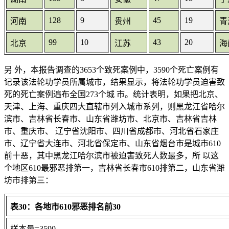
128
9
45
19
河南
贵州
青
99
10
43
20
北京
江苏
海
另 外，本报告调查的3653个致死案例中，3590个死亡案例有
记录该法轮功学员所属城市，结果显示，将法轮功学员迫害致
死的死亡案例遍布全国273个城 市。统计表明，如果把北京、
天津、上海、重庆四大直辖市列入城市系列，则黑龙江省哈尔
滨市、吉林省长春市、山东省潍坊市、北京市、吉林省吉林
市、重庆市、 辽宁省沈阳市、四川省成都市、河北省石家庄
市、辽宁省大连市、河北省保定市、山东省烟台市是城市610
前十恶，其中黑龙江哈尔滨市被迫害致死人数最多，所 以这
个地区610最邪恶排第一，吉林省长春市610排第二，山东省潍
坊市排第三：
表30：各地市610邪恶排名前30
样本量=3590