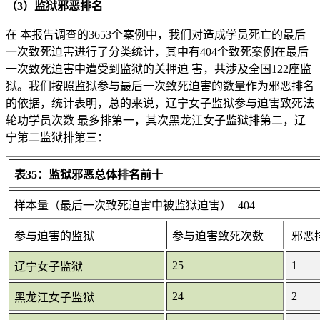
（3）监狱邪恶排名
在 本报告调查的3653个案例中，我们对造成学员死亡的最后
一次致死迫害进行了分类统计，其中有404个致死案例在最后
一次致死迫害中遭受到监狱的关押迫 害，共涉及全国122座监
狱。我们按照监狱参与最后一次致死迫害的数量作为邪恶排名
的依据，统计表明，总的来说，辽宁女子监狱参与迫害致死法
轮功学员次数 最多排第一，其次黑龙江女子监狱排第二，辽
宁第二监狱排第三：
表35：监狱邪恶总体排名前十
样本量（最后一次致死迫害中被监狱迫害）=404
参与迫害的监狱
参与迫害致死次数
邪恶
25
1
辽宁女子监狱
24
2
黑龙江女子监狱