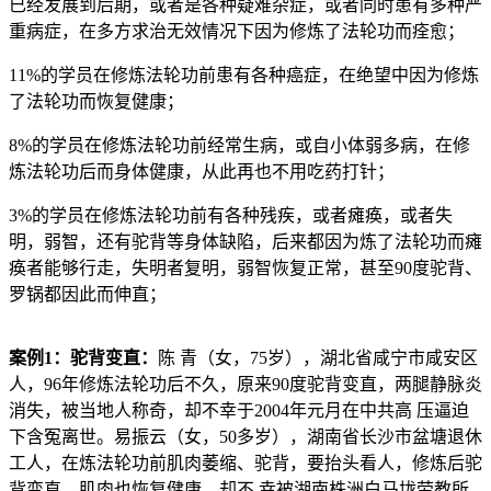
已经发展到后期，或者是各种疑难杂症，或者同时患有多种严
重病症，在多方求治无效情况下因为修炼了法轮功而痊愈；
11%的学员在修炼法轮功前患有各种癌症，在绝望中因为修炼
了法轮功而恢复健康；
8%的学员在修炼法轮功前经常生病，或自小体弱多病，在修
炼法轮功后而身体健康，从此再也不用吃药打针；
3%的学员在修炼法轮功前有各种残疾，或者瘫痪，或者失
明，弱智，还有驼背等身体缺陷，后来都因为炼了法轮功而瘫
痪者能够行走，失明者复明，弱智恢复正常，甚至90度驼背、
罗锅都因此而伸直；
案例1：驼背变直：
陈 青（女，75岁），湖北省咸宁市咸安区
人，96年修炼法轮功后不久，原来90度驼背变直，两腿静脉炎
消失，被当地人称奇，却不幸于2004年元月在中共高 压逼迫
下含冤离世。易振云（女，50多岁），湖南省长沙市盆塘退休
工人，在炼法轮功前肌肉萎缩、驼背，要抬头看人，修炼后驼
背变直，肌肉也恢复健康，却不 幸被湖南株洲白马垅劳教所