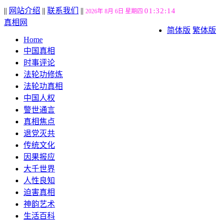
||
网站介绍
||
联系我们
||
01:32:15
2026年 8月 6日 星期四
真相网
简体版
繁体版
Home
中国真相
时事评论
法轮功修炼
法轮功真相
中国人权
警世通言
真相焦点
退党灭共
传统文化
因果报应
大千世界
人性良知
迫害真相
神韵艺术
生活百科