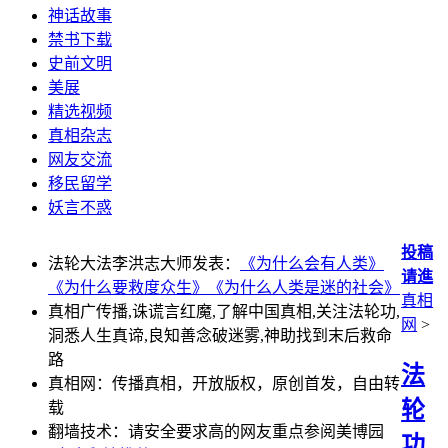
神话故事
禁书下载
史前文明
美展
精选视频
真相杂志
网友交流
移民留学
妖言不惑
投稿
法轮大法李洪志大师发表：
《为什么会有人类》
请進
《为什么要救度众生》
《为什么人类是迷的社会》
真相
真相广传播,诛谎言红魔,了解中国真相,关注法轮功,
网
>
洞悉人生真谛,良知善念破迷雾,神助找到末后救命
路
法
真相网：传播真相，开放版权，原创首发，自由转
轮
载
翻墙技术：请安全要求高的网友重点参阅美博园
功