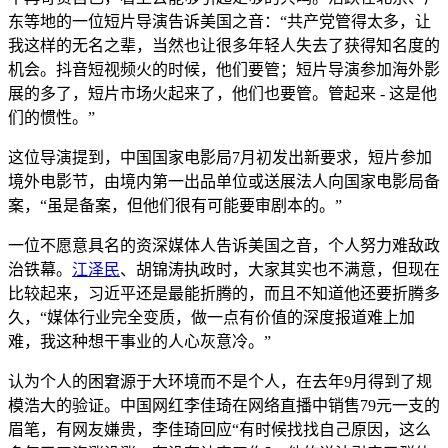
东等地的一位短片导演告诉美国之音：“共产党管得太多，让
我这样的无名之辈，当然也让很多年轻人失去了获得知名度的
机会。抖音短视频火的时候，他们要管；短片导演参加海外影
展的多了，短片市场火起来了，他们也要管。管起来 - 这是他
们的惯性。”
这位导演提到，中国国家电影局7月初发出新要求，短片参加
境外电影节，由境内第一出品单位或送展法人向国家电影局备
案，“虽是备案，但他们很有可能要审剧本的。”
一位不愿意具名的资深媒体人告诉美国之音，个人努力难敌政
治铁幕。
江泽民
、胡锦涛执政时，大家其实也不满意，但现在
比较起来，习近平还是最能折腾的，而且不知道他还要折腾多
久，“媒体行业完全变质，做一点有价值的深度报道难上加
难，我这种想干事业的人心灰意冷。”
认为个人的困窘源于大环境而不是个人，在去年9月得到了规
模浩大的验证。中国网红李佳琦在网络直播中销售79元一支的
眉笔，有网友嫌贵，李佳琦回应“有时候找找自己原因，这么