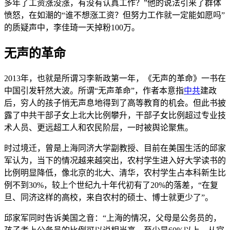
多年了工资涨没涨，有没有认真工作？”他的说法引来了群体
愤怒，在如潮的“谁不想涨工资？但努力工作就一定能如愿吗”
的质疑声中，李佳琦一天掉粉100万。
无声的革命
2013年，也就是所谓习李新政第一年，《无声的革命》一书在
中国引发轩然大波。所谓“无声革命”，作者本意指
中共
建政
后，穷人的孩子悄无声息地得到了高等教育的机会。但此书披
露了中共干部子女上北大比例攀升，干部子女比例超过专业技
术人员、更远超工人和农民阶层，一时被舆论聚焦。
时过境迁，曾是上海同济大学副教授、目前在美国生活的邱家
军认为，当下的情况越来越突出，农村学生进入好大学读书的
比例明显降低，像北京的北大、清华，农村学生占本科新生比
例不到30%，较上个世纪九十年代初有了20%的落差，“在复
旦、同济这样的高校，来自农村的硕士、博士就更少了”。
邱家军同时告诉美国之音：“上海的情况，父母是公务员的，