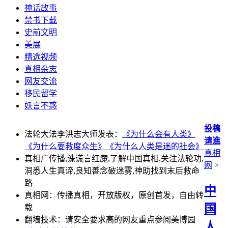
神话故事
禁书下载
史前文明
美展
精选视频
真相杂志
网友交流
移民留学
妖言不惑
投稿
法轮大法李洪志大师发表：
《为什么会有人类》
请進
《为什么要救度众生》
《为什么人类是迷的社会》
真相
真相广传播,诛谎言红魔,了解中国真相,关注法轮功,
网
>
洞悉人生真谛,良知善念破迷雾,神助找到末后救命
路
中
真相网：传播真相，开放版权，原创首发，自由转
国
载
翻墙技术：请安全要求高的网友重点参阅美博园
人