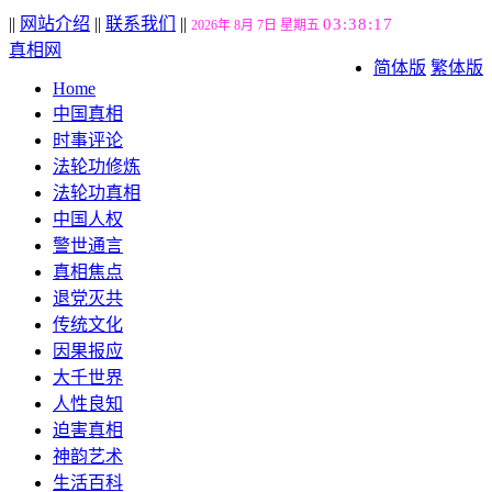
||
网站介绍
||
联系我们
||
03:38:18
2026年 8月 7日 星期五
真相网
简体版
繁体版
Home
中国真相
时事评论
法轮功修炼
法轮功真相
中国人权
警世通言
真相焦点
退党灭共
传统文化
因果报应
大千世界
人性良知
迫害真相
神韵艺术
生活百科