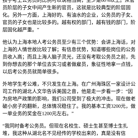
孩子考上公务员的比例可以说相当高，至少是60%以上。从官
员阶层的子女中间产生新的官员，这就是比较典型的阶层固
化。另外一方面，上海好的、有油水的企业，公务员的子女、
官员的子女也是比较多的。越有权的部门，越有钱的部门，阶
层固化越严重。”
他认为上海本地人考公务员至少有三个优势：会讲上海话，对
上海的人情世故比较了解；有信息优势，知道哪些岗位的公务
员收入高；而且上海人脑子灵光，还没有考取公务员之前，先
到你想去的那个单位去实习或者做雇员，象征性地拿一点钱，
以后考公务员就简单很多。
外地学生考公难，不只发生在上海。在广州海珠区一家设计公
司工作的湖北人文华告诉美国之音，他是走一步看一步：“因
为房地产政策的影响，我们公司受到了极大的冲击。现在做老
破小房子的翻新，总体情况稳住了。我的基本工资3200元，做
一单业务的奖金在1200元左右。”
“我同时备考公务员。但现在名校生、硕士生甚至博士生扎
堆，我这种从湖北名不见经传的学校出来的，真是没有信