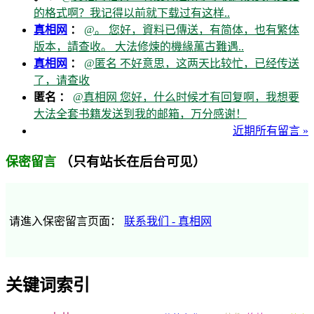
的格式啊？我记得以前就下载过有这样..
真相网
：
@。 您好，資料已傳送，有简体，也有繁体
版本，請查收。 大法修煉的機緣萬古難遇..
真相网
：
@匿名 不好意思，这两天比较忙，已经传送
了，请查收
匿名 ：
@真相网 您好，什么时候才有回复啊，我想要
大法全套书籍发送到我的邮箱，万分感谢！
近期所有留言 »
（只有站长在后台可见）
保密留言
请進入保密留言页面：
联系我们 - 真相网
关键词索引