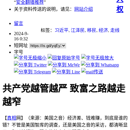
“
安全翻墙推荐
”
权
关于资料传送的说明，请见：
网站介绍
留言
标签：
习近平
,
江泽民
,
移民
,
经济
,
走线
2024-9-
16 0:32
短网址
字号
共产党越管越严 致富之路越走
越窄
【
真相
网】（来源：美国之音）经济差、钱难赚，到底是谁的
错？不管是美国智库的调查，还是美国之音的采访，都清晰显