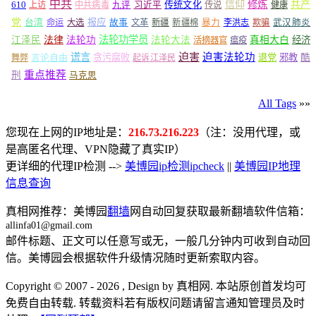
中共
信仰
修炼
610
传统文化
共产
上访
中共病毒
九评
习近平
传说
健康
党
报应
台湾
命运
大选
故事
文革
新疆
新疆棉
暴力
李洪志
欺骗
武汉肺炎
法轮功学员
江泽民
法律
法轮功
法轮大法
真相大白
经济
活摘器官
瘟疫
谎言
迫害
迫害法轮功
言论自由
贪污腐败
退党
邪教
酷
舞弊
起诉江泽民
重点推荐
刑
马克思
All Tags
»»
您现在上网的IP地址是：
216.73.216.223
（注：没用代理，或
是高匿名代理、VPN隐藏了真实IP）
更详细的代理IP检测 -->
美博园ip检测ipcheck
||
美博园IP地理
信息查询
真相网推荐：美博园
翻墙
网自动回复获取最新翻墙软件信箱：
allinfa01@gmail.com
邮件标题、正文可以任意写或无，一般几分钟内可收到自动回
信。美博园会根据软件升级情况随时更新索取内容。
Copyright © 2007 - 2026 , Design by 真相网. 本站原创首发均可
免费自由转载. 转载资料若有版权问题请留言通知管理员及时