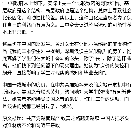
“中国政府从上到下，实际上是一个比较致密的网状结构。基
层政府是这个结构，高层政府也是这个结构，总体上导致社会
比较固化，流动性比较差。实际上，这种固化是当权者为了保
住自己的利益而有意为之。三中全会促进阶层流动的可能性基
本上非常低。”
逃离也在中国内部发生。黄灯女士在让她声名鹊起的非虚构作
品《我的二本学生》中提到，深圳浪漫主义般飙升的房价，彻
底瓦解了学生们在大城市奋斗的念头，除了“丧”，除了选择逃
离，他们找不到任何留下的现实理由。她认为“房价的失控和
飙升，直接影响了学生对现实的感知和毕业去向”。
中国一线城市的房价，在中共高层始料未及的房地产危机中有
所回调。美国之音联系黄灯，询问她对大学生的“丧”有何新看
法，她表示不能接受美国之音的采访，“正忙工作的调动，而
且该讲的我都已经讲过了，”她说。
原文標題：共产党越管越严 致富之路越走越窄 中国人把矛头
对准制度不公和习近平恶政