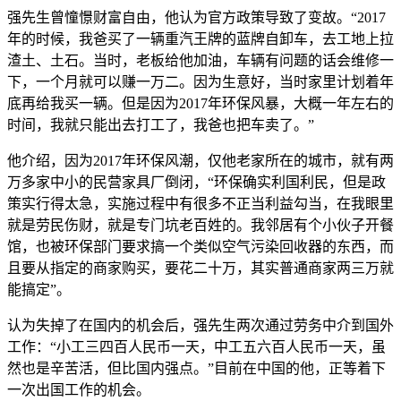
强先生曾憧憬财富自由，他认为官方政策导致了变故。“2017
年的时候，我爸买了一辆重汽王牌的蓝牌自卸车，去工地上拉
渣土、土石。当时，老板给他加油，车辆有问题的话会维修一
下，一个月就可以赚一万二。因为生意好，当时家里计划着年
底再给我买一辆。但是因为2017年环保风暴，大概一年左右的
时间，我就只能出去打工了，我爸也把车卖了。”
他介绍，因为2017年环保风潮，仅他老家所在的城市，就有两
万多家中小的民营家具厂倒闭，“环保确实利国利民，但是政
策实行得太急，实施过程中有很多不正当利益勾当，在我眼里
就是劳民伤财，就是专门坑老百姓的。我邻居有个小伙子开餐
馆，也被环保部门要求搞一个类似空气污染回收器的东西，而
且要从指定的商家购买，要花二十万，其实普通商家两三万就
能搞定”。
认为失掉了在国内的机会后，强先生两次通过劳务中介到国外
工作：“小工三四百人民币一天，中工五六百人民币一天，虽
然也是辛苦活，但比国内强点。”目前在中国的他，正等着下
一次出国工作的机会。