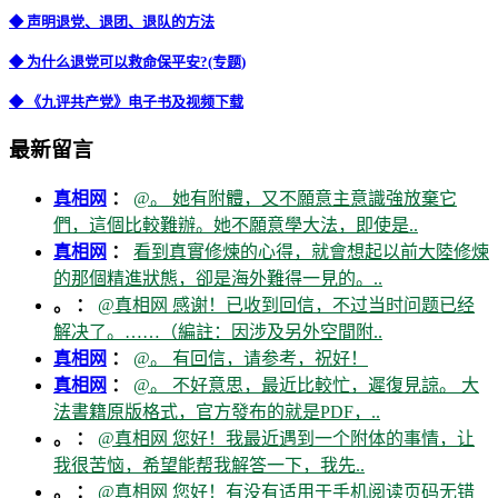
◆ 声明退党、退团、退队的方法
◆ 为什么退党可以救命保平安?(专题)
◆ 《九评共产党》电子书及视频下载
最新留言
真相网
：
@。 她有附體，又不願意主意識強放棄它
們，這個比較難辦。她不願意學大法，即使是..
真相网
：
看到真實修煉的心得，就會想起以前大陸修煉
的那個精進狀態，卻是海外難得一見的。..
。 ：
@真相网 感谢！已收到回信，不过当时问题已经
解决了。……（編註：因涉及另外空間附..
真相网
：
@。 有回信，请参考，祝好！
真相网
：
@。 不好意思，最近比較忙，遲復見諒。 大
法書籍原版格式，官方發布的就是PDF，..
。 ：
@真相网 您好！我最近遇到一个附体的事情，让
我很苦恼，希望能帮我解答一下，我先..
。 ：
@真相网 您好！有没有适用于手机阅读页码无错