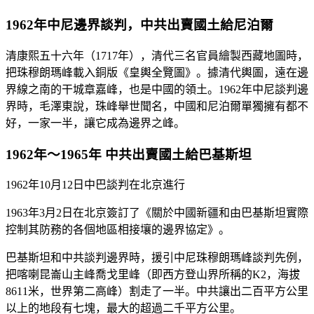
1962年中尼邊界談判，中共出賣國土給尼泊爾
清康熙五十六年（1717年），清代三名官員繪製西藏地圖時，
把珠穆朗瑪峰載入銅版《皇輿全覽圖》。據清代輿圖，遠在邊
界線之南的干城章嘉峰，也是中國的領土。1962年中尼談判邊
界時，毛澤東說，珠峰舉世聞名，中國和尼泊爾單獨擁有都不
好，一家一半，讓它成為邊界之峰。
1962年～1965年 中共出賣國土給巴基斯坦
1962年10月12日中巴談判在北京進行
1963年3月2日在北京簽訂了《關於中國新疆和由巴基斯坦實際
控制其防務的各個地區相接壤的邊界協定》。
巴基斯坦和中共談判邊界時，援引中尼珠穆朗瑪峰談判先例，
把喀喇昆崙山主峰喬戈里峰（即西方登山界所稱的K2，海拔
8611米，世界第二高峰）割走了一半。中共讓出二百平方公里
以上的地段有七塊，最大的超過二千平方公里。