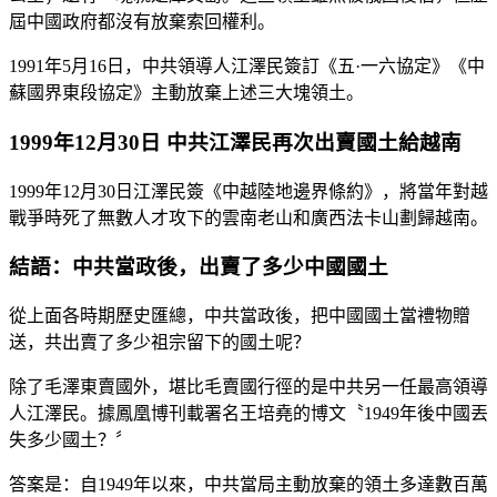
屆中國政府都沒有放棄索回權利。
1991年5月16日，中共領導人江澤民簽訂《五·一六協定》《中
蘇國界東段協定》主動放棄上述三大塊領土。
1999年12月30日 中共江澤民再次出賣國土給越南
1999年12月30日江澤民簽《中越陸地邊界條約》，將當年對越
戰爭時死了無數人才攻下的雲南老山和廣西法卡山劃歸越南。
結語：中共當政後，出賣了多少中國國土
從上面各時期歷史匯總，中共當政後，把中國國土當禮物贈
送，共出賣了多少祖宗留下的國土呢？
除了毛澤東賣國外，堪比毛賣國行徑的是中共另一任最高領導
人江澤民。據鳳凰博刊載署名王培堯的博文〝1949年後中國丟
失多少國土？〞
答案是：自1949年以來，中共當局主動放棄的領土多達數百萬