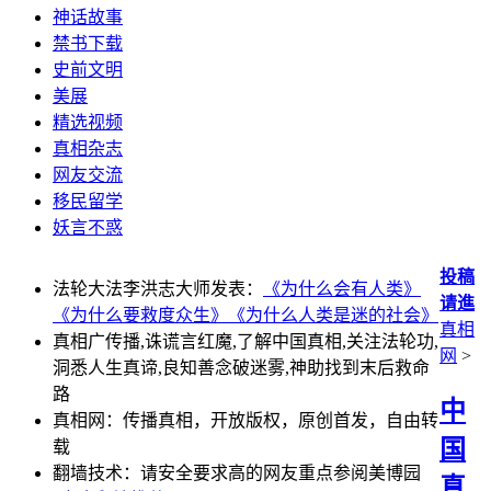
神话故事
禁书下载
史前文明
美展
精选视频
真相杂志
网友交流
移民留学
妖言不惑
投稿
法轮大法李洪志大师发表：
《为什么会有人类》
请進
《为什么要救度众生》
《为什么人类是迷的社会》
真相
真相广传播,诛谎言红魔,了解中国真相,关注法轮功,
网
>
洞悉人生真谛,良知善念破迷雾,神助找到末后救命
路
中
真相网：传播真相，开放版权，原创首发，自由转
国
载
翻墙技术：请安全要求高的网友重点参阅美博园
真