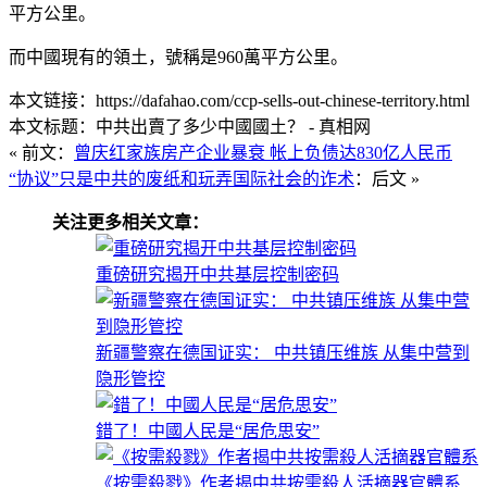
平方公里。
而中國現有的領土，號稱是960萬平方公里。
本文链接：https://dafahao.com/ccp-sells-out-chinese-territory.html
本文标题：中共出賣了多少中國國土？ - 真相网
« 前文：
曾庆红家族房产企业暴衰 帐上负债达830亿人民币
“协议”只是中共的废纸和玩弄国际社会的诈术
：后文 »
关注更多相关文章：
重磅研究揭开中共基层控制密码
新疆警察在德国证实： 中共镇压维族 从集中营到
隐形管控
錯了！中國人民是“居危思安”
《按需殺戮》作者揭中共按需殺人活摘器官體系