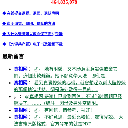
464,835,078
◆ 在线提交退党、退团、退队声明
◆ 声明退党、退团、退队的方法
◆ 为什么退党可以救命保平安?(专题)
◆ 《九评共产党》电子书及视频下载
最新留言
真相网
：
@。 她有附體，又不願意主意識強放棄它
們，這個比較難辦。她不願意學大法，即使是..
真相网
：
看到真實修煉的心得，就會想起以前大陸修煉
的那個精進狀態，卻是海外難得一見的。..
。 ：
@真相网 感谢！已收到回信，不过当时问题已经
解决了。……（編註：因涉及另外空間附..
真相网
：
@。 有回信，请参考，祝好！
真相网
：
@。 不好意思，最近比較忙，遲復見諒。 大
法書籍原版格式，官方發布的就是PDF，..