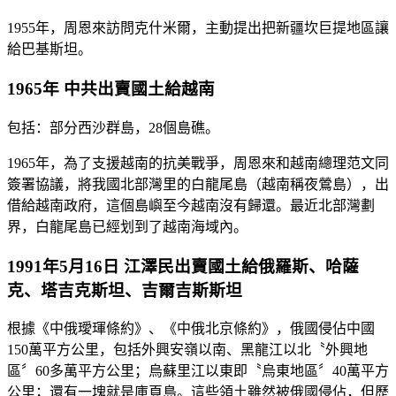
1955年，周恩來訪問克什米爾，主動提出把新疆坎巨提地區讓
給巴基斯坦。
1965年 中共出賣國土給越南
包括：部分西沙群島，28個島礁。
1965年，為了支援越南的抗美戰爭，周恩來和越南總理范文同
簽署協議，將我國北部灣里的白龍尾島（越南稱夜鶯島），出
借給越南政府，這個島嶼至今越南沒有歸還。最近北部灣劃
界，白龍尾島已經划到了越南海域內。
1991年5月16日 江澤民出賣國土給俄羅斯、哈薩
克、塔吉克斯坦、吉爾吉斯斯坦
根據《中俄璦琿條約》、《中俄北京條約》，俄國侵佔中國
150萬平方公里，包括外興安嶺以南、黑龍江以北〝外興地
區〞60多萬平方公里；烏蘇里江以東即〝烏東地區〞40萬平方
公里；還有一塊就是庫頁島。這些領土雖然被俄國侵佔，但歷