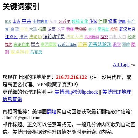
关键词索引
中共
信仰
修炼
610
传统文化
共产
上访
中共病毒
九评
习近平
传说
健康
党
报应
台湾
命运
大选
故事
文革
新疆
新疆棉
暴力
李洪志
欺骗
武汉肺炎
法轮功学员
江泽民
法律
法轮功
法轮大法
真相大白
经济
活摘器官
瘟疫
谎言
迫害
迫害法轮功
言论自由
贪污腐败
退党
邪教
酷
舞弊
起诉江泽民
重点推荐
刑
马克思
All Tags
»»
您现在上网的IP地址是：
216.73.216.122
（注：没用代理，或
是高匿名代理、VPN隐藏了真实IP）
更详细的代理IP检测 -->
美博园ip检测ipcheck
||
美博园IP地理
信息查询
真相网推荐：美博园
翻墙
网自动回复获取最新翻墙软件信箱：
allinfa01@gmail.com
邮件标题、正文可以任意写或无，一般几分钟内可收到自动回
信。美博园会根据软件升级情况随时更新索取内容。