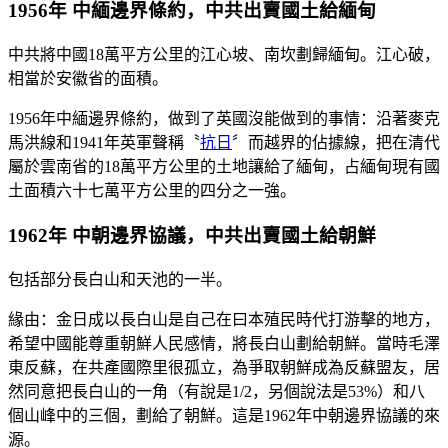
1956年 中緬邊界條約，中共出賣國土給緬甸
中共將中國18萬平方公里的江心坡、南坎劃歸緬甸。江心破，
相當於安徽省的面積。
1956年中緬邊界條約，做到了英國沒能做到的事情：沿著麥克
馬洪線和1941年英軍聲稱〝
抗日
〞而越界的佔據線，把在清代
屬於雲南省的18萬平方公里的土地讓給了緬甸，占緬甸現有國
土面積六十七萬平方公里的四分之一強。
1962年 中朝邊界協議，中共出賣國土給朝鮮
包括部分長白山和天池的一半。
緣由：金日成以長白山是自己在曰本殖民時代打游擊的地方，
希望中國能尊重朝鮮人民感情，將長白山劃給朝鮮。當時毛澤
東反蘇，在共產國際里很孤立，為爭取朝鮮成為反蘇盟友，居
然同意把長白山的一角（有說是1/2，另個說法是53%）和八
個山峰中的三個，劃給了朝鮮。這是1962年中朝邊界協議的來
源。