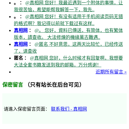
。 ：
@真相网 您好！我最近遇到一个附体的事情，让
我很苦恼，希望能帮我解答一下，我先..
。 ：
@真相网 您好！有没有适用于手机阅读页码无错
的格式啊？我记得以前就下载过有这样..
真相网
：
@。 您好，資料已傳送，有简体，也有繁体
版本，請查收。 大法修煉的機緣萬古難遇..
真相网
：
@匿名 不好意思，这两天比较忙，已经传送
了，请查收
匿名 ：
@真相网 您好，什么时候才有回复啊，我想要
大法全套书籍发送到我的邮箱，万分感谢！
近期所有留言 »
（只有站长在后台可见）
保密留言
请進入保密留言页面：
联系我们 - 真相网