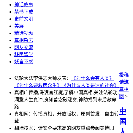
神话故事
禁书下载
史前文明
美展
精选视频
真相杂志
网友交流
移民留学
妖言不惑
投稿
法轮大法李洪志大师发表：
《为什么会有人类》
请進
《为什么要救度众生》
《为什么人类是迷的社会》
真相
真相广传播,诛谎言红魔,了解中国真相,关注法轮功,
网
>
洞悉人生真谛,良知善念破迷雾,神助找到末后救命
路
中
真相网：传播真相，开放版权，原创首发，自由转
国
载
翻墙技术：请安全要求高的网友重点参阅美博园
人