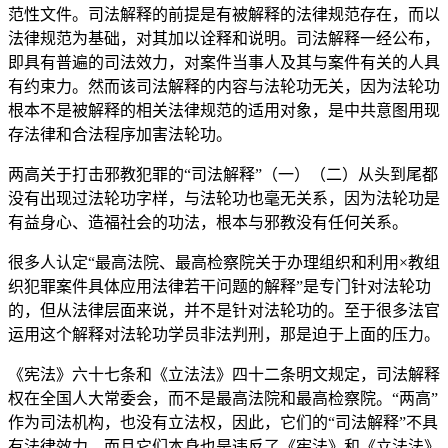
范性文件。司法解释的前提是有被解释的法律规范存在，而以
法律规范为基础，对其加以诠释和说明。司法解释一经公布，
即具有普遍的司法效力，对案件当事人及其与案件有关的人具
有约束力。然而该司法解释的内容与法轮功无关，因为法轮功
根本不是被解释的相关法律规范的适用对象，是中共意图用现
存法律和合法程序加害法轮功。
两高关于打击邪教犯罪的“司法解释”（一）（二）从头到尾都
没有出现过法轮功字样，与法轮功也毫无关系，因为法轮功是
有益身心、造福社会的功法，根本与邪教没有任何关系。
很多人认定“最高法院、最高检察院关于办理组织和利用×教组
织犯罪案件具体应用法律若干问题的解释”是专门针对法轮功
的，但从法律层面来说，并不是针对法轮功的。至于很多法官
运用这个解释对法轮功学员非法判刑，那是迫于上面的压力。
《宪法》六十七条和《立法法》四十二条明文规定，司法解释
权在全国人大常委会，而不是最高法院和最高检察院。“两高”
作为司法机构，也没有立法权，因此，它们的“司法解释”不具
有法律效力，而且它们本身也是违反了《宪法》和《立法法》