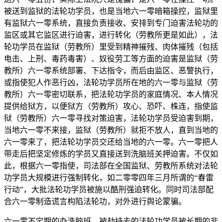
被送到监狱的法轮功学员，也是当地六一零暗箱操控，监狱里
有监狱六一零系统，直接负责接收、安排到专门迫害法轮功的
监区或其它监区进行迫害，进行转化（劳教所更是如此），法
轮功学员在监狱（劳教所）里受到精神摧残、肉体摧残（包括
电击、上刑、毒药毒害）、奴役劳工等方面的迫害是监狱（劳
教所）六一零系统部署、下达指令，而后由监区、恶警执行，
或指使犯人作恶行凶，法轮功学员所在地的六一零与监狱（劳
教所）六一零密切联系，把法轮功学员的家庭情况、本人情况
提供给狱方，以便狱方（劳教所）攻心、恐吓、株连，指使监
狱（劳教所）六一零寻找对策迫害，法轮功学员受迫害到期，
当地六一零不来接，监狱（劳教所）就拒不放人，直到当地的
六一零来了，把法轮功学员交还给当地的六一零。六一零把人
带走后把坚定修炼的学员又直接送到洗脑班关押迫害。不仅如
此，根据六一零指使，司法部在全国监狱、劳教所系统对法轮
功学员大规模进行强制转化，如二零零四年三月所谓的“春雷
行动”，大批法轮功学员被施以酷刑强迫转化。同时司法部配
合六一零制造谎言构陷法轮功，对外进行舆论蒙骗。
六一零不定期的办洗脑班，被劫持去的法轮功学员被长期的非