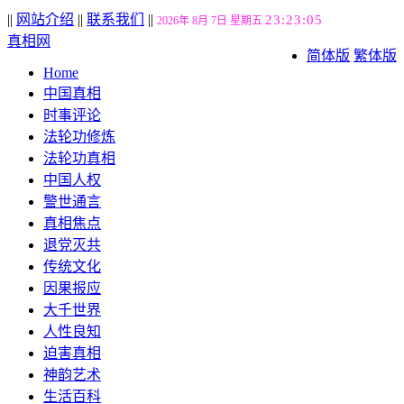
||
网站介绍
||
联系我们
||
23:23:06
2026年 8月 7日 星期五
真相网
简体版
繁体版
Home
中国真相
时事评论
法轮功修炼
法轮功真相
中国人权
警世通言
真相焦点
退党灭共
传统文化
因果报应
大千世界
人性良知
迫害真相
神韵艺术
生活百科