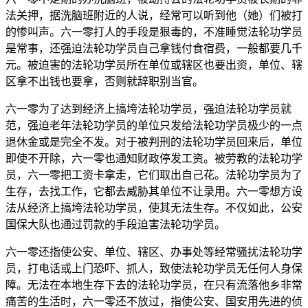
法关押，据洗脑班附近的人说，经常可以听到他（她）们被打
的惨叫声。六一零打人的手段是狠毒的，不准睡觉法轮功学员
是常事，还强迫法轮功学员自己拿钱付食宿费，一般都要几千
元。被迫害的法轮功学员所在单位或辖区也要出资，单位、辖
区拿不出钱也要拿，否则就辞职别当官。
六一零为了达到经济上搞垮法轮功学员，强迫法轮功学员就
范，强迫老年法轮功学员的单位只发给法轮功学员极少的一点
退休金或是完全不发。对于被判刑的法轮功学员回来后，单位
即使不开除，六一零也通知财政停发工资。被劳教的法轮功学
员，六一零把工资卡拿走，它们取出自己花。法轮功学员为了
生存，去找工作，它都去威胁其单位不让录用。六一零想方设
法从经济上搞垮法轮功学员，使其无法生存。不仅如此，公安
国保大队也通过罚款的手段迫害法轮功学员。
六一零还指使公安、单位、辖区、办事处等经常骚扰法轮功学
员，打电话或上门恐吓、抓人，致使法轮功学员无任何人身保
障。无法在本地生存下去的法轮功学员，在只有流落他乡非常
痛苦的生活时，六一零还不放过，指使公安、国安用先进的侦