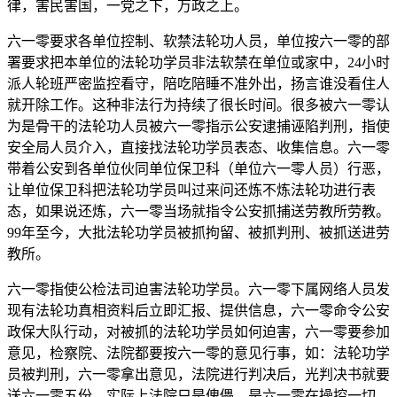
律，害民害国，一党之下，万政之上。
六一零要求各单位控制、软禁法轮功人员，单位按六一零的部
署要求把本单位的法轮功学员非法软禁在单位或家中，24小时
派人轮班严密监控看守，陪吃陪睡不准外出，扬言谁没看住人
就开除工作。这种非法行为持续了很长时间。很多被六一零认
为是骨干的法轮功人员被六一零指示公安逮捕诬陷判刑，指使
安全局人员介入，直接找法轮功学员表态、收集信息。六一零
带着公安到各单位伙同单位保卫科（单位六一零人员）行恶，
让单位保卫科把法轮功学员叫过来问还炼不炼法轮功进行表
态，如果说还炼，六一零当场就指令公安抓捕送劳教所劳教。
99年至今，大批法轮功学员被抓拘留、被抓判刑、被抓送进劳
教所。
六一零指使公检法司迫害法轮功学员。六一零下属网络人员发
现有法轮功真相资料后立即汇报、提供信息，六一零命令公安
政保大队行动，对被抓的法轮功学员如何迫害，六一零要参加
意见，检察院、法院都要按六一零的意见行事，如：法轮功学
员被判刑，六一零拿出意见，法院进行判决后，光判决书就要
送六一零五份，实际上法院只是傀儡，是六一零在操控一切。