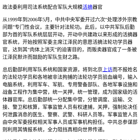
政法委利用司法系统配合军队大规模
活摘
器官
从1999年到2006年5月，中共中央军委开过六次“处理涉外宗教
问题”专门性会议，主要针对法轮功。此后，以中共军队后勤
部为首的军队系统层层开动，开动中共建政以来形成的活摘器
官系统，开始按照军委主席江泽民的意愿活摘法轮功学员器
官，达到其“肉体上消灭”的迫害目的，而贩卖器官成了一条被
江泽民默许而鼓励的军队生财之路。
总后勤部利用军队系统和国家资源，将到北京
上访
而不报姓名
的法轮功学员和各地被非法拘捕的法轮功学员验血编号，输入
电脑系统，利用军车、军航、专用警备部队、各地军事设施和
战备工程作为集中营，统一关押，统一管理，成为国家级的活
体器官库。总后勤部统一分配集中营，分管调度、运输、交
接、警卫和核算，军事监管人员有权逮捕，关押，强制处决任
何泄露消息的医生、警察、武警、科研人员等。军事监管人员
由中央军委授权相关军事人员或军事机构担任。中共总参谋部
则利用其情报系统，全力阻挡真相向世界传递。