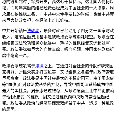
稳的钱却超过了军费开支，高达七千多亿元，这让国人情何以
堪，而每年高额的维稳经费已经成为中国社会的一大拖累。周
永康在挟维稳之名，向中共中央伸手要钱的时候，也给中共带
来巨大财政负担，在经济上难以维持。
中共开始镇压
法轮功
，最多时就已经动用了四分之一国家财政
收入，这笔巨额费用基本是被政法委系统消耗吃空。政法委在
继续镇压法轮功和民众抗暴中，耗掉的维稳经费又远超过军
费。政法委犹如巨大的血管毒瘤，吸血噬髓，使国家在剧痛折
磨中奄奄一息。
政法委系统凌驾于
法律
之上，它通过对全社会的“维稳”绑架国
家机器，对民众实施打压迫害，又以维稳之名每年向政府索取
巨额资金。政法委是中国社会最大的不稳定因素，由于周永康
等“血债派”对政法委系统的控制，导致中国司法系统成为中国
最大的黑社会。周永康通过维稳，从政治层面上让中共更依赖
于“周永康式”的维稳，周又通过维稳向中央政府索要巨额经
费。政法委从政治与经济层面双双绑架了中共，造成一种乱政
的局面。