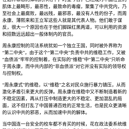
肌体上最畸形，最恶性，最致命的毒瘤，聚集了中共党内，乃
至社会上最腐败，最凶残，最邪恶，最没有人性的份子，而周
永康、薄熙来和王立军这些人就是其代表人物。他们敢于谋
反，很大一个原因也在于他们脚踩红黑两道，可以利用的资源
和招数远远超出一般体制内的官员。
周永康控制的司法系统犹如一个独立王国，同时被外界称为
“第二中央”，由于这个“第二中央”负责中共的维稳工作，又被
“血债派”牢牢的控制着，在实际的“维稳”中“第二中央”只听命
于周永康，而中共内部的“非血债派”对它并没有实际的领导权
与控制权。
“周永康式”的维稳，以“维稳”之名对民众施行暴力镇压，从而
激化矛盾引来更大的反弹。周永康在维稳中又不断制造着新的
不稳定因素，再从打压中制造更大的不稳定、更加混乱的局
面，这不但打乱了中国普通百姓的正常生活，也是民众更清晰
的认识中共的邪恶，从而加速中共的解体。
当中国连一台安全的校车都不肯买的时候，花在政法委系统维