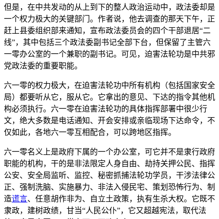
但是，在中共发动的从上到下的整人政治运动中，政法委却是
一个权力极大的关键部门。作者说，他去调查的那天下午，正
赶上县委组织部来通知，宣布政法委员会的四个干部退居“二
线”，其中包括三个政法委副书记全部下台，但保留了主管六
一零办公室的一个兼职的副书记。可见，迫害法轮功是中共邪
党政法委的重要职能。
六一零的权力极大，在迫害法轮功中所有机构（包括国家安全
局）都要听从它，服从它。它拿出的意见、下达的指令其他机
构必须执行。六一零在迫害法轮功的具体指挥部署中很少行
文，绝大多数是电话通知、开会安排或亲临现场下达命令，不
仅如此，各地六一零互相配合，可以跨地区指挥。
六一零名义上是政府下属的一个办公室，可它并不是隶行政府
职能的机构，干的是非法限定人身自由、劫持关押公民、指挥
公安、安全局监听、监控、秘密抓捕法轮功学员，干涉法律公
正、强制洗脑、实施暴力、非法入侵民宅、策划恐怖行为、制
造
谎言
、任意胡作非为、自立土政策，执有生杀大权。它既不
隶政，建树政绩，甘当“人民公仆”，它又超越宪法，取代法