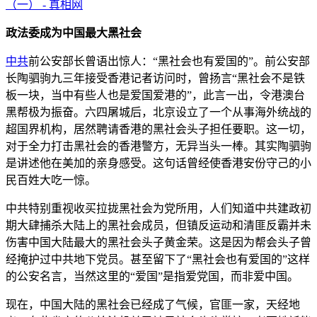
（一） - 真相网
政法委成为中国最大黑社会
中共
前公安部长曾语出惊人：“黑社会也有爱国的”。前公安部
长陶驷驹九三年接受香港记者访问时，曾扬言“黑社会不是铁
板一块，当中有些人也是爱国爱港的”，此言一出，令港澳台
黑帮极为振奋。六四屠城后，北京设立了一个从事海外统战的
超国界机构，居然聘请香港的黑社会头子担任要职。这一切，
对于全力打击黑社会的香港警方，无异当头一棒。其实陶驷驹
是讲述他在美加的亲身感受。这句话曾经使香港安份守己的小
民百姓大吃一惊。
中共特别重视收买拉拢黑社会为党所用，人们知道中共建政初
期大肆捕杀大陆上的黑社会成员，但镇反运动和清匪反霸并未
伤害中国大陆最大的黑社会头子黄金荣。这是因为帮会头子曾
经掩护过中共地下党员。甚至留下了“黑社会也有爱国的”这样
的公安名言，当然这里的“爱国”是指爱党国，而非爱中国。
现在，中国大陆的黑社会已经成了气候，官匪一家，天经地