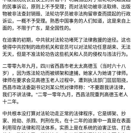
的民事诉讼，原则上不予受理；而对法轮功被非法取缔、出版
物被非法查封销毁、法轮功学员被非法拘留审查而提起的行政
诉讼，一概不予受理。熟悉中国事务的人们知道，这是来自上
面的，不限于广东，是全国性的。
在迫害的初期，中共就对法轮功堵死了法律救援的途径。这也
使得中共控制的政府机关和官员可以对法轮功任意胡来、无法
无天，但是不准法轮功告这些机关和人员的侵权与违法行为。
二零零九年九月，四川省西昌市老太太高德玉（当时六十八
岁），因为炼法轮功而被绑架和逮捕，她家人为她请了律师。
律师在要求会见高德玉老人过程中，遭到执法部门层层阻挠，
西昌市政法委副书记刘某公然对律师称：“不要跟我讲法律，
我们不讲法律。”二零一零年九月，西昌法院重判高德玉老人
十二年。
中共根本没打算对法轮功走正常的法律程序，它是绑架、抄
家、抢劫、杀戮、判刑在先，在十二年的迫害中一直是在表面
利用现存法律和司法体系，实质上是在系统的迫害正信、打击