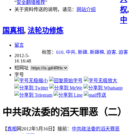
“
安全翻墙推荐
”
权
,
关于资料传送的说明，请见：
网站介绍
中
国真相
,
法轮功修炼
留言
标签：
610
,
中共
,
新疆
,
新疆棉
,
迫害
,
迫害
2012-5-
法轮功
,
邪教
,
酷刑
16 16:48
短网址
字号
中共政法委的滔天罪恶（二）
【
真相
网2012年5月16日】接前：
中共政法委的滔天罪恶