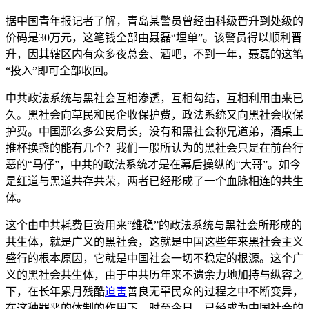
据中国青年报记者了解，青岛某警员曾经由科级晋升到处级的
价码是30万元，这笔钱全部由聂磊“埋单”。该警员得以顺利晋
升，因其辖区内有众多夜总会、酒吧，不到一年，聂磊的这笔
“投入”即可全部收回。
中共政法系统与黑社会互相渗透，互相勾结，互相利用由来已
久。黑社会向草民和民企收保护费，政法系统又向黑社会收保
护费。中国那么多公安局长，没有和黑社会称兄道弟，酒桌上
推杯换盏的能有几个？我们一般所认为的黑社会只是在前台行
恶的“马仔”，中共的政法系统才是在幕后操纵的“大哥”。如今
是红道与黑道共存共荣，两者已经形成了一个血脉相连的共生
体。
这个由中共耗费巨资用来“维稳”的政法系统与黑社会所形成的
共生体，就是广义的黑社会，这就是中国这些年来黑社会主义
盛行的根本原因，它就是中国社会一切不稳定的根源。这个广
义的黑社会共生体，由于中共历年来不遗余力地加持与纵容之
下，在长年累月残酷
迫害
善良无辜民众的过程之中不断变异，
在这种罪恶的体制的作用下，时至今日，已经成为中国社会的