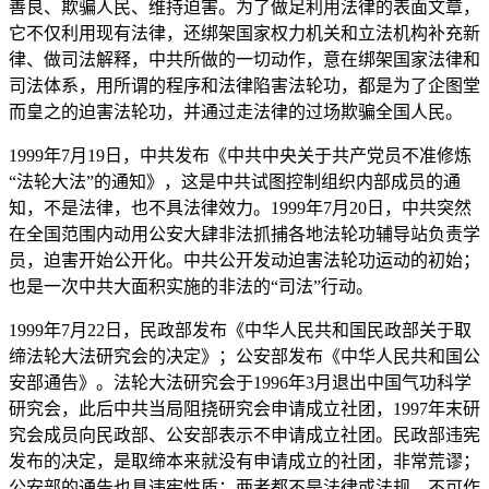
善良、欺骗人民、维持迫害。为了做足利用法律的表面文章，
它不仅利用现有法律，还绑架国家权力机关和立法机构补充新
律、做司法解释，中共所做的一切动作，意在绑架国家法律和
司法体系，用所谓的程序和法律陷害法轮功，都是为了企图堂
而皇之的迫害法轮功，并通过走法律的过场欺骗全国人民。
1999年7月19日，中共发布《中共中央关于共产党员不准修炼
“法轮大法”的通知》，这是中共试图控制组织内部成员的通
知，不是法律，也不具法律效力。1999年7月20日，中共突然
在全国范围内动用公安大肆非法抓捕各地法轮功辅导站负责学
员，迫害开始公开化。中共公开发动迫害法轮功运动的初始；
也是一次中共大面积实施的非法的“司法”行动。
1999年7月22日，民政部发布《中华人民共和国民政部关于取
缔法轮大法研究会的决定》；公安部发布《中华人民共和国公
安部通告》。法轮大法研究会于1996年3月退出中国气功科学
研究会，此后中共当局阻挠研究会申请成立社团，1997年末研
究会成员向民政部、公安部表示不申请成立社团。民政部违宪
发布的决定，是取缔本来就没有申请成立的社团，非常荒谬；
公安部的通告也具违宪性质；两者都不是法律或法规，不可作