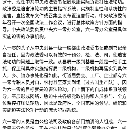
罗干、现任中共中央政法委书记周永康实际负责打压法轮功。
政法委是迫害法轮功的主要指挥系统，实施制度性和系统性的
迫害，直接发布文件或召集会议布置迫害行动。中央政法委每
年召开一次全国政法工作会议，进行总体政策方针方面的指
导。中央政法委负责中央六一零办公室，六一零办公室是具体
实施迫害的办事机构。
六一零的头子从中央到县一级一般都由政法委书记或副书记亲
自担任，因为政法委可以有效的干预公、检、法、司，使迫害
法轮功的问题上取得一致。从县局一级到基层一般是一把手主
抓，保卫科具体实施指挥局二级机构，二级机构再落实到具体
人，乡、镇办事处也是如此，街道居委会、工厂、企业都有六
一零专职人员对口，农村甚至落实到组（过去叫生产队）。因
为六一零的目标就是迫害法轮功，自上而下的自成体系直线领
导，基层形成网络，胁迫中共各级党政机构和人员参与、全方
位监控打压法轮功，因此是政府性、全国范围的领导、组织和
实施迫害法轮功行动的庞大犯罪系统。
六一零的人员是由公检法司及政府各部门抽调的人组成，六一
零属于党务组织，现在对外挂牌是“防范惩治邪教办公室”，成