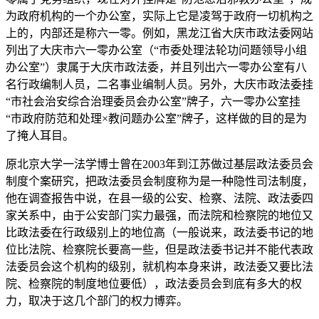
为政府机构的一个办公室，实际上它是凌驾于政府一切机构之
上的，内部还是称六一零。例如，黑龙江省大庆市政法委网站
列出了大庆市六一零办公室（“市委处理法轮功问题领导小组
办公室”）隶属于大庆市政法委，并且列出六一零办公室有八
名行政编制人员，二名事业编制人员。另外，大庆市政法委挂
“市社会治安综合治理委员会办公室”牌子，六一零办公室挂
“市政府防范和处理×教问题办公室”牌子，这样做的目的是为
了掩人耳目。
原北京大学一法学博士曾在2003年到江苏做过基层政法委员会
制度个案研究，把政法委员会制度称为是一种隐性司法制度，
他在调查报告中说，在县一级的公安、检察、法院、政法委四
家关系中，由于公安部门实力最强，而法院和检察院的地位又
比政法委在行政级别上的地位高（一般说来，政法委书记的地
位比法院、检察院长要高一些，但是政法委书记并不能代表政
法委员会这个机构的级别，就机构本身来讲，政法委又要比法
院、检察院的制度地位要低），政法委员会到底有多大的权
力，取决于这几个部门的权力博弈。