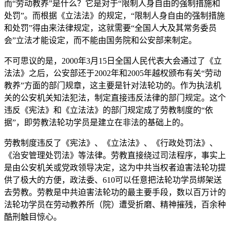
而“劳动教养”是什么？它是对于“限制人身自由的强制措施和
处罚”。而根据《立法法》的规定，“限制人身自由的强制措施
和处罚”得由来法律规定，这就需要“全国人大及其常务委员
会”立法才能设定，而不能由国务院和公安部来制定。
不可思议的是，2000年3月15日全国人民代表大会通过了《立
法法》之后，公安部还于2002年和2005年越权颁布有关“劳动
教养”方面的部门规章，这主要是针对法轮功的。作为执法机
关的公安机关知法犯法，制定直接违反法律的部门规定。这个
违反《宪法》和《立法法》的部门规定成了劳教制度的“依
据”，即劳教法轮功学员是建立在非法的基础上的。
劳教制度违反了《宪法》、《立法法》、《行政处罚法》、
《治安管理处罚法》等法律。劳教直接绕过司法程序，事实上
是由公安机关或党政领导决定，这为中共当权者迫害法轮功提
供了极大的方便，政法委、610可以任意把法轮功学员绑架送
去劳教。劳教是中共迫害法轮功的最主要手段，数以百万计的
法轮功学员在劳动教养所（院）遭受折磨、精神摧残，百余种
酷刑触目惊心。