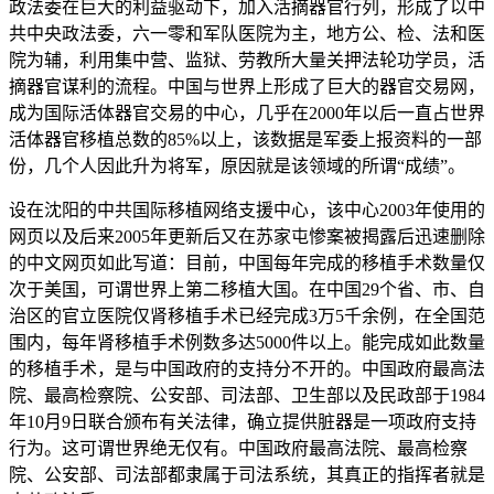
政法委在巨大的利益驱动下，加入活摘器官行列，形成了以中
共中央政法委，六一零和军队医院为主，地方公、检、法和医
院为辅，利用集中营、监狱、劳教所大量关押法轮功学员，活
摘器官谋利的流程。中国与世界上形成了巨大的器官交易网，
成为国际活体器官交易的中心，几乎在2000年以后一直占世界
活体器官移植总数的85%以上，该数据是军委上报资料的一部
份，几个人因此升为将军，原因就是该领域的所谓“成绩”。
设在沈阳的中共国际移植网络支援中心，该中心2003年使用的
网页以及后来2005年更新后又在苏家屯惨案被揭露后迅速删除
的中文网页如此写道：目前，中国每年完成的移植手术数量仅
次于美国，可谓世界上第二移植大国。在中国29个省、市、自
治区的官立医院仅肾移植手术已经完成3万5千余例，在全国范
围内，每年肾移植手术例数多达5000件以上。能完成如此数量
的移植手术，是与中国政府的支持分不开的。中国政府最高法
院、最高检察院、公安部、司法部、卫生部以及民政部于1984
年10月9日联合颁布有关法律，确立提供脏器是一项政府支持
行为。这可谓世界绝无仅有。中国政府最高法院、最高检察
院、公安部、司法部都隶属于司法系统，其真正的指挥者就是