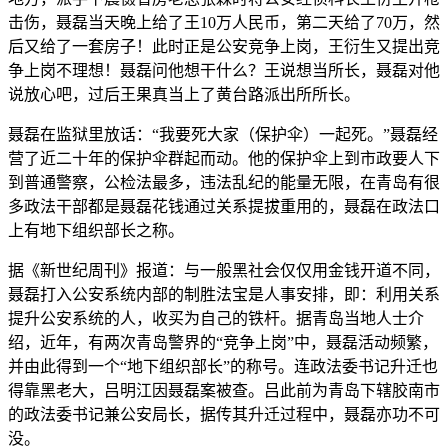
击伤，聂磊当天晚上给了王10万人民币，第二天给了70万，然
后又给了一套房子！此时正是公安竞争上岗，王衍生又提出竞
争上岗不理想！聂磊问他想干什么？王说想当所长，聂磊对他
说放心吧，过后王果真当上了黄台路派出所所长。
聂磊在监狱里放话：“我要死大家（保护伞）一起死。”聂磊经
营了近二十年的保护伞群起而动。他的保护伞上到市政要人下
到普通警察，公检法最多，违法乱纪的能量无限，在青岛有很
多政法干部都是聂磊花钱通过关系提拔重用的，聂磊在政法口
上有地下组织部长之称。
据《新世纪周刊》报道：与一般黑社会仅仅用金钱开道不同，
聂磊打入公安系统内部的制胜法宝是人事安排，即：利用关系
提升公安系统的人，收买为自己的铁杆。据青岛当地人士介
绍，近年，有两次青岛警界的“竞争上岗”中，聂磊活动频繁，
并由此得到一个“地下组织部长”的称号。连政法委书记升迁也
得靠黑老大，吕明江因聂磊案被查。吕此前为青岛下辖胶南市
的政法委书记兼公安局长，据传其升迁过程中，聂磊亦功不可
没。