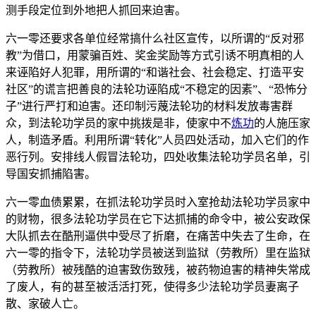
测手段定位到外地把人抓回来迫害。
六一零还要求各单位经常搞什么社区宣传，以所谓的“反对邪
教”为借口，用蒙骗百姓、奖金奖励等方式引诱不明真相的人
来诬陷好人犯罪，用所谓的“和谐社会、社会稳定、打造平安
社区”的谎言把善良的法轮功诬陷成“不稳定的因素”、“恐怖分
子”进行严打和迫害。还印制污蔑法轮功的材料发放毒害群
众，到法轮功学员的家中挑拨是非，使家中不
炼功
的人施压家
人，制造矛盾。利用所谓“转化”人员四处活动，加入它们的作
恶行列。安排线人假冒法轮功，四处收集法轮功学员名单，引
导国安抓捕陷害。
六一零血债累累，在抓法轮功学员时入室抢劫法轮功学员家中
的财物，很多法轮功学员在它下达抓捕的命令中，被公安政保
大队抓去在酷刑逼供中受尽了折磨，在痛苦中失去了生命，在
六一零的指令下，法轮功学员被送到监狱（劳教所）里在监狱
（劳教所）被残酷的迫害致伤致残，被药物迫害的精神失常成
了废人，有的甚至被活活打死，使得多少法轮功学员妻离子
散、家破人亡。