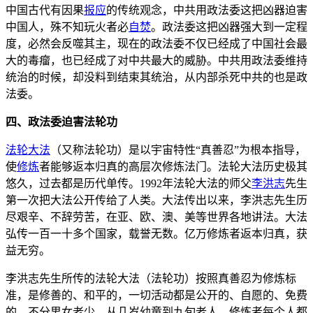
中国古代有因果
报应
的传统观念，中共用政法委这把凶器迫害
中国人，殊不知玩火者必
自焚
。政法委这把凶器强大到一定程
度，必然会反噬其主，现在的政法委不仅已经成了中国社会最
大的毒瘤，也已经成了对中共最大的威胁。中共用政法委维持
统治的时候，却没料到结束其统治，从内部杀死中共的也是政
法委。
四、政法委迫害法轮功
法轮大法
（又称法轮功）是以宇宙特性“真善忍”为根本指导，
使
修炼
者能够返本归真的高层次修炼法门。法轮大法历史极其
悠久，过去都是历代单传。1992年法轮大法的师父
李洪志
先生
第一次把大法公开传给了人类。大法传出以来，李洪志先生历
尽艰辛、不辞劳苦，在亚、欧、澳、美等世界各地讲法。大法
弘传一百一十多个国家，载誉无数。亿万修炼者返本归真，获
益无穷。
李洪志先生所传的法轮大法（法轮功）按照真善忍为修炼标
准，是修善的、和平的，一切活动都是公开的、自愿的、免费
的。不分男女老少，从几岁幼童到九旬老人，修炼者每个人都