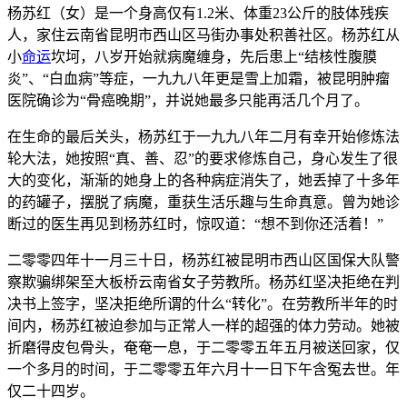
杨苏红（女）是一个身高仅有1.2米、体重23公斤的肢体残疾
人，家住云南省昆明市西山区马街办事处积善社区。杨苏红从
小
命运
坎坷，八岁开始就病魔缠身，先后患上“结核性腹膜
炎”、“白血病”等症，一九九八年更是雪上加霜，被昆明肿瘤
医院确诊为“骨癌晚期”，并说她最多只能再活几个月了。
在生命的最后关头，杨苏红于一九九八年二月有幸开始修炼法
轮大法，她按照“真、善、忍”的要求修炼自己，身心发生了很
大的变化，渐渐的她身上的各种病症消失了，她丢掉了十多年
的药罐子，摆脱了病魔，重获生活乐趣与生命真意。曾为她诊
断过的医生再见到杨苏红时，惊叹道：“想不到你还活着！”
二零零四年十一月三十日，杨苏红被昆明市西山区国保大队警
察欺骗绑架至大板桥云南省女子劳教所。杨苏红坚决拒绝在判
决书上签字，坚决拒绝所谓的什么“转化”。在劳教所半年的时
间内，杨苏红被迫参加与正常人一样的超强的体力劳动。她被
折磨得皮包骨头，奄奄一息，于二零零五年五月被送回家，仅
一个多月的时间，于二零零五年六月十一日下午含冤去世。年
仅二十四岁。