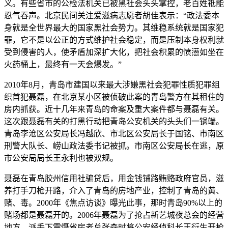
义。有些省市的公检法机关已被黑社会头头掌控，老百姓祗能
忍气吞声。北京民间关注爱滋病志愿者胡佳表示：“政法委本
身就是全世界最大的国家黑社会势力。其维稳系统就是国家犯
罪，它不是以公正的方式维护社会稳定，而是压制本身权利就
受到侵害的人，使矛盾加深扩大化，把社会积累的愤懑如坐在
火药桶上，最终有一天会爆发。”
2010年8月，青岛市建国以来最大涉嫌黑社会犯罪性质犯罪组
织首犯聂磊，在北京某小区被侦破此案的青岛警方在其租住的
房内抓获。近十几年来青岛的命案及重大案件都与聂磊有关。
这次跟聂磊有关的打黑行动把青岛公安机关的头头们一锅端。
青岛李沧区公安局长冯越欣、市北区公安局长于国铭、市南区
刑警大队长、崂山政法委书记被抓。市南区公安局长在逃，原
市公安局局长王永利也被双规。
聂磊在青岛胶州信用社骗贷后，用金钱铺路贿赂政府官员，滋
养打手刀枪开路，介入了青岛的房地产业，控制了青岛的黄、
赌、毒。2000年《焦点访谈》曝光此事，那时青岛90%以上的
赌场都是聂磊开的。2006年聂磊为了抢占新艺城夜总会的经营
地方，派手下震慑省房老总张森时将公安经侦科长王衍生开枪