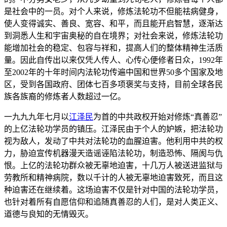
是社会中的一员。对个人来说，修炼法轮功不但能祛病健身，
使人变得诚实、善良、宽容、和平，而且能开启智慧，逐渐达
到洞悉人生和宇宙奥秘的自在境界；对社会来说，修炼法轮功
能增加社会的稳定、包容与祥和，提高人们的整体精神生活质
量。因此自传出以来仅凭人传人、心传心便修者日众，1992年
至2002年的十年时间内法轮功传遍中国和世界50多个国家及地
区，受到各国政府、团体七百多项褒奖与支持，目前全球各民
族各族裔的修炼者人数超过一亿。
一九九九年七月以
江泽民
为首的中共政权开始对修炼“真善忍”
的上亿法轮功学员的镇压。江泽民由于个人的妒嫉，把法轮功
视为敌人，发动了中共对法轮功的血腥迫害。他利用中共的权
力，胁迫宣传机器漫天造谣诬陷法轮功，制造恐怖、隔阂与仇
恨。上亿的法轮功群众被无辜地迫害，十几万人被送进监狱与
劳教所和精神病院，数以千计的人被无辜地迫害致死，而且这
种迫害还在继续着。这场迫害不仅是针对中国的法轮功学员，
也针对着所有自愿信仰和追随真善忍的人们，是对人类正义、
道德与良知的无情毁灭。