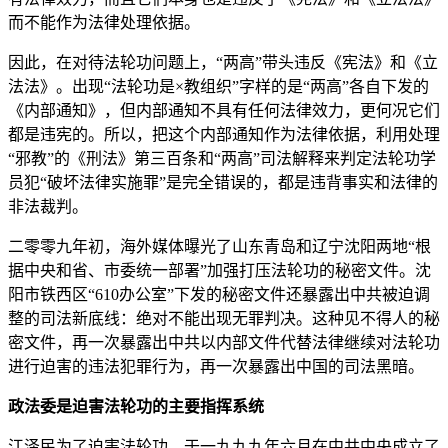
而不能作为法律处理依据。
因此，在对待法轮功问题上，“两高”带头违反《宪法》和《立
法法》。出现“法轮功是×教组织”字样的是“两高”各自下发的
《内部通知》，但内部通知不具有任何法律效力，更何况它们
都是违宪的。所以，把这个内部通知作为法律依据，利用处理
“邪教”的《刑法》第三百条和“两高”司法解释来判定法轮功学
员犯“破坏法律实施罪”是完全错误的，都是违背事实和法律的
非法裁判。
二零零九年初，海外媒体曝光了山东青岛和辽宁沈阳两地“根
据中央和省、市委统一部署”加强打压法轮功的秘密文件。沈
阳市铁西区“610办公室”下发的秘密文件还暴露出中共被迫调
整的司法新底线：绝对不能出现无罪判决。这种见不得人的秘
密文件，再一次暴露出中共以内部文件代替法律继续对法轮功
进行迫害的违法犯罪行为，再一次暴露出中国的司法黑暗。
政法委是迫害法轮功的主要指挥系统
江泽民为了迫害法轮功，于一九九九年六月在中共中央成立了