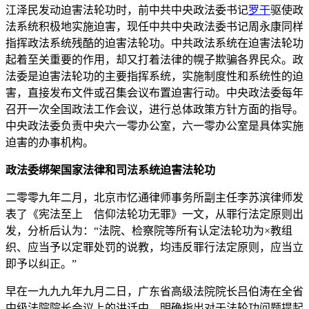
江泽民发动迫害法轮功时，前中共中央政法委书记
罗干
驱使政
法系统积极地实施迫害，现任中共中央政法委书记周永康同样
指挥政法系统残酷的迫害法轮功。中共政法系统在迫害法轮功
起着至关重要的作用，却又打着法律的幌子欺骗各界民众。政
法委是迫害法轮功的主要指挥系统，实施制度性和系统性的迫
害，直接发布文件或召集会议布置迫害行动。中央政法委每年
召开一次全国政法工作会议，进行总体政策方针方面的指导。
中央政法委负责中央六一零办公室，六一零办公室是具体实施
迫害的办事机构。
政法委绑架国家法律和司法系统迫害法轮功
二零零九年二月，北京市忆通律师事务所副主任李苏滨律师发
表了《宪法至上 信仰法轮功无罪》一文，从罪行法定原则出
发，分析后认为：“法院、检察院等所有认定法轮功为×教组
织、应当予以定罪处罚的说教，均违反罪行法定原则，应当立
即予以纠正。”
早在一九九九年九月二日，广东省高级法院院长吕伯涛在全省
中级法院院长会议上的讲话中，明确指出对于法轮功问题提起