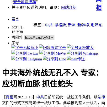
“
安全翻墙推荐
”
相
关于资料传送的说明，请见：
网站介绍
留言
标签：
中共
,
恩格斯
,
新疆
,
新疆棉
,
毛泽东
,
2021-1-
留学
,
经济
,
马克思
16 3:38
短网址
字号
中共海外统战无孔不入 专家：
应切断血脉 抓住蛇头
【
真相
网2021.1.15】
中共
日前印发统一战线工作条例，以
法律
文件的形式正式制定统一战线工作。此举被观察人士认为，面