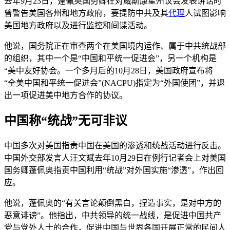
去年9月23日，蓬佩奥国务卿在对威斯康星州议会发表讲话时
曾警告美国各州和地方政府，要提防中共及其
代理
人试图影响
美国地方政府以及进行监控和间谍活动。
他说，国务院正在审查两个在美国境内运作、属于中共统战部
的组织，其中一个是“中国和平统一促进会”，另一个机构是
“美中友好协会。一个多月后的10月28日，美国政府宣布将
“全美中国和平统一促进会”(NACPU)指定为“外国使团”，并退
出一项促进美中地方合作的协议。
中国称“统战”无可非议
中国多次对美国指责中国在美国的渗透和统战活动进行反击。
中国外交部发言人汪文斌去年10月29日在例行记者会上对美国
国务卿蓬佩奥指责中国利用“统战”对外国实施“渗透”，作出回
应。
他说，蓬佩奥的“有关言论颠倒黑白，捏造事实，是对中方的
恶意诽谤”。他指出，中共领导的统一战线，是促进中国共产
党与党外人士的合作，促进中国与世界各国开展正常的民间人