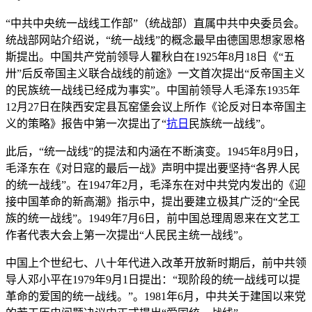
“中共中央统一战线工作部”（统战部）直属中共中央委员会。
统战部网站介绍说，“统一战线”的概念最早由德国思想家恩格
斯提出。中国共产党前领导人瞿秋白在1925年8月18日《“五
卅”后反帝国主义联合战线的前途》一文首次提出“反帝国主义
的民族统一战线已经成为事实”。中国前领导人毛泽东1935年
12月27日在陕西安定县瓦窑堡会议上所作《论反对日本帝国主
义的策略》报告中第一次提出了“
抗日
民族统一战线”。
此后，“统一战线”的提法和内涵在不断演变。1945年8月9日，
毛泽东在《对日寇的最后一战》声明中提出要坚持“各界人民
的统一战线”。在1947年2月，毛泽东在对中共党内发出的《迎
接中国革命的新高潮》指示中，提出要建立极其广泛的“全民
族的统一战线”。1949年7月6日，前中国总理周恩来在文艺工
作者代表大会上第一次提出“人民民主统一战线”。
中国上个世纪七、八十年代进入改革开放新时期后，前中共领
导人邓小平在1979年9月1日提出：“现阶段的统一战线可以提
革命的爱国的统一战线。”。1981年6月，中共关于建国以来党