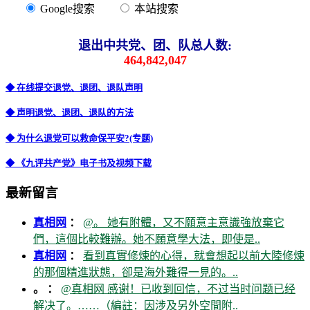
Google搜索
本站搜索
退出中共党、团、队总人数:
464,842,047
◆ 在线提交退党、退团、退队声明
◆ 声明退党、退团、退队的方法
◆ 为什么退党可以救命保平安?(专题)
◆ 《九评共产党》电子书及视频下载
最新留言
真相网
：
@。 她有附體，又不願意主意識強放棄它
們，這個比較難辦。她不願意學大法，即使是..
真相网
：
看到真實修煉的心得，就會想起以前大陸修煉
的那個精進狀態，卻是海外難得一見的。..
。 ：
@真相网 感谢！已收到回信，不过当时问题已经
解决了。……（編註：因涉及另外空間附..