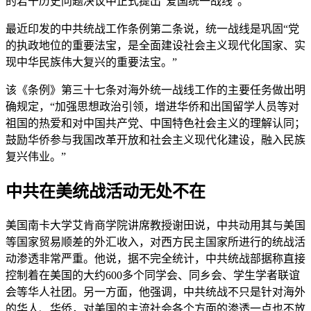
的若干历史问题决议中正式提出“爱国统一战线”。
最近印发的中共统战工作条例第二条说，统一战线是巩固“党
的执政地位的重要法宝，是全面建设社会主义现代化国家、实
现中华民族伟大复兴的重要法宝。”
该《条例》第三十七条对海外统一战线工作的主要任务做出明
确规定，“加强思想政治引领，增进华侨和出国留学人员等对
祖国的热爱和对中国共产党、中国特色社会主义的理解认同；
鼓励华侨参与我国改革开放和社会主义现代化建设，融入民族
复兴伟业。”
中共在美统战活动无处不在
美国南卡大学艾肯商学院讲席教授谢田说，中共动用其与美国
等国家贸易顺差的外汇收入，对西方民主国家所进行的统战活
动渗透非常严重。他说，据不完全统计，中共统战部据称直接
控制着在美国的大约600多个同学会、同乡会、学生学者联谊
会等华人社团。另一方面，他强调，中共统战不只是针对海外
的华人、华侨，对美国的主流社会各个方面的渗透一点也不放