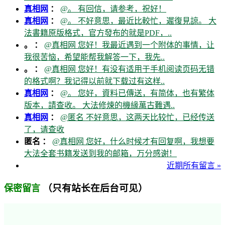
真相网
：
@。 有回信，请参考，祝好！
真相网
：
@。 不好意思，最近比較忙，遲復見諒。 大
法書籍原版格式，官方發布的就是PDF，..
。 ：
@真相网 您好！我最近遇到一个附体的事情，让
我很苦恼，希望能帮我解答一下，我先..
。 ：
@真相网 您好！有没有适用于手机阅读页码无错
的格式啊？我记得以前就下载过有这样..
真相网
：
@。 您好，資料已傳送，有简体，也有繁体
版本，請查收。 大法修煉的機緣萬古難遇..
真相网
：
@匿名 不好意思，这两天比较忙，已经传送
了，请查收
匿名 ：
@真相网 您好，什么时候才有回复啊，我想要
大法全套书籍发送到我的邮箱，万分感谢！
近期所有留言 »
（只有站长在后台可见）
保密留言