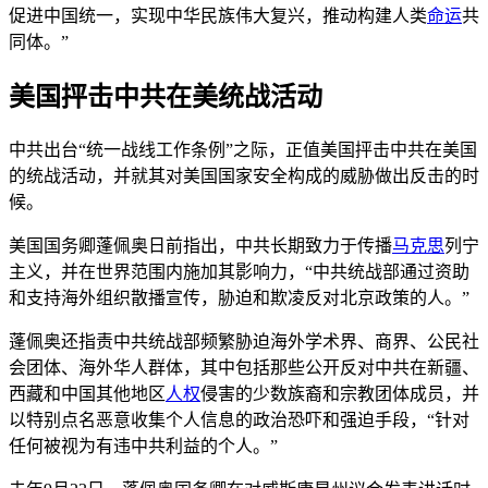
促进中国统一，实现中华民族伟大复兴，推动构建人类
命运
共
同体。”
美国抨击中共在美统战活动
中共出台“统一战线工作条例”之际，正值美国抨击中共在美国
的统战活动，并就其对美国国家安全构成的威胁做出反击的时
候。
美国国务卿蓬佩奥日前指出，中共长期致力于传播
马克思
列宁
主义，并在世界范围内施加其影响力，“中共统战部通过资助
和支持海外组织散播宣传，胁迫和欺凌反对北京政策的人。”
蓬佩奥还指责中共统战部频繁胁迫海外学术界、商界、公民社
会团体、海外华人群体，其中包括那些公开反对中共在新疆、
西藏和中国其他地区
人权
侵害的少数族裔和宗教团体成员，并
以特别点名恶意收集个人信息的政治恐吓和强迫手段，“针对
任何被视为有违中共利益的个人。”