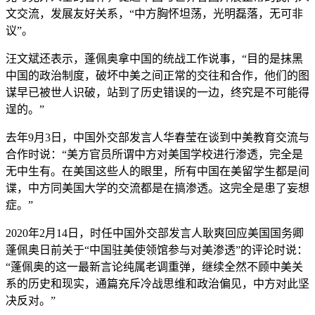
文交流，发展友好关系，“中方胸怀坦荡，光明磊落，无可非
议”。
汪文斌还表示，蓬佩奥拿中国的统战工作说事，“目的是抹黑
中国的政治制度，破坏中美之间正常的交往和合作，他们的图
谋早已被世人识破，站到了历史错误的一边，终究是不可能得
逞的。”
去年9月3日，中国外交部发言人华春莹在谈到中美教育交流与
合作时说：“美方官员所谓中方对美国学校进行渗透，完全是
无中生有。在美国这些人的眼里，所有中国在美留学生都是间
谍，中方同美国大学的交流都是在搞渗透。这完全是患了妄想
症。”
2020年2月14日，时任中国外交部发言人耿爽回应美国国务卿
蓬佩奥日前关于“中国驻美使领馆参与对美渗透”的评论时说：
“蓬佩奥的这一最新言论纯属老调重弹，继续全然不顾中美关
系的历史和现实，通篇充斥冷战思维和政治偏见，中方对此坚
决反对。”