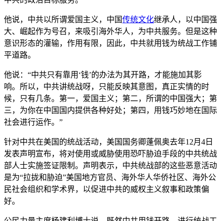
他说，中共以所谓爱国主义，中国
传统文化
继承人，以中国强
大、崛起作为号召，来吸引海外华人，为中共服务。但是这种
意识形态的灌输，作用有限，因此，中共就用钱为统战工作铺
平道路。
他说：“中共只有靠用‘钱’的办法为其开路，才能施加其影
响。所以，中共讲统战呀，只能反映其意图，真正实情的时
候，只有几条。第一，爱国主义；第二，所谓的中国强大；第
三，为你在中国国内提供各种好处；第四，用钱巧妙地在国际
社会进行运作。”
针对中共在美国的统战活动，美国国务卿蓬佩奥去年12月4日
发表声明宣布，将对使用或威胁使用恐吓胁迫手段的中共统战
部人士实施签证限制。声明表示，中共统战部的这些恶意活动
是为“拉拢和胁迫”美国地方官员、海外华人华侨社区、海外公
民社会组织和学术界，以促进中共的威权主义叙事和政策偏
好。
公民力量主席杨建利博士说，既然中共用钱开路，进行统战工