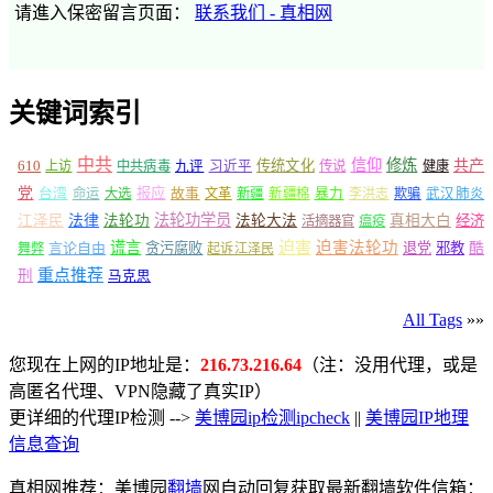
请進入保密留言页面：
联系我们 - 真相网
关键词索引
中共
信仰
修炼
610
传统文化
共产
上访
中共病毒
九评
习近平
传说
健康
党
报应
台湾
命运
大选
故事
文革
新疆
新疆棉
暴力
李洪志
欺骗
武汉肺炎
法轮功学员
江泽民
法律
法轮功
法轮大法
真相大白
经济
活摘器官
瘟疫
谎言
迫害
迫害法轮功
言论自由
贪污腐败
退党
邪教
酷
舞弊
起诉江泽民
重点推荐
刑
马克思
All Tags
»»
您现在上网的IP地址是：
216.73.216.64
（注：没用代理，或是
高匿名代理、VPN隐藏了真实IP）
更详细的代理IP检测 -->
美博园ip检测ipcheck
||
美博园IP地理
信息查询
真相网推荐：美博园
翻墙
网自动回复获取最新翻墙软件信箱：