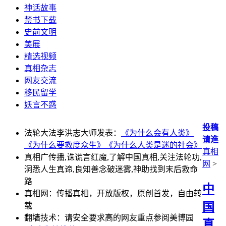
神话故事
禁书下载
史前文明
美展
精选视频
真相杂志
网友交流
移民留学
妖言不惑
投稿
法轮大法李洪志大师发表：
《为什么会有人类》
请進
《为什么要救度众生》
《为什么人类是迷的社会》
真相
真相广传播,诛谎言红魔,了解中国真相,关注法轮功,
网
>
洞悉人生真谛,良知善念破迷雾,神助找到末后救命
路
中
真相网：传播真相，开放版权，原创首发，自由转
国
载
翻墙技术：请安全要求高的网友重点参阅美博园
真