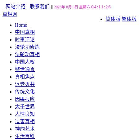
||
网站介绍
||
联系我们
||
04:11:28
2026年 8月 8日 星期六
真相网
简体版
繁体版
Home
中国真相
时事评论
法轮功修炼
法轮功真相
中国人权
警世通言
真相焦点
退党灭共
传统文化
因果报应
大千世界
人性良知
迫害真相
神韵艺术
生活百科