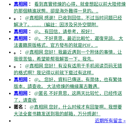
真相网
：
看到真實修煉的心得，就會想起以前大陸修煉
的那個精進狀態，卻是海外難得一見的。..
。 ：
@真相网 感谢！已收到回信，不过当时问题已经
解决了。……（編註：因涉及另外空間附..
真相网
：
@。 有回信，请参考，祝好！
真相网
：
@。 不好意思，最近比較忙，遲復見諒。 大
法書籍原版格式，官方發布的就是PDF，..
。 ：
@真相网 您好！我最近遇到一个附体的事情，让
我很苦恼，希望能帮我解答一下，我先..
。 ：
@真相网 您好！有没有适用于手机阅读页码无错
的格式啊？我记得以前就下载过有这样..
真相网
：
@。 您好，資料已傳送，有简体，也有繁体
版本，請查收。 大法修煉的機緣萬古難遇..
真相网
：
@匿名 不好意思，这两天比较忙，已经传送
了，请查收
匿名 ：
@真相网 您好，什么时候才有回复啊，我想要
大法全套书籍发送到我的邮箱，万分感谢！
近期所有留言 »