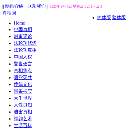
||
网站介绍
||
联系我们
||
12:17:24
2026年 8月 6日 星期四
真相网
简体版
繁体版
Home
中国真相
时事评论
法轮功修炼
法轮功真相
中国人权
警世通言
真相焦点
退党灭共
传统文化
因果报应
大千世界
人性良知
迫害真相
神韵艺术
生活百科