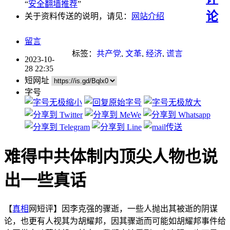
“
安全翻墙推荐
”
论
关于资料传送的说明，请见：
网站介绍
留言
标签：
共产党
,
文革
,
经济
,
谎言
2023-10-
28 22:35
短网址
字号
难得中共体制内顶尖人物也说
出一些真话
【
真相
网短评】因李克强的骤逝，一些人抛出其被逝的阴谋
论，也更有人视其为胡耀邦，因其骤逝而可能如胡耀邦事件给