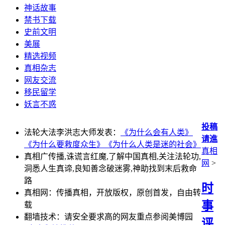
神话故事
禁书下载
史前文明
美展
精选视频
真相杂志
网友交流
移民留学
妖言不惑
投稿
法轮大法李洪志大师发表：
《为什么会有人类》
请進
《为什么要救度众生》
《为什么人类是迷的社会》
真相
真相广传播,诛谎言红魔,了解中国真相,关注法轮功,
网
>
洞悉人生真谛,良知善念破迷雾,神助找到末后救命
路
时
真相网：传播真相，开放版权，原创首发，自由转
事
载
翻墙技术：请安全要求高的网友重点参阅美博园
评