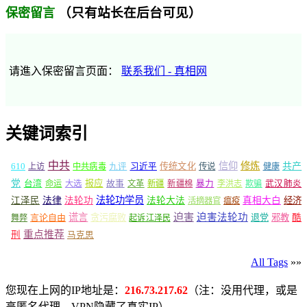
（只有站长在后台可见）
保密留言
请進入保密留言页面：
联系我们 - 真相网
关键词索引
中共
信仰
修炼
610
传统文化
共产
上访
中共病毒
九评
习近平
传说
健康
党
报应
台湾
命运
大选
故事
文革
新疆
新疆棉
暴力
李洪志
欺骗
武汉肺炎
法轮功学员
江泽民
法律
法轮功
法轮大法
真相大白
经济
活摘器官
瘟疫
谎言
迫害
迫害法轮功
言论自由
贪污腐败
退党
邪教
酷
舞弊
起诉江泽民
重点推荐
刑
马克思
All Tags
»»
您现在上网的IP地址是：
216.73.217.62
（注：没用代理，或是
高匿名代理、VPN隐藏了真实IP）