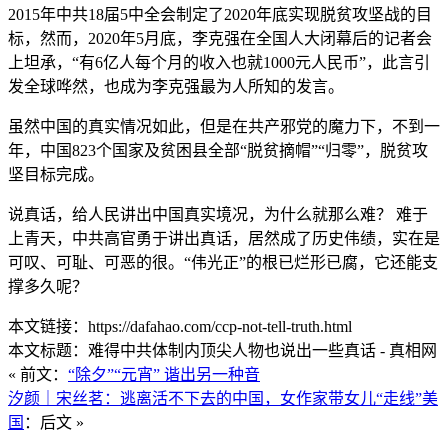
2015年中共18届5中全会制定了2020年底实现脱贫攻坚战的目
标，然而，2020年5月底，李克强在全国人大闭幕后的记者会
上坦承，“有6亿人每个月的收入也就1000元人民币”，此言引
发全球哗然，也成为李克强最为人所知的发言。
虽然中国的真实情况如此，但是在共产邪党的魔力下，不到一
年，中国823个国家及贫困县全部“脱贫摘帽”“归零”，脱贫攻
坚目标完成。
说真话，给人民讲出中国真实境况，为什么就那么难？ 难于
上青天，中共高官勇于讲出真话，居然成了历史伟绩，实在是
可叹、可耻、可恶的很。“伟光正”的根已烂形已腐，它还能支
撑多久呢？
本文链接：https://dafahao.com/ccp-not-tell-truth.html
本文标题：难得中共体制内顶尖人物也说出一些真话 - 真相网
« 前文：
“除夕”“元宵” 谐出另一种音
汐颜｜宋丝茗：逃离活不下去的中国，女作家带女儿“走线”美
国
：后文 »