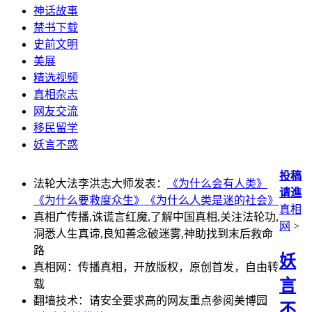
神话故事
禁书下载
史前文明
美展
精选视频
真相杂志
网友交流
移民留学
妖言不惑
投稿
法轮大法李洪志大师发表：
《为什么会有人类》
请進
《为什么要救度众生》
《为什么人类是迷的社会》
真相
真相广传播,诛谎言红魔,了解中国真相,关注法轮功,
网
>
洞悉人生真谛,良知善念破迷雾,神助找到末后救命
路
妖
真相网：传播真相，开放版权，原创首发，自由转
言
载
翻墙技术：请安全要求高的网友重点参阅美博园
不