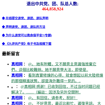
退出中共党、团、队总人数:
464,858,924
◆ 在线提交退党、退团、退队声明
◆ 声明退党、退团、退队的方法
◆ 为什么退党可以救命保平安?(专题)
◆ 《九评共产党》电子书及视频下载
最新留言
真相网
：
@。 她有附體，又不願意主意識強放棄它
們，這個比較難辦。她不願意學大法，即使是..
真相网
：
看到真實修煉的心得，就會想起以前大陸修煉
的那個精進狀態，卻是海外難得一見的。..
。 ：
@真相网 感谢！已收到回信，不过当时问题已经
解决了。……（編註：因涉及另外空間附..
真相网
：
@。 有回信，请参考，祝好！
真相网
：
@。 不好意思，最近比較忙，遲復見諒。 大