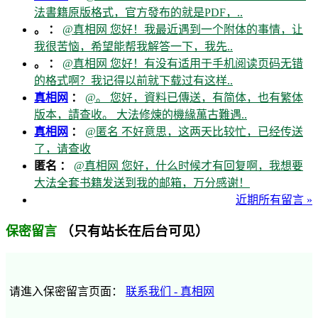
法書籍原版格式，官方發布的就是PDF，..
。 ：
@真相网 您好！我最近遇到一个附体的事情，让
我很苦恼，希望能帮我解答一下，我先..
。 ：
@真相网 您好！有没有适用于手机阅读页码无错
的格式啊？我记得以前就下载过有这样..
真相网
：
@。 您好，資料已傳送，有简体，也有繁体
版本，請查收。 大法修煉的機緣萬古難遇..
真相网
：
@匿名 不好意思，这两天比较忙，已经传送
了，请查收
匿名 ：
@真相网 您好，什么时候才有回复啊，我想要
大法全套书籍发送到我的邮箱，万分感谢！
近期所有留言 »
（只有站长在后台可见）
保密留言
请進入保密留言页面：
联系我们 - 真相网