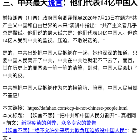
三、中共最大
谎言
：他们代表14亿中国人
前特朗普（川普）政府国务卿蓬佩奥2020年7月23日在题为“共
产主义中国和自由世界的未来”演讲中指出：“共产主义者几乎
总是撒谎。他们说的最大谎言是：他们代表14亿中国人。但这
14亿人受到中共的监视、压迫、不敢说话的。”
是的，中共出处把中国人民捆绑在一起，她也深深的知道，只
要中国人民离开了中共，中共在中共也就混不下去了，而且，
其在历史上的罪恶会一笔一笔的清算，到时，中国人民会扒了
中共的皮。
中共想把中国人民捆绑作为它的挡箭牌、陪葬，中国人民当然
不答应！
本文链接：https://dafahao.com/ccp-is-not-chinese-people.html
本文标题：【妖言不惑】“把中共和中国人民分割开” - 真相网
« 前文：
新冠疫苗的利弊，众多专家的警告
【妖言不惑】“绝不允许外来势力欺负压迫奴役中国人民”
：后
文 »