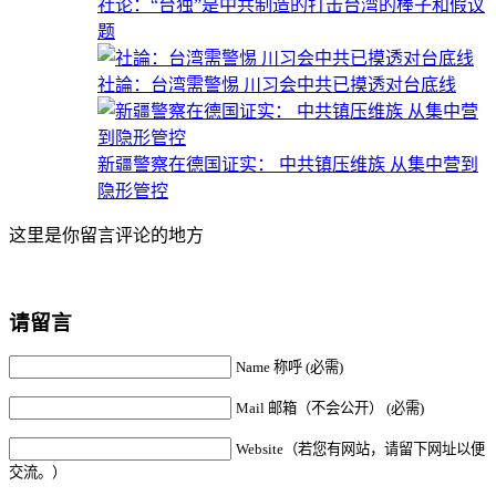
社论：“台独”是中共制造的打击台湾的棒子和假议
题
社論：台湾需警惕 川习会中共已摸透对台底线
新疆警察在德国证实： 中共镇压维族 从集中营到
隐形管控
这里是你留言评论的地方
请留言
Name 称呼 (必需)
Mail 邮箱（不会公开） (必需)
Website（若您有网站，请留下网址以便
交流。）