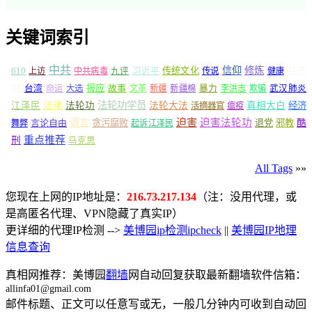
关键词索引
中共
信仰
修炼
610
传统文化
共产
上访
中共病毒
九评
习近平
传说
健康
党
报应
台湾
命运
大选
故事
文革
新疆
新疆棉
暴力
李洪志
欺骗
武汉肺炎
法轮功学员
江泽民
法律
法轮功
法轮大法
真相大白
经济
活摘器官
瘟疫
谎言
迫害
迫害法轮功
言论自由
贪污腐败
退党
邪教
酷
舞弊
起诉江泽民
重点推荐
刑
马克思
All Tags
»»
您现在上网的IP地址是：
216.73.217.134
（注：没用代理，或
是高匿名代理、VPN隐藏了真实IP）
更详细的代理IP检测 -->
美博园ip检测ipcheck
||
美博园IP地理
信息查询
真相网推荐：美博园
翻墙
网自动回复获取最新翻墙软件信箱：
allinfa01@gmail.com
邮件标题、正文可以任意写或无，一般几分钟内可收到自动回