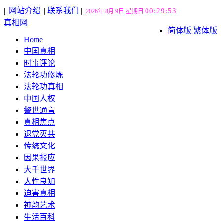
||
网站介绍
||
联系我们
||
00:29:54
2026年 8月 9日 星期日
真相网
简体版
繁体版
Home
中国真相
时事评论
法轮功修炼
法轮功真相
中国人权
警世通言
真相焦点
退党灭共
传统文化
因果报应
大千世界
人性良知
迫害真相
神韵艺术
生活百科