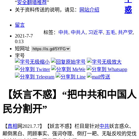
“
安全翻墙推荐
”
惑
关于资料传送的说明，请见：
网站介绍
留言
标签：
中共
,
中共人
,
习近平
,
五毛
,
共产党
,
2021-7-7
小粉红
,
战狼
,
无神论
,
自干五
,
谎言
0:13
短网址
字号
【妖言不惑】“把中共和中国人
民分割开”
【
真相
网2021.7.7】【妖言不惑】栏目是针对
中共
妖言惑众、
颠倒黑白、罔顾事实、强词夺理、倒打一耙、无耻反咬的党伐