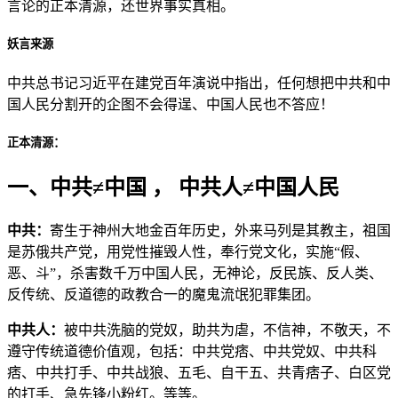
言论的正本清源，还世界事实真相。
妖言来源
中共总书记习近平在建党百年演说中指出，任何想把中共和中
国人民分割开的企图不会得逞、中国人民也不答应！
正本清源：
一、中共≠中国 ， 中共人≠中国人民
中共：
寄生于神州大地金百年历史，外来马列是其教主，祖国
是苏俄共产党，用党性摧毁人性，奉行党文化，实施“假、
恶、斗”，杀害数千万中国人民，无神论，反民族、反人类、
反传统、反道德的政教合一的魔鬼流氓犯罪集团。
中共人：
被中共洗脑的党奴，助共为虐，不信神，不敬天，不
遵守传统道德价值观，包括：中共党痞、中共党奴、中共科
痞、中共打手、中共战狼、五毛、自干五、共青痞子、白区党
的打手、急先锋小粉红。等等。