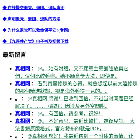
◆ 在线提交退党、退团、退队声明
◆ 声明退党、退团、退队的方法
◆ 为什么退党可以救命保平安?(专题)
◆ 《九评共产党》电子书及视频下载
最新留言
真相网
：
@。 她有附體，又不願意主意識強放棄它
們，這個比較難辦。她不願意學大法，即使是..
真相网
：
看到真實修煉的心得，就會想起以前大陸修煉
的那個精進狀態，卻是海外難得一見的。..
。 ：
@真相网 感谢！已收到回信，不过当时问题已经
解决了。……（編註：因涉及另外空間附..
真相网
：
@。 有回信，请参考，祝好！
真相网
：
@。 不好意思，最近比較忙，遲復見諒。 大
法書籍原版格式，官方發布的就是PDF，..
。 ：
@真相网 您好！我最近遇到一个附体的事情，让