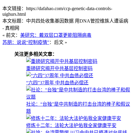
本文链接：https://dafahao.com/ccp-genetic-data-controls-
uighurs.html
本文标题：中共四处收集基因数据 用DNA管控维族人遭诟病
- 真相网
« 前文：
美研究：戴双层口罩更能阻隔病毒
苏朋：说说“控制疫情”
：后文 »
关注更多相关文章：
重磅研究揭开中共基层控制密码
“六四”37周年 中共血债必偿还
社论：“台独”是中共制造的打击台湾的棒子和假议
题
修炼十二年：法轮大法护佑我全家健康平安