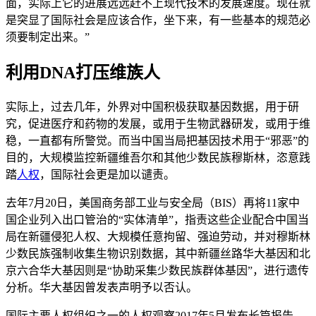
面，实际上它的进展远远赶不上现代技术的发展速度。现在就
是突显了国际社会是应该合作，坐下来，有一些基本的规范必
须要制定出来。”
利用DNA打压维族人
实际上，过去几年，外界对中国积极获取基因数据，用于研
究，促进医疗和药物的发展，或用于生物武器研发，或用于维
稳，一直都有所警觉。而当中国当局把基因技术用于“邪恶”的
目的，大规模监控新疆维吾尔和其他少数民族穆斯林，恣意践
踏
人权
，国际社会更是加以谴责。
去年7月20日，美国商务部工业与安全局（BIS）再将11家中
国企业列入出口管治的“实体清单”，指责这些企业配合中国当
局在新疆侵犯人权、大规模任意拘留、强迫劳动，并对穆斯林
少数民族强制收集生物识别数据，其中新疆丝路华大基因和北
京六合华大基因则是“协助采集少数民族群体基因”，进行遗传
分析。华大基因曾发表声明予以否认。
国际主要人权组织之一的人权观察2017年5月发布长篇报告，