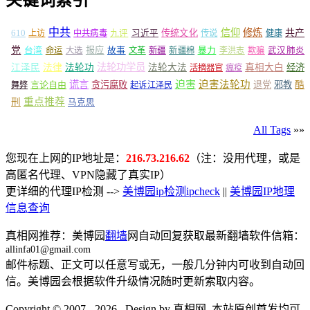
关键词索引
中共
信仰
修炼
610
传统文化
共产
上访
中共病毒
九评
习近平
传说
健康
党
报应
台湾
命运
大选
故事
文革
新疆
新疆棉
暴力
李洪志
欺骗
武汉肺炎
法轮功学员
江泽民
法律
法轮功
法轮大法
真相大白
经济
活摘器官
瘟疫
谎言
迫害
迫害法轮功
言论自由
贪污腐败
退党
邪教
酷
舞弊
起诉江泽民
重点推荐
刑
马克思
All Tags
»»
您现在上网的IP地址是：
216.73.216.62
（注：没用代理，或是
高匿名代理、VPN隐藏了真实IP）
更详细的代理IP检测 -->
美博园ip检测ipcheck
||
美博园IP地理
信息查询
真相网推荐：美博园
翻墙
网自动回复获取最新翻墙软件信箱：
allinfa01@gmail.com
邮件标题、正文可以任意写或无，一般几分钟内可收到自动回
信。美博园会根据软件升级情况随时更新索取内容。
Copyright © 2007 - 2026 , Design by 真相网. 本站原创首发均可