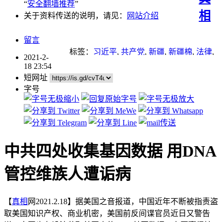
“
安全翻墙推荐
”
相
关于资料传送的说明，请见：
网站介绍
留言
标签：
习近平
,
共产党
,
新疆
,
新疆棉
,
法律
,
2021-2-
疫苗
18 23:54
短网址
字号
中共四处收集基因数据 用DNA
管控维族人遭诟病
【
真相
网2021.2.18】据美国之音报道，中国近年不断被指责盗
取美国知识产权、商业机密，美国前反间谍官员近日又警告