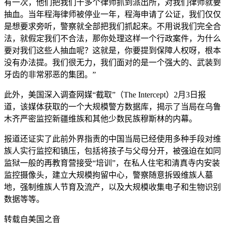
有一次，他们把我们十多个律师抓到派出所，对我们律师就要
抽血。当年程海律师被停业一年，程海申请了公证，我们仅仅
是想要求旁听，警察就全部把我们抓起来。不用说我们完全合
法，就假定我们不合法，那你处理这样一个行政案件，为什么
要对我们这些人抽血呢？这就是，你要提到保障人权呀，根本
没有办法提。我们很无力，我们面对的是一个强大的、武装到
牙齿的非常邪恶的集团。”
此外，美国深入调查网媒“截取”（The Intercept）2月3日报
道，该媒体获取的一个大规模警方数据库，揭示了当局在乌鲁
木齐严密监控新疆维族和其他少数民族穆斯林的内幕。
报道还证实了此前外界指责的中国当局已经使用多种手段对维
族人实行监控和镇压，包括将孩子与父母分开，被强迫在如同
监狱一般的再教育营接受“培训”，在私人住宅和清真寺内安装
监控摄像头，建立大规模拘留中心，警察随意拆毁维族人墓
地，强制维族人节育及流产，以及大规模收集电子和生物识别
数据等等。
转载自美国之音