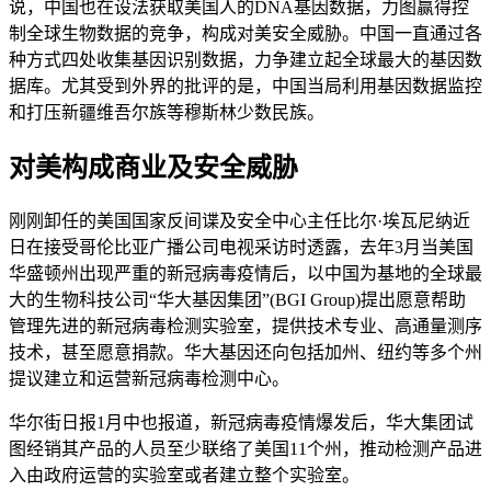
说，中国也在设法获取美国人的DNA基因数据，力图赢得控
制全球生物数据的竞争，构成对美安全威胁。中国一直通过各
种方式四处收集基因识别数据，力争建立起全球最大的基因数
据库。尤其受到外界的批评的是，中国当局利用基因数据监控
和打压新疆维吾尔族等穆斯林少数民族。
对美构成商业及安全威胁
刚刚卸任的美国国家反间谍及安全中心主任比尔·埃瓦尼纳近
日在接受哥伦比亚广播公司电视采访时透露，去年3月当美国
华盛顿州出现严重的新冠病毒疫情后，以中国为基地的全球最
大的生物科技公司“华大基因集团”(BGI Group)提出愿意帮助
管理先进的新冠病毒检测实验室，提供技术专业、高通量测序
技术，甚至愿意捐款。华大基因还向包括加州、纽约等多个州
提议建立和运营新冠病毒检测中心。
华尔街日报1月中也报道，新冠病毒疫情爆发后，华大集团试
图经销其产品的人员至少联络了美国11个州，推动检测产品进
入由政府运营的实验室或者建立整个实验室。