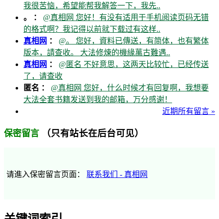
我很苦恼，希望能帮我解答一下，我先..
。 ：
@真相网 您好！有没有适用于手机阅读页码无错
的格式啊？我记得以前就下载过有这样..
真相网
：
@。 您好，資料已傳送，有简体，也有繁体
版本，請查收。 大法修煉的機緣萬古難遇..
真相网
：
@匿名 不好意思，这两天比较忙，已经传送
了，请查收
匿名 ：
@真相网 您好，什么时候才有回复啊，我想要
大法全套书籍发送到我的邮箱，万分感谢！
近期所有留言 »
（只有站长在后台可见）
保密留言
请進入保密留言页面：
联系我们 - 真相网