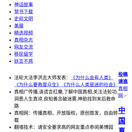
神话故事
禁书下载
史前文明
美展
精选视频
真相杂志
网友交流
移民留学
妖言不惑
投稿
法轮大法李洪志大师发表：
《为什么会有人类》
请進
《为什么要救度众生》
《为什么人类是迷的社会》
真相
真相广传播,诛谎言红魔,了解中国真相,关注法轮功,
网
>
洞悉人生真谛,良知善念破迷雾,神助找到末后救命
路
中
真相网：传播真相，开放版权，原创首发，自由转
国
载
翻墙技术：请安全要求高的网友重点参阅美博园
真