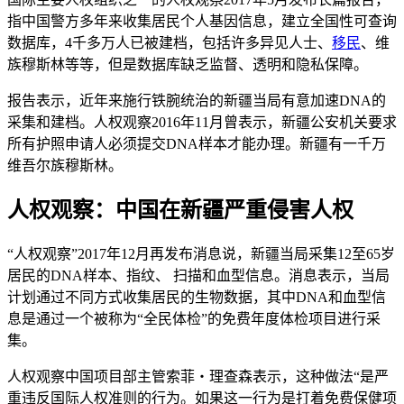
指中国警方多年来收集居民个人基因信息，建立全国性可查询
数据库，4千多万人已被建档，包括许多异见人士、
移民
、维
族穆斯林等等，但是数据库缺乏监督、透明和隐私保障。
报告表示，近年来施行铁腕统治的新疆当局有意加速DNA的
采集和建档。人权观察2016年11月曾表示，新疆公安机关要求
所有护照申请人必须提交DNA样本才能办理。新疆有一千万
维吾尔族穆斯林。
人权观察：中国在新疆严重侵害人权
“人权观察”2017年12月再发布消息说，新疆当局采集12至65岁
居民的DNA样本、指纹、 扫描和血型信息。消息表示，当局
计划通过不同方式收集居民的生物数据，其中DNA和血型信
息是通过一个被称为“全民体检”的免费年度体检项目进行采
集。
人权观察中国项目部主管索菲・理查森表示，这种做法“是严
重违反国际人权准则的行为。如果这一行为是打着免费保健项