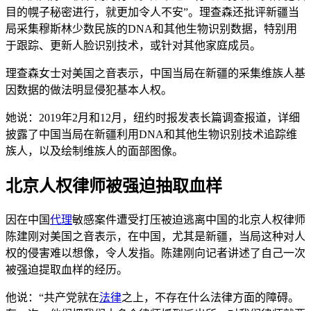
目的幌子秘密进行，就更加令人不安”。理查森还批评新疆当
局采集穆斯林少数民族的DNA和其他生物识别数据，特别用
于跟踪、更新人脸识别技术，或针对其他家庭成员。
理查森女士对美国之音表示，中国当局在新疆的采集维族人基
因数据的做法明显侵犯基本人权。
她说：2019年2月和12月，纽约时报发表长篇调查报道，详细
披露了中国当局在新疆利用DNA和其他生物识别技术追踪维
族人，以及绘制维族人的面部图像。
北京人权律师被强迫抽取血样
因在中国
代理
敏感案件遭受打压被迫逃离中国的北京人权律师
陈建刚对美国之音表示，在中国，尤其是新疆，当局这种对人
权的侵害难以想像，令人发指。陈建刚向记者讲述了自己一次
被强迫提取血样的经历。
他说：“共产党就在
法律
之上，不存在什么法律方面的障碍。