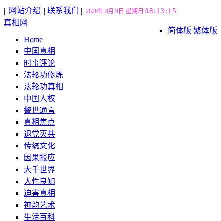
||
网站介绍
||
联系我们
||
08:13:16
2026年 8月 9日 星期日
真相网
简体版
繁体版
Home
中国真相
时事评论
法轮功修炼
法轮功真相
中国人权
警世通言
真相焦点
退党灭共
传统文化
因果报应
大千世界
人性良知
迫害真相
神韵艺术
生活百科