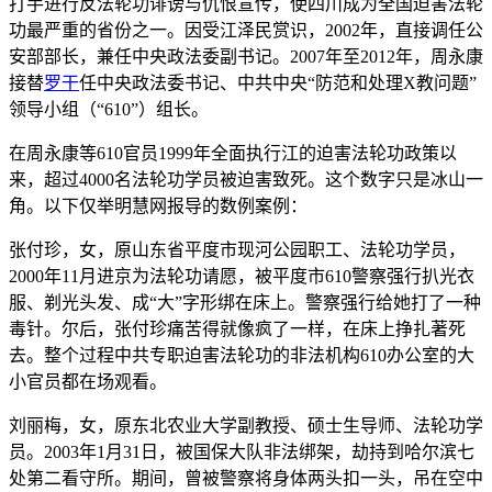
打手进行反法轮功诽谤与仇恨宣传，使四川成为全国迫害法轮
功最严重的省份之一。因受江泽民赏识，2002年，直接调任公
安部部长，兼任中央政法委副书记。2007年至2012年，周永康
接替
罗干
任中央政法委书记、中共中央“防范和处理X教问题”
领导小组（“610”）组长。
在周永康等610官员1999年全面执行江的迫害法轮功政策以
来，超过4000名法轮功学员被迫害致死。这个数字只是冰山一
角。以下仅举明慧网报导的数例案例：
张付珍，女，原山东省平度市现河公园职工、法轮功学员，
2000年11月进京为法轮功请愿，被平度市610警察强行扒光衣
服、剃光头发、成“大”字形绑在床上。警察强行给她打了一种
毒针。尔后，张付珍痛苦得就像疯了一样，在床上挣扎著死
去。整个过程中共专职迫害法轮功的非法机构610办公室的大
小官员都在场观看。
刘丽梅，女，原东北农业大学副教授、硕士生导师、法轮功学
员。2003年1月31日，被国保大队非法绑架，劫持到哈尔滨七
处第二看守所。期间，曾被警察将身体两头扣一头，吊在空中