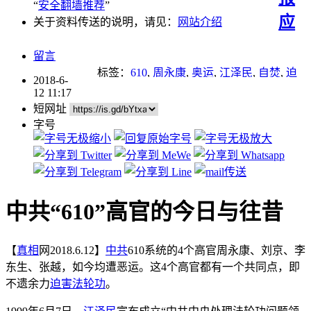
“
安全翻墙推荐
”
应
关于资料传送的说明，请见：
网站介绍
留言
标签：
610
,
周永康
,
奥运
,
江泽民
,
自焚
,
迫
2018-6-
害
,
迫害法轮功
12 11:17
短网址
字号
中共“610”高官的今日与往昔
【
真相
网2018.6.12】
中共
610系统的4个高官周永康、刘京、李
东生、张越，如今均遭恶运。这4个高官都有一个共同点，即
不遗余力
迫害
法轮功
。