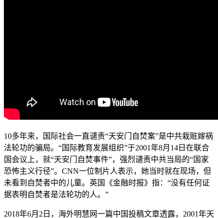
10多年来，国际社会一直谴责“天安门自焚案”是中共栽赃嫁祸
法轮功的骗局。“国际教育发展组织”于2001年8月14日在联合
国会议上，就“天安门自焚事件”，强烈谴责中共当局的“国家
恐怖主义行径”。CNN一位制片人表示，她当时就在现场，但
未看到自焚者中的儿童。英国《金融时报》指：“没有任何证
据表明自焚者是法轮功的人。”
2018年6月2日，海外明慧网一篇中国投稿文章透露，2001年天