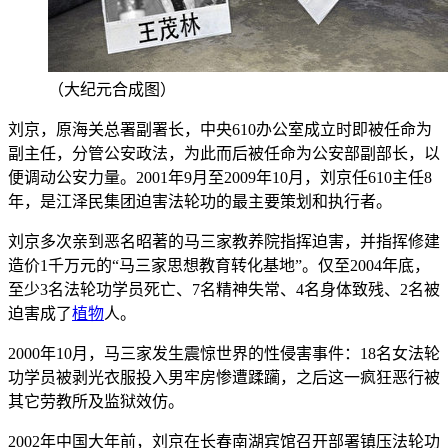
（大纪元合成图）
刘京，原海关总署副署长，中央610办公室成立时即被任命为
副主任，分管公安政法，为此而后被任命为公安部副部长，以
便调动公安力量。2001年9月至2009年10月，刘京任610主任8
年，是江泽民集团迫害法轮功的最主要策划和执行者。
刘京多次亲到恶名昭著的马三家教养院指挥迫害，并指挥修建
造价1千万元的“马三家思想教育转化基地”。仅至2004年底，
至少3名法轮功学员死亡、7名精神失常、4名身体致残、2名被
迫害成了
植物
人。
2000年10月，马三家发生震惊世界的性侵害事件：18名女法轮
功学员被剥光衣服投入男牢房惨遭蹂躏，之后这一疯狂恶行被
其它劳教所及监狱效仿。
2002年中国大年前，刘京在长春南湖宾馆召开部署镇压法轮功