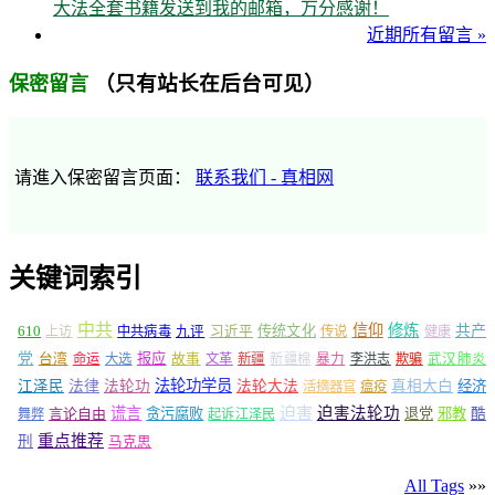
大法全套书籍发送到我的邮箱，万分感谢！
近期所有留言 »
（只有站长在后台可见）
保密留言
请進入保密留言页面：
联系我们 - 真相网
关键词索引
中共
信仰
修炼
610
传统文化
共产
上访
中共病毒
九评
习近平
传说
健康
党
报应
台湾
命运
大选
故事
文革
新疆
新疆棉
暴力
李洪志
欺骗
武汉肺炎
法轮功学员
江泽民
法律
法轮功
法轮大法
真相大白
经济
活摘器官
瘟疫
谎言
迫害
迫害法轮功
言论自由
贪污腐败
退党
邪教
酷
舞弊
起诉江泽民
重点推荐
刑
马克思
All Tags
»»