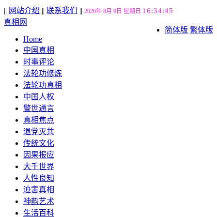
||
网站介绍
||
联系我们
||
16:34:46
2026年 8月 9日 星期日
真相网
简体版
繁体版
Home
中国真相
时事评论
法轮功修炼
法轮功真相
中国人权
警世通言
真相焦点
退党灭共
传统文化
因果报应
大千世界
人性良知
迫害真相
神韵艺术
生活百科