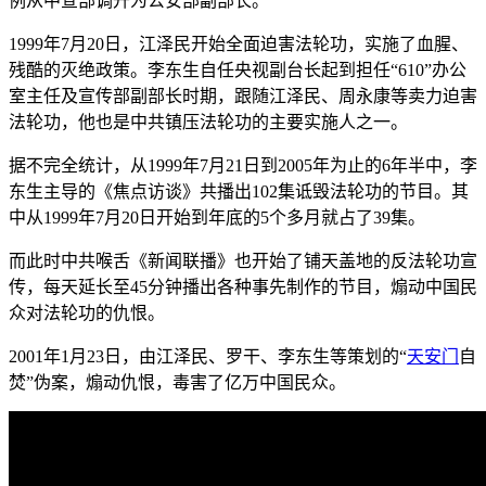
例从中宣部调升为公安部副部长。
1999年7月20日，江泽民开始全面迫害法轮功，实施了血腥、
残酷的灭绝政策。李东生自任央视副台长起到担任“610”办公
室主任及宣传部副部长时期，跟随江泽民、周永康等卖力迫害
法轮功，他也是中共镇压法轮功的主要实施人之一。
据不完全统计，从1999年7月21日到2005年为止的6年半中，李
东生主导的《焦点访谈》共播出102集诋毁法轮功的节目。其
中从1999年7月20日开始到年底的5个多月就占了39集。
而此时中共喉舌《新闻联播》也开始了铺天盖地的反法轮功宣
传，每天延长至45分钟播出各种事先制作的节目，煽动中国民
众对法轮功的仇恨。
2001年1月23日，由江泽民、罗干、李东生等策划的“
天安门
自
焚”伪案，煽动仇恨，毒害了亿万中国民众。