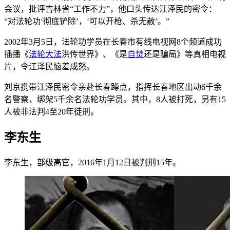
会议，批评吉林省“工作不力”，他口头传达江泽民的密令：
“对法轮功‘彻底铲除’，‘可以开枪、杀无赦’。”
2002年3月5日，法轮功学员在长春市有线电视网8个频道成功
插播《
法轮大法
洪传世界》、《是
自焚
还是骗局》等真相电视
片，令江泽民恼羞成怒。
刘京携带江泽民密令亲赴长春蹲点，指挥长春地区出动6千余
名警察，绑架5千余名法轮功学员。其中，8人被打死，另有15
人被非法判4至20年徒刑。
李东生
李东生，部级高官，2016年1月12日被判刑15年。