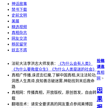
神话故事
禁书下载
史前文明
美展
精选视频
真相杂志
网友交流
移民留学
妖言不惑
投稿
法轮大法李洪志大师发表：
《为什么会有人类》
请進
《为什么要救度众生》
《为什么人类是迷的社会》
真相
真相广传播,诛谎言红魔,了解中国真相,关注法轮功,
网
>
洞悉人生真谛,良知善念破迷雾,神助找到末后救命
路
因
真相网：传播真相，开放版权，原创首发，自由转
果
载
翻墙技术：请安全要求高的网友重点参阅美博园
报