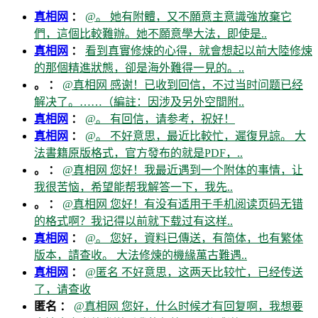
真相网
：
@。 她有附體，又不願意主意識強放棄它
們，這個比較難辦。她不願意學大法，即使是..
真相网
：
看到真實修煉的心得，就會想起以前大陸修煉
的那個精進狀態，卻是海外難得一見的。..
。 ：
@真相网 感谢！已收到回信，不过当时问题已经
解决了。……（編註：因涉及另外空間附..
真相网
：
@。 有回信，请参考，祝好！
真相网
：
@。 不好意思，最近比較忙，遲復見諒。 大
法書籍原版格式，官方發布的就是PDF，..
。 ：
@真相网 您好！我最近遇到一个附体的事情，让
我很苦恼，希望能帮我解答一下，我先..
。 ：
@真相网 您好！有没有适用于手机阅读页码无错
的格式啊？我记得以前就下载过有这样..
真相网
：
@。 您好，資料已傳送，有简体，也有繁体
版本，請查收。 大法修煉的機緣萬古難遇..
真相网
：
@匿名 不好意思，这两天比较忙，已经传送
了，请查收
匿名 ：
@真相网 您好，什么时候才有回复啊，我想要