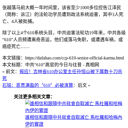
张越落马前大概一年时间里，该省至少1000多位控告江泽民
（简称：诉江）的法轮功学员遭到政法系统迫害，其中3人死
亡、4人被批捕。
除了以上4个610系统头目，中共迫害法轮功19年来，中共各级
“610”人员频遭离奇恶运，他们或落马免职，或遭遇车祸，或
癌症死亡……
本文链接：https://dafahao.com/ccp-610-senior-official-karma.html
本文标题：中共“610”高官的今日与往昔 - 真相网
« 前文：
报应！吉林省610办公室主任孙恒山被下属数十刀杀
死
石铭：恶贯满盈的〝610〞必被清算
：后文 »
关注更多相关文章：
誰相信和跟隨中共就會自取滅亡 馬杜羅和哈梅內
伊的實證