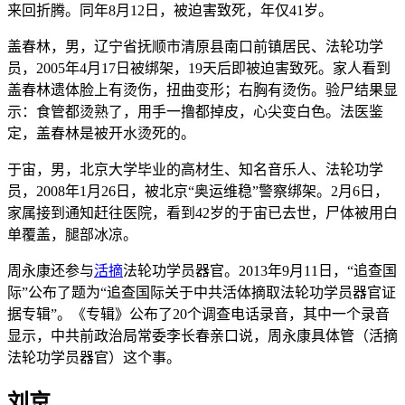
来回折腾。同年8月12日，被迫害致死，年仅41岁。
盖春林，男，辽宁省抚顺市清原县南口前镇居民、法轮功学
员，2005年4月17日被绑架，19天后即被迫害致死。家人看到
盖春林遗体脸上有烫伤，扭曲变形；右胸有烫伤。验尸结果显
示：食管都烫熟了，用手一撸都掉皮，心尖变白色。法医鉴
定，盖春林是被开水烫死的。
于宙，男，北京大学毕业的高材生、知名音乐人、法轮功学
员，2008年1月26日，被北京“奥运维稳”警察绑架。2月6日，
家属接到通知赶往医院，看到42岁的于宙已去世，尸体被用白
单覆盖，腿部冰凉。
周永康还参与
活摘
法轮功学员器官。2013年9月11日，“追查国
际”公布了题为“追查国际关于中共活体摘取法轮功学员器官证
据专辑”。《专辑》公布了20个调查电话录音，其中一个录音
显示，中共前政治局常委李长春亲口说，周永康具体管（活摘
法轮功学员器官）这个事。
刘京