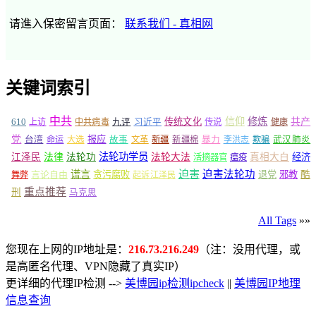
请進入保密留言页面：
联系我们 - 真相网
关键词索引
中共
信仰
修炼
610
传统文化
共产
上访
中共病毒
九评
习近平
传说
健康
党
报应
台湾
命运
大选
故事
文革
新疆
新疆棉
暴力
李洪志
欺骗
武汉肺炎
法轮功学员
江泽民
法律
法轮功
法轮大法
真相大白
经济
活摘器官
瘟疫
谎言
迫害
迫害法轮功
言论自由
贪污腐败
退党
邪教
酷
舞弊
起诉江泽民
重点推荐
刑
马克思
All Tags
»»
您现在上网的IP地址是：
216.73.216.249
（注：没用代理，或
是高匿名代理、VPN隐藏了真实IP）
更详细的代理IP检测 -->
美博园ip检测ipcheck
||
美博园IP地理
信息查询