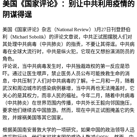
美国《国家评论》：别让中共利用疫情的
阴谋得逞
美国《国家评论》杂志（National Review）3月27日刊登舒伯
利（Michael Sobolik）的评论文章说，中共正试图摆脱人们对
其处理中共病毒（中共肺炎）的指责，不要让其得逞。中共病
毒在全球大流行时，中共是纵火犯，它现在又想扮演消防员的
角色。
评论说，当中共病毒发生时，中共独裁政权的第一反应是恐
吓。通过让医生噤声，禁止医务人员公布可能挽救生命的消
息，中共压制了人们对中共病毒的了解。十二月和一月，随着
武汉和周边城市的感染病例暴增，当中共再也无法掩盖时，它
关心的是其权力，而非人民的福祉。今年二月，随着中共病毒
（中共肺炎）在世界范围内传播，中共外长王毅向邻国施压，
要求他们继续去中国旅游。然而，现在中共正试图掩盖它的失
败，并嫁祸美国等其它国家。
根据英国南安普敦大学的一项研究，如果中国的政治领导人迅