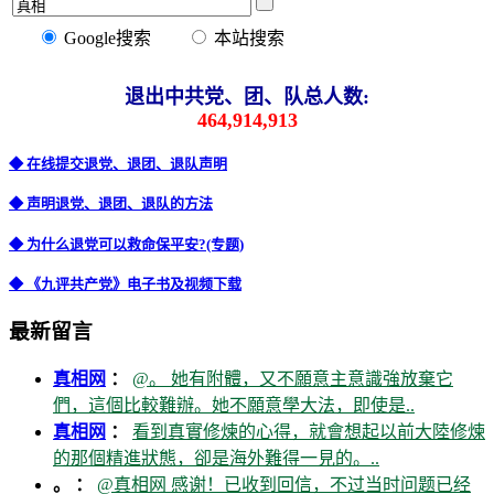
Google搜索
本站搜索
退出中共党、团、队总人数:
464,914,913
◆ 在线提交退党、退团、退队声明
◆ 声明退党、退团、退队的方法
◆ 为什么退党可以救命保平安?(专题)
◆ 《九评共产党》电子书及视频下载
最新留言
真相网
：
@。 她有附體，又不願意主意識強放棄它
們，這個比較難辦。她不願意學大法，即使是..
真相网
：
看到真實修煉的心得，就會想起以前大陸修煉
的那個精進狀態，卻是海外難得一見的。..
。 ：
@真相网 感谢！已收到回信，不过当时问题已经