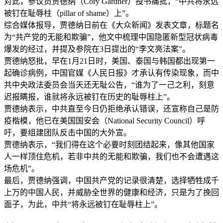
对此，参议员贾德纳（Cory Gardner）投书痛批，“中共将永远
被钉在耻辱柱（pillar of shame）上”。
综合媒体报导，贾德纳日前在《大众新闻》发表文章，标题名
为“共产党的无能和欺骗”，他文中梳理中国隐匿新型冠状病毒
爆发的经过，并提及参院在3日提出的“李文亮法案”。
贾德纳怒批，早在1月21日时，美国、泰国与韩国都出现第一
起确诊病例，中国官媒《人民日报》才承认有传染现象，而中
共中央政法委员会当天还无耻公告，“谁为了一己之利，刻意
迟报瞒报，谁就将永远被钉在历史的耻辱柱上”。
贾德纳表示，中共直至今日仍拒绝承认错误，还宣称自己是防
疫楷模，他已在美国国安会（National Security Council）呼
吁，要组建团队反击中国的大外宣。
贾德纳表示，“我们得在这个必要时刻团结起来，像其他国家
人一样顶住危机，若非中共的无能和欺骗，我们也不会遭遇这
场危机”。
最后，贾德纳强调，中国共产党的记录很清楚，选择牺牲成千
上万的中国人民，并威胁全世界的健康和经济，只是为了挽回
面子，为此，中共“将永远被钉在耻辱柱上”。