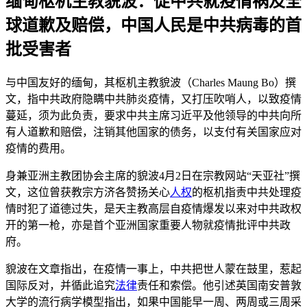
缅甸枢机主教貌波：促中共就疫情祸及全
球道歉及赔偿，中国人民是中共病毒的首
批受害者
与中国友好的缅甸，其枢机主教貌波（Charles Maung Bo）撰
文，指中共政府隐瞒中共肺炎疫情，又打压吹哨人，以致疫情
蔓延，须为此负责，要求中共主席习近平及他领导的中共向所
有人道歉和赔偿，注销其他国家的债务，以支付有关国家应对
疫情的费用。
身兼亚洲主教团协会主席的貌波4月2日在宗教网站“天亚社”撰
文，这位曾获教宗方济各赞扬关心
人权
的枢机指责中共处理疫
情时犯了道德过失，是天主教高层自疫情爆发以来对中共政权
开的第一枪，亦是首个亚洲国家重要人物就疫情批评中共政
府。
貌波在文章指出，在疫情一事上，中共把世人蒙在鼓里，惹起
国际反对，并循此追究
法律
责任和索偿。他引述英国南安普敦
大学的流行病学模型指出，如果中国能早一周、两周或三周采