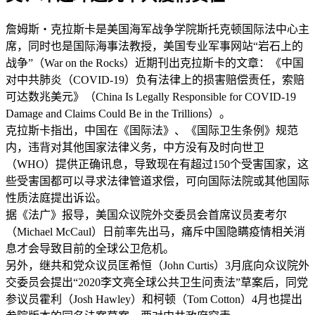
詹姆斯‧克拉斯卡是美国海军战争学院斯托克顿国际法中心主
席，同时也是国际海事法教授，美国专业军事网站“岩石上的
战争”（War on the Rocks）近期刊出克拉斯卡的文章：《中国
对中共肺炎（COVID-19）负有法律上的损害赔偿责任，索赔
可达数兆美元》（China Is Legally Responsible for COVID-19
Damage and Claims Could Be in the Trillions）。
克拉斯卡指出，中国在《国际法》、《国际卫生条例》规范
内，违背对其他国家法律义务，中方没有及时向世卫
（WHO）提供正确讯息，导致现在有超过150个受害国家，这
些受害国都可以寻求法律管道求偿，可向国际法院或其他国际
性质法庭提出诉讼。
据《法广》报导，美国众议院外交委员会首席议员麦考尔
（Michael McCaul）日前率先出马，痛斥中国隐瞒疫情相关消
息才会导致目前的全球公卫危机。
另外，继共和党众议员匡希恒（John Curtis）3月底向众议院外
交委员会提出“2020李文亮全球公共卫生问责法”草案后，同党
参议员霍利（Josh Hawley）和柯顿（Tom Cotton）4月也提出