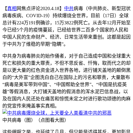
【
真相
网焦点评论2020.4.18】
中共
病毒（中共肺炎、新型冠状
病毒疾病、COVID-19）持续爆烧全世界，目前（17日）全球
总计有224万191例确诊，15万3822例死亡。从去年12月开始至
今已经5个月的疫情蔓延，已经给世界二百多个国家的人民和
中国人民的生命财产、经济、日常生活带来重创。这都是起因
于中共为了维稳的早期“隐瞒”。
中共身为病毒肺炎的始作俑者，对于自己造成中国和全球重大
死亡和损失的重大罪责，不但不思反省、忏悔，取而代之的却
是以更大量的红色资金进入世界各地，进行铺天盖地的颠倒黑
白的“大外宣”企图洗白自己在国际上的污名和罪责，大量散布
“病毒是美军带到中国”、“中国帮助全世界”、“中国是抗疫英
雄”等假消息，大打铺天盖地的假消息的浑水泥巴信息战，以
及在国内人民还处在痛苦和惊慌未定之时进行歌功颂德的肉麻
的党宣传来掩盖事实真相。
中共病毒（图）（点图看大图）
这些龌龊之举，也延续了几月，但只能是适得其反，更加彰显