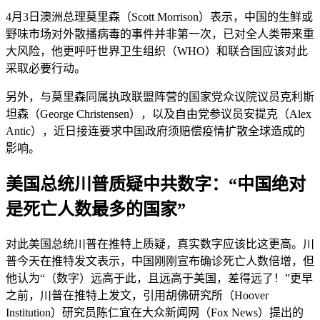
4月3日澳洲总理莫里森（Scott Morrison）表示，中国的生鲜或
野味市场对外散播病毒的事件并非第一次，已对全人类带来重
大风险，他更呼吁世界卫生组织（WHO）和联合国应该对此
采取必要行动。
另外，与莫里森同属执政联盟阵营的国家党众议院议员克利斯
坦森（George Christensen），以及自由党参议员安提克（Alex
Antic），近日接连要求中国政府须赔偿疫情扩散全球造成的
影响。
美国总统川普质疑中共数字：“中国绝对
是死亡人数最多的国家”
对此美国总统川普在推特上质疑，真实数字应该比这更高。川
普今天在推特发文表示，中国刚刚宣布确诊死亡人数倍增，但
他认为“（数字）远高于此，且远高于美国，差得远了！”更早
之前，川普在推特上发文，引用胡佛研究所（Hoover
Institution）研究员陈仁宜在大众新闻网（Fox News）提出的