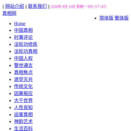
||
网站介绍
||
联系我们
||
09:37:46
2026年 8月 10日 星期一
真相网
简体版
繁体版
Home
中国真相
时事评论
法轮功修炼
法轮功真相
中国人权
警世通言
真相焦点
退党灭共
传统文化
因果报应
大千世界
人性良知
迫害真相
神韵艺术
生活百科