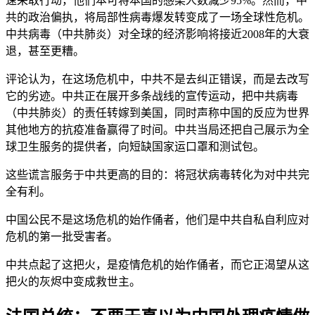
速采取行动，他们本可将本国的感染人数减少95%。然而，中
共的政治偏执，将局部性病毒爆发转变成了一场全球性危机。
中共病毒（中共肺炎）对全球的经济影响将接近2008年的大衰
退，甚至更糟。
评论认为，在这场危机中，中共不是去纠正错误，而是去改写
它的劣迹。中共正在展开多条战线的宣传运动，把中共病毒
（中共肺炎）的责任转嫁到美国，同时声称中国的反应为世界
其他地方的抗疫准备赢得了时间。中共当局还把自己展示为全
球卫生服务的提供者，向短缺国家运口罩和测试包。
这些谎言服务于中共更高的目的：将冠状病毒转化为对中共完
全有利。
中国公民不是这场危机的始作俑者，他们是中共自私自利应对
危机的第一批受害者。
中共点起了这把火，是疫情危机的始作俑者，而它正渴望从这
把火的灰烬中变成救世主。