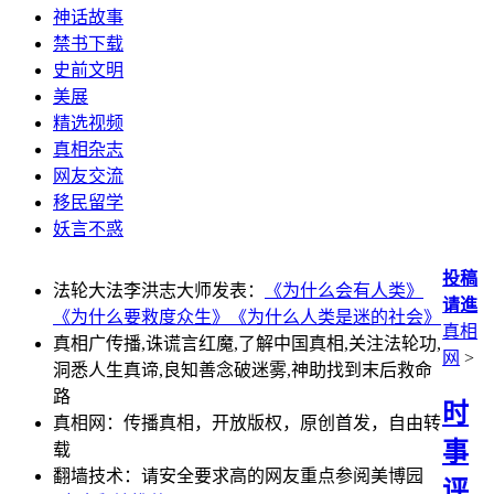
神话故事
禁书下载
史前文明
美展
精选视频
真相杂志
网友交流
移民留学
妖言不惑
投稿
法轮大法李洪志大师发表：
《为什么会有人类》
请進
《为什么要救度众生》
《为什么人类是迷的社会》
真相
真相广传播,诛谎言红魔,了解中国真相,关注法轮功,
网
>
洞悉人生真谛,良知善念破迷雾,神助找到末后救命
路
时
真相网：传播真相，开放版权，原创首发，自由转
事
载
翻墙技术：请安全要求高的网友重点参阅美博园
评