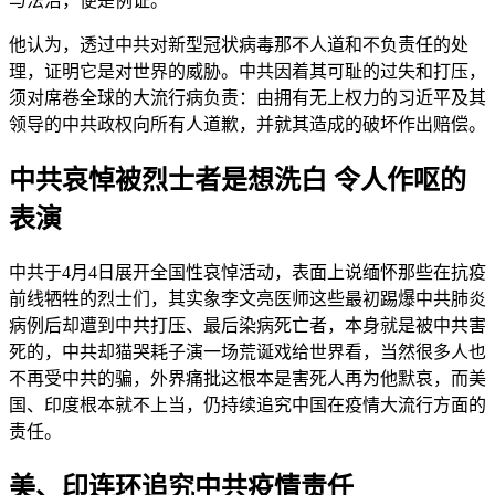
与法治，便是例证。
他认为，透过中共对新型冠状病毒那不人道和不负责任的处
理，证明它是对世界的威胁。中共因着其可耻的过失和打压，
须对席卷全球的大流行病负责：由拥有无上权力的习近平及其
领导的中共政权向所有人道歉，并就其造成的破坏作出赔偿。
中共哀悼被烈士者是想洗白 令人作呕的
表演
中共于4月4日展开全国性哀悼活动，表面上说缅怀那些在抗疫
前线牺牲的烈士们，其实象李文亮医师这些最初踢爆中共肺炎
病例后却遭到中共打压、最后染病死亡者，本身就是被中共害
死的，中共却猫哭耗子演一场荒诞戏给世界看，当然很多人也
不再受中共的骗，外界痛批这根本是害死人再为他默哀，而美
国、印度根本就不上当，仍持续追究中国在疫情大流行方面的
责任。
美、印连环追究中共疫情责任