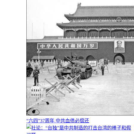
“六四”37周年 中共血债必偿还