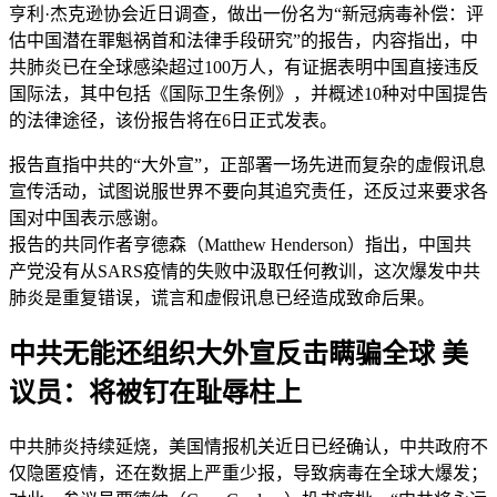
亨利·杰克逊协会近日调查，做出一份名为“新冠病毒补偿：评
估中国潜在罪魁祸首和法律手段研究”的报告，内容指出，中
共肺炎已在全球感染超过100万人，有证据表明中国直接违反
国际法，其中包括《国际卫生条例》，并概述10种对中国提告
的法律途径，该份报告将在6日正式发表。
报告直指中共的“大外宣”，正部署一场先进而复杂的虚假讯息
宣传活动，试图说服世界不要向其追究责任，还反过来要求各
国对中国表示感谢。
报告的共同作者亨德森（Matthew Henderson）指出，中国共
产党没有从SARS疫情的失败中汲取任何教训，这次爆发中共
肺炎是重复错误，谎言和虚假讯息已经造成致命后果。
中共无能还组织大外宣反击瞒骗全球 美
议员：将被钉在耻辱柱上
中共肺炎持续延烧，美国情报机关近日已经确认，中共政府不
仅隐匿疫情，还在数据上严重少报，导致病毒在全球大爆发；