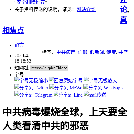
“
安全翻墙推荐
”
论
,
关于资料传送的说明，请见：
网站介绍
真
相焦点
留言
标签：
中共病毒
,
信仰
,
假新闻
,
健康
,
共产
2020-4-
党
,
大外宣
,
武汉肺炎
,
瘟疫
,
谎言
,
道德
,
重
18 18:53
点推荐
短网址
字号
中共病毒爆烧全球，上天要全
人类看清中共的邪恶