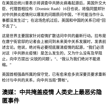
在美国总统川普表示将调查中共肺炎病毒起源后，英国外交大
臣、代理首相拉布（Dominic Raab）16日也说，将偕同盟邦针
对中共肺炎疫情何以爆发的问题质问中国，“不可能当作什么
事都没发生过”；在这场危机过后，英国和中国的关系已经“回
不去了”。
这是世界主要国家针对疫情扩散诘问中共的最新行动。拉布是
在唐宁街官邸的记者会上被问到未来英中关系发展时，发表前
述言论。他说，绝对有必要彻底厘清疫情的起源，“我们必须
对这（中共肺炎疫情）是怎么发生的，又为什么没有及早阻
止，向中方提出‘尖锐的问题’。”、“我认为我们绝对不能退
缩。”
英国首相强森所属的保守党，已有愈来愈多资深要员要求重新
检讨与中共的关系，向中共当局“算帐”。
澳媒：中共掩盖疫情 人类史上最恶劣隐
匿事件