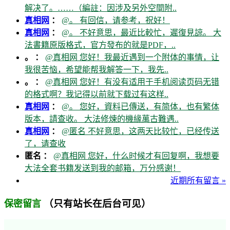
解决了。……（編註：因涉及另外空間附..
真相网
：
@。 有回信，请参考，祝好！
真相网
：
@。 不好意思，最近比較忙，遲復見諒。 大
法書籍原版格式，官方發布的就是PDF，..
。 ：
@真相网 您好！我最近遇到一个附体的事情，让
我很苦恼，希望能帮我解答一下，我先..
。 ：
@真相网 您好！有没有适用于手机阅读页码无错
的格式啊？我记得以前就下载过有这样..
真相网
：
@。 您好，資料已傳送，有简体，也有繁体
版本，請查收。 大法修煉的機緣萬古難遇..
真相网
：
@匿名 不好意思，这两天比较忙，已经传送
了，请查收
匿名 ：
@真相网 您好，什么时候才有回复啊，我想要
大法全套书籍发送到我的邮箱，万分感谢！
近期所有留言 »
（只有站长在后台可见）
保密留言