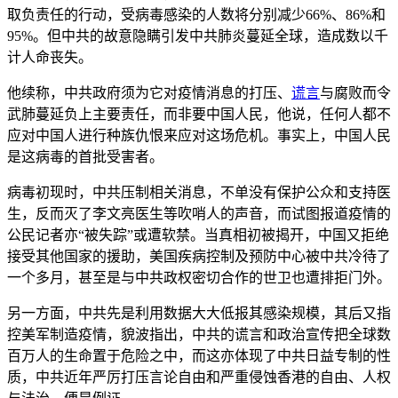
取负责任的行动，受病毒感染的人数将分别减少66%、86%和
95%。但中共的故意隐瞒引发中共肺炎蔓延全球，造成数以千
计人命丧失。
他续称，中共政府须为它对疫情消息的打压、
谎言
与腐败而令
武肺蔓延负上主要责任，而非要中国人民，他说，任何人都不
应对中国人进行种族仇恨来应对这场危机。事实上，中国人民
是这病毒的首批受害者。
病毒初现时，中共压制相关消息，不单没有保护公众和支持医
生，反而灭了李文亮医生等吹哨人的声音，而试图报道疫情的
公民记者亦“被失踪”或遭软禁。当真相初被揭开，中国又拒绝
接受其他国家的援助，美国疾病控制及预防中心被中共冷待了
一个多月，甚至是与中共政权密切合作的世卫也遭排拒门外。
另一方面，中共先是利用数据大大低报其感染规模，其后又指
控美军制造疫情，貌波指出，中共的谎言和政治宣传把全球数
百万人的生命置于危险之中，而这亦体现了中共日益专制的性
质，中共近年严厉打压言论自由和严重侵蚀香港的自由、人权