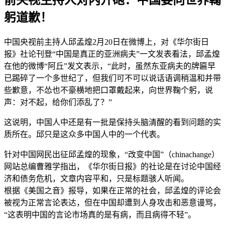
躬道歉！
中国央视前主持人邱孟煌2月20日在微博上，对《华尔街日
报》社论刊登“中国是真正的亚洲病夫”一文发表看法，邱孟煌
在他的微博“阿丘”发文表示，“此时，虽然东亚病夫的牌匾早
已踢碎了一个多世纪了，但我们可不可以说话语调稍温和并带
些歉意，不怂也不豪横地把口罩戴起来，向世界鞠个躬，说
声：对不起，给你们添乱了？”
这说明，中国人中还是有一批是保持头脑清醒的看到问题的实
质所在。邱只是这众多中国人中的一个代表。
针对中国网民出征邱孟煌的现象，“改变中国”（chinachange）
网站总编曹雅学指出，《华尔街日报》的社论是在讨论中国经
济和债务危机，文章内容平和，只是标题骇人听闻。
根据《美国之音》报导，如果在正常的社会，邱孟煌的评论会
被视为正常言论表达，但在中国却遭到人身攻击和恶意谩骂，
“这表明中国的言论市场真的是有病，而且病得不轻”。