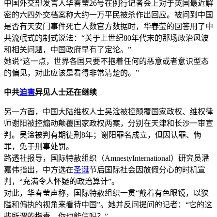
中国外交部发言人华春莹26号在例行记者会上对于英国最近解
密的六四外交档案称大约一万平民被杀作出回应。被问到中国
是否有天安门事件死亡人数官方数据时，华春莹的回答用了中
共流氓式的制式说法：“关于上世纪80年代末的那场政治风波
和相关问题，中国政府早有了定论。”
她说“这一点，世界各国只要不抱着任何的恶意或者意识型态
的偏见，对此应该是看得非常清楚的。”
中共
迫害
异见人士还在继续
另一方面，中国大陆维权人士吴淦被控颠覆国家政权、维权律
师谢阳被控煽动颠覆国家政权两案，分别在天津和长沙一审宣
判。吴淦被判有期徒刑8年；谢阳罪名成立，但因认罪、悔
罪，免于刑事处罚。
路透社报导，国际特赦组织（AmnestyInternational）研究员潘
嘉伟指出，中方选在
圣诞
节后国际社会因放假分心的时机宣
判，“充满令人怀疑的政治算计”。
对此，华春莹声称，国际特赦组织一贯“戴着有色眼镜，以狭
隘和偏执的视角来看待中国”。她并反问提问的记者：“它的这
些所谓的指责，你也能信吗？”