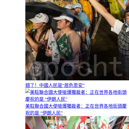
錯了！中國人民是“居危思安”
美駐聯合國大使嗆爆獨裁者：正在世界各地街頭慶
祝的是 “伊朗人民”