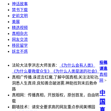
神话故事
禁书下载
史前文明
美展
精选视频
真相杂志
网友交流
移民留学
妖言不惑
投稿
法轮大法李洪志大师发表：
《为什么会有人类》
请進
《为什么要救度众生》
《为什么人类是迷的社会》
真相
真相广传播,诛谎言红魔,了解中国真相,关注法轮功,
网
>
洞悉人生真谛,良知善念破迷雾,神助找到末后救命
路
中
真相网：传播真相，开放版权，原创首发，自由转
国
载
翻墙技术：请安全要求高的网友重点参阅美博园
真