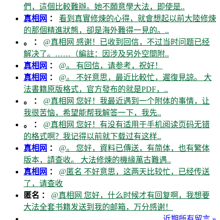
們，這個比較難辦。她不願意學大法，即使是..
真相网
：
看到真實修煉的心得，就會想起以前大陸修煉
的那個精進狀態，卻是海外難得一見的。..
。 ：
@真相网 感谢！已收到回信，不过当时问题已经
解决了。……（編註：因涉及另外空間附..
真相网
：
@。 有回信，请参考，祝好！
真相网
：
@。 不好意思，最近比較忙，遲復見諒。 大
法書籍原版格式，官方發布的就是PDF，..
。 ：
@真相网 您好！我最近遇到一个附体的事情，让
我很苦恼，希望能帮我解答一下，我先..
。 ：
@真相网 您好！有没有适用于手机阅读页码无错
的格式啊？我记得以前就下载过有这样..
真相网
：
@。 您好，資料已傳送，有简体，也有繁体
版本，請查收。 大法修煉的機緣萬古難遇..
真相网
：
@匿名 不好意思，这两天比较忙，已经传送
了，请查收
匿名 ：
@真相网 您好，什么时候才有回复啊，我想要
大法全套书籍发送到我的邮箱，万分感谢！
近期所有留言 »