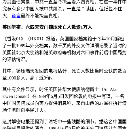
为其血债累累，中共一直至今掩盖着六四真相，在这一事件中
究竟有多少中国人被中共屠杀，一直是个谜团，但纸包不住
火，
谎言
最终不能掩盖真相。
英国解密：六四天安门镇压死亡人数逾1万人
《香港01》（HK01）报道，英国国家档案馆于今年10月解密
了一批1989年外交档案，数千页的外交文件详细记录了当时的
英国驻北京大使馆和港英政府等机构对六四事件前后中国局势
的评估情况。
其中，镇压隔天发回的电报估计，死亡人数比当时公认的数百
至1000多人，高了近9倍。
其中有文件显示，时任英国驻华大使唐纳德爵士（Sir Alan
Ewen Donald）在1989年6月5日发回伦敦的电报中写道，一名
中国国务院成员向英方提供消息称，来自山西的27军在执行清
场任务时向平民开火。
这封解密电报还提到了清场中一些残酷的细节。据这名中国国
务院成员提供的消息，1989年6月3日晚的天安门清场计划原本