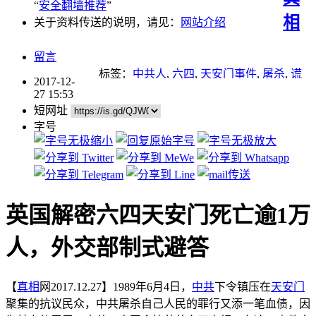
“
安全翻墙推荐
”
相
关于资料传送的说明，请见：
网站介绍
留言
标签：
中共人
,
六四
,
天安门事件
,
屠杀
,
谎
2017-12-
言
,
迫害
,
重点推荐
27 15:53
短网址
字号
英国解密六四天安门死亡逾1万
人，外交部制式避答
【
真相
网2017.12.27】1989年6月4日，
中共
下令镇压在
天安门
聚集的抗议民众，中共屠杀自己人民的罪行又添一笔血债，因