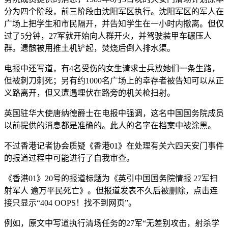
分为四个阶段，前三阶段由沈阳军区执行。沈阳军区的军人在
广场上把学生和市民隔开，并告知学生在一小时内撤离。但仅
过了5分钟，27军就开始向人群开火，并驾驶装甲车碾压人
群。遗骸被用推土机铲起，焚烧后倒入排水渠。
电报中还写道，有4名受伤的女生请求士兵放她们一条生路，
但被刺刀刺死；另有约1000名广场上的幸存者被告知可以从正
义路离开，但又遭遇埋伏在路旁的机关枪扫射。
英国驻华大使唐纳德爵士在电报中强调，这名中国国务院成员
以前提供的消息都是准确的。此人的名字在档案中被涂黑。
不过香港记者协会质疑《香港01》在处理有关六四天安门事件
的报道过程中可能进行了自我审查。
《香港01》20号的报道标题为《英引中国国务院情报 27军扫
射军人 逾万平民死亡》。但报道发表不久后被删除，点击连
接只显示“404 OOPS！找不到网页”。
例如，原文中写道执行清场任务的27军“无差别攻击，射杀学