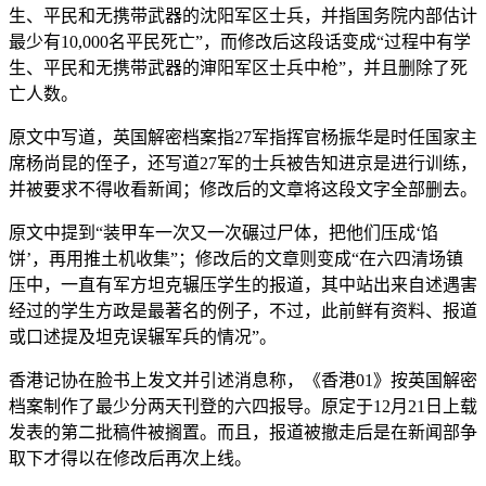
生、平民和无携带武器的沈阳军区士兵，并指国务院内部估计
最少有10,000名平民死亡”，而修改后这段话变成“过程中有学
生、平民和无携带武器的渖阳军区士兵中枪”，并且删除了死
亡人数。
原文中写道，英国解密档案指27军指挥官杨振华是时任国家主
席杨尚昆的侄子，还写道27军的士兵被告知进京是进行训练，
并被要求不得收看新闻；修改后的文章将这段文字全部删去。
原文中提到“装甲车一次又一次碾过尸体，把他们压成‘馅
饼’，再用推土机收集”；修改后的文章则变成“在六四清场镇
压中，一直有军方坦克辗压学生的报道，其中站出来自述遇害
经过的学生方政是最著名的例子，不过，此前鲜有资料、报道
或口述提及坦克误辗军兵的情况”。
香港记协在脸书上发文并引述消息称，《香港01》按英国解密
档案制作了最少分两天刊登的六四报导。原定于12月21日上载
发表的第二批稿件被搁置。而且，报道被撤走后是在新闻部争
取下才得以在修改后再次上线。