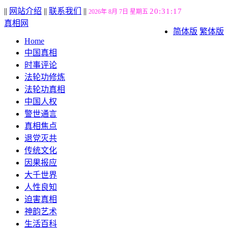
||
网站介绍
||
联系我们
||
20:31:18
2026年 8月 7日 星期五
真相网
简体版
繁体版
Home
中国真相
时事评论
法轮功修炼
法轮功真相
中国人权
警世通言
真相焦点
退党灭共
传统文化
因果报应
大千世界
人性良知
迫害真相
神韵艺术
生活百科