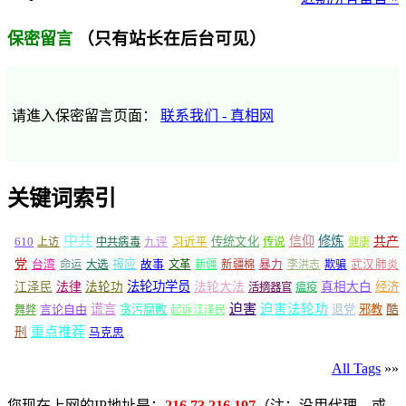
（只有站长在后台可见）
保密留言
请進入保密留言页面：
联系我们 - 真相网
关键词索引
中共
信仰
修炼
610
传统文化
共产
上访
中共病毒
九评
习近平
传说
健康
党
报应
台湾
命运
大选
故事
文革
新疆
新疆棉
暴力
李洪志
欺骗
武汉肺炎
法轮功学员
江泽民
法律
法轮功
法轮大法
真相大白
经济
活摘器官
瘟疫
谎言
迫害
迫害法轮功
言论自由
贪污腐败
退党
邪教
酷
舞弊
起诉江泽民
重点推荐
刑
马克思
All Tags
»»
您现在上网的IP地址是：
216.73.216.197
（注：没用代理，或