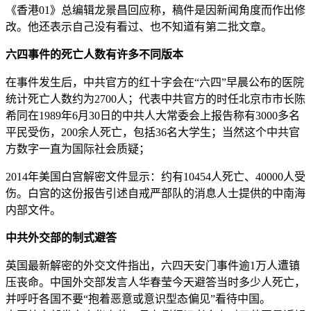
《香港01》总编辑龙景昌回应称，稿件是因新闻角度而作出修
改。他还表示自己没有看过、也不知道有第二批文章。
六四事件的死亡人数有许多不同版本
在事件发生后，中共官方的红十字会在“六四”早晨公布的医院
统计死亡人数约为2700人；代表中共官方的时任北京市市长陈
希同在1989年6月30日的中共人大常委会上报告称有3000多名
平民受伤，200余人死亡，包括36名大学生；当然这个中共官
方数字一直为国际社会质疑；
2014年美国白宫解密文件显示：约有10454人死亡、40000人受
伤。白宫的这份报告引述自戒严部队的消息人士提供的中南海
内部文件。
中共外交部的制式避答
英国最新解密的外交文件指出，六四天安门事件逾1万人遭镇
压丧命。中国外交部发言人华春莹今天避答当时多少人死亡，
并呼吁各国不要“抱着恶意或意识型态偏见”看待中国。