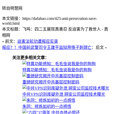
转自明慧网
本文链接：https://dafahao.com/425-anti-persecution-save-
world.html
本文标题：飞鸣：四二五展现真善忍 反迫害为了救世人 - 真
相网
« 前文：
迫害法轮功遭报应实录
报应？！中国前武警司令王建平监狱用筷子刺颈亡
：后文 »
关注更多相关文章：
特異功能感知：毛毛虫说我是你的狗狗
重磅研究揭开中共基层控制密码
中共VPN识别库疑外泄 网安公司监控技术曝光
朱同：修炼如初的一点感悟