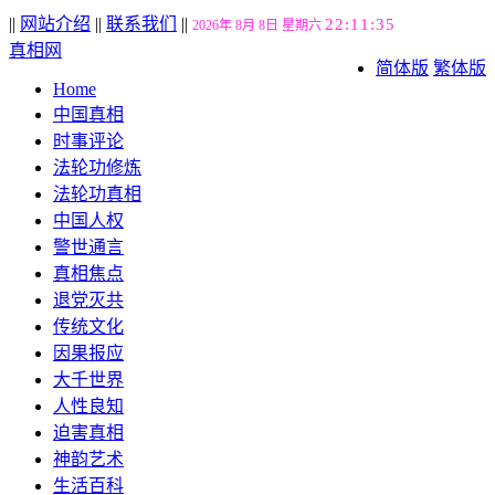
||
网站介绍
||
联系我们
||
22:11:36
2026年 8月 8日 星期六
真相网
简体版
繁体版
Home
中国真相
时事评论
法轮功修炼
法轮功真相
中国人权
警世通言
真相焦点
退党灭共
传统文化
因果报应
大千世界
人性良知
迫害真相
神韵艺术
生活百科