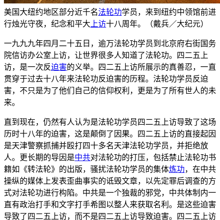
美国大纽约地区部分近千名
法轮功
学员，来到纽约中领馆前进
行烛光守夜，纪念和平大
上访
十八周年。（戴兵／大纪元）
一九九九年四月二十五日，逾万法轮功学员到北京府右街国务
院信访办公室上访，让世界很多人知道了法轮功。四二五上
访，是一次反
迫害
的义举。四二五上访所展示的真善忍，一直
贯穿于过去十八年来法轮功反迫害的历程。法轮功学员反迫
害，不只是为了他们自己的信仰权利，更是为了所有世人的未
来。
直到现在，仍然有人认为是法轮功学员四二五上访导致了这场
历时十八年的迫害，这是颠倒了因果。四二五上访的直接起因
是天津警察抓捕并殴打四十多名天津法轮功学员，并拒绝放
人。更长期的导因是
中共
对法轮功的打压，包括禁止法轮功书
籍如《转法轮》的出版，骚扰法轮功学员的集体
炼功
，在中共
操纵的媒体上发表歪曲事实的诋毁文章，以先定罪后调查的方
式对法轮功进行构陷。中共是一个独裁的邪党，中共体制内一
直有政治打手和文字打手希图以整人来获取名利。是这些迫害
导致了四二五上访，而不是四二五上访导致迫害。四二五上访