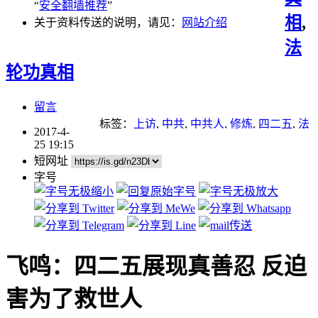
“
安全翻墙推荐
”
相
,
关于资料传送的说明，请见：
网站介绍
法
轮功真相
留言
标签：
上访
,
中共
,
中共人
,
修炼
,
四二五
,
法
2017-4-
轮功学员
,
讲真相
,
道德
,
重点推荐
25 19:15
短网址
字号
飞鸣：四二五展现真善忍 反迫
害为了救世人