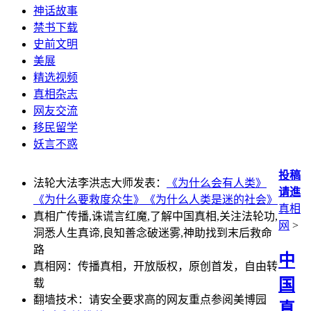
神话故事
禁书下载
史前文明
美展
精选视频
真相杂志
网友交流
移民留学
妖言不惑
投稿
法轮大法李洪志大师发表：
《为什么会有人类》
请進
《为什么要救度众生》
《为什么人类是迷的社会》
真相
真相广传播,诛谎言红魔,了解中国真相,关注法轮功,
网
>
洞悉人生真谛,良知善念破迷雾,神助找到末后救命
路
中
真相网：传播真相，开放版权，原创首发，自由转
国
载
翻墙技术：请安全要求高的网友重点参阅美博园
真