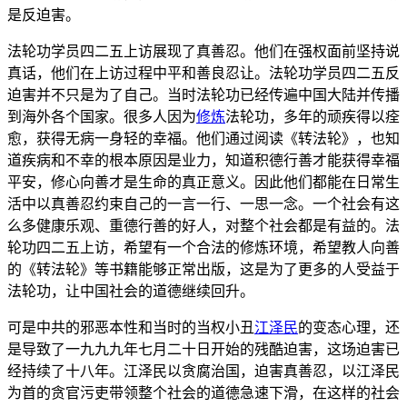
是反迫害。
法轮功学员四二五上访展现了真善忍。他们在强权面前坚持说
真话，他们在上访过程中平和善良忍让。法轮功学员四二五反
迫害并不只是为了自己。当时法轮功已经传遍中国大陆并传播
到海外各个国家。很多人因为
修炼
法轮功，多年的顽疾得以痊
愈，获得无病一身轻的幸福。他们通过阅读《转法轮》，也知
道疾病和不幸的根本原因是业力，知道积德行善才能获得幸福
平安，修心向善才是生命的真正意义。因此他们都能在日常生
活中以真善忍约束自己的一言一行、一思一念。一个社会有这
么多健康乐观、重德行善的好人，对整个社会都是有益的。法
轮功四二五上访，希望有一个合法的修炼环境，希望教人向善
的《转法轮》等书籍能够正常出版，这是为了更多的人受益于
法轮功，让中国社会的道德继续回升。
可是中共的邪恶本性和当时的当权小丑
江泽民
的变态心理，还
是导致了一九九九年七月二十日开始的残酷迫害，这场迫害已
经持续了十八年。江泽民以贪腐治国，迫害真善忍，以江泽民
为首的贪官污吏带领整个社会的道德急速下滑，在这样的社会