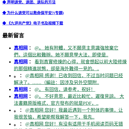
◆ 声明退党、退团、退队的方法
◆ 为什么退党可以救命保平安?(专题)
◆ 《九评共产党》电子书及视频下载
最新留言
真相网
：
@。 她有附體，又不願意主意識強放棄它
們，這個比較難辦。她不願意學大法，即使是..
真相网
：
看到真實修煉的心得，就會想起以前大陸修煉
的那個精進狀態，卻是海外難得一見的。..
。 ：
@真相网 感谢！已收到回信，不过当时问题已经
解决了。……（編註：因涉及另外空間附..
真相网
：
@。 有回信，请参考，祝好！
真相网
：
@。 不好意思，最近比較忙，遲復見諒。 大
法書籍原版格式，官方發布的就是PDF，..
。 ：
@真相网 您好！我最近遇到一个附体的事情，让
我很苦恼，希望能帮我解答一下，我先..
。 ：
@真相网 您好！有没有适用于手机阅读页码无错