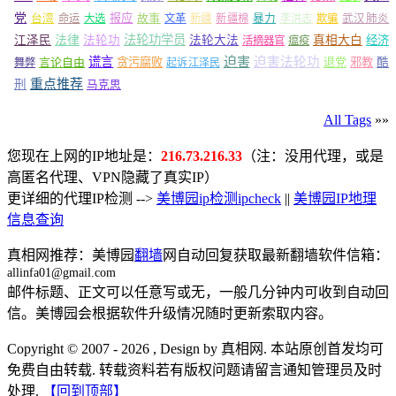
党
报应
台湾
命运
大选
故事
文革
新疆
新疆棉
暴力
李洪志
欺骗
武汉肺炎
法轮功学员
江泽民
法律
法轮功
法轮大法
真相大白
经济
活摘器官
瘟疫
谎言
迫害
迫害法轮功
言论自由
贪污腐败
退党
邪教
酷
舞弊
起诉江泽民
重点推荐
刑
马克思
All Tags
»»
您现在上网的IP地址是：
216.73.216.33
（注：没用代理，或是
高匿名代理、VPN隐藏了真实IP）
更详细的代理IP检测 -->
美博园ip检测ipcheck
||
美博园IP地理
信息查询
真相网推荐：美博园
翻墙
网自动回复获取最新翻墙软件信箱：
allinfa01@gmail.com
邮件标题、正文可以任意写或无，一般几分钟内可收到自动回
信。美博园会根据软件升级情况随时更新索取内容。
Copyright © 2007 - 2026 , Design by 真相网. 本站原创首发均可
免费自由转载. 转载资料若有版权问题请留言通知管理员及时
处理.
【回到顶部】