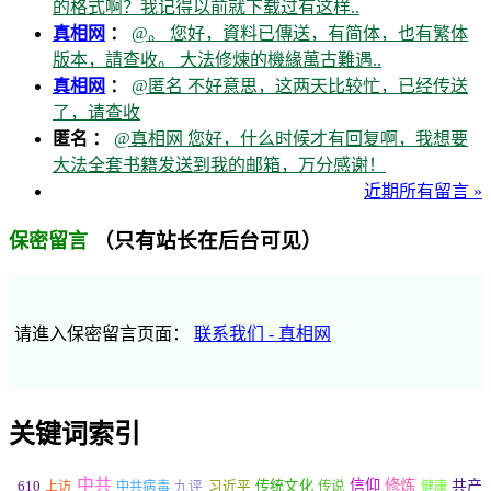
的格式啊？我记得以前就下载过有这样..
真相网
：
@。 您好，資料已傳送，有简体，也有繁体
版本，請查收。 大法修煉的機緣萬古難遇..
真相网
：
@匿名 不好意思，这两天比较忙，已经传送
了，请查收
匿名 ：
@真相网 您好，什么时候才有回复啊，我想要
大法全套书籍发送到我的邮箱，万分感谢！
近期所有留言 »
（只有站长在后台可见）
保密留言
请進入保密留言页面：
联系我们 - 真相网
关键词索引
中共
信仰
修炼
610
传统文化
共产
上访
中共病毒
九评
习近平
传说
健康