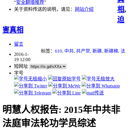
“
安全翻墙推荐
”
相
,
关于资料传送的说明，请见：
网站介绍
迫
害真相
留言
标签：
610
,
中共
,
共产党
,
新疆
,
新疆棉
,
法
2016-1-
轮功学员
,
谎言
,
迫害
,
迫害法轮功
,
酷刑
,
重
19 12:00
点推荐
短网址
字号
明慧人权报告: 2015年中共非
法庭审法轮功学员综述