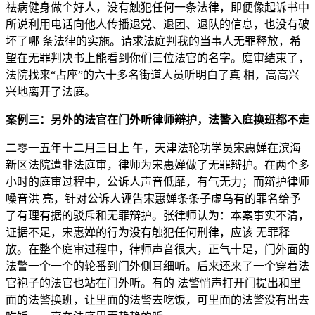
祛病健身做个好人，没有触犯任何一条法律，即便像起诉书中
所说利用电话向他人传播退党、退团、退队的信息，也没有破
坏了哪 条法律的实施。请求法庭判我的当事人无罪释放，希
望在无罪判决书上能看到你们三位法官的名字。庭审结束了，
法院找来“占座”的六十多名街道人员听明白了真 相，高高兴
兴地离开了法庭。
案例三：另外的法官在门外听律师辩护，法警入庭换班都不走
二零一五年十二月三日上 午，天津法轮功学员宋惠婵在滨海
新区法院遭非法庭审，律师为宋惠婵做了无罪辩护。在两个多
小时的庭审过程中，公诉人声音低靡，有气无力；而辩护律师
嗓音洪 亮，针对公诉人诬告宋惠婵条条子虚乌有的罪名给予
了有理有据的驳斥和无罪辩护。张律师认为：本案事实不清，
证据不足，宋惠婵的行为没有触犯任何刑律，应该 无罪释
放。在整个庭审过程中，律师声音很大，正气十足，门外面的
法警一个一个的轮番到门外侧耳细听。后来还来了一个穿着法
官袍子的法官也站在门外听。有的 法警悄声打开门提出和里
面的法警换班，让里面的法警去吃饭，可里面的法警没有出去