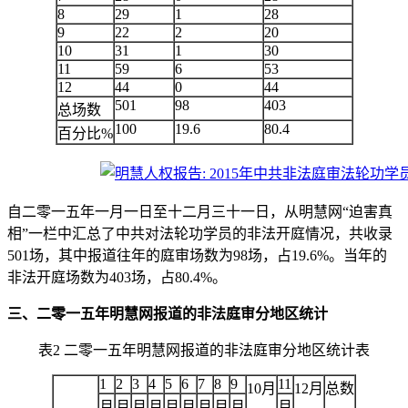
8
29
1
28
9
22
2
20
10
31
1
30
11
59
6
53
12
44
0
44
501
98
403
总场数
100
19.6
80.4
百分比%
自二零一五年一月一日至十二月三十一日，从明慧网“迫害真
相”一栏中汇总了中共对法轮功学员的非法开庭情况，共收录
501场，其中报道往年的庭审场数为98场，占19.6%。当年的
非法开庭场数为403场，占80.4%。
三、二零一五年明慧网报道的非法庭审分地区统计
表2 二零一五年明慧网报道的非法庭审分地区统计表
1
2
3
4
5
6
7
8
9
11
10月
12月
总数
月
月
月
月
月
月
月
月
月
月