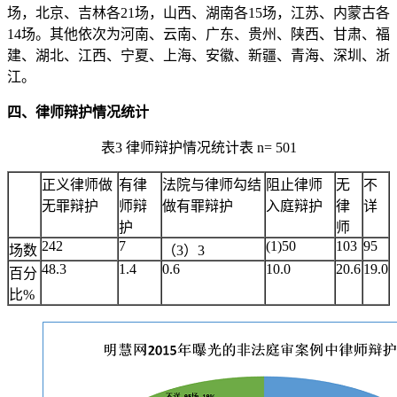
场，北京、吉林各21场，山西、湖南各15场，江苏、内蒙古各
14场。其他依次为河南、云南、广东、贵州、陕西、甘肃、福
建、湖北、江西、宁夏、上海、安徽、新疆、青海、深圳、浙
江。
四、律师辩护情况统计
表3 律师辩护情况统计表 n= 501
正义律师做
有律
法院与律师勾结
阻止律师
无
不
无罪辩护
师辩
做有罪辩护
入庭辩护
律
详
护
师
242
7
(1)50
103
95
场数
（3）3
48.3
1.4
0.6
10.0
20.6
19.0
百分
比%