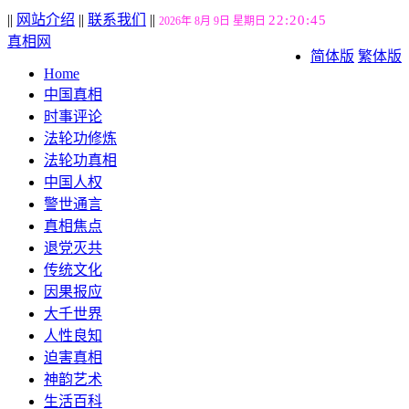
||
网站介绍
||
联系我们
||
22:20:46
2026年 8月 9日 星期日
真相网
简体版
繁体版
Home
中国真相
时事评论
法轮功修炼
法轮功真相
中国人权
警世通言
真相焦点
退党灭共
传统文化
因果报应
大千世界
人性良知
迫害真相
神韵艺术
生活百科