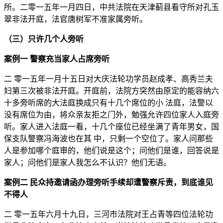
所。二零一五年一月四日，中共法院在天津蓟县看守所对孔玉
翠非法开庭，法官唐树军不准家属旁听。
（三）只许几个人旁听
案例一 警察充当家人占席旁听
二 零一五年一月十五日对大庆法轮功学员赵成孝、高秀兰夫
妇第三次被非法开庭。开庭前，法院方突然由原定的能容纳六
十多旁听席的大法庭换成只有十几个席位的小 法庭，法警以
没有席位为由，将众亲友拒之门外，勉强允许四位家人入庭旁
听。家人进入法庭一看，十几个座位已经坐满了青年男女，国
保支队警察冯海波也在其 中，只剩一个空位了。家人问那些
人是参加哪个庭审的，他们说是这个；问他们是谁，回答说是
家人；问他们是家人我怎么不认识？他们无语。
案例二 民众持邀请函办理旁听手续却遭警察斥责，到底谁见
不得人
二 零一五年六月十九日，三河市法院对王占青等四位法轮功