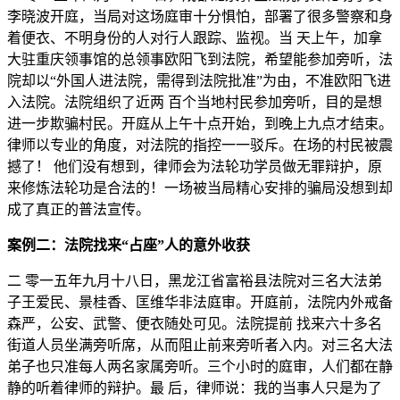
李晓波开庭，当局对这场庭审十分惧怕，部署了很多警察和身
着便衣、不明身份的人对行人跟踪、监视。当 天上午，加拿
大驻重庆领事馆的总领事欧阳飞到法院，希望能参加旁听，法
院却以“外国人进法院，需得到法院批准”为由，不准欧阳飞进
入法院。法院组织了近两 百个当地村民参加旁听，目的是想
进一步欺骗村民。开庭从上午十点开始，到晚上九点才结束。
律师以专业的角度，对法院的指控一一驳斥。在场的村民被震
撼了！ 他们没有想到，律师会为法轮功学员做无罪辩护，原
来修炼法轮功是合法的！一场被当局精心安排的骗局没想到却
成了真正的普法宣传。
案例二：法院找来“占座”人的意外收获
二 零一五年九月十八日，黑龙江省富裕县法院对三名大法弟
子王爱民、景桂香、匡维华非法庭审。开庭前，法院内外戒备
森严，公安、武警、便衣随处可见。法院提前 找来六十多名
街道人员坐满旁听席，从而阻止前来旁听者入内。对三名大法
弟子也只准每人两名家属旁听。三个小时的庭审，人们都在静
静的听着律师的辩护。最 后，律师说：我的当事人只是为了