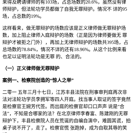
来得及聘请律师的有103场，占总场数的20.6%，虽然没有律
师辩护，但法轮功学员都做了自我无罪辩护。情况不 详的95
场，占总数的19%。
这样看来，做无罪辩护的场数应该是正义律师做无罪辩护场
数，加上阻止律师入庭辩护的场数（正是因为律师要做无 罪
辩护才被拒之门外），再加上无律师辩护的场数共395场，占
总场数的78.84%，情况不详的还有18.96%。从这个比例来看
也足以证明法轮功是无罪 的、合法的。
（一）正义律师做无罪辩护
案例一、检察院创造的“惊人之举”
二零一 五年三月十七日，江苏丰县法院在刑事审判庭再次非
法对法轮功学员李拥军等四人开庭。找当事人取证的签字竟然
是检察官王婉芳代签。而出庭的检察官却口口声声 说是“合
法”，不知是合哪家的法？在北京律师李春富、陈建刚的无罪
辩护下，丰县检察院人员在荒诞的自编自演中，难圆其谎，拍
桌子说不开了，走了。检察官慌 张跑掉，成为自取其辱的笑