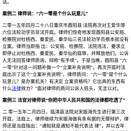
话。
案例二 律师说：“六一零是个什么玩意儿”
二零一五年四月二十八日重庆市酉阳县 法院再次对王爱华等
六位法轮功学员非法开庭。律师们惊奇地发现酉阳县公安局、
检察院对杜杨西、秦爱民、秦华仙三名法轮功学员根本就没有
立案。律师当即指 出：公安局、检察院、法院违法，要求立
即停止对杜杨西、秦爱民、秦华仙的庭审，并释放他们。公诉
人无法回答律师质询，辩称“有手续”。于是当晚，酉阳县 “六
一零”针对这一问题补做一个“立案补充说明”。再次开庭时法
庭出示了这个“立案补充说明”，律师质问：“六一零”是个什么
玩意儿？是办案机关？有决定 立案资格吗？它出具的东西有
什么
法律
效力？”面对律师的质问公诉人低头，无言以对。
案例三 法官对律师说“你把中华人民共和国的法律都吃透了”
二 零一五年二月四日，临漳县法院对宋振海先生进行第三次
开庭，法庭上，律师继续为宋振海做有条有据的无罪辩护，律
师还是当庭指出：“通知就是通知不能代表法 律”，并以去年