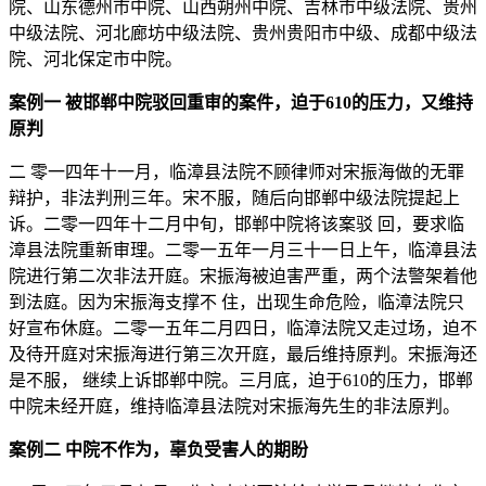
院、山东德州市中院、山西朔州中院、吉林市中级法院、贵州
中级法院、河北廊坊中级法院、贵州贵阳市中级、成都中级法
院、河北保定市中院。
案例一 被邯郸中院驳回重审的案件，迫于610的压力，又维持
原判
二 零一四年十一月，临漳县法院不顾律师对宋振海做的无罪
辩护，非法判刑三年。宋不服，随后向邯郸中级法院提起上
诉。二零一四年十二月中旬，邯郸中院将该案驳 回，要求临
漳县法院重新审理。二零一五年一月三十一日上午，临漳县法
院进行第二次非法开庭。宋振海被迫害严重，两个法警架着他
到法庭。因为宋振海支撑不 住，出现生命危险，临漳法院只
好宣布休庭。二零一五年二月四日，临漳法院又走过场，迫不
及待开庭对宋振海进行第三次开庭，最后维持原判。宋振海还
是不服， 继续上诉邯郸中院。三月底，迫于610的压力，邯郸
中院未经开庭，维持临漳县法院对宋振海先生的非法原判。
案例二 中院不作为，辜负受害人的期盼