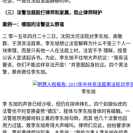
吃饭，一直在法庭里面静静的听。
（三）法警当庭殴打律师和家属，阻止律师辩护
案例一：哪国的法警这么野蛮
二 零一五年四月二十二日，沈阳沈河法院对李东旭、高敬
群、于溟非法庭审。李东旭想让法官解释为什么不是三个人一
块审理，而是只有他一人在法庭上时，法官不予 理睬，授意
公诉人宣读起诉书。为此，李东旭不住地大声抗议：“我有话
要说，你们不能这样非法开庭！”并意图起身抗议。四个男法
警，狠命摁住李东旭。
李东旭
李 东旭的声音已经沙哑，但仍在拼命挣扎，四个如狼似虎的
法警也不时变换姿势“镇压”，肢体与李东旭身体时有碰触。一
法警居然用脚将斜立着的李东旭勾倒，而其 他几个法警也因
用力过猛，致李东旭疼得大声喊叫。律师们见此，纷纷要求休
庭。董前勇律师站起来，大声说：“我的当事人李东旭在侦查