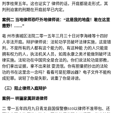
判李桂荣五年。这也证实了 律师的话，开庭都是走形式，其
判刑迫害的刑期在开庭前早已内定。
案例二 当地律师恐吓外地律师说：“这是我的地盘！敢在这里
撒野！……”
亳 州市谯城区法院二零一五年三月三十日对李海峰等十四好
人非法开庭。辩护律师说：法轮功学员破坏法律实施，这是错
判，不是所有的人都有这个能力的，有这种能 力的人只能是
拥有权力的人，执法机关人员，如周永康之类才能做到破坏法
律实施。法轮功在中国完全是合法的。你们说法轮功是邪教，
你们拿出证据，拿不出来就 耍流氓。你有胆量把抄出的法轮
功的书在这里念一念吗？看看可是犯罪凶器？电子文件不能构
成犯罪。说轻了你是失职，说重了你是诽谤。
（三）阻止律师入庭辩护
案例一 哄骗家属辞退律师
二 零一五年四月九日青龙县国保警察610以律师不准带包、还