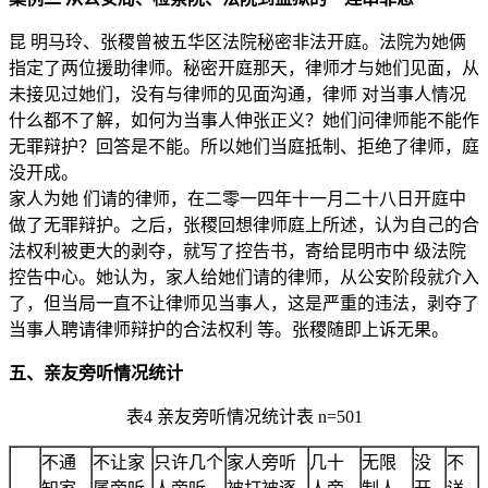
昆 明马玲、张稷曾被五华区法院秘密非法开庭。法院为她俩
指定了两位援助律师。秘密开庭那天，律师才与她们见面，从
未接见过她们，没有与律师的见面沟通，律师 对当事人情况
什么都不了解，如何为当事人伸张正义？她们问律师能不能作
无罪辩护？回答是不能。所以她们当庭抵制、拒绝了律师，庭
没开成。
家人为她 们请的律师，在二零一四年十一月二十八日开庭中
做了无罪辩护。之后，张稷回想律师庭上所述，认为自己的合
法权利被更大的剥夺，就写了控告书，寄给昆明市中 级法院
控告中心。她认为，家人给她们请的律师，从公安阶段就介入
了，但当局一直不让律师见当事人，这是严重的违法，剥夺了
当事人聘请律师辩护的合法权利 等。张稷随即上诉无果。
五、亲友旁听情况统计
表4 亲友旁听情况统计表 n=501
不通
不让家
只许几个
家人旁听
几十
无限
没
不