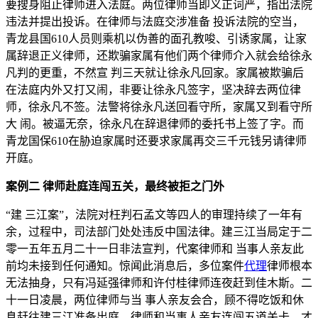
要搜身阻止律师进入法庭。两位律师当即义正词严，指出法院
违法并提出投诉。在律师与法庭交涉准备 投诉法院的空当，
青龙县国610人员则乘机以伪善的面孔教唆、引诱家属，让家
属辞退正义律师，还欺骗家属有他们两个律师介入就会给徐永
凡判的更重，不然宣 判三天就让徐永凡回家。家属被欺骗后
在法庭内外又打又闹，非要让徐永凡签字，坚决辞去两位律
师，徐永凡不签。法警将徐永凡送回看守所，家属又到看守所
大 闹。被逼无奈，徐永凡在辞退律师的委托书上签了字。而
青龙国保610在胁迫家属时还要求家属再交三千元钱另请律师
开庭。
案例二 律师赴庭连闯五关，最终被拒之门外
“建 三江案”，法院对枉判石孟文等四人的审理持续了一年有
余，过程中，司法部门处处违反中国法律。建三江当局定于二
零一五年五月二十一日非法宣判，代案律师和 当事人亲友此
前均未接到任何通知。惊闻此消息后，多位案件
代理
律师根本
无法抽身，只有冯延强律师和许付桂律师连夜赶到佳木斯。二
十一日凌晨，两位律师与当 事人亲友会合，顾不得吃饭和休
息赶往建三江准备出庭。律师和当事人亲友连闯五道关卡，才