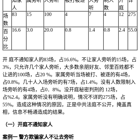
知家
属旁听
人旁听
被打被逐
人旁
制人
开
详
人
听
数
庭
83
15
100
4
7
4
12
275
场
数
16.6
3.0
20.0
0.8
1.4
0.8
2.4
55.0
百
分
比
开 庭不通知家人的83场，占16.6%。不让家人旁听的15场，占
3%，只允许几个家人旁听，大多数亲朋好友、邻里百姓都不
让进的100场，占20 %。家属旁听当场被打、被逐的有4场，
占0.8%。几十人入场旁听的有7场，占1.4%。没有人数限制入
场旁听的有4场，占0．8%。没开庭秘密判刑的 12场，
占%2.4。家属旁听没有明确说明，情况不详的275场，占
55%。造成这种情况的原因，正是中共法庭不公开，掩盖真
相，信息不畅通造成的结果。
（一）开庭不通知家人
案例一 警方欺骗家人不让去旁听