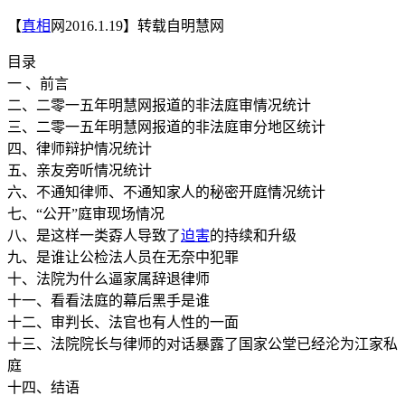
【
真相
网2016.1.19】转载自明慧网
目录
一 、前言
二、二零一五年明慧网报道的非法庭审情况统计
三、二零一五年明慧网报道的非法庭审分地区统计
四、律师辩护情况统计
五、亲友旁听情况统计
六、不通知律师、不通知家人的秘密开庭情况统计
七、“公开”庭审现场情况
八、是这样一类孬人导致了
迫害
的持续和升级
九、是谁让公检法人员在无奈中犯罪
十、法院为什么逼家属辞退律师
十一、看看法庭的幕后黑手是谁
十二、审判长、法官也有人性的一面
十三、法院院长与律师的对话暴露了国家公堂已经沦为江家私
庭
十四、结语