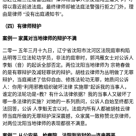
得以靠近前进法庭。最终律师却被法庭法警强行拒之门外，理
由是律师 “没有出庭通知书”。
（四）有律师辩护
案例一 家属对当地律师的辩护不满
二零一 五年三月十九日，辽宁省沈阳市沈河区法院庭审构陷
丛明等三位法轮功学员，非法的庭审时，郭鸿雁女士对公诉人
李魁（音）的起诉全部否定。两位沈阳当地律师为 宗艳春做
的是有罪辩护及减轻罪状的辩护。胡桂云律师为丛明做了无罪
辩护，当庭阐述了信仰自由、修炼法轮功无罪，她质问公诉
人：你用“利用邪教组织破坏法律 实施罪”起诉我的当事人，
谁定的法轮功是×教？有什么法律依据？我的当事人又破坏了
哪一条法律的实施？对她的一系列质问，公诉人自始至终都无
法回答，公诉 人李魁无言以对。法庭内所有人都被胡桂云律
师当庭所做的无罪辩护深深震撼，众家属一致称赞北京律师，
对两位沈阳当地律师的表现都很不满意。
案例二 从公安局、检察院、法院到监狱的一连串罪恶