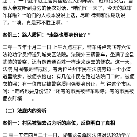
起 了，一个庭审就让警察摆这么大的阵势。”庭审结束后，当
事人亲友听到身旁的便衣对话，“咱们忙一天了，今天的庭审
咋样啦？”“咱们的人根本没说上话，尽听 律师和法轮功说
了。”“唉，真是邪不胜正啊。”
案例三：路人质问：“走路也要身份证？”
二零一五年十月二十日 上午九点左右，警车将卢云飞等六位
法轮功学员押送到城关区法院。法院外三辆警车，坐满了全副
武装的警察，还有像普通百姓一样走来走去的便衣。这一天，
法院 周围都是警戒区。有两位兰州市民在法院旁边一个小道
道里散步，被便衣搜包；有几位市民在路过法院门口时，被便
衣拍照；有一位市民被警察质问强要身份证，气 得这个市民
问：“走路也要身份证？”还有的市民被警车跟踪；有的市民被
便衣盯梢……。
（二）法庭内的旁听
案例一：村民被骗去占旁听的座位，反倒明白了真相
二 零一五年四月二十一日，成都龙泉驿区法院对法轮功学员