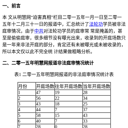
一、前言
本 文从明慧网“迫害真相”栏目二零一五年一月一日至二零一
五年十二月三十一日的报道中，汇总统计了
法轮功
学员被非法
庭审情况，由于
中共
对法轮功学员的庭审常 常是掩盖的，甚
至是偷偷庭审，很多细节没有曝光出来，收录到的开庭场数只
是一年来非法开庭的部分，肯定还有未被曝光或未被收录的，
所以本文仅以此不完全统 计结果做粗略分析。
二、二零一五年明慧网报道非法庭审情况统计
表1 二零一五年明慧网报道的非法庭审情况统计表
月份
开庭场数
往年开庭场数
当年开庭场数
1
47
19
28
2
56
22
34
3
43
18
25
4
44
7
37
5
58
15
43
6
40
7
33
7
28
0
28