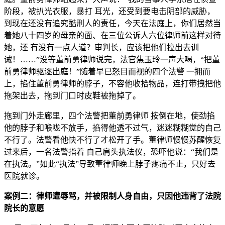
阶段，被扒光衣服，暴打 耳光，还受到要电击阴部的威胁，
到现在还没有追究酷刑人的责任，今天在法庭上，你们居然当
着她八十四岁的母亲的面、在三位公诉人六位律师前这样对待
她，还 有没有一点人道？审判长，应该把他们拉出去训
诫！……”没等董前勇律师说完，法官焦玉玲一声大喝，“把董
前勇律师驱逐出庭！”随着早已怒目而视的四个法警 一拥而
上，掐住董前勇律师的脖子，不容他收拾物品，连打带拽把他
拖架出去，拖到门口时皮鞋被拖掉了。
拖到门外走廊里，四个法警把董前勇律师 按倒在地，使劲掐
他的脖子和喉咙不放手，掐得他透不过气，迷迷糊糊觉的自己
不行了。法警看他快不行了才松开了手。董律师慢慢苏醒恢复
过来后，一名法警指着 自己肩头执法仪，恐吓他说：“我们是
在执法。”如此“执法”导致董律师晚上脖子疼痛不止，只好去
医院就诊。
案例二：律师遭辱骂，并被限制人身自由，只因他违背了法院
院长的意愿