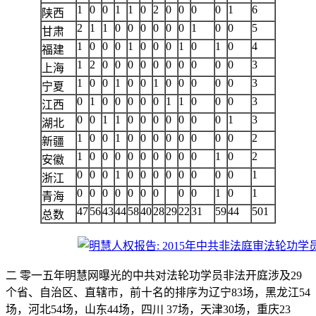
1
0
0
1
1
0
2
0
0
0
0
1
6
陕西
2
1
1
0
0
0
0
0
0
1
0
0
5
甘肃
1
0
0
0
1
0
0
0
1
0
1
0
4
福建
1
2
0
0
0
0
0
0
0
0
0
0
3
上海
1
0
0
1
0
0
1
0
0
0
0
0
3
宁夏
0
1
0
0
0
0
0
1
1
0
0
0
3
江西
0
0
1
1
0
0
0
0
0
0
0
1
3
湖北
1
0
0
1
0
0
0
0
0
0
0
0
2
新疆
1
0
0
0
0
0
0
0
0
0
1
0
2
安徽
0
0
0
1
0
0
0
0
0
0
0
0
1
浙江
0
0
0
0
0
0
0
0
0
1
0
1
青海
47
56
43
44
58
40
28
29
22
31
59
44
501
总数
二 零一五年明慧网曝光的中共对法轮功学员非法开庭涉及29
个省、自治区、直辖市，前十名的排序为辽宁83场，黑龙江54
场，河北54场，山东44场，四川 37场，天津30场，重庆23