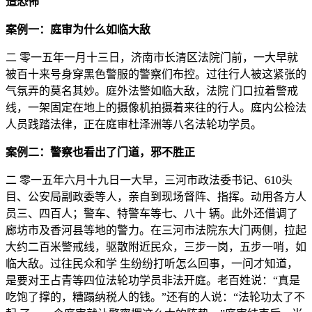
造恐怖
案例一：庭审为什么如临大敌
二 零一五年一月十三日，济南市长清区法院门前，一大早就
被百十来号身穿黑色警服的警察们布控。过往行人被这紧张的
气氛弄的莫名其妙。庭外法警如临大敌，法院 门口拉着警戒
线，一架固定在地上的摄像机拍摄着来往的行人。庭内公检法
人员践踏法律，正在庭审杜泽洲等八名法轮功学员。
案例二：警察也看出了门道，邪不胜正
二 零一五年六月十九日一大早，三河市政法委书记、610头
目、公安局副政委等人，亲自到现场督阵、指挥。动用各方人
员三、四百人；警车、特警车等七、八十 辆。此外还借调了
廊坊市及香河县等地的警力。在三河市法院东大门两侧，拉起
大约二百米警戒线，驱散附近民众，三步一岗，五步一哨，如
临大敌。过往民众和学 生纷纷打听怎么回事，一问才知道，
是要对王占青等四位法轮功学员非法开庭。老百姓说：“真是
吃饱了撑的，糟蹋纳税人的钱。”还有的人说：“法轮功太了不