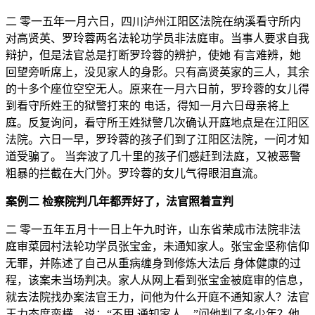
二 零一五年一月六日，四川泸州江阳区法院在纳溪看守所内
对高贤英、罗玲蓉两名法轮功学员非法庭审。当事人要求自我
辩护，但是法官总是打断罗玲蓉的辨护，使她 有言难辨，她
回望旁听席上，没见家人的身影。只有高贤英家的三人，其余
的十多个座位空空无人。原来在一月六日前，罗玲蓉的女儿得
到看守所姓王的狱警打来的 电话，得知一月六日母亲将上
庭。反复询问，看守所王姓狱警几次确认开庭地点是在江阳区
法院。六日一早，罗玲蓉的孩子们到了江阳区法院，一问才知
道受骗了。 当奔波了几十里的孩子们感赶到法庭，又被恶警
粗暴的拦截在大门外。罗玲蓉的女儿气得眼泪直流。
案例二 检察院判几年都弄好了，法官照着宣判
二 零一五年五月十一日上午九时许，山东省荣成市法院非法
庭审菜园村法轮功学员张宝金，未通知家人。张宝金坚称信仰
无罪，并陈述了自己从重病缠身到修炼大法后 身体健康的过
程，该案未当场判决。家人从网上看到张宝金被庭审的信息，
就去法院找办案法官王力，问他为什么开庭不通知家人？法官
王力态度蛮横，说：“不用 通知家人。”问他判了多少年？他