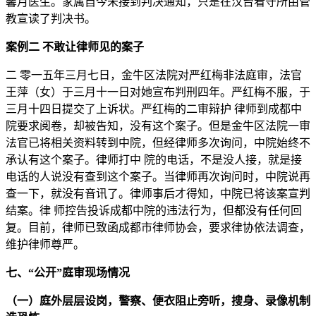
馨月医生。家属自今未接到判决通知，只是在汉台看守所由管
教宣读了判决书。
案例二 不敢让律师见的案子
二 零一五年三月七日，金牛区法院对严红梅非法庭审，法官
王萍（女）于三月十一日对她宣布判刑四年。严红梅不服，于
三月十四日提交了上诉状。严红梅的二审辩护 律师到成都中
院要求阅卷，却被告知，没有这个案子。但是金牛区法院一审
法官已将相关资料转到中院，但经律师多次询问，中院始终不
承认有这个案子。律师打中 院的电话，不是没人接，就是接
电话的人说没有查到这个案子。当律师再次询问时，中院说再
查一下，就没有音讯了。律师事后才得知，中院已将该案宣判
结案。律 师控告投诉成都中院的违法行为，但都没有任何回
复。目前，律师已致函成都市律师协会，要求律协依法调查，
维护律师尊严。
七、“公开”庭审现场情况
（一）庭外层层设岗，警察、便衣阻止旁听，搜身、录像机制