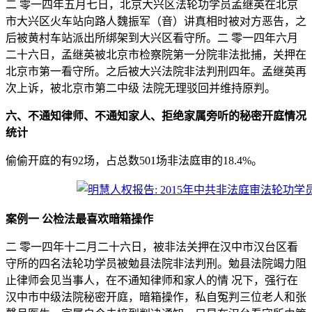
二 零一四年五月七日，北京大兴区法轮功学员孟继英在北京
市大兴区火车站向路人魏振军（音）讲真相时被对方恶告，之
后被黄村车站派出所绑架到大兴区看守所。二 零一四年六月
二十六日，孟继英被北京市检察院第一分院非法批捕，关押在
北京市第一看守所。之后被大兴法院非法判刑四年。孟继英再
次上诉，被北京市第二中级 法院无理驳回并维持原判。
六、不通知律师、不通知家人、拒绝家属旁听的秘密开庭情况
统计
偷偷开庭的有92场，占总数501场非法庭审的18.4%。
案例一 公检法最喜欢暗箱操作
二 零一四年十二月二十六日，被非法关押在汉中市汉台区看
守所的四名法轮功学员被勉县法院非法判刑。勉县法院竭力阻
止律师会见当事人，在不通知律师和家人的情 况下，强行在
汉中市中级法院秘密开庭，暗箱操作，私自冤判三位老人和张