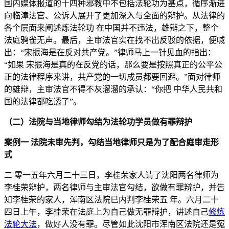
国内媒体报道的十四种邪教中不包括法轮功为基点，循序渐进
向临漳法官、公诉人展开了更加深入与全面的辩护。从法律的
各个层面来阐述炼法轮功 在中国并不违法，雄辩之下，整个
法庭鸦雀无声。最后，主审法官实在找不出反驳的依据，便喊
出：“宋振海是在反对共产党。”律师马上一针见血的指出：
“如果 宋振海是真的在反党的话，那么要是按照真正的公平公
正的法律程序来讲，共产党的一切成员都要回避。”面对律师
的雄辩，主审法官不得不灰溜溜的承认：“你把 中华人民共和
国的法律都吃透了”。
（二）法院与当地律师勾结为法轮功学员做有罪辩护
案例一 法院未审先判，勾结当地律师只是为了配合庭审走形
式
二 零一五年六月二十三日，李桂荣家人请了沈阳两名律师为
李桂荣辩护，两名律师与主审法官勾结，欲做有罪辩护，并告
知李桂荣的家人，浑南区法院已内判李桂荣五 年。六月二十
四日上午，李桂荣在法庭上为自己做无罪辩护，讲述自己
修炼
法轮大法
，做好人没有罪。尽管如此沈阳市浑南区法院还是冤