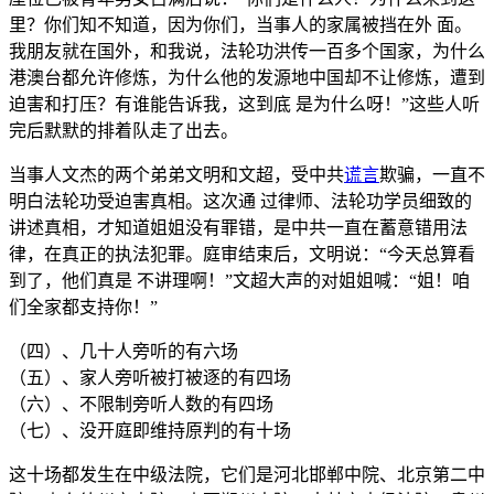
里？你们知不知道，因为你们，当事人的家属被挡在外 面。
我朋友就在国外，和我说，法轮功洪传一百多个国家，为什么
港澳台都允许修炼，为什么他的发源地中国却不让修炼，遭到
迫害和打压？有谁能告诉我，这到底 是为什么呀！”这些人听
完后默默的排着队走了出去。
当事人文杰的两个弟弟文明和文超，受中共
谎言
欺骗，一直不
明白法轮功受迫害真相。这次通 过律师、法轮功学员细致的
讲述真相，才知道姐姐没有罪错，是中共一直在蓄意错用法
律，在真正的执法犯罪。庭审结束后，文明说：“今天总算看
到了，他们真是 不讲理啊！”文超大声的对姐姐喊：“姐！咱
们全家都支持你！”
（四）、几十人旁听的有六场
（五）、家人旁听被打被逐的有四场
（六）、不限制旁听人数的有四场
（七）、没开庭即维持原判的有十场
这十场都发生在中级法院，它们是河北邯郸中院、北京第二中