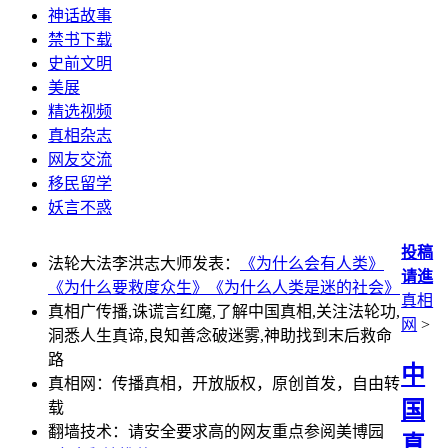
神话故事
禁书下载
史前文明
美展
精选视频
真相杂志
网友交流
移民留学
妖言不惑
投稿
法轮大法李洪志大师发表：
《为什么会有人类》
请進
《为什么要救度众生》
《为什么人类是迷的社会》
真相
真相广传播,诛谎言红魔,了解中国真相,关注法轮功,
网
>
洞悉人生真谛,良知善念破迷雾,神助找到末后救命
路
中
真相网：传播真相，开放版权，原创首发，自由转
国
载
翻墙技术：请安全要求高的网友重点参阅美博园
真