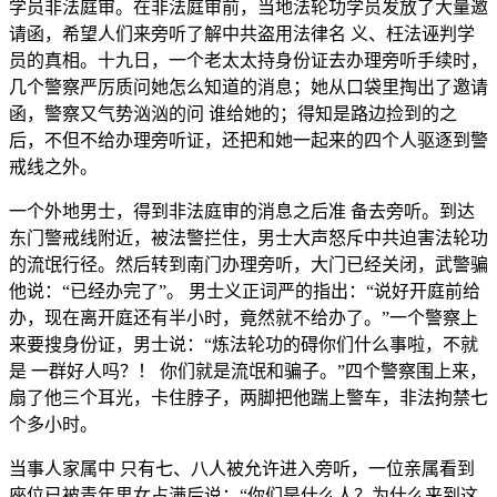
学员非法庭审。在非法庭审前，当地法轮功学员发放了大量邀
请函，希望人们来旁听了解中共盗用法律名 义、枉法诬判学
员的真相。十九日，一个老太太持身份证去办理旁听手续时，
几个警察严厉质问她怎么知道的消息；她从口袋里掏出了邀请
函，警察又气势汹汹的问 谁给她的；得知是路边捡到的之
后，不但不给办理旁听证，还把和她一起来的四个人驱逐到警
戒线之外。
一个外地男士，得到非法庭审的消息之后准 备去旁听。到达
东门警戒线附近，被法警拦住，男士大声怒斥中共迫害法轮功
的流氓行径。然后转到南门办理旁听，大门已经关闭，武警骗
他说：“已经办完了”。 男士义正词严的指出：“说好开庭前给
办，现在离开庭还有半小时，竟然就不给办了。”一个警察上
来要搜身份证，男士说：“炼法轮功的碍你们什么事啦，不就
是 一群好人吗？！ 你们就是流氓和骗子。”四个警察围上来，
扇了他三个耳光，卡住脖子，两脚把他踹上警车，非法拘禁七
个多小时。
当事人家属中 只有七、八人被允许进入旁听，一位亲属看到
座位已被青年男女占满后说：“你们是什么人？为什么来到这