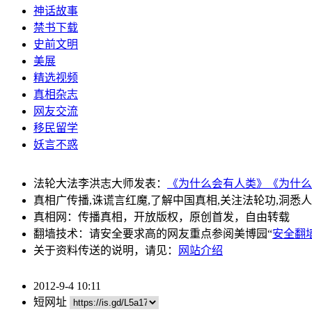
神话故事
禁书下载
史前文明
美展
精选视频
真相杂志
网友交流
移民留学
妖言不惑
法轮大法李洪志大师发表：
《为什么会有人类》
《为什么
真相广传播,诛谎言红魔,了解中国真相,关注法轮功,洞悉
真相网：传播真相，开放版权，原创首发，自由转载
翻墙技术：请安全要求高的网友重点参阅美博园“
安全翻
关于资料传送的说明，请见：
网站介绍
2012-9-4 10:11
短网址