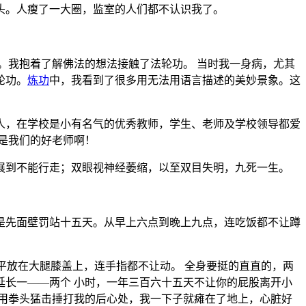
头。人瘦了一大圈，监室的人们都不认识我了。
。我抱着了解佛法的想法接触了法轮功。 当时我一身病，尤其
轮功。
炼功
中，我看到了很多用无法用语言描述的美妙景象。这
好人，在学校是小有名气的优秀教师，学生、老师及学校领导都爱
是我们的好老师啊！
展到不能行走；双眼视神经萎缩，以至双目失明，九死一生。
是先面壁罚站十五天。从早上六点到晚上九点，连吃饭都不让蹲
平放在大腿膝盖上，连手指都不让动。 全身要挺的直直的，两
长一——两个 小时，一年三百六十五天不让你的屁股离开小
用拳头猛击捶打我的后心处，我一下子就瘫在了地上，心脏好