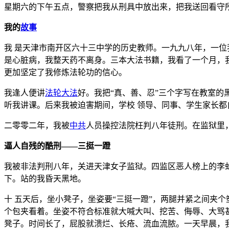
星期六的下午五点，警察把我从刑具中放出来，把我送回看守
我的
故事
我 是天津市南开区六十三中学的历史教师。一九九八年，一位
是心脏病，我整天药不离身。三本大法书籍，我看了一个月，
更加坚定了我修炼法轮功的信心。
我逢人便讲
法轮大法
好。我把“真、善、忍”三个字写在教室的
听我讲课。后来我被迫害期间，学校 领导、同事、学生家长
二零零二年，我被
中共
人员操控法院枉判八年徒刑。在监狱里
逼人自残的酷刑——三挺一蹬
我被非法判刑八年，关进天津女子监狱。四监区恶人榜上的李
下。站的我昏天黑地。
十 五天后，坐小凳子，坐姿要“三挺一蹬”，两腿并紧之间夹
个包夹看着。坐姿不符合标准就大喊大叫、挖苦、侮辱、大骂
凳子。时间长了，屁股就溃烂、长疮、流血流脓。一天早晨，