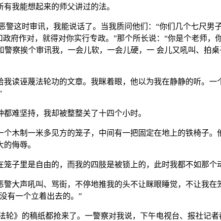
所有我能想起来的师父讲过的法。
恶警这时审讯，我能说话了。当我质问他们：“你们几个七尺男
和政府作对，就得对你实行专政。”那个所长说：“你是个老师，你
长和警察挨个审讯我，一会儿软，一会儿硬，一 会儿又吼叫、拍
给我读诬蔑法轮功的文章。我眯着眼，他以为我在静静的听。一个
”
钟都难坚持，我却被整整关了十四个小时。
一个木制一米多见方的笼子，中间有一把固定在地上的铁椅子。
大的侮辱。
在笼子里是自由的，而我的四肢是被锁上的，此时我都不如那个
恶警大声吼叫、骂街，不停地推我的头不让眯眼睡觉，不让我在
没有一个立着出去的。”
法轮》的稿纸都抢来了。一警察对我说，下午电视台、报社记者