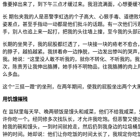
像要掉出来了，到下午三点才缓过来。我泪流满面，心想要缓
长 期包夹我的人是恶警李虹选的个子高大、心狠手毒、道德败
姿差点，甚至手指动一动都是他们批斗的话题。有一次他们污
手，别人也追上来一起打，把我的头往墙上撞，至今我的头部
长期的坐凳子，我的屁股都烂透了，一块接一块的疮老不愈合，
的脖子，越掐越紧。我拼着命一边挣脱，一边发出惨叫的哭声，
我。她说：“这里没人敢不听我的，就你不转化、不听我的。我
次，陈贵芳让我伸出胳膊，她手持不明物品，往我胳膊的肉上
么多血。
这个“三挺一蹬”的坐刑，在两年期间，使我的屁股坐出两个大
用饥饿摧残
在 监狱里每天早、晚两顿饭是馒头和咸菜，他们不给我咸菜，
许你吃一个。经同修多次找队长，才允许我吃饱。但恶警又使
抢我的碗和馒头，一到时间就抢走，然后扔到我身边的垃圾桶
钟的时间。她却说：他们让你吃饭的时间太长了，我规定你吃