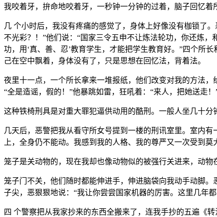
我咬着牙，拚命地咬着牙，一秒钟一分钟的过着，脑子回忆着
几 个小时后，我没有疼痛的感觉了，身体上好像没有枷锁了。
不光彩？！”他们说：“国家三令五申不让炼法轮功，你还炼，
功，用‘真、善、忍’教育学生，才能把学生教育好。”四个所
己在空中飘着，身体没有了，只是思想在回忆法，背着法。
夜里十一点，一个所长拿来一堆报纸，他们改变对我的方法，
“全是造谣，假的！”他暴跳如雷，狂吼着：“来人，把她送走！
这种铁椅刑具是对重大罪犯逼供动用的酷刑。一般人坐几十分
几天后，恶警把我从看守所女号提到一楼的刑讯室里。室内有
上，全身仍不能动。我感到我的人格、我的尊严又一次受到莫
笼子是关动物的，现在我却也像动物似的被强行关进来，动物
笼子门不关，他们随时都能伸进手，伸进脑袋向我动手动脚。
子尖，恶狠狠地说：“我让你尝尝国家机器的厉害。这里几年都
四 个警察把从我家抄来的东西全搬来了，连我手抄的五遍《转