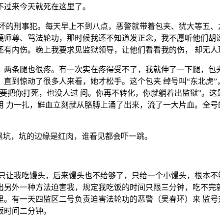
不过来今天就死在这里了。
坏的刑事犯。每天早上不到八点，恶警就带着包夹、犹大等五、六
蔑师尊、骂法轮功，那时候我还不知道发正念，我不愿听他们胡说
还有内伤。晚上我要求见监狱领导，让他们看看我的伤， 却无人
两条腿也很疼。有一次实在疼得受不了，我就伸了一下腿，包夹
直到惊动了很多人来看，她才松手。这个包夹 绰号叫“东北虎
要把你打死，也没人过 问。你再不转化，你就躺着出监狱”。
用 力一扎，鲜血立刻就从胳膊上涌了出来，流了一大片血。全号
黑坑，坑的边缘是红肉，谁看见都会吓一跳。
只让我吃馒头，后来馒头也不给够了，只给一个小馒头，根本不
出另外一种方法迫害我，规定我吃饭的时间只限三分钟，吃不完就
里。有一天四监区二号负责迫害法轮功的恶警（吴春环）来 监号
饭时间二分钟。