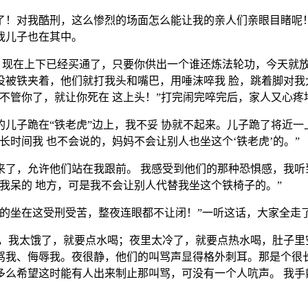
了！对我酷刑，这么惨烈的场面怎么能让我的亲人们亲眼目睹呢
我儿子也在其中。
。现在上下已经买通了，只要你供出一个谁还炼法轮功，今天就放
被铁夹着，他们就打我头和嘴巴，用唾沫啐我 脸，跳着脚对我
不管你了，就让你死在 这上头！”打完闹完啐完后，家人又心疼
儿子跪在“铁老虎”边上，我不妥 协就不起来。儿子跪了将近
时间我 也不会说的，妈妈不会让别人也坐这个‘铁老虎’的。”
来了，允许他们站在我跟前。 我感受到他们的那种恐惧感，我听
我呆的 地方，可是我不会让别人代替我坐这个铁椅子的。”
的坐在这受刑受苦，整夜连眼都不让闭！”一听这话，大家全走
，我太饿了，就要点水喝；夜里太冷了，就要点热水喝，肚子里
骂我、侮辱我。夜很静，他们的叫骂声显得格外刺耳。那是个很长
多么希望这时能有人出来制止那叫骂，可没有一个人吭声。 我手