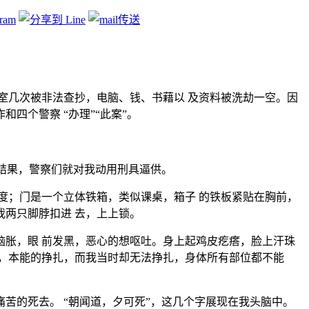
公室几次被非法查抄，电脑、钱、书藉以 及资料被洗劫一空。因
四个警察 “办理”“此案”。
出结果，警察们就对我动用刑具逼供。
度；门是一个立体铁箱，类似课桌，箱子 的铁板紧贴在胸前，
两只脚脖扣进 去，上上锁。
胀，眼 前发黑，恶心的想呕吐。身上起鸡皮疙瘩，脸上汗珠
，本能的挣扎，而我当时却无法挣扎，身体所有部位都不能
苦的死去。 “朝闻道，夕可死”，这几个字展现在我头脑中。