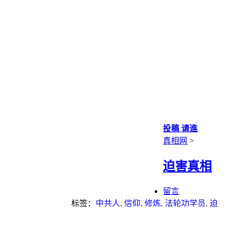
投稿 请進
真相网
>
迫害真相
留言
标签：
中共人
,
信仰
,
修炼
,
法轮功学员
,
迫
害法轮功