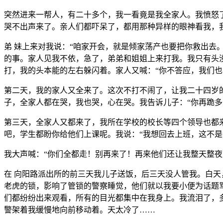
突然进来一帮人，有二十多个，我一看竟是我全家人。我愤怒
哭不出声来了。亲人们都吓呆了，都用那种异样的眼神看我，
弟 妹上来对我说：“咱家开会，就是倾家荡产也要把你救出去
的事。家人见我不依，急了，弟弟和姐姐上来打我。我只有头没
打，我的头本能的左右躲闪着。家人又喊：“你不答应，我们也
第二天，我的家人又全来了。这次不打不闹了，让我二十四岁的
子，全家人都在哭，我也哭，心在哭。我告诉儿子：“你再跪多长
第三天，全家人又都来了，我所在学校的校长等四个领导也都
吧，学生都盼你给他们上课呢。我说：“我想回去上班，这不是
我大声喊：“你们全都走！别再来了！再来他们还让我整天整夜
在 向阳路派出所的前三天我儿子送饭，后三天没人管我。白天
老虎的锁，影响了管锁的警察睡觉，他们就以我要小便为话题
们都纷纷出来观看，所有的目光都集中在我身上。我流泪了，
警架着我缓慢地向前移动着。天太冷了……