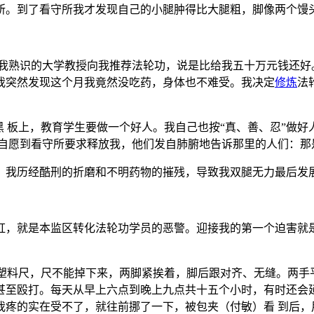
所。到了看守所我才发现自己的小腿肿得比大腿粗，脚像两个馒
我熟识的大学教授向我推荐法轮功，说是比给我五十万元钱还好
我突然发现这个月我竟然没吃药，身体也不难受。我决定
修炼
法
黑 板上，教育学生要做一个好人。我自己也按“真、善、忍”做
都自愿到看守所要求释放我，他们发自肺腑地告诉那里的人们：那
，我历经酷刑的折磨和不明药物的摧残，导致我双腿无力最后发
虹，就是本监区转化法轮功学员的恶警。迎接我的第一个迫害就
个塑料尺，尺不能掉下来，两脚紧挨着，脚后跟对齐、无缝。两手
甚至殴打。每天从早上六点到晚上九点共十五个小时，有时还会延
我疼的实在受不了，就往前挪了一下，被包夹（付敏）看 到后，