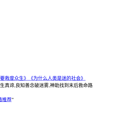
要救度众生》
《为什么人类是迷的社会》
人生真谛,良知善念破迷雾,神助找到末后救命路
墙推荐
”