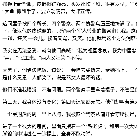
都换上新警服，皮鞋擦得铮亮，头发都吹了风，很有发型，等
“大鱼”抓到手了，要立功请赏，大肆宣传。
这间屋子被四个所长、四个警察、两个协警乌压压地挤满 了
了，像泄气的皮球似的，只留两个 军人转业的警察审讯我。
一通，狂笑 一会儿，接着又骂，又笑。他们就用这个方法消磨
我实在无法忍受，就向他们高喊：“我为祖国悲哀，我为中国悲
“弄几个民工来。”两人又狂笑个不停。
天黑了，他俩边吃饭，边说：一会咱去买蜡去，给她插上。一
是什么意思，人都笑了，说是骂女人最坏的话。
他们不准我睡觉，不准闭眼。两个警察手里拿着棍子，不管是
第三天，我身体没有变化；第四天还安然无恙。他们却叫苦连
一个星期后的周一早上八点，我被四个警察从南开看守所提出
进了一个很大的房间，里面只摆着一个“铁老虎”，和第一次
脚镣的中链缠在一铁棍上，全身不能动弹。