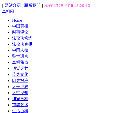
||
网站介绍
||
联系我们
||
13:29:14
2026年 8月 7日 星期五
真相网
Home
中国真相
时事评论
法轮功修炼
法轮功真相
中国人权
警世通言
真相焦点
退党灭共
传统文化
因果报应
大千世界
人性良知
迫害真相
神韵艺术
生活百科