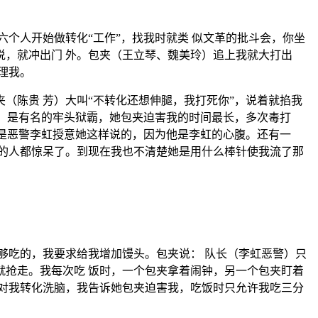
个人开始做转化“工作”，找我时就类 似文革的批斗会，你坐
，就冲出门 外。包夹（王立琴、魏美玲）追上我就大打出
理我。
（陈贵 芳）大叫“不转化还想伸腿，我打死你”，说着就掐我
”，是有名的牢头狱霸，她包夹迫害我的时间最长，多次毒打
这是恶警李虹授意她这样说的，因为他是李虹的心腹。还有一
的人都惊呆了。到现在我也不清楚她是用什么棒针使我流了那
够吃的，我要求给我增加馒头。包夹说： 队长（李虹恶警）只
抢走。我每次吃 饭时，一个包夹拿着闹钟，另一个包夹盯着
对我转化洗脑，我告诉她包夹迫害我，吃饭时只允许我吃三分