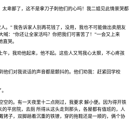
！太卑鄙了，这不是拿刀子刺他们的心吗！我二姐见此情景哭都
人。” 我告诉家人别再花钱了，没用，我也不可能做出卖朋友
大喊：“你还让全家活吗？你把我们可害苦了！”一会又上来
地直哭。
一上午，我劝他起来，他不起。这些人又骂我心太狠，不心疼孩
到他们对我说话的声音都是颤抖的。他们劝我：赶紧回学校
了。
空空的。有一天夜里十二点刚过，我要求 解小便。因为得开铁
的平房院，去厕 所得从这头走到那头，各屋都有值班的，人
戴铐子，双脚趟着沉重的铁镣，穿的拖鞋还是一顺的，俩个协