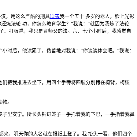
子汉，用这么严酷的刑具
迫害
我一个五十 多岁的老人，脸上光彩
还炼法轮 功，你怎么教育学生？”我说：“就因为我炼了法轮
桌子、打板凳，我只是背师父的法。六、七个小时后，我感觉自
小时后，他读累了，伪善地对我说：“你谈谈体会吧。”我说：
他们把我推进去坐下，用四个手铐将四肢分别铐在椅背，椅腿
动物。
笼子里安宁。所长头钻进笼子一手托着我的下巴，一手指着我鼻
都来，明天你的大名就在报纸上登了。我 抬头一看，他们四个