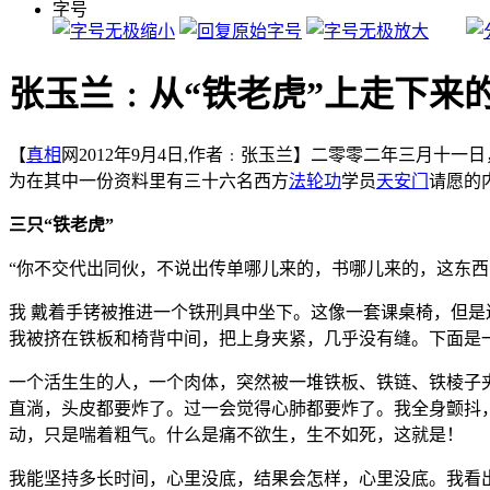
字号
张玉兰﹕从“铁老虎”上走下来
【
真相
网2012年9月4日,作者﹕张玉兰】二零零二年三月
为在其中一份资料里有三十六名西方
法轮功
学员
天安门
请愿的
三只“铁老虎”
“你不交代出同伙，不说出传单哪儿来的，书哪儿来的，这东西
我 戴着手铐被推进一个铁刑具中坐下。这像一套课桌椅，但是
我被挤在铁板和椅背中间，把上身夹紧，几乎没有缝。下面是
一个活生生的人，一个肉体，突然被一堆铁板、铁链、铁棱子
直淌，头皮都要炸了。过一会觉得心肺都要炸了。我全身颤抖
动，只是喘着粗气。什么是痛不欲生，生不如死，这就是！
我能坚持多长时间，心里没底，结果会怎样，心里没底。我看出