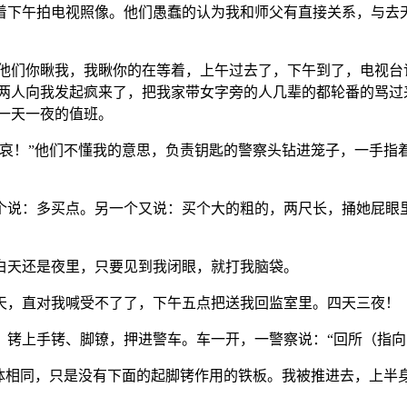
着下午拍电视照像。他们愚蠢的认为我和师父有直接关系，与去天
。他们你瞅我，我瞅你的在等着，上午过去了，下午到了，电视台
这两人向我发起疯来了，把我家带女字旁的人几辈的都轮番的骂过
一天一夜的值班。
哀！”他们不懂我的意思，负责钥匙的警察头钻进笼子，一手指着
个说：多买点。另一个又说：买个大的粗的，两尺长，捅她屁眼
白天还是夜里，只要见到我闭眼，就打我脑袋。
天，直对我喊受不了了，下午五点把送我回监室里。四天三夜！
，铐上手铐、脚镣，押进警车。车一开，一警察说：“回所（指向
大体相同，只是没有下面的起脚铐作用的铁板。我被推进去，上半