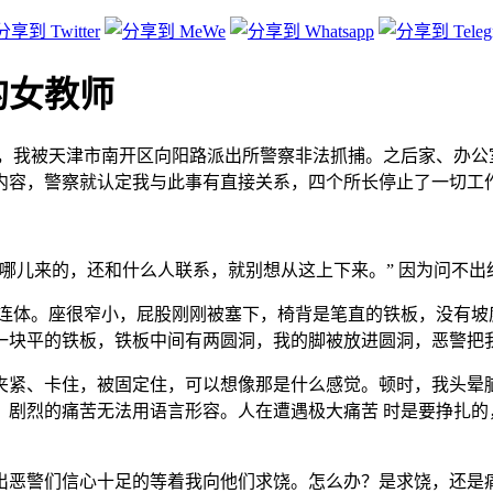
的女教师
十一日，我被天津市南开区向阳路派出所警察非法抓捕。之后家、办
内容，警察就认定我与此事有直接关系，四个所长停止了一切工作和
哪儿来的，还和什么人联系，就别想从这上下来。” 因为问不
连体。座很窄小，屁股刚刚被塞下，椅背是笔直的铁板，没有坡
一块平的铁板，铁板中间有两圆洞，我的脚被放进圆洞，恶警把我
夹紧、卡住，被固定住，可以想像那是什么感觉。顿时，我头晕脑
，剧烈的痛苦无法用语言形容。人在遭遇极大痛苦 时是要挣扎的
恶警们信心十足的等着我向他们求饶。怎么办？是求饶，还是痛