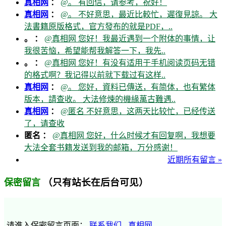
真相网
：
@。 有回信，请参考，祝好！
真相网
：
@。 不好意思，最近比較忙，遲復見諒。 大
法書籍原版格式，官方發布的就是PDF，..
。 ：
@真相网 您好！我最近遇到一个附体的事情，让
我很苦恼，希望能帮我解答一下，我先..
。 ：
@真相网 您好！有没有适用于手机阅读页码无错
的格式啊？我记得以前就下载过有这样..
真相网
：
@。 您好，資料已傳送，有简体，也有繁体
版本，請查收。 大法修煉的機緣萬古難遇..
真相网
：
@匿名 不好意思，这两天比较忙，已经传送
了，请查收
匿名 ：
@真相网 您好，什么时候才有回复啊，我想要
大法全套书籍发送到我的邮箱，万分感谢！
近期所有留言 »
（只有站长在后台可见）
保密留言
请進入保密留言页面：
联系我们 - 真相网