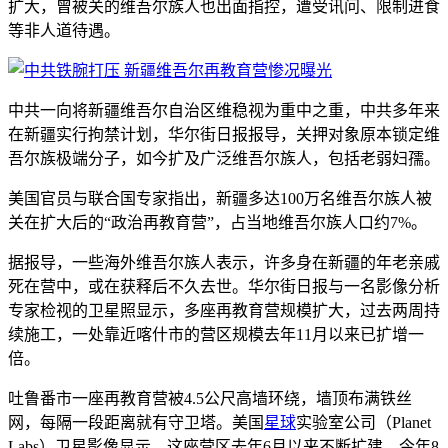
扩大，曾被关的维吾尔族人也出面指控，遭受讯问、限制进食
等非人道待遇。
中共一向将新疆维吾尔自治区维稳视为重中之重，中共多年来
在新疆实行拘禁计划，华尔街日报报导，关押对象原本锁定维
吾尔族极端分子，如今扩及广泛维吾尔族人，包括老弱妇孺。
美国官员与联合国专家指出，新疆多达100万名维吾尔族人被
关在扩大后的“政治再教育营”，占当地维吾尔族人口约7%。
据报导，一些海外维吾尔族人表示，许多身在新疆的年老亲戚
死在营中，或在获释后不久去世。华尔街日报与一名影像分析
专家检视的卫星照显示，多座再教育营规模扩大，过去两周持
续施工，一处靠近喀什市的营区规模去年11月以来已扩增一
倍。
吐鲁番市一座再教育营被4.5公尺高墙环绕，墙顶布满铁丝
网，每隔一段距离就有守卫塔。美国
星球
实验室公司（Planet
Labs）卫星影像显示，这座营区去年6月以来不断扩建，今年8