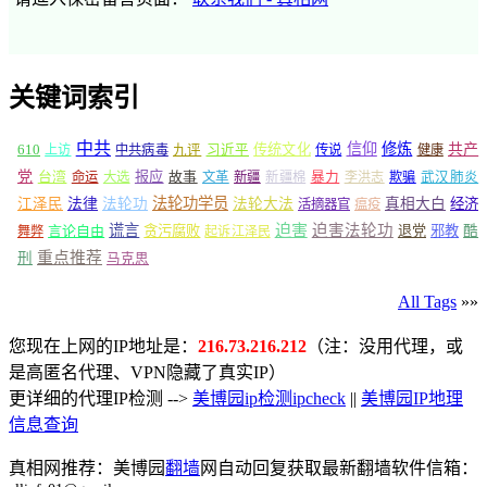
关键词索引
中共
信仰
修炼
610
传统文化
共产
上访
中共病毒
九评
习近平
传说
健康
党
报应
台湾
命运
大选
故事
文革
新疆
新疆棉
暴力
李洪志
欺骗
武汉肺炎
法轮功学员
江泽民
法律
法轮功
法轮大法
真相大白
经济
活摘器官
瘟疫
谎言
迫害
迫害法轮功
言论自由
贪污腐败
退党
邪教
酷
舞弊
起诉江泽民
重点推荐
刑
马克思
All Tags
»»
您现在上网的IP地址是：
216.73.216.212
（注：没用代理，或
是高匿名代理、VPN隐藏了真实IP）
更详细的代理IP检测 -->
美博园ip检测ipcheck
||
美博园IP地理
信息查询
真相网推荐：美博园
翻墙
网自动回复获取最新翻墙软件信箱：