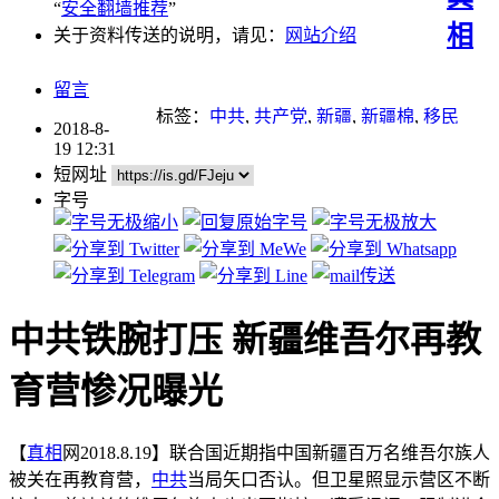
“
安全翻墙推荐
”
相
关于资料传送的说明，请见：
网站介绍
留言
标签：
中共
,
共产党
,
新疆
,
新疆棉
,
移民
2018-8-
19 12:31
短网址
字号
中共铁腕打压 新疆维吾尔再教
育营惨况曝光
【
真相
网2018.8.19】联合国近期指中国新疆百万名维吾尔族人
被关在再教育营，
中共
当局矢口否认。但卫星照显示营区不断