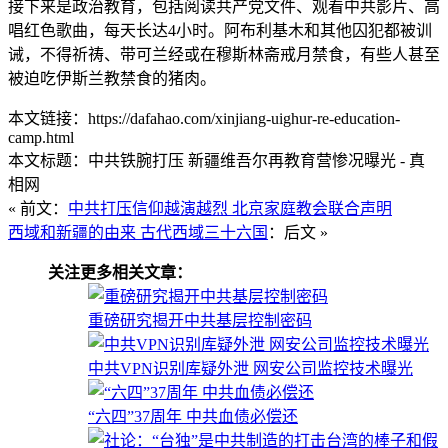
接下来是政治教育，包括阅读共产党文件、观看中共影片、高
唱红色歌曲，每天长达4小时。阿布利基木和其他囚犯都被训
诫，不得祈祷、带可兰经或在穆斯林斋戒月禁食，有些人甚至
被迫吃伊斯兰教禁食的猪肉。
本文链接：https://dafahao.com/xinjiang-uighur-re-education-
camp.html
本文标题：中共铁腕打压 新疆维吾尔再教育营惨况曝光 - 真
相网
« 前文：
中共打压信仰越演越烈 北京家庭教会联合声明
西域和新疆的由来 古代西域三十六国
：后文 »
关注更多相关文章：
重磅研究揭开中共基层控制密码
中共VPN识别库疑外泄 网安公司监控技术曝光
“六四”37周年 中共血债必偿还