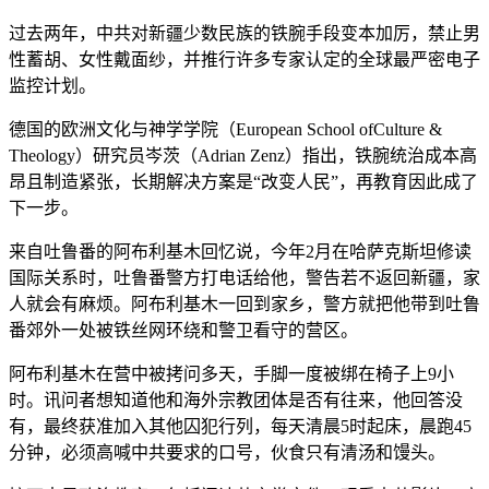
过去两年，中共对新疆少数民族的铁腕手段变本加厉，禁止男
性蓄胡、女性戴面纱，并推行许多专家认定的全球最严密电子
监控计划。
德国的欧洲文化与神学学院（European School ofCulture &
Theology）研究员岑茨（Adrian Zenz）指出，铁腕统治成本高
昂且制造紧张，长期解决方案是“改变人民”，再教育因此成了
下一步。
来自吐鲁番的阿布利基木回忆说，今年2月在哈萨克斯坦修读
国际关系时，吐鲁番警方打电话给他，警告若不返回新疆，家
人就会有麻烦。阿布利基木一回到家乡，警方就把他带到吐鲁
番郊外一处被铁丝网环绕和警卫看守的营区。
阿布利基木在营中被拷问多天，手脚一度被绑在椅子上9小
时。讯问者想知道他和海外宗教团体是否有往来，他回答没
有，最终获准加入其他囚犯行列，每天清晨5时起床，晨跑45
分钟，必须高喊中共要求的口号，伙食只有清汤和馒头。