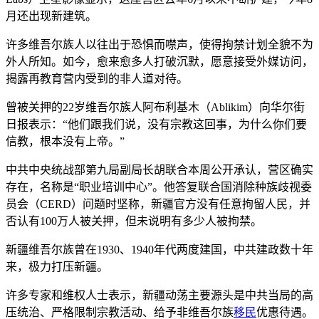
月还出现新建筑。
许多维吾尔族人以往出于恐惧而噤声，使得拘禁计划全貌不为
外人所知。如今，愈来愈多人打破沉默，愿意接受外媒访问，
揭露再教育营内受到的非人道对待。
曾被关押的22岁维吾尔族人阿布利基木（Ablikim）向华尔街
日报表示：“他们跟我们说，没有宗教这回事，为什么你们要
信教，根本没有上帝。”
中共中央统战部第九局副局长胡联合本周公开承认，营区确实
存在，名称是“职业培训中心”。他答复联合国消除种族歧视委
员会（CERD）问题时坚称，新疆官方没有任意拘留人民，并
否认有100万人被关押，但未说明有多少人被拘禁。
新疆维吾尔族曾在1930、1940年代两度建国，中共建政数十年
来，极力打压新疆。
许多专家和维权人士表示，新疆动荡主要源头是中共当局的高
压统治、严格限制宗教活动、给予非维吾尔族
移民
优惠待遇。