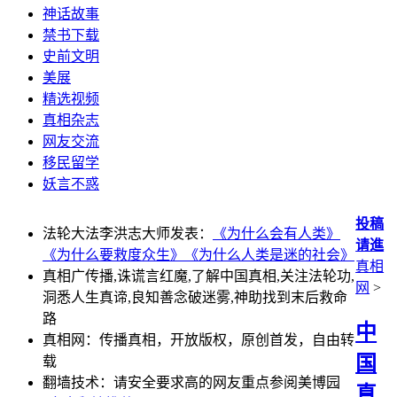
神话故事
禁书下载
史前文明
美展
精选视频
真相杂志
网友交流
移民留学
妖言不惑
投稿
法轮大法李洪志大师发表：
《为什么会有人类》
请進
《为什么要救度众生》
《为什么人类是迷的社会》
真相
真相广传播,诛谎言红魔,了解中国真相,关注法轮功,
网
>
洞悉人生真谛,良知善念破迷雾,神助找到末后救命
路
中
真相网：传播真相，开放版权，原创首发，自由转
国
载
翻墙技术：请安全要求高的网友重点参阅美博园
真