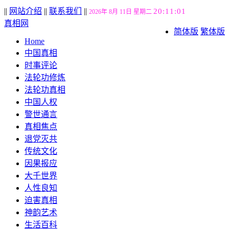
||
网站介绍
||
联系我们
||
20:11:02
2026年 8月 11日 星期二
真相网
简体版
繁体版
Home
中国真相
时事评论
法轮功修炼
法轮功真相
中国人权
警世通言
真相焦点
退党灭共
传统文化
因果报应
大千世界
人性良知
迫害真相
神韵艺术
生活百科