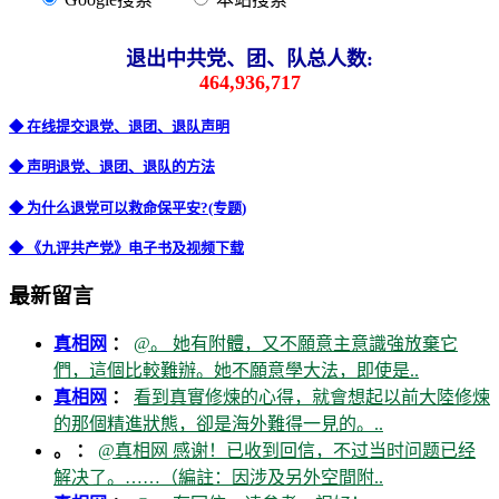
退出中共党、团、队总人数:
464,936,717
◆ 在线提交退党、退团、退队声明
◆ 声明退党、退团、退队的方法
◆ 为什么退党可以救命保平安?(专题)
◆ 《九评共产党》电子书及视频下载
最新留言
真相网
：
@。 她有附體，又不願意主意識強放棄它
們，這個比較難辦。她不願意學大法，即使是..
真相网
：
看到真實修煉的心得，就會想起以前大陸修煉
的那個精進狀態，卻是海外難得一見的。..
。 ：
@真相网 感谢！已收到回信，不过当时问题已经
解决了。……（編註：因涉及另外空間附..