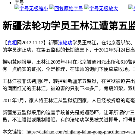
字号
新疆法轮功学员王林江遭第五
【
真相
网2012.11.12】新疆
法轮功
学员王林江，在北京遭绑架、
的学员谢正功，在第五监狱的长期迫害下，于2012年5月24日离
据明慧网报导，王林江2005年4月在北京被通州派出所和61
有一点确实的证据，全是推理，在律师的询问下便草草收场。
王林江被非法判刑6年，转押到新疆第五监狱，在监狱被迫害出
的满面红光的王林江，被迫害的只剩下80多斤，骨瘦如柴，
2011年1月，家人将王林江从监狱接回家，人已经被折磨的奄奄
新疆第五监狱采用的迫害手段首先是威逼恐吓，让写所谓的“
员，不让睡觉或限制睡眠，有的法轮功学员被关进押号，押号
本文链接：https://dafahao.com/xinjiang-falun-gong-practitioner-wang-