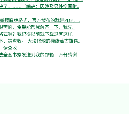
决了。……（編註：因涉及另外空間附..
書籍原版格式，官方發布的就是PDF，..
很苦恼，希望能帮我解答一下，我先..
格式啊？我记得以前就下载过有这样..
，請查收。 大法修煉的機緣萬古難遇..
，请查收
大法全套书籍发送到我的邮箱，万分感谢！