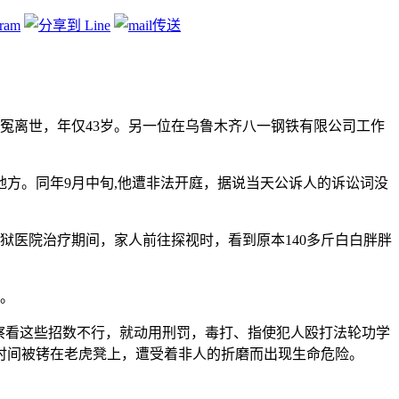
8日含冤离世，年仅43岁。另一位在乌鲁木齐八一钢铁有限公司工作
地方。同年9月中旬,他遭非法开庭，据说当天公诉人的诉讼词没
狱医院治疗期间，家人前往探视时，看到原本140多斤白白胖胖
。
世。
察看这些招数不行，就动用刑罚，毒打、指使犯人殴打法轮功学
时间被铐在老虎凳上，遭受着非人的折磨而出现生命危险。