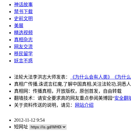
神话故事
禁书下载
史前文明
美展
精选视频
真相杂志
网友交流
移民留学
妖言不惑
法轮大法李洪志大师发表：
《为什么会有人类》
《为什么
真相广传播,诛谎言红魔,了解中国真相,关注法轮功,洞悉
真相网：传播真相，开放版权，原创首发，自由转载
翻墙技术：请安全要求高的网友重点参阅美博园“
安全翻
关于资料传送的说明，请见：
网站介绍
2012-11-12 9:54
短网址