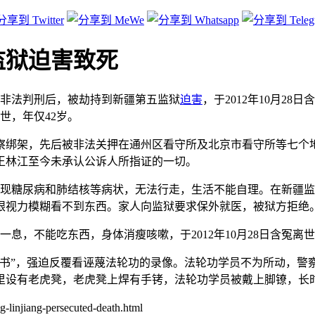
监狱迫害致死
非法判刑后，被劫持到新疆第五监狱
迫害
，于2012年10月2
世，年仅42岁。
0警察绑架，先后被非法关押在通州区看守所及北京市看守所等七个
王林江至今未承认公诉人所指证的一切。
现糖尿病和肺结核等病状，无法行走，生活不能自理。在新疆监
双眼视力模糊看不到东西。家人向监狱要求保外就医，被狱方拒绝
一息，不能吃东西，身体消瘦咳嗽，于2012年10月28日含冤离
三书”，强迫反覆看诬蔑法轮功的录像。法轮功学员不为所动，警
里设有老虎凳，老虎凳上焊有手铐，法轮功学员被戴上脚镣，长
linjiang-persecuted-death.html