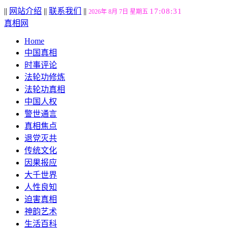
||
网站介绍
||
联系我们
||
17:08:32
2026年 8月 7日 星期五
真相网
Home
中国真相
时事评论
法轮功修炼
法轮功真相
中国人权
警世通言
真相焦点
退党灭共
传统文化
因果报应
大千世界
人性良知
迫害真相
神韵艺术
生活百科