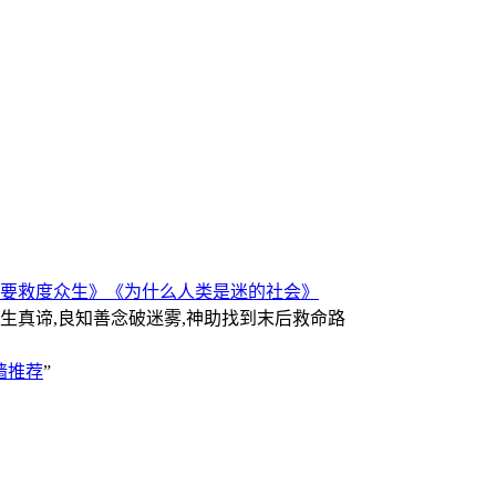
要救度众生》
《为什么人类是迷的社会》
人生真谛,良知善念破迷雾,神助找到末后救命路
墙推荐
”