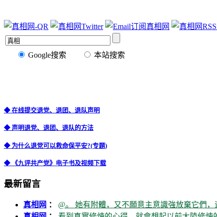
Google搜索
本站搜索
◆ 在线提交退党、退团、退队声明
◆ 声明退党、退团、退队的方法
◆ 为什么退党可以救命保平安?(专题)
◆ 《九评共产党》电子书及视频下载
最新留言
真相网
：
@。 她有附體，又不願意主意識強放棄它們，
真相网
：
看到真實修煉的心得，就會想起以前大陸修煉的