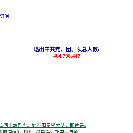
退出中共党、团、队总人数:
464,798,447
這個比較難辦。她不願意學大法，即使是..
那個精進狀態，卻是海外難得一見的。..