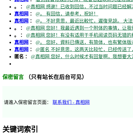
。 ：
@真相网 感谢！已收到回信，不过当时问题已经解
真相网
：
@。 有回信，请参考，祝好！
真相网
：
@。 不好意思，最近比較忙，遲復見諒。 大法
。 ：
@真相网 您好！我最近遇到一个附体的事情，让我
。 ：
@真相网 您好！有没有适用于手机阅读页码无错的
真相网
：
@。 您好，資料已傳送，有简体，也有繁体版本
真相网
：
@匿名 不好意思，这两天比较忙，已经传送了
匿名 ：
@真相网 您好，什么时候才有回复啊，我想要
（只有站长在后台可见）
保密留言
请進入保密留言页面：
联系我们 - 真相网
关键词索引