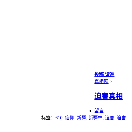
投稿 请進
真相网
>
迫害真相
留言
标签：
610
,
信仰
,
新疆
,
新疆棉
,
迫害
,
迫害
法轮功
,
酷刑