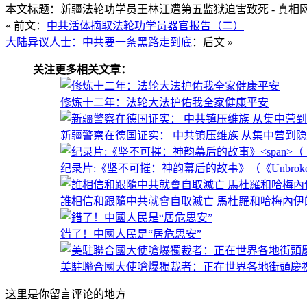
本文标题：新疆法轮功学员王林江遭第五监狱迫害致死 - 真相
« 前文：
中共活体摘取法轮功学员器官报告（二）
大陆异议人士：中共要一条黑路走到底
：后文 »
关注更多相关文章：
修炼十二年：法轮大法护佑我全家健康平安
新疆警察在德国证实： 中共镇压维族 从集中营到
纪录片:《坚不可摧：神韵幕后的故事》
（《Unbroken
誰相信和跟隨中共就會自取滅亡 馬杜羅和哈梅內伊
錯了！中國人民是“居危思安”
美駐聯合國大使嗆爆獨裁者：正在世界各地街頭慶祝
这里是你留言评论的地方