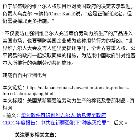
位于华盛顿的维吾尔人权项目也对美国政府的决定表示欢迎。
负责人乌麦尔·卡纳特(Omer Kanat)说，“这是正确的决定，但
仍需要採取更多措施。”
“不仅要防止强制维吾尔人充当廉价劳动力所生产的产品进入
美国市场，也要预防美国企业成为这种虐待行为的帮凶。”世
界维吾尔人大会发言人迪里夏提还呼吁，全世界尊重人权、公
平贸易的政府一起採取同样的措施，为结束中国政府针对维吾
尔人所推行的强制劳动共同施压。
转载自自由亚洲电台
本文链接：https://dafahao.com/us-bans-cotton-tomato-products-
forced-labor-xinjiang.html
本文标题：美国禁新疆强迫劳动力生产的棉花及番茄制品 - 真
相网
« 前文：
华为软件可识别维吾尔人 信息传至政府
CECC年度报告：中共在新疆恐犯下“种族灭绝罪”
：后文 »
关注更多相关文章：