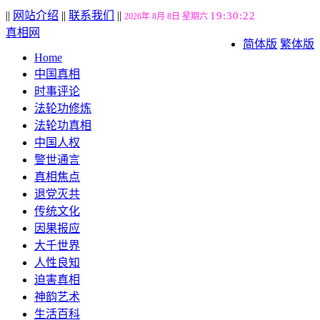
||
网站介绍
||
联系我们
||
19:30:22
2026年 8月 8日 星期六
真相网
简体版
繁体版
Home
中国真相
时事评论
法轮功修炼
法轮功真相
中国人权
警世通言
真相焦点
退党灭共
传统文化
因果报应
大千世界
人性良知
迫害真相
神韵艺术
生活百科