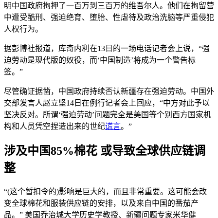
明中国政府拘押了一百万到三百万的维吾尔人。他们在拘留营
中遭受酷刑、强迫绝育、堕胎、性虐待及政治洗脑等严重侵犯
人权行为。
据彭博社报道，库奇内利在13日的一场电话记者会上说，“强
迫劳动是现代版的奴役，而‘中国制造’将成为一个警告标
签。”
尽管确证据凿，中国政府持续否认新疆存在强迫劳动。中国外
交部发言人赵立坚14日在例行记者会上回应，“中方对此予以
坚决反对。所谓‘强迫劳动’问题完全是美国等个别西方国家机
构和人员凭空捏造出来的世纪
谎言
。”
涉及中国85%棉花 或导致全球供应链调
整
“(这个暂扣令的)影响是巨大的，而且非常重要。这可能会改
变全球棉花和服装供应链的安排，以及来自中国的番茄产
品。” 美国乔治城大学历史学教授、新疆问题专家米华健