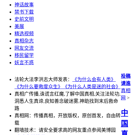
神话故事
禁书下载
史前文明
美展
精选视频
真相杂志
网友交流
移民留学
妖言不惑
投稿
法轮大法李洪志大师发表：
《为什么会有人类》
请進
《为什么要救度众生》
《为什么人类是迷的社会》
真相
真相广传播,诛谎言红魔,了解中国真相,关注法轮功,
网
>
洞悉人生真谛,良知善念破迷雾,神助找到末后救命
路
中
真相网：传播真相，开放版权，原创首发，自由转
国
载
翻墙技术：请安全要求高的网友重点参阅美博园
真