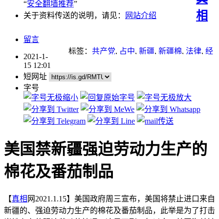
“
安全翻墙推荐
”
相
关于资料传送的说明，请见：
网站介绍
留言
标签：
共产党
,
占中
,
新疆
,
新疆棉
,
法律
,
经
2021-1-
济
,
谎言
,
酷刑
15 12:01
短网址
字号
美国禁新疆强迫劳动力生产的
棉花及番茄制品
【
真相
网2021.1.15】美国政府周三宣布，美国将禁止进口来自
新疆的、强迫劳动力生产的棉花及番茄制品，此举是为了打击