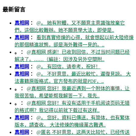
最新留言
真相网
：
@。 她有附體，又不願意主意識強放棄它
們，這個比較難辦。她不願意學大法，即使是..
真相网
：
看到真實修煉的心得，就會想起以前大陸修煉
的那個精進狀態，卻是海外難得一見的。..
。 ：
@真相网 感谢！已收到回信，不过当时问题已经
解决了。……（編註：因涉及另外空間附..
真相网
：
@。 有回信，请参考，祝好！
真相网
：
@。 不好意思，最近比較忙，遲復見諒。 大
法書籍原版格式，官方發布的就是PDF，..
。 ：
@真相网 您好！我最近遇到一个附体的事情，让
我很苦恼，希望能帮我解答一下，我先..
。 ：
@真相网 您好！有没有适用于手机阅读页码无错
的格式啊？我记得以前就下载过有这样..
真相网
：
@。 您好，資料已傳送，有简体，也有繁体
版本，請查收。 大法修煉的機緣萬古難遇..
真相网
：
@匿名 不好意思，这两天比较忙，已经传送