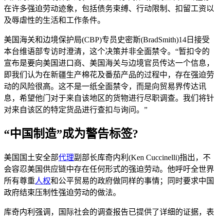
在许多强迫劳动迹象，包括债务束缚、行动限制、扣留工资以
及辱虐性的生活和工作条件。
美国海关和边境保护局(CBP)专员史密斯(BradSmith)14日接受
本台维语部专访时澄清，这个决策并非全面禁令。“暂扣令的
宣布是要向美国进口商、美国海关与边境官员传达一个信息，
即我们认为在新疆生产棉花及番茄产品的过程中，存在强迫劳
动的风险很高。这不是一纸全面禁令，而是向贸易界传达讯
息，希望他门对于来自该地区的货物进行尽职调查。我们将针
对来自该区的特定货品进行查扣与询问。”
“中国制造”成为警告标签?
美国国土安全部
代理
副部长库奇内利(Ken Cuccinelli)指出，不
会容忍美国供应链中存在任何形式的强迫劳动。他呼吁全世界
所有尊重
人权
和公平贸易的政府做同样的事情；同时要求中国
政府结束压制性强迫劳动的做法。
库奇内利强调，国际社会的调查报告已提供了详细的证据，表