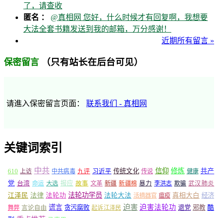
了，请查收
匿名 ：
@真相网 您好，什么时候才有回复啊，我想要
大法全套书籍发送到我的邮箱，万分感谢！
近期所有留言 »
（只有站长在后台可见）
保密留言
请進入保密留言页面：
联系我们 - 真相网
关键词索引
中共
信仰
修炼
610
传统文化
共产
上访
中共病毒
九评
习近平
传说
健康
党
报应
台湾
命运
大选
故事
文革
新疆
新疆棉
暴力
李洪志
欺骗
武汉肺炎
法轮功学员
江泽民
法律
法轮功
法轮大法
真相大白
经济
活摘器官
瘟疫
谎言
迫害
迫害法轮功
言论自由
贪污腐败
退党
邪教
酷
舞弊
起诉江泽民